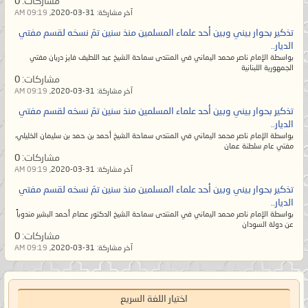
مشاركات:
0
يسلم الناس من شرّ يده ولا من لسانه،
آخر مشاركة:
31-03-2020,
09:19 AM
والمُسلم من سلم الناس من شرّ يده
تذكير بحوار بيني وبين أحد علماء المسلمين منذ سنين تمّ نسخه لقسم مفتي
وشرّ لسانه. ويظلم القوي منهم
الديار..
بواسطة الإمام ناصر محمد اليماني في المنتدى سماحة الشيخ عبد اللطيف فايز دريان مفتي
الضعيف فلا يبقى من الإسلام إلا اسم
الجمهورية اللبنانية
مشاركات:
0
لهم ومن القرآن إلا رسمه بين أيديهم
آخر مشاركة:
31-03-2020,
09:19 AM
ويتخذونه مهجوراً بحجّة أنه لا يعلمُ
تذكير بحوار بيني وبين أحد علماء المسلمين منذ سنين تمّ نسخه لقسم مفتي
تأويله إلا الله! وإنما يقصد المٌتشابه.
الديار..
بواسطة الإمام ناصر محمد اليماني في المنتدى سماحة الشيخ أحمد بن حمد بن سليمان الخليلي،
ولكنهم معرضون عن آياته المحكمات
مفتي عام سلطنة عمان
الواضحات البيِّنات أمّ الكتاب لا يزيغ
مشاركات:
0
آخر مشاركة:
31-03-2020,
09:19 AM
عنهنّ فيتبع ظاهر المُتشابه إلا من في
تذكير بحوار بيني وبين أحد علماء المسلمين منذ سنين تمّ نسخه لقسم مفتي
قلبه زيغٌ عن الحقّ.
الديار..
وأما السّنة المحمديّة فيرون السُنَّة بدعةً
بواسطة الإمام ناصر محمد اليماني في المنتدى سماحة الشيخ الدكتور عصام أحمد البشير مندوباً
عن دولة السودان
والبدعة سُنَّةً؛ أي أنّهم يرون الحقّ منها
مشاركات:
0
آخر مشاركة:
31-03-2020,
09:19 AM
باطلاً والباطل الموضوع المخالف
لمُحكم القرآن هو الحقّ! فيضِلّ
عُلماؤهم عن الحقّ ثم يُضلّوا أمّتهم حتى
اختيار اللغة السريع