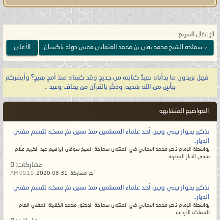
الله تعالى:
{وَقَالَ لَهُمْ نَبِيُّهُمْ إِنَّ اللَّهَ قَدْ
بَعَثَ لَكُمْ طَالُوتَ مَلِكًا قَالُوا أَنَّىٰ يَكُونُ لَهُ
الْمُلْكُ عَلَيْنَا وَنَحْنُ أَحَقُّ بِالْمُلْكِ مِنْهُ وَلَمْ
الإنتقال السريع
يُؤْتَ سَعَةً مِّنَ الْمَالِ قَالَ إِنَّ اللَّهَ
سماحة الشيخ محمد تقي بن محمد العثماني مفتي دولة باكستان
الأعلى
اصْطَفَاهُ عَلَيْكُمْ وَزاده بسطةً فِي الْعِلْمِ
وَالْجِسْمِ وَاللَّهُ يُؤْتِي مُلْكَهُ مَن يَشَاءُ
«
فهل تريدون ما بدأناه نعيدُ كتابته من جديدٍ وقد كتبناه منذ أمدٍ بعيدٍ؟ وأبشركم
وَاللَّهُ وَاسِعٌ
عَلِيمٌ}
صدق الله العظيم
ببأسِ من الله شديد، وذكّر بالقرآن من يخاف وعيد ..
[البقرة:٢٤٧].
المواضيع المتشابهه
يا معشر علماء الأمّة وأتباعهم على
تذكير بحوار بيني وبين أحد علماء المسلمين منذ سنين تمّ نسخه لقسم مفتي
مُختلف طوائفهم، لو لم تزالوا على
الديار..
بواسطة الإمام ناصر محمد اليماني في المنتدى سماحة الشيخ شوقي إبراهيم عبد الكريم علّام
الهُدى لما جاء قدري وعصر ظهوري،
مفتي الديار المصرية
مشاركات:
0
فهل تعلمون متى عصر بعث الإمام
آخر مشاركة:
31-03-2020,
09:19 AM
المهديّ؟ إنه يكون في أمّة آخر الزمان
تذكير بحوار بيني وبين أحد علماء المسلمين منذ سنين تمّ نسخه لقسم مفتي
حين يصبح الإسلام ليس إلا جنسيةٌ
الديار..
بواسطة الإمام ناصر محمد اليماني في المنتدى سماحة الدكتور محمد الخلايلة المفتي العام
ينتسبون إليها ولم يبقَ إلا الاسم فلا
للمملكة الأردنية