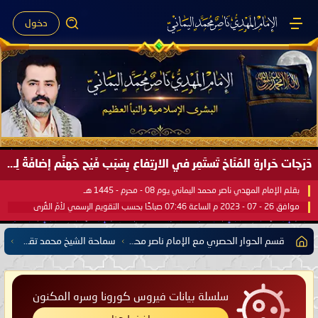
دخول
دَرَجات حَرارةِ المُنَاخ تَستَمِر في الارتِفاع بِسَبَب فَيْح جَهنَّم إضافَةً لِحرارةِ الشَّمس في مُحكَم القُرآن العَظيم ..
بقلم الإمام المهدي ناصر محمد اليماني يوم 08 - محرم - 1445 هـ
موافق 26 - 07 - 2023 م الساعة 07:46 صباحًا بحسب التقويم الرسمي لأمّ القُرى
قسم الحوار الحصري مع الإمام ناصر محمد اليماني يشمل كل مفتي للدول الإسلامية العربية والأعجمية
سماحة الشيخ محمد تقي بن محمد العثماني مفتي دولة باكستان
سلسلة بيانات فيروس كورونا وسره المكنون