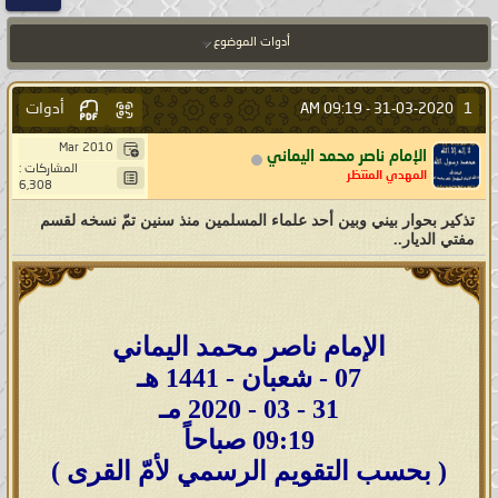
أدوات الموضوع
أدوات
1
09:19 AM
31-03-2020 -
Mar 2010
الإمام ناصر محمد اليماني
المشاركات :
المهدي المنتظر
6,308
تذكير بحوار بيني وبين أحد علماء المسلمين منذ سنين تمّ نسخه لقسم
مفتي الديار..
الإمام ناصر محمد اليماني
07 - شعبان - 1441 هـ
31 - 03 - 2020 مـ
09:19 صباحاً
( بحسب التقويم الرسمي لأمّ القرى )