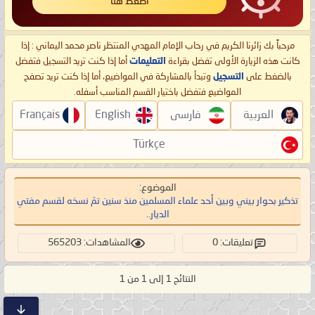
اضغط هنا
مرحباً بك زائرنا الكريم في رحاب الإمام المهدي المنتظر ناصر محمد اليماني : إذا
كانت هذه الزيارة الأولى تفضل بقراءة
التعليمات
أما إذا كنت تريد التسجيل فتفضل
بالضغط على
التسجيل
وتبدأ بالمشاركة في المواضيع، أما إذا كنت تريد تصفح
المواضيع فتفضل باختيار القسم المناسب أسفله.
العربية
فارسی
English
Français
Türkçe
الموضوع:
تذكير بحوار بيني وبين أحد علماء المسلمين منذ سنين تمّ نسخه لقسم مفتي
الديار..
تعليقات: 0
المشاهدات: 565203
النتائج 1 إلى 1 من 1