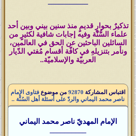
___________
تذكيرٌ بحوارٍ قديمٍ منذ سنين بيني وبين أحد
علماء السُّنّة وفيه إجابات شافية لكثيرٍ من
السائلين الباحثين عن الحق في العالمين،
ونأمر بتنزيلهِ في كافّة أقسام مُفتي الدّيار
العربيّة والإسلاميّة..
اقتباس المشاركة
92870
من موضوع
فتاوى الإمام
ناصر محمد اليماني والردّ على أسئلة أهل السُنَّة ..
الإمام المهديّ ناصر محمد اليماني
__________