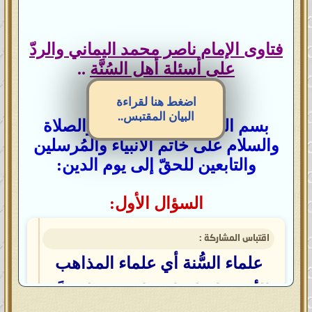
فتاوى الإمام ناصر محمد اليماني والردّ
على أسئلة أهل السُنَّة
..
اضغط هنا لقراءة
البيان المقتبس..
بسم الله الرحمن الرحيم، والصلاة
والسلام على خاتم الأنبياء والمُرسلين
والتابعين للحقّ إلى يوم الدين:
السؤال الأول:
اقتباس المشاركة :
علماء السُّنة أي علماء المذاهب
الأربعة اختلفوا فيما بينهم فلم يدَّعِ