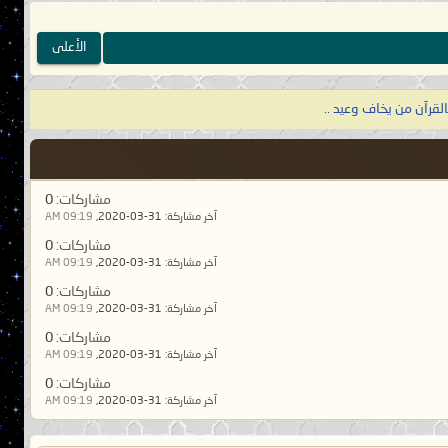
فقهاء ذلك الزمان شر فقهاء تحت ظل
الأعلى
نساؤهم قبلتهم، ودنانيرهم دينهم،
بالقرآن من يخاف وعيد ..
ن إلا درسه، مساجدهم معمورة، وقلوبهم
بع خصال: جور من السلطان، وقحط من
صنام؟ قال: نعم، كل درهم عندهم صنم]
.
مشاركات:
0
آخر مشاركة:
31-03-2020,
09:19 AM
م، و تحسن فيه علانيتهم، طمعاً في
مشاركات:
0
ه منه بعقاب، فيدعونه دعاء الغريق فلا
آخر مشاركة:
31-03-2020,
09:19 AM
مشاركات:
0
آخر مشاركة:
31-03-2020,
09:19 AM
مشاركات:
0
لوبهم قلوب الشياطين، كأمثال الذئاب
آخر مشاركة:
31-03-2020,
09:19 AM
م كذّبوك، وإِن تواريت عنهم اغتابوك،
مشاركات:
0
مؤمن فيما بينهم مستضعف، والفاسق فيما
آخر مشاركة:
31-03-2020,
09:19 AM
منكر، الالتجاء إليهم خزي، والاعتزاز