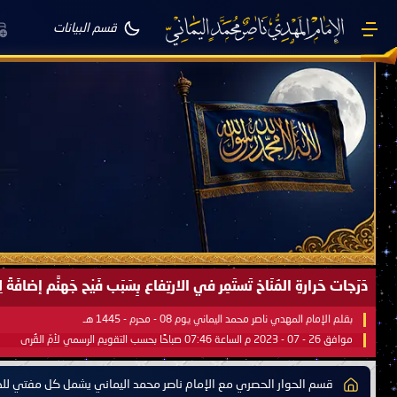
قسم البيانات
صَيْفُ سَقَرَ يَبدأُ في اجتياحِ شِتاءِ القُطبِ الشَّمالي كَما وعَدناكُم بالحقِّ 
بقلم الإمام المهدي ناصر محمد اليماني يوم 18 - جمادى الآخرة - 1445 هـ
موافق 31 - 12 - 2023 م الساعة 07:44 صباحًا بحسب التقويم الرسمي لأمّ القُرى
قسم الحوار الحصري مع الإمام ناصر محمد اليماني يشمل كل مفتي للدو