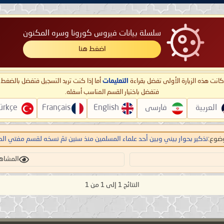
سلسلة بيانات فيروس كورونا وسره المكنون
اضغط هنا
ا كانت هذه الزيارة الأولى تفضل بقراءة
التعليمات
أما إذا كنت تريد التسجيل فتفضل بالضغ
فتفضل باختيار القسم المناسب أسفله.
العربية
فارسی
English
Français
ürkçe
ضوع:
تذكير بحوار بيني وبين أحد علماء المسلمين منذ سنين تمّ نسخه لقسم مفتي الديا
المشاهدات:
النتائج 1 إلى 1 من 1