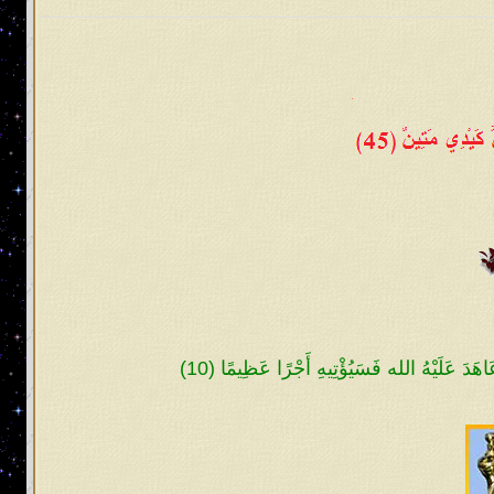
 فصلاً وما هو بالهزل، لذلك فلا بدّ أن
 الأمّة كما اصطفى الله الملِك طالوت
 بَعَثَ لَكُمْ طَالُوتَ مَلِكًا قَالُوا أَنَّىٰ يَكُونُ لَهُ
َيْكُمْ وَزاده بسطةً فِي الْعِلْمِ وَالْجِسْمِ وَاللَّهُ
:٢٤٧].
جاء قدري وعصر ظهوري، فهل تعلمون متى
 ينتسبون إليها ولم يبقَ إلا الاسم فلا
ه. ويظلم القوي منهم الضعيف فلا يبقى
ا يعلمُ تأويله إلا الله! وإنما يقصد
ّ فيتبع ظاهر المُتشابه إلا من في قلبه
اهَدَ عَلَيْهُ الله فَسَيُؤْتِيهِ أَجْرًا عَظِيمًا (10)
اطلاً والباطل الموضوع المخالف لمُحكم
لام إلا اسم لهم ولا يتعاملون به، ومن
يهتمون إلا بدراسة منطق لفظه ومخارج
 خرج عُلماء المُسلمين عن الصراط