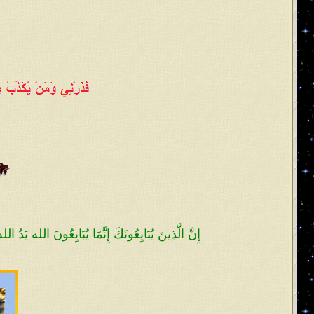
وملِكَها إذا كان حقاً اصطفاه الله عليه
يؤيِّده الله ببرهان الاصطفاء له من ر
فجعله قائداً وملِكاً وإماماً لبني إسرائيل
الْمُلْكُ عَلَيْنَا وَنَحْنُ أَحَقُّ بِالْمُلْكِ مِنْهُ و
يُؤْتِي مُلْكَهُ 
يا معشر علماء الأمّة وأتباعهم على مُ
عصر بعث الإمام المهديّ؟ إنه يكون في أم
يسلم الناس من شرّ يده ولا من لسانه، 
من الإسلام إلا اسم لهم ومن القرآن إل
المٌتشابه. ولكنهم معرضون عن آياته المح
إِنَّ الَّذِينَ يُبَايِعُونَكَ إِنَّمَا يُبَايِعُونَ الله يَدُ
وأما السّنة المحمديّة فيرون السُنَّة 
القرآن هو الحقّ! فيضِلّ عُلماؤهم عن ا
القرآن إلا رسمه محفوظٌ بين أيديهم و
حروفه في حلقاتهم ويذرون الأساس و