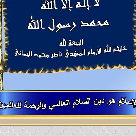
بينهم بالدين، وأصبح الكفار أعدلَ منهم في تعام
ة آخر الزمان التي تطلع الشمس من مغربها في عص
لمُستقيم على منهاج النبوّة الأولى فيدعوهم إلى
لعظيم، ومن ثم يعرض عنه عُلماؤهم ويأبون الاحت
كون من الأحاديث وروايات الفتنة الموضوعة الم
لله فيتّبعونها برغم علمهم أنّها مُخالفةٌ لمحكم
 الحقّ منها باطلاً والباطل حقاً، أولئك أشرّ عُ
ثل عُلماء اليهود والنصارى استمسكوا بما جاء 
مّتهم في آخر أمّة الإسلام في عصر الدعوة للحو
هم هم الذين قال عنهم محمدٌ رسول الله صلى الل
ون الدنيا وينسون الآخرة، ويحبون المال وين
، ويحبون القصور وينسون القبور‏. قالوا: وسيأت
ا يأمرون بالمعروف ولا ينهون عن المُنكر. قالو
 قالوا: وما هو؟ قال: يرون الحق باطلاً والباطل
عليه وآله وسلم:
[سيأتي زمان على أمتي لا يبقى