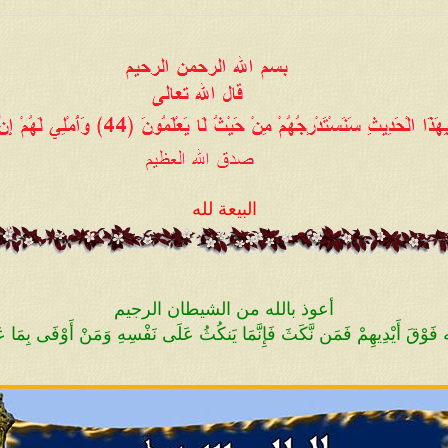
م خليفةً وملِكاً وإماماً ليحكم بينهم بالعدل ويقول
بّه وهو أن يزيده بسطةً في العلم على كافة علماء
. وقال الله تعالى:
{وَقَالَ لَهُمْ نَبِيُّهُمْ إِنَّ اللَّهَ قَدْ
َلَمْ يُؤْتَ سَعَةً مِّنَ الْمَالِ قَالَ إِنَّ اللَّهَ اصْطَفَاهُ عَل
مَن يَشَاءُ وَاللَّهُ وَاسِعٌ
عَلِيمٌ}
صدق الله العظيم [البقرة
ختلف طوائفهم، لو لم تزالوا على الهُدى لما 
ّة آخر الزمان حين يصبح الإسلام ليس إلا جنسيةٌ
البيعة لله
والمُسلم من سلم الناس من شرّ يده وشرّ لسان
ا رسمه بين أيديهم ويتخذونه مهجوراً بحجّة أنه ل
كمات الواضحات البيِّنات أمّ الكتاب لا يزيغ عنهن
أعوذ بالله من الشيطان الرجيم
زيغٌ عن الحقّ.
 الله فَوْقَ أَيْدِيهِمْ فَمَن نَّكَثَ فَإِنَّمَا يَنكُثُ عَلَى نَفْسِهِ وَمَنْ أَوْفَى بِمَا عَ
بدعةً والبدعة سُنَّةً؛ أي أنّهم يرون الحقّ منها ب
لحقّ ثم يُضلّوا أمّتهم حتى إذا لم يبقَ من الإس
يتخذونه مهجوراً وإن درسوه فلا يتدبّروه فلا 
هو التدبر في كلمات القرآن العظيم؛ حتى إذا