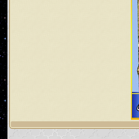
لهم وحتى نسيَ المُسلمون ما ذكِّروا به
رهم، ومن ثمّ يبعث الله إليهم الإمام
 الاحتكام إلى كتاب الله وسنّة رسوله
كام إلى مُحكم القرآن لأنه سوف يأتي
خالفة لمُحكم القرآن العظيم، وتلك
 القرآن؛ أولئك مُعرضون عن كتاب الله
لماءٍ في أمّة محمد صلى الله عليه وآله
من عند غير الله من عند الطاغوت
ار للمهديّ المنتظَر قُبيل طلوع الشمس
ه عليه وآله وسلم
: [سيأتي زمان علي
سون الحساب، ويحبون الخلق وينسون
ي هذا الزمان يا رسول الله؟ قال: بل
ا: وسيأتي هذا الزمان يا رسول الله على
 حقاً]
صدق عليه الصلاة والسلام.
 من القرآن إلا رسمه، ولا من الإسلام