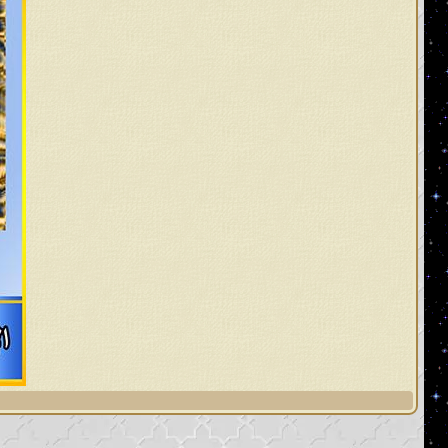
المُستقيم وأخرجوا أمّتهم فلا يتعاملون 
وضلَّ عُلماؤهم وأضلّوا أمّتهم في أمّ
المهديّ ليهديهم فيعيدهم إلى الصراط ا
الحقّ التي لا تُخالف لمحكم القرآن ا
مُخالفاً للباطل الذي هم به مُستمس
الأحاديث والروايات جاءت من عند غير ا
وكذلك أعرضوا عن سنّة رسوله الحقّ ويرون
وسلم من جميع المذاهب، ومثلهم كم
الشيطان الرجيم، ومنهم عُلماء اليوم وأ
من مغربها، وعُلماء هذه الأمّة وأتباع
أمتي يحبون خمسا وينسون خمسا، يحب
الخالق، ويحبون الذنوب وينسون التوبة
سيأتي أعظمُ منه، قالوا: وما هو؟ قال: ل
أمة محمد؟ قال: بل سيأتي أعظمُ منه.
وقال عنهم محمد رسول الله صلى الله 