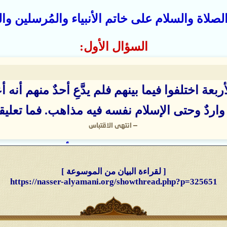
صلاة والسلام على خاتم الأنبياء والمُرسلين والت
السؤال الأول:
بعة اختلفوا فيما بينهم فلم يدَّعِ أحدٌ منهم أنه 
واردٌ وحتى الإسلام نفسه فيه مذاهب. فما تعلي
—
انتهى الاقتباس
الجواب على السؤال الأول:
نك لا تُريد غير الحقّ وإلى الجواب الحق حقيق 
[ لقراءة البيان من الموسوعة ]
أحد عُلماء المذاهب الأربعة أنه الإمام المهديّ، 
https://nasser-alyamani.org/showthread.php?p=325651
 كان أحدهم الإمام المهديّ الحقّ لاستطاع أن يحك
 صدورهم حرجٌ مما قضى بينهم بالحقّ فيسلموا ت
لله وسنّة رسوله الحقّ وما بعد الحقّ إلا الضلال،