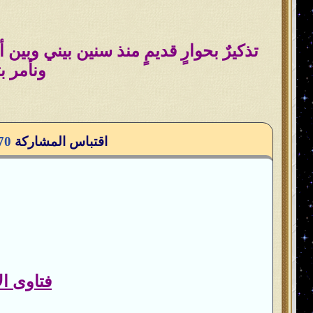
تذكيرٌ بحوارٍ قديمٍ منذ سنين بيني وبين 
ونأمر بت
اقتباس المشاركة
70
فتاوى ال