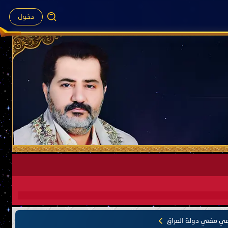
دخول
ت
إ
م
عي مفتي دولة العراق