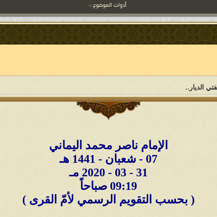
أدوات الموضوع
ي الديار..
الإمام ناصر محمد اليماني
07 - شعبان - 1441 هـ
31 - 03 - 2020 مـ
09:19 صباحاً
( بحسب التقويم الرسمي لأمّ القرى )
___________