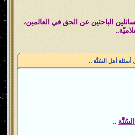
السائلين الباحثين عن الحق في العالمين،
اميّة..
سئلة أهل السُنَّة ..
ُنَّة
..