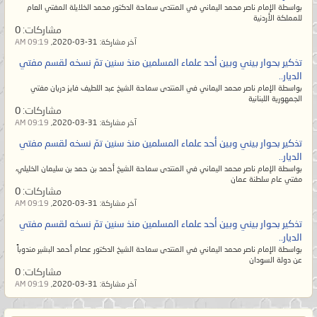
يسلم الناس من شرّ يده ولا من لسانه،
بواسطة الإمام ناصر محمد اليماني في المنتدى سماحة الدكتور محمد الخلايلة المفتي العام
للمملكة الأردنية
والمُسلم من سلم الناس من شرّ يده
مشاركات:
0
آخر مشاركة:
31-03-2020,
09:19 AM
وشرّ لسانه. ويظلم القوي منهم
تذكير بحوار بيني وبين أحد علماء المسلمين منذ سنين تمّ نسخه لقسم مفتي
الضعيف فلا يبقى من الإسلام إلا اسم
الديار..
لهم ومن القرآن إلا رسمه بين أيديهم
بواسطة الإمام ناصر محمد اليماني في المنتدى سماحة الشيخ عبد اللطيف فايز دريان مفتي
الجمهورية اللبنانية
ويتخذونه مهجوراً بحجّة أنه لا يعلمُ
مشاركات:
0
آخر مشاركة:
31-03-2020,
09:19 AM
تأويله إلا الله! وإنما يقصد المٌتشابه.
تذكير بحوار بيني وبين أحد علماء المسلمين منذ سنين تمّ نسخه لقسم مفتي
ولكنهم معرضون عن آياته المحكمات
الديار..
الواضحات البيِّنات أمّ الكتاب لا يزيغ
بواسطة الإمام ناصر محمد اليماني في المنتدى سماحة الشيخ أحمد بن حمد بن سليمان الخليلي،
مفتي عام سلطنة عمان
عنهنّ فيتبع ظاهر المُتشابه إلا من في
مشاركات:
0
آخر مشاركة:
31-03-2020,
09:19 AM
قلبه زيغٌ عن الحقّ.
تذكير بحوار بيني وبين أحد علماء المسلمين منذ سنين تمّ نسخه لقسم مفتي
وأما السّنة المحمديّة فيرون السُنَّة بدعةً
الديار..
والبدعة سُنَّةً؛ أي أنّهم يرون الحقّ منها
بواسطة الإمام ناصر محمد اليماني في المنتدى سماحة الشيخ الدكتور عصام أحمد البشير مندوباً
عن دولة السودان
باطلاً والباطل الموضوع المخالف
مشاركات:
0
آخر مشاركة:
31-03-2020,
09:19 AM
لمُحكم القرآن هو الحقّ! فيضِلّ
عُلماؤهم عن الحقّ ثم يُضلّوا أمّتهم حتى