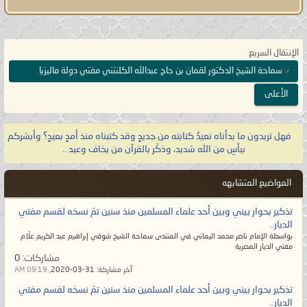
الله تعالى:
{وَقَالَ لَهُمْ نَبِيُّهُمْ إِنَّ اللَّهَ قَدْ
بَعَثَ لَكُمْ طَالُوتَ مَلِكًا قَالُوا أَنَّىٰ يَكُونُ لَهُ
الْمُلْكُ عَلَيْنَا وَنَحْنُ أَحَقُّ بِالْمُلْكِ مِنْهُ وَلَمْ
الإنتقال السريع
يُؤْتَ سَعَةً مِّنَ الْمَالِ قَالَ إِنَّ اللَّهَ
سماحة الشيخ الدكتور لقمان بن حاج عبدالله الكلنتني مفتي دولة ماليزيا
اصْطَفَاهُ عَلَيْكُمْ وَزاده بسطةً فِي الْعِلْمِ
الأعلى
وَالْجِسْمِ وَاللَّهُ يُؤْتِي مُلْكَهُ مَن يَشَاءُ
وَاللَّهُ وَاسِعٌ
عَلِيمٌ}
صدق الله العظيم
«
فهل تريدون ما بدأناه نعيدُ كتابته من جديدٍ وقد كتبناه منذ أمدٍ بعيدٍ؟ وأبشركم
[البقرة:٢٤٧].
ببأسِ من الله شديد، وذكّر بالقرآن من يخاف وعيد ..
يا معشر علماء الأمّة وأتباعهم على
المواضيع المتشابهه
مُختلف طوائفهم، لو لم تزالوا على
تذكير بحوار بيني وبين أحد علماء المسلمين منذ سنين تمّ نسخه لقسم مفتي
الهُدى لما جاء قدري وعصر ظهوري،
الديار..
بواسطة الإمام ناصر محمد اليماني في المنتدى سماحة الشيخ شوقي إبراهيم عبد الكريم علّام
فهل تعلمون متى عصر بعث الإمام
مفتي الديار المصرية
المهديّ؟ إنه يكون في أمّة آخر الزمان
مشاركات:
0
آخر مشاركة:
31-03-2020,
09:19 AM
حين يصبح الإسلام ليس إلا جنسيةٌ
تذكير بحوار بيني وبين أحد علماء المسلمين منذ سنين تمّ نسخه لقسم مفتي
ينتسبون إليها ولم يبقَ إلا الاسم فلا
الديار..