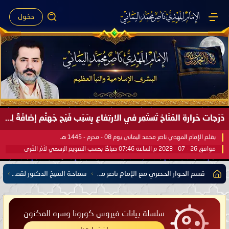
دخول
دَرَجات حَرارةِ المُنَاخ تَستَمِر في الارتِفاع بِسَبَب فَيْح جَهنَّم إضافَةً لِحرارةِ الشَّمس في مُحكَم القُرآن العَظيم ..
بقلم الإمام المهدي ناصر محمد اليماني يوم 08 - محرم - 1445 هـ
موافق 26 - 07 - 2023 م الساعة 07:46 صباحًا بحسب التقويم الرسمي لأمّ القُرى
قسم الحوار الحصري مع الإمام ناصر محمد اليماني يشمل كل مفتي للدول الإسلامية العربية والأعجمية
سماحة الشيخ الدكتور لقمان بن حاج عبدالله الكلنتني مفتي دولة ماليزيا
سلسلة بيانات فيروس كورونا وسره المكنون