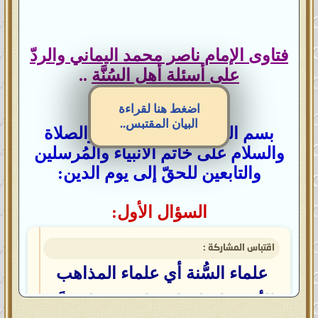
فتاوى الإمام ناصر محمد اليماني والردّ
على أسئلة أهل السُنَّة
..
اضغط هنا لقراءة
البيان المقتبس..
بسم الله الرحمن الرحيم، والصلاة
والسلام على خاتم الأنبياء والمُرسلين
والتابعين للحقّ إلى يوم الدين:
السؤال الأول:
اقتباس المشاركة :
علماء السُّنة أي علماء المذاهب
الأربعة اختلفوا فيما بينهم فلم يدَّعِ