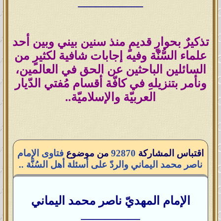
___________
تذكيرٌ بحوارٍ قديمٍ منذ سنين بيني وبين أحد
علماء السُّنّة وفيه إجابات شافية لكثيرٍ من
السائلين الباحثين عن الحق في العالمين،
ونأمر بتنزيلهِ في كافّة أقسام مُفتي الدّيار
العربيّة والإسلاميّة..
اقتباس المشاركة
92870
من موضوع
فتاوى الإمام
ناصر محمد اليماني والردّ على أسئلة أهل السُنَّة ..
الإمام المهديّ ناصر محمد اليماني
__________