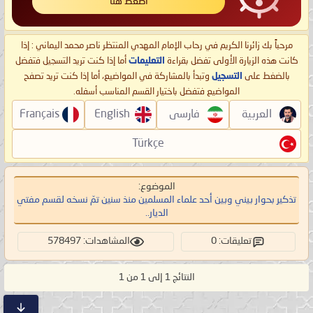
اضغط هنا
مرحباً بك زائرنا الكريم في رحاب الإمام المهدي المنتظر ناصر محمد اليماني : إذا
كانت هذه الزيارة الأولى تفضل بقراءة
التعليمات
أما إذا كنت تريد التسجيل فتفضل
بالضغط على
التسجيل
وتبدأ بالمشاركة في المواضيع، أما إذا كنت تريد تصفح
المواضيع فتفضل باختيار القسم المناسب أسفله.
العربية
فارسی
English
Français
Türkçe
الموضوع:
تذكير بحوار بيني وبين أحد علماء المسلمين منذ سنين تمّ نسخه لقسم مفتي
الديار..
تعليقات: 0
المشاهدات: 578497
النتائج 1 إلى 1 من 1