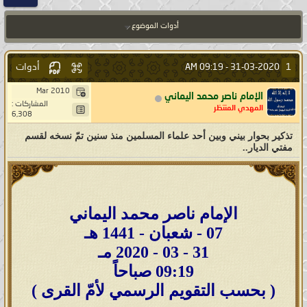
أدوات الموضوع
أدوات
1
09:19 AM
31-03-2020 -
Mar 2010
الإمام ناصر محمد اليماني
المشاركات :
المهدي المنتظر
6,308
تذكير بحوار بيني وبين أحد علماء المسلمين منذ سنين تمّ نسخه لقسم
مفتي الديار..
الإمام ناصر محمد اليماني
07 - شعبان - 1441 هـ
31 - 03 - 2020 مـ
09:19 صباحاً
( بحسب التقويم الرسمي لأمّ القرى )