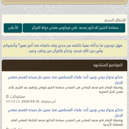
الله تعالى:
{وَقَالَ لَهُمْ نَبِيُّهُمْ إِنَّ اللَّهَ قَدْ
بَعَثَ لَكُمْ طَالُوتَ مَلِكًا قَالُوا أَنَّىٰ يَكُونُ لَهُ
الْمُلْكُ عَلَيْنَا وَنَحْنُ أَحَقُّ بِالْمُلْكِ مِنْهُ وَلَمْ
الإنتقال السريع
يُؤْتَ سَعَةً مِّنَ الْمَالِ قَالَ إِنَّ اللَّهَ
سماحة الشيخ الدكتور محمد علي فركوس مفتي دولة الجزائر
الأعلى
اصْطَفَاهُ عَلَيْكُمْ وَزاده بسطةً فِي الْعِلْمِ
وَالْجِسْمِ وَاللَّهُ يُؤْتِي مُلْكَهُ مَن يَشَاءُ
«
فهل تريدون ما بدأناه نعيدُ كتابته من جديدٍ وقد كتبناه منذ أمدٍ بعيدٍ؟ وأبشركم
وَاللَّهُ وَاسِعٌ
عَلِيمٌ}
صدق الله العظيم
ببأسِ من الله شديد، وذكّر بالقرآن من يخاف وعيد ..
[البقرة:٢٤٧].
المواضيع المتشابهه
يا معشر علماء الأمّة وأتباعهم على
تذكير بحوار بيني وبين أحد علماء المسلمين منذ سنين تمّ نسخه لقسم مفتي
مُختلف طوائفهم، لو لم تزالوا على
الديار..
بواسطة الإمام ناصر محمد اليماني في المنتدى سماحة الشيخ شوقي إبراهيم عبد الكريم علّام
الهُدى لما جاء قدري وعصر ظهوري،
مفتي الديار المصرية
مشاركات:
0
فهل تعلمون متى عصر بعث الإمام
آخر مشاركة:
31-03-2020,
09:19 AM
المهديّ؟ إنه يكون في أمّة آخر الزمان
تذكير بحوار بيني وبين أحد علماء المسلمين منذ سنين تمّ نسخه لقسم مفتي
حين يصبح الإسلام ليس إلا جنسيةٌ
الديار..
بواسطة الإمام ناصر محمد اليماني في المنتدى سماحة الدكتور محمد الخلايلة المفتي العام
ينتسبون إليها ولم يبقَ إلا الاسم فلا
للمملكة الأردنية