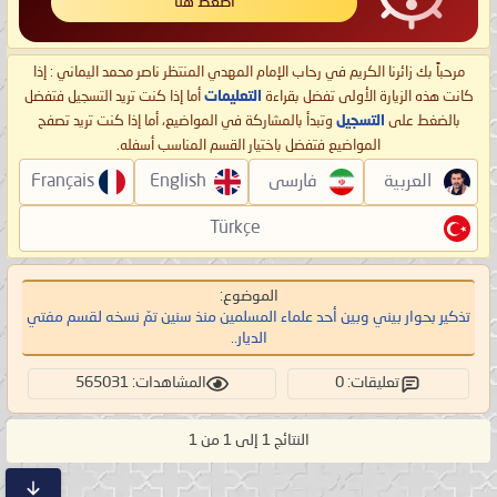
اضغط هنا
مرحباً بك زائرنا الكريم في رحاب الإمام المهدي المنتظر ناصر محمد اليماني : إذا
كانت هذه الزيارة الأولى تفضل بقراءة
التعليمات
أما إذا كنت تريد التسجيل فتفضل
بالضغط على
التسجيل
وتبدأ بالمشاركة في المواضيع، أما إذا كنت تريد تصفح
المواضيع فتفضل باختيار القسم المناسب أسفله.
العربية
فارسی
English
Français
Türkçe
الموضوع:
تذكير بحوار بيني وبين أحد علماء المسلمين منذ سنين تمّ نسخه لقسم مفتي
الديار..
تعليقات: 0
المشاهدات: 565031
النتائج 1 إلى 1 من 1