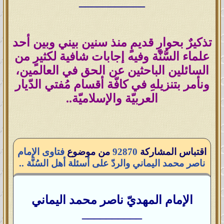
___________
تذكيرٌ بحوارٍ قديمٍ منذ سنين بيني وبين أحد
علماء السُّنّة وفيه إجابات شافية لكثيرٍ من
السائلين الباحثين عن الحق في العالمين،
ونأمر بتنزيلهِ في كافّة أقسام مُفتي الدّيار
العربيّة والإسلاميّة..
اقتباس المشاركة
92870
من موضوع
فتاوى الإمام
ناصر محمد اليماني والردّ على أسئلة أهل السُنَّة ..
الإمام المهديّ ناصر محمد اليماني
__________