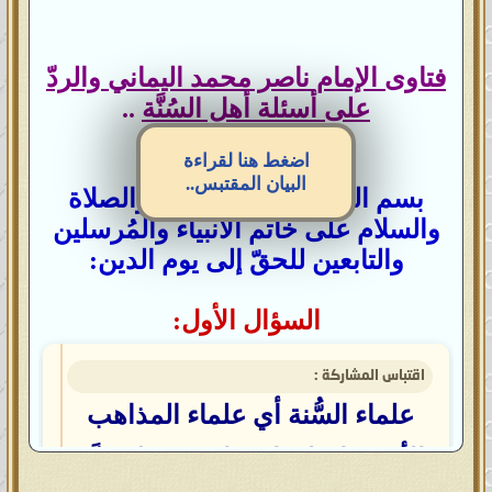
فتاوى الإمام ناصر محمد اليماني والردّ
على أسئلة أهل السُنَّة
..
اضغط هنا لقراءة
البيان المقتبس..
بسم الله الرحمن الرحيم، والصلاة
والسلام على خاتم الأنبياء والمُرسلين
والتابعين للحقّ إلى يوم الدين:
السؤال الأول:
اقتباس المشاركة :
علماء السُّنة أي علماء المذاهب
الأربعة اختلفوا فيما بينهم فلم يدَّعِ