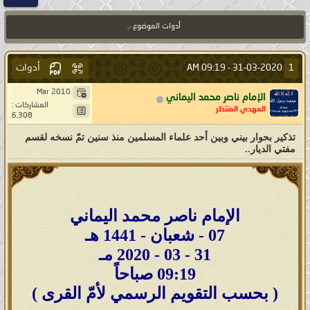
أدوات الموضوع
أدوات
1
09:19 AM
31-03-2020 -
Mar 2010
الإمام ناصر محمد اليماني
المشاركات :
المهدي المنتظر
6,308
تذكير بحوار بيني وبين أحد علماء المسلمين منذ سنين تمّ نسخه لقسم
مفتي الديار..
الإمام ناصر محمد اليماني
07 - شعبان - 1441 هـ
31 - 03 - 2020 مـ
09:19 صباحاً
( بحسب التقويم الرسمي لأمّ القرى )