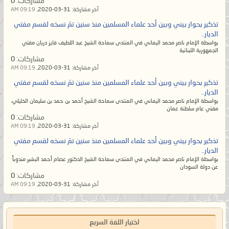
مشاركات:
0
يسلم الناس من شرّ يده ولا من لسانه،
آخر مشاركة:
31-03-2020,
09:19 AM
والمُسلم من سلم الناس من شرّ يده
تذكير بحوار بيني وبين أحد علماء المسلمين منذ سنين تمّ نسخه لقسم مفتي
وشرّ لسانه. ويظلم القوي منهم
الديار..
بواسطة الإمام ناصر محمد اليماني في المنتدى سماحة الشيخ عبد اللطيف فايز دريان مفتي
الضعيف فلا يبقى من الإسلام إلا اسم
الجمهورية اللبنانية
مشاركات:
0
لهم ومن القرآن إلا رسمه بين أيديهم
آخر مشاركة:
31-03-2020,
09:19 AM
ويتخذونه مهجوراً بحجّة أنه لا يعلمُ
تذكير بحوار بيني وبين أحد علماء المسلمين منذ سنين تمّ نسخه لقسم مفتي
تأويله إلا الله! وإنما يقصد المٌتشابه.
الديار..
بواسطة الإمام ناصر محمد اليماني في المنتدى سماحة الشيخ أحمد بن حمد بن سليمان الخليلي،
ولكنهم معرضون عن آياته المحكمات
مفتي عام سلطنة عمان
الواضحات البيِّنات أمّ الكتاب لا يزيغ
مشاركات:
0
آخر مشاركة:
31-03-2020,
09:19 AM
عنهنّ فيتبع ظاهر المُتشابه إلا من في
تذكير بحوار بيني وبين أحد علماء المسلمين منذ سنين تمّ نسخه لقسم مفتي
قلبه زيغٌ عن الحقّ.
الديار..
وأما السّنة المحمديّة فيرون السُنَّة بدعةً
بواسطة الإمام ناصر محمد اليماني في المنتدى سماحة الشيخ الدكتور عصام أحمد البشير مندوباً
عن دولة السودان
والبدعة سُنَّةً؛ أي أنّهم يرون الحقّ منها
مشاركات:
0
آخر مشاركة:
31-03-2020,
09:19 AM
باطلاً والباطل الموضوع المخالف
لمُحكم القرآن هو الحقّ! فيضِلّ
عُلماؤهم عن الحقّ ثم يُضلّوا أمّتهم حتى
اختيار اللغة السريع