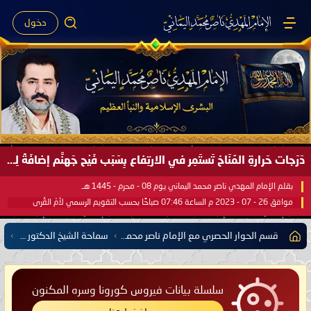
دخول
دَرَجات حَرارةِ المُنَاخ تَستَمِر في الارتِفاع بِسَبَب فَيْح جَهنَّم إضافَةً لِحرارةِ الشَّمس في مُحكَم القُرآن العَظيم ..
بقلم الإمام المهدي ناصر محمد اليماني يوم 08 - محرم - 1445 هـ
موافق 26 - 07 - 2023 م الساعة 07:46 صباحًا بحسب التقويم الرسمي لأمّ القُرى
قسم الحوار الحصري مع الإمام ناصر محمد اليماني يشمل كل مفتي للدول الإسلامية العربية والأعجمية
سماحة الشيخ الدكتور محمد علي فركوس مفتي دولة الجزائر
سلسلة بيانات فيروس كورونا وسره المكنون