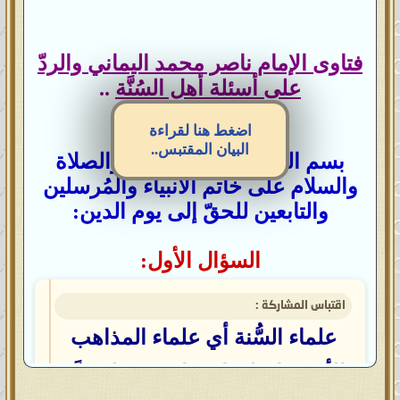
فتاوى الإمام ناصر محمد اليماني والردّ
على أسئلة أهل السُنَّة
..
اضغط هنا لقراءة
البيان المقتبس..
بسم الله الرحمن الرحيم، والصلاة
والسلام على خاتم الأنبياء والمُرسلين
والتابعين للحقّ إلى يوم الدين:
السؤال الأول:
اقتباس المشاركة :
علماء السُّنة أي علماء المذاهب
الأربعة اختلفوا فيما بينهم فلم يدَّعِ