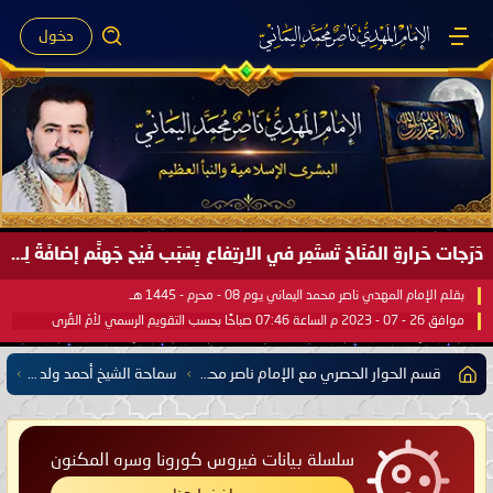
دخول
دَرَجات حَرارةِ المُنَاخ تَستَمِر في الارتِفاع بِسَبَب فَيْح جَهنَّم إضافَةً لِحرارةِ الشَّمس في مُحكَم القُرآن العَظيم ..
بقلم الإمام المهدي ناصر محمد اليماني يوم 08 - محرم - 1445 هـ
موافق 26 - 07 - 2023 م الساعة 07:46 صباحًا بحسب التقويم الرسمي لأمّ القُرى
قسم الحوار الحصري مع الإمام ناصر محمد اليماني يشمل كل مفتي للدول الإسلامية العربية والأعجمية
سماحة الشيخ أحمد ولد المرابط المفتي العام لجمهورية موريتانيا
سلسلة بيانات فيروس كورونا وسره المكنون