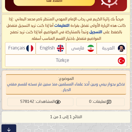
اضغط هنا
مرحباً بك زائرنا الكريم في رحاب الإمام المهدي المنتظر ناصر محمد اليماني : إذا
كانت هذه الزيارة الأولى تفضل بقراءة
التعليمات
أما إذا كنت تريد التسجيل فتفضل
بالضغط على
التسجيل
وتبدأ بالمشاركة في المواضيع، أما إذا كنت تريد تصفح
المواضيع فتفضل باختيار القسم المناسب أسفله.
العربية
فارسی
English
Français
Türkçe
الموضوع:
تذكير بحوار بيني وبين أحد علماء المسلمين منذ سنين تمّ نسخه لقسم مفتي
الديار..
تعليقات: 0
المشاهدات: 578142
النتائج 1 إلى 1 من 1