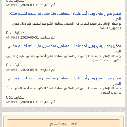
مشاركات:
0
يسلم الناس من شرّ يده ولا من لسانه،
آخر مشاركة:
31-03-2020,
09:19 AM
والمُسلم من سلم الناس من شرّ يده
تذكير بحوار بيني وبين أحد علماء المسلمين منذ سنين تمّ نسخه لقسم مفتي
وشرّ لسانه. ويظلم القوي منهم
الديار..
بواسطة الإمام ناصر محمد اليماني في المنتدى سماحة الشيخ عبد اللطيف فايز دريان مفتي
الضعيف فلا يبقى من الإسلام إلا اسم
الجمهورية اللبنانية
مشاركات:
0
لهم ومن القرآن إلا رسمه بين أيديهم
آخر مشاركة:
31-03-2020,
09:19 AM
ويتخذونه مهجوراً بحجّة أنه لا يعلمُ
تذكير بحوار بيني وبين أحد علماء المسلمين منذ سنين تمّ نسخه لقسم مفتي
تأويله إلا الله! وإنما يقصد المٌتشابه.
الديار..
بواسطة الإمام ناصر محمد اليماني في المنتدى سماحة الشيخ أحمد بن حمد بن سليمان الخليلي،
ولكنهم معرضون عن آياته المحكمات
مفتي عام سلطنة عمان
الواضحات البيِّنات أمّ الكتاب لا يزيغ
مشاركات:
0
آخر مشاركة:
31-03-2020,
09:19 AM
عنهنّ فيتبع ظاهر المُتشابه إلا من في
تذكير بحوار بيني وبين أحد علماء المسلمين منذ سنين تمّ نسخه لقسم مفتي
قلبه زيغٌ عن الحقّ.
الديار..
وأما السّنة المحمديّة فيرون السُنَّة بدعةً
بواسطة الإمام ناصر محمد اليماني في المنتدى سماحة الشيخ الدكتور عصام أحمد البشير مندوباً
عن دولة السودان
والبدعة سُنَّةً؛ أي أنّهم يرون الحقّ منها
مشاركات:
0
آخر مشاركة:
31-03-2020,
09:19 AM
باطلاً والباطل الموضوع المخالف
لمُحكم القرآن هو الحقّ! فيضِلّ
عُلماؤهم عن الحقّ ثم يُضلّوا أمّتهم حتى
اختيار اللغة السريع