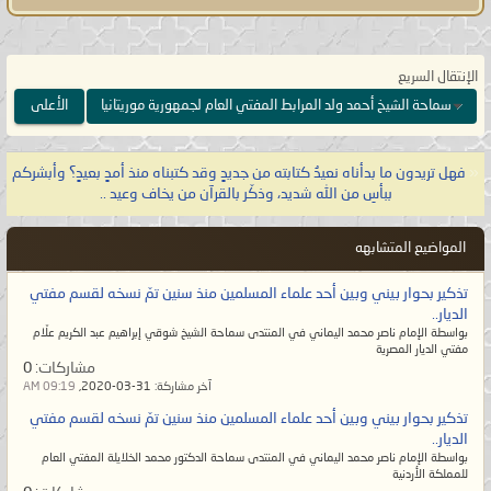
الله تعالى:
{وَقَالَ لَهُمْ نَبِيُّهُمْ إِنَّ اللَّهَ قَدْ
بَعَثَ لَكُمْ طَالُوتَ مَلِكًا قَالُوا أَنَّىٰ يَكُونُ لَهُ
الْمُلْكُ عَلَيْنَا وَنَحْنُ أَحَقُّ بِالْمُلْكِ مِنْهُ وَلَمْ
الإنتقال السريع
يُؤْتَ سَعَةً مِّنَ الْمَالِ قَالَ إِنَّ اللَّهَ
سماحة الشيخ أحمد ولد المرابط المفتي العام لجمهورية موريتانيا
الأعلى
اصْطَفَاهُ عَلَيْكُمْ وَزاده بسطةً فِي الْعِلْمِ
وَالْجِسْمِ وَاللَّهُ يُؤْتِي مُلْكَهُ مَن يَشَاءُ
«
فهل تريدون ما بدأناه نعيدُ كتابته من جديدٍ وقد كتبناه منذ أمدٍ بعيدٍ؟ وأبشركم
وَاللَّهُ وَاسِعٌ
عَلِيمٌ}
صدق الله العظيم
ببأسِ من الله شديد، وذكّر بالقرآن من يخاف وعيد ..
[البقرة:٢٤٧].
المواضيع المتشابهه
يا معشر علماء الأمّة وأتباعهم على
تذكير بحوار بيني وبين أحد علماء المسلمين منذ سنين تمّ نسخه لقسم مفتي
مُختلف طوائفهم، لو لم تزالوا على
الديار..
بواسطة الإمام ناصر محمد اليماني في المنتدى سماحة الشيخ شوقي إبراهيم عبد الكريم علّام
الهُدى لما جاء قدري وعصر ظهوري،
مفتي الديار المصرية
مشاركات:
0
فهل تعلمون متى عصر بعث الإمام
آخر مشاركة:
31-03-2020,
09:19 AM
المهديّ؟ إنه يكون في أمّة آخر الزمان
تذكير بحوار بيني وبين أحد علماء المسلمين منذ سنين تمّ نسخه لقسم مفتي
حين يصبح الإسلام ليس إلا جنسيةٌ
الديار..
بواسطة الإمام ناصر محمد اليماني في المنتدى سماحة الدكتور محمد الخلايلة المفتي العام
ينتسبون إليها ولم يبقَ إلا الاسم فلا
للمملكة الأردنية