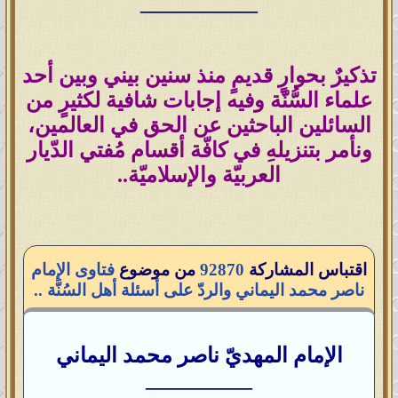
___________
تذكيرٌ بحوارٍ قديمٍ منذ سنين بيني وبين أحد
علماء السُّنّة وفيه إجابات شافية لكثيرٍ من
السائلين الباحثين عن الحق في العالمين،
ونأمر بتنزيلهِ في كافّة أقسام مُفتي الدّيار
العربيّة والإسلاميّة..
اقتباس المشاركة
92870
من موضوع
فتاوى الإمام
ناصر محمد اليماني والردّ على أسئلة أهل السُنَّة ..
الإمام المهديّ ناصر محمد اليماني
__________