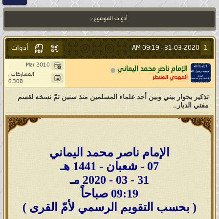
أدوات الموضوع
أدوات
1
09:19 AM
31-03-2020 -
Mar 2010
الإمام ناصر محمد اليماني
المشاركات :
المهدي المنتظر
6,308
تذكير بحوار بيني وبين أحد علماء المسلمين منذ سنين تمّ نسخه لقسم
مفتي الديار..
الإمام ناصر محمد اليماني
07 - شعبان - 1441 هـ
31 - 03 - 2020 مـ
09:19 صباحاً
( بحسب التقويم الرسمي لأمّ القرى )