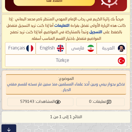
اضغط هنا
مرحباً بك زائرنا الكريم في رحاب الإمام المهدي المنتظر ناصر محمد اليماني : إذا
كانت هذه الزيارة الأولى تفضل بقراءة
التعليمات
أما إذا كنت تريد التسجيل فتفضل
بالضغط على
التسجيل
وتبدأ بالمشاركة في المواضيع، أما إذا كنت تريد تصفح
المواضيع فتفضل باختيار القسم المناسب أسفله.
العربية
فارسی
English
Français
Türkçe
الموضوع:
تذكير بحوار بيني وبين أحد علماء المسلمين منذ سنين تمّ نسخه لقسم مفتي
الديار..
تعليقات: 0
المشاهدات: 579143
النتائج 1 إلى 1 من 1