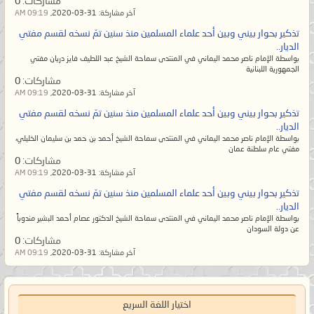
مشاركات:
0
يسلم الناس من شرّ يده ولا من لسانه،
آخر مشاركة:
31-03-2020,
09:19 AM
والمُسلم من سلم الناس من شرّ يده
تذكير بحوار بيني وبين أحد علماء المسلمين منذ سنين تمّ نسخه لقسم مفتي
وشرّ لسانه. ويظلم القوي منهم
الديار..
بواسطة الإمام ناصر محمد اليماني في المنتدى سماحة الشيخ عبد اللطيف فايز دريان مفتي
الضعيف فلا يبقى من الإسلام إلا اسم
الجمهورية اللبنانية
مشاركات:
0
لهم ومن القرآن إلا رسمه بين أيديهم
آخر مشاركة:
31-03-2020,
09:19 AM
ويتخذونه مهجوراً بحجّة أنه لا يعلمُ
تذكير بحوار بيني وبين أحد علماء المسلمين منذ سنين تمّ نسخه لقسم مفتي
تأويله إلا الله! وإنما يقصد المٌتشابه.
الديار..
بواسطة الإمام ناصر محمد اليماني في المنتدى سماحة الشيخ أحمد بن حمد بن سليمان الخليلي،
ولكنهم معرضون عن آياته المحكمات
مفتي عام سلطنة عمان
الواضحات البيِّنات أمّ الكتاب لا يزيغ
مشاركات:
0
آخر مشاركة:
31-03-2020,
09:19 AM
عنهنّ فيتبع ظاهر المُتشابه إلا من في
تذكير بحوار بيني وبين أحد علماء المسلمين منذ سنين تمّ نسخه لقسم مفتي
قلبه زيغٌ عن الحقّ.
الديار..
وأما السّنة المحمديّة فيرون السُنَّة بدعةً
بواسطة الإمام ناصر محمد اليماني في المنتدى سماحة الشيخ الدكتور عصام أحمد البشير مندوباً
عن دولة السودان
والبدعة سُنَّةً؛ أي أنّهم يرون الحقّ منها
مشاركات:
0
آخر مشاركة:
31-03-2020,
09:19 AM
باطلاً والباطل الموضوع المخالف
لمُحكم القرآن هو الحقّ! فيضِلّ
عُلماؤهم عن الحقّ ثم يُضلّوا أمّتهم حتى
اختيار اللغة السريع