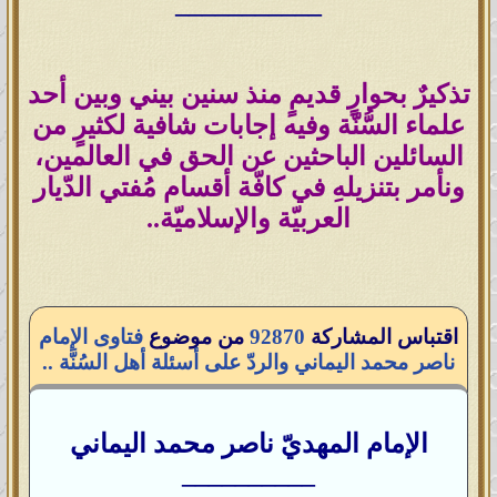
___________
تذكيرٌ بحوارٍ قديمٍ منذ سنين بيني وبين أحد
علماء السُّنّة وفيه إجابات شافية لكثيرٍ من
السائلين الباحثين عن الحق في العالمين،
ونأمر بتنزيلهِ في كافّة أقسام مُفتي الدّيار
العربيّة والإسلاميّة..
اقتباس المشاركة
92870
من موضوع
فتاوى الإمام
ناصر محمد اليماني والردّ على أسئلة أهل السُنَّة ..
الإمام المهديّ ناصر محمد اليماني
__________