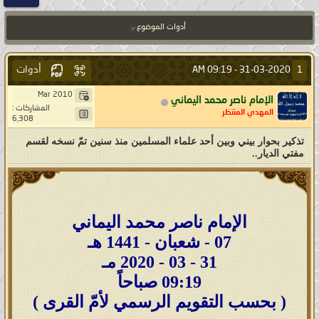
أدوات الموضوع
أدوات
1
09:19 AM
31-03-2020 -
Mar 2010
الإمام ناصر محمد اليماني
المشاركات :
المهدي المنتظر
6,308
تذكير بحوار بيني وبين أحد علماء المسلمين منذ سنين تمّ نسخه لقسم
مفتي الديار..
الإمام ناصر محمد اليماني
07 - شعبان - 1441 هـ
31 - 03 - 2020 مـ
09:19 صباحاً
( بحسب التقويم الرسمي لأمّ القرى )