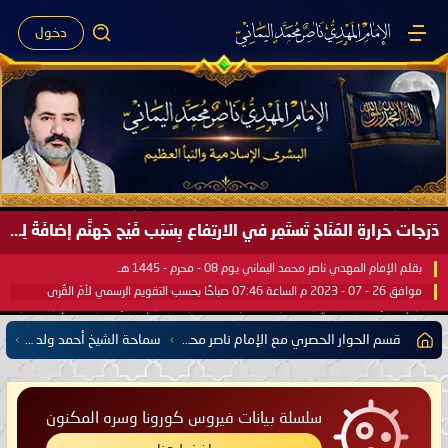
دخول
دَرَجات حَرارةِ المُنَاخ تَستَمِر في الارتِفاع بِسَبَب فَيْح جَهنَّم إضافَةً لِحرارةِ الشَّمس في مُحكَم القُرآن العَظيم ..
بقلم الإمام المهدي ناصر محمد اليماني يوم 08 - محرم - 1445 هـ
موافق 26 - 07 - 2023 م الساعة 07:46 صباحًا بحسب التقويم الرسمي لأمّ القُرى
قسم الحوار الحصري مع الإمام ناصر محمد اليماني يشمل كل مفتي للدول الإسلامية العربية والأعجمية
سماحة الشيخ أحمد ولد المرابط المفتي العام لجمهورية موريتانيا
سلسلة بيانات فيروس كورونا وسره المكنون