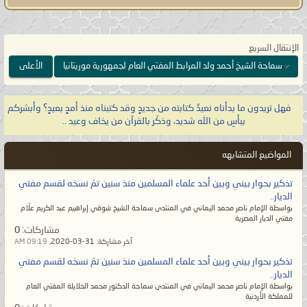
الله تعالى:
{وَقَالَ لَهُمْ نَبِيُّهُمْ إِنَّ اللَّهَ قَدْ
بَعَثَ لَكُمْ طَالُوتَ مَلِكًا قَالُوا أَنَّىٰ يَكُونُ لَهُ
الْمُلْكُ عَلَيْنَا وَنَحْنُ أَحَقُّ بِالْمُلْكِ مِنْهُ وَلَمْ
الإنتقال السريع
يُؤْتَ سَعَةً مِّنَ الْمَالِ قَالَ إِنَّ اللَّهَ
سماحة الشيخ أحمد ولد المرابط المفتي العام لجمهورية موريتانيا
الأعلى
اصْطَفَاهُ عَلَيْكُمْ وَزاده بسطةً فِي الْعِلْمِ
وَالْجِسْمِ وَاللَّهُ يُؤْتِي مُلْكَهُ مَن يَشَاءُ
«
فهل تريدون ما بدأناه نعيدُ كتابته من جديدٍ وقد كتبناه منذ أمدٍ بعيدٍ؟ وأبشركم
وَاللَّهُ وَاسِعٌ
عَلِيمٌ}
صدق الله العظيم
ببأسِ من الله شديد، وذكّر بالقرآن من يخاف وعيد ..
[البقرة:٢٤٧].
المواضيع المتشابهه
يا معشر علماء الأمّة وأتباعهم على
تذكير بحوار بيني وبين أحد علماء المسلمين منذ سنين تمّ نسخه لقسم مفتي
مُختلف طوائفهم، لو لم تزالوا على
الديار..
بواسطة الإمام ناصر محمد اليماني في المنتدى سماحة الشيخ شوقي إبراهيم عبد الكريم علّام
الهُدى لما جاء قدري وعصر ظهوري،
مفتي الديار المصرية
مشاركات:
0
فهل تعلمون متى عصر بعث الإمام
آخر مشاركة:
31-03-2020,
09:19 AM
المهديّ؟ إنه يكون في أمّة آخر الزمان
تذكير بحوار بيني وبين أحد علماء المسلمين منذ سنين تمّ نسخه لقسم مفتي
حين يصبح الإسلام ليس إلا جنسيةٌ
الديار..
بواسطة الإمام ناصر محمد اليماني في المنتدى سماحة الدكتور محمد الخلايلة المفتي العام
ينتسبون إليها ولم يبقَ إلا الاسم فلا
للمملكة الأردنية