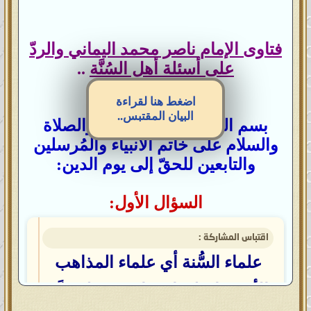
فتاوى الإمام ناصر محمد اليماني والردّ
على أسئلة أهل السُنَّة
..
اضغط هنا لقراءة
البيان المقتبس..
بسم الله الرحمن الرحيم، والصلاة
والسلام على خاتم الأنبياء والمُرسلين
والتابعين للحقّ إلى يوم الدين:
السؤال الأول:
اقتباس المشاركة :
علماء السُّنة أي علماء المذاهب
الأربعة اختلفوا فيما بينهم فلم يدَّعِ