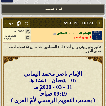
أدوات الموضوع
أدوات
1
09:19 AM
31-03-2020 -
Mar 2010
الإمام ناصر محمد اليماني
المشاركات :
المهدي المنتظر
6,308
تذكير بحوار بيني وبين أحد علماء المسلمين منذ سنين تمّ نسخه لقسم
مفتي الديار..
الإمام ناصر محمد اليماني
07 - شعبان - 1441 هـ
31 - 03 - 2020 مـ
09:19 صباحاً
( بحسب التقويم الرسمي لأمّ القرى )