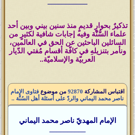
___________
تذكيرٌ بحوارٍ قديمٍ منذ سنين بيني وبين أحد
علماء السُّنّة وفيه إجابات شافية لكثيرٍ من
السائلين الباحثين عن الحق في العالمين،
ونأمر بتنزيلهِ في كافّة أقسام مُفتي الدّيار
العربيّة والإسلاميّة..
اقتباس المشاركة
92870
من موضوع
فتاوى الإمام
ناصر محمد اليماني والردّ على أسئلة أهل السُنَّة ..
الإمام المهديّ ناصر محمد اليماني
__________