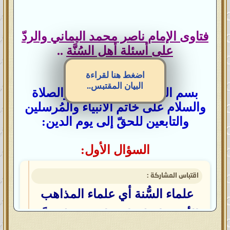
فتاوى الإمام ناصر محمد اليماني والردّ
على أسئلة أهل السُنَّة
..
اضغط هنا لقراءة
البيان المقتبس..
بسم الله الرحمن الرحيم، والصلاة
والسلام على خاتم الأنبياء والمُرسلين
والتابعين للحقّ إلى يوم الدين:
السؤال الأول:
اقتباس المشاركة :
علماء السُّنة أي علماء المذاهب
الأربعة اختلفوا فيما بينهم فلم يدَّعِ