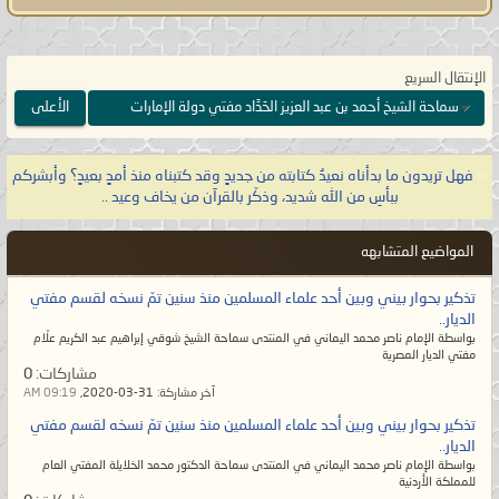
الله تعالى:
{وَقَالَ لَهُمْ نَبِيُّهُمْ إِنَّ اللَّهَ قَدْ
بَعَثَ لَكُمْ طَالُوتَ مَلِكًا قَالُوا أَنَّىٰ يَكُونُ لَهُ
الْمُلْكُ عَلَيْنَا وَنَحْنُ أَحَقُّ بِالْمُلْكِ مِنْهُ وَلَمْ
الإنتقال السريع
يُؤْتَ سَعَةً مِّنَ الْمَالِ قَالَ إِنَّ اللَّهَ
سماحة الشيخ أحمد بن عبد العزيز الحَدَّاد مفتي دولة الإمارات
الأعلى
اصْطَفَاهُ عَلَيْكُمْ وَزاده بسطةً فِي الْعِلْمِ
وَالْجِسْمِ وَاللَّهُ يُؤْتِي مُلْكَهُ مَن يَشَاءُ
«
فهل تريدون ما بدأناه نعيدُ كتابته من جديدٍ وقد كتبناه منذ أمدٍ بعيدٍ؟ وأبشركم
وَاللَّهُ وَاسِعٌ
عَلِيمٌ}
صدق الله العظيم
ببأسِ من الله شديد، وذكّر بالقرآن من يخاف وعيد ..
[البقرة:٢٤٧].
المواضيع المتشابهه
يا معشر علماء الأمّة وأتباعهم على
تذكير بحوار بيني وبين أحد علماء المسلمين منذ سنين تمّ نسخه لقسم مفتي
مُختلف طوائفهم، لو لم تزالوا على
الديار..
بواسطة الإمام ناصر محمد اليماني في المنتدى سماحة الشيخ شوقي إبراهيم عبد الكريم علّام
الهُدى لما جاء قدري وعصر ظهوري،
مفتي الديار المصرية
مشاركات:
0
فهل تعلمون متى عصر بعث الإمام
آخر مشاركة:
31-03-2020,
09:19 AM
المهديّ؟ إنه يكون في أمّة آخر الزمان
تذكير بحوار بيني وبين أحد علماء المسلمين منذ سنين تمّ نسخه لقسم مفتي
حين يصبح الإسلام ليس إلا جنسيةٌ
الديار..
بواسطة الإمام ناصر محمد اليماني في المنتدى سماحة الدكتور محمد الخلايلة المفتي العام
ينتسبون إليها ولم يبقَ إلا الاسم فلا
للمملكة الأردنية