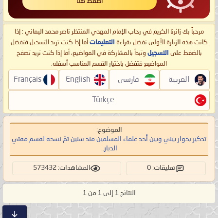
اضغط هنا
مرحباً بك زائرنا الكريم في رحاب الإمام المهدي المنتظر ناصر محمد اليماني : إذا
كانت هذه الزيارة الأولى تفضل بقراءة
التعليمات
أما إذا كنت تريد التسجيل فتفضل
بالضغط على
التسجيل
وتبدأ بالمشاركة في المواضيع، أما إذا كنت تريد تصفح
المواضيع فتفضل باختيار القسم المناسب أسفله.
العربية
فارسی
English
Français
Türkçe
الموضوع:
تذكير بحوار بيني وبين أحد علماء المسلمين منذ سنين تمّ نسخه لقسم مفتي
الديار..
تعليقات: 0
المشاهدات: 573432
النتائج 1 إلى 1 من 1