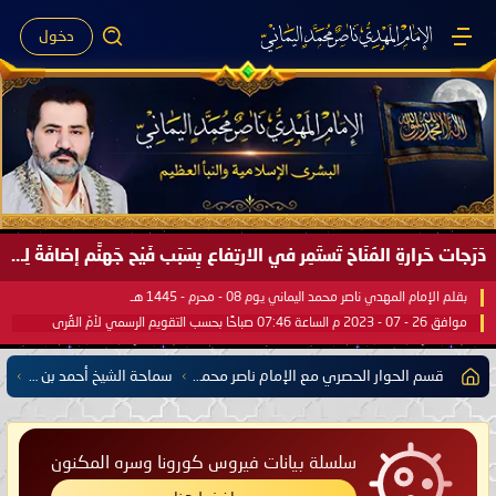
دخول
دَرَجات حَرارةِ المُنَاخ تَستَمِر في الارتِفاع بِسَبَب فَيْح جَهنَّم إضافَةً لِحرارةِ الشَّمس في مُحكَم القُرآن العَظيم ..
بقلم الإمام المهدي ناصر محمد اليماني يوم 08 - محرم - 1445 هـ
موافق 26 - 07 - 2023 م الساعة 07:46 صباحًا بحسب التقويم الرسمي لأمّ القُرى
قسم الحوار الحصري مع الإمام ناصر محمد اليماني يشمل كل مفتي للدول الإسلامية العربية والأعجمية
سماحة الشيخ أحمد بن عبد العزيز الحَدَّاد مفتي دولة الإمارات
سلسلة بيانات فيروس كورونا وسره المكنون