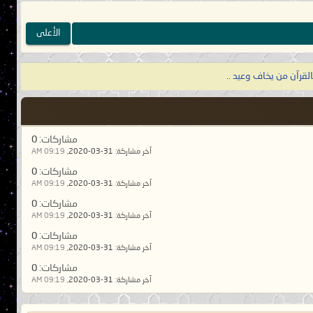
فقهاء ذلك الزمان شر فقهاء تحت ظل
الأعلى
نساؤهم قبلتهم، ودنانيرهم دينهم،
بالقرآن من يخاف وعيد ..
ن إلا درسه، مساجدهم معمورة، وقلوبهم
بع خصال: جور من السلطان، وقحط من
صنام؟ قال: نعم، كل درهم عندهم صنم]
.
مشاركات:
0
آخر مشاركة:
31-03-2020,
09:19 AM
م، و تحسن فيه علانيتهم، طمعاً في
مشاركات:
0
ه منه بعقاب، فيدعونه دعاء الغريق فلا
آخر مشاركة:
31-03-2020,
09:19 AM
مشاركات:
0
آخر مشاركة:
31-03-2020,
09:19 AM
مشاركات:
0
لوبهم قلوب الشياطين، كأمثال الذئاب
آخر مشاركة:
31-03-2020,
09:19 AM
م كذّبوك، وإِن تواريت عنهم اغتابوك،
مشاركات:
0
مؤمن فيما بينهم مستضعف، والفاسق فيما
آخر مشاركة:
31-03-2020,
09:19 AM
منكر، الالتجاء إليهم خزي، والاعتزاز