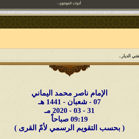
أدوات الموضوع
ي الديار..
الإمام ناصر محمد اليماني
07 - شعبان - 1441 هـ
31 - 03 - 2020 مـ
09:19 صباحاً
( بحسب التقويم الرسمي لأمّ القرى )
___________