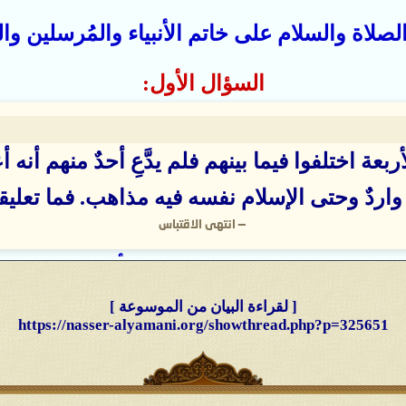
صلاة والسلام على خاتم الأنبياء والمُرسلين والت
السؤال الأول:
بعة اختلفوا فيما بينهم فلم يدَّعِ أحدٌ منهم أنه 
واردٌ وحتى الإسلام نفسه فيه مذاهب. فما تعلي
—
انتهى الاقتباس
الجواب على السؤال الأول:
نك لا تُريد غير الحقّ وإلى الجواب الحق حقيق 
[ لقراءة البيان من الموسوعة ]
أحد عُلماء المذاهب الأربعة أنه الإمام المهديّ، 
https://nasser-alyamani.org/showthread.php?p=325651
 كان أحدهم الإمام المهديّ الحقّ لاستطاع أن يحك
 صدورهم حرجٌ مما قضى بينهم بالحقّ فيسلموا ت
لله وسنّة رسوله الحقّ وما بعد الحقّ إلا الضلال،