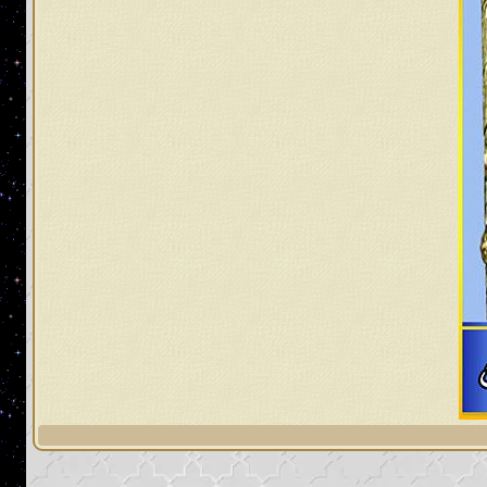
لهم وحتى نسيَ المُسلمون ما ذكِّروا به
رهم، ومن ثمّ يبعث الله إليهم الإمام
 الاحتكام إلى كتاب الله وسنّة رسوله
كام إلى مُحكم القرآن لأنه سوف يأتي
خالفة لمُحكم القرآن العظيم، وتلك
 القرآن؛ أولئك مُعرضون عن كتاب الله
لماءٍ في أمّة محمد صلى الله عليه وآله
من عند غير الله من عند الطاغوت
ار للمهديّ المنتظَر قُبيل طلوع الشمس
ه عليه وآله وسلم
: [سيأتي زمان علي
سون الحساب، ويحبون الخلق وينسون
ي هذا الزمان يا رسول الله؟ قال: بل
ا: وسيأتي هذا الزمان يا رسول الله على
 حقاً]
صدق عليه الصلاة والسلام.
 من القرآن إلا رسمه، ولا من الإسلام