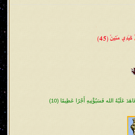
 فصلاً وما هو بالهزل، لذلك فلا بدّ أن
 الأمّة كما اصطفى الله الملِك طالوت
 بَعَثَ لَكُمْ طَالُوتَ مَلِكًا قَالُوا أَنَّىٰ يَكُونُ لَهُ
َيْكُمْ وَزاده بسطةً فِي الْعِلْمِ وَالْجِسْمِ وَاللَّهُ
:٢٤٧].
جاء قدري وعصر ظهوري، فهل تعلمون متى
 ينتسبون إليها ولم يبقَ إلا الاسم فلا
ه. ويظلم القوي منهم الضعيف فلا يبقى
ا يعلمُ تأويله إلا الله! وإنما يقصد
ّ فيتبع ظاهر المُتشابه إلا من في قلبه
اهَدَ عَلَيْهُ الله فَسَيُؤْتِيهِ أَجْرًا عَظِيمًا (10)
اطلاً والباطل الموضوع المخالف لمُحكم
لام إلا اسم لهم ولا يتعاملون به، ومن
يهتمون إلا بدراسة منطق لفظه ومخارج
 خرج عُلماء المُسلمين عن الصراط