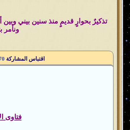
تذكيرٌ بحوارٍ قديمٍ منذ سنين بيني وبين 
ونأمر بت
اقتباس المشاركة
70
فتاوى ال