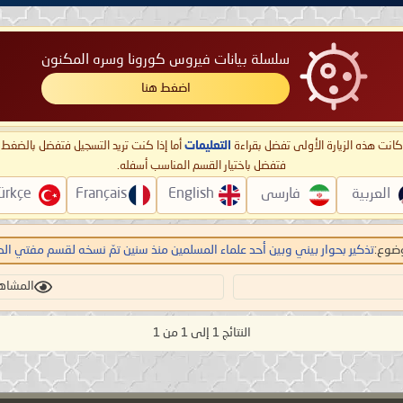
سلسلة بيانات فيروس كورونا وسره المكنون
اضغط هنا
ا كانت هذه الزيارة الأولى تفضل بقراءة
التعليمات
أما إذا كنت تريد التسجيل فتفضل بالضغ
فتفضل باختيار القسم المناسب أسفله.
العربية
فارسی
English
Français
ürkçe
ضوع:
تذكير بحوار بيني وبين أحد علماء المسلمين منذ سنين تمّ نسخه لقسم مفتي الديا
المشاهدات:
النتائج 1 إلى 1 من 1