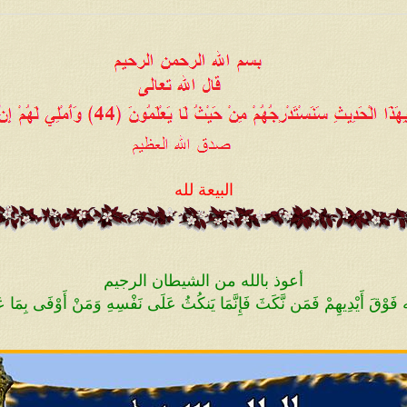
م خليفةً وملِكاً وإماماً ليحكم بينهم بالعدل ويقول
بّه وهو أن يزيده بسطةً في العلم على كافة علماء
. وقال الله تعالى:
{وَقَالَ لَهُمْ نَبِيُّهُمْ إِنَّ اللَّهَ قَدْ
َلَمْ يُؤْتَ سَعَةً مِّنَ الْمَالِ قَالَ إِنَّ اللَّهَ اصْطَفَاهُ عَل
مَن يَشَاءُ وَاللَّهُ وَاسِعٌ
عَلِيمٌ}
صدق الله العظيم [البقرة
ختلف طوائفهم، لو لم تزالوا على الهُدى لما 
ّة آخر الزمان حين يصبح الإسلام ليس إلا جنسيةٌ
البيعة لله
والمُسلم من سلم الناس من شرّ يده وشرّ لسان
ا رسمه بين أيديهم ويتخذونه مهجوراً بحجّة أنه ل
كمات الواضحات البيِّنات أمّ الكتاب لا يزيغ عنهن
أعوذ بالله من الشيطان الرجيم
زيغٌ عن الحقّ.
 الله فَوْقَ أَيْدِيهِمْ فَمَن نَّكَثَ فَإِنَّمَا يَنكُثُ عَلَى نَفْسِهِ وَمَنْ أَوْفَى بِمَا عَ
بدعةً والبدعة سُنَّةً؛ أي أنّهم يرون الحقّ منها ب
لحقّ ثم يُضلّوا أمّتهم حتى إذا لم يبقَ من الإس
يتخذونه مهجوراً وإن درسوه فلا يتدبّروه فلا 
هو التدبر في كلمات القرآن العظيم؛ حتى إذا