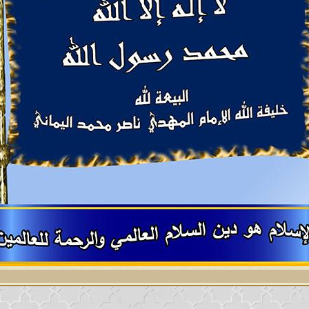
بينهم بالدين، وأصبح الكفار أعدلَ منهم في تعام
ة آخر الزمان التي تطلع الشمس من مغربها في عص
لمُستقيم على منهاج النبوّة الأولى فيدعوهم إلى
لعظيم، ومن ثم يعرض عنه عُلماؤهم ويأبون الاحت
كون من الأحاديث وروايات الفتنة الموضوعة الم
لله فيتّبعونها برغم علمهم أنّها مُخالفةٌ لمحكم
 الحقّ منها باطلاً والباطل حقاً، أولئك أشرّ عُ
ثل عُلماء اليهود والنصارى استمسكوا بما جاء 
مّتهم في آخر أمّة الإسلام في عصر الدعوة للحو
هم هم الذين قال عنهم محمدٌ رسول الله صلى الل
ون الدنيا وينسون الآخرة، ويحبون المال وين
، ويحبون القصور وينسون القبور‏. قالوا: وسيأت
ا يأمرون بالمعروف ولا ينهون عن المُنكر. قالو
 قالوا: وما هو؟ قال: يرون الحق باطلاً والباطل
عليه وآله وسلم:
[سيأتي زمان على أمتي لا يبقى