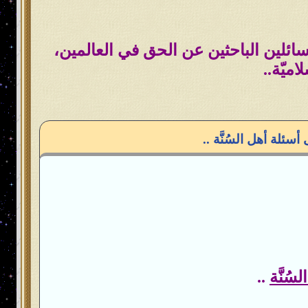
السائلين الباحثين عن الحق في العالمين،
اميّة..
سئلة أهل السُنَّة ..
ُنَّة
..