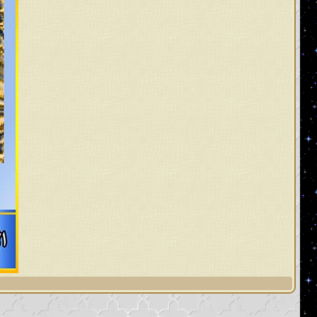
المُستقيم وأخرجوا أمّتهم فلا يتعاملون 
وضلَّ عُلماؤهم وأضلّوا أمّتهم في أمّ
المهديّ ليهديهم فيعيدهم إلى الصراط ا
الحقّ التي لا تُخالف لمحكم القرآن ا
مُخالفاً للباطل الذي هم به مُستمس
الأحاديث والروايات جاءت من عند غير ا
وكذلك أعرضوا عن سنّة رسوله الحقّ ويرون
وسلم من جميع المذاهب، ومثلهم كم
الشيطان الرجيم، ومنهم عُلماء اليوم وأ
من مغربها، وعُلماء هذه الأمّة وأتباع
أمتي يحبون خمسا وينسون خمسا، يحب
الخالق، ويحبون الذنوب وينسون التوبة
سيأتي أعظمُ منه، قالوا: وما هو؟ قال: ل
أمة محمد؟ قال: بل سيأتي أعظمُ منه.
وقال عنهم محمد رسول الله صلى الله 