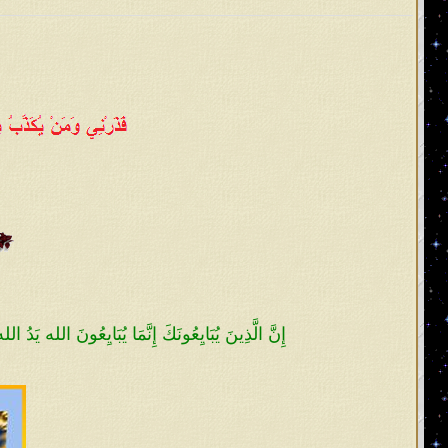
وملِكَها إذا كان حقاً اصطفاه الله عليه
يؤيِّده الله ببرهان الاصطفاء له من ر
فجعله قائداً وملِكاً وإماماً لبني إسرائيل
الْمُلْكُ عَلَيْنَا وَنَحْنُ أَحَقُّ بِالْمُلْكِ مِنْهُ و
يُؤْتِي مُلْكَهُ 
يا معشر علماء الأمّة وأتباعهم على مُ
عصر بعث الإمام المهديّ؟ إنه يكون في أم
يسلم الناس من شرّ يده ولا من لسانه، 
من الإسلام إلا اسم لهم ومن القرآن إل
المٌتشابه. ولكنهم معرضون عن آياته المح
إِنَّ الَّذِينَ يُبَايِعُونَكَ إِنَّمَا يُبَايِعُونَ الله يَدُ
وأما السّنة المحمديّة فيرون السُنَّة 
القرآن هو الحقّ! فيضِلّ عُلماؤهم عن ا
القرآن إلا رسمه محفوظٌ بين أيديهم و
حروفه في حلقاتهم ويذرون الأساس و