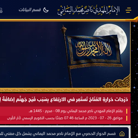
قسم البيانات
صَيْفُ سَقَرَ يَبدأُ في اجتياحِ شِتاءِ القُطبِ الشَّمالي كَما وعَدناكُم بالحقِّ 
بقلم الإمام المهدي ناصر محمد اليماني يوم 18 - جمادى الآخرة - 1445 هـ
موافق 31 - 12 - 2023 م الساعة 07:44 صباحًا بحسب التقويم الرسمي لأمّ القُرى
قسم الحوار الحصري مع الإمام ناصر محمد اليماني يشمل كل مفتي للدو