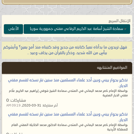
الله تعالى:
{وَقَالَ لَهُمْ نَبِيُّهُمْ إِنَّ اللَّهَ قَدْ
بَعَثَ لَكُمْ طَالُوتَ مَلِكًا قَالُوا أَنَّىٰ يَكُونُ لَهُ
الْمُلْكُ عَلَيْنَا وَنَحْنُ أَحَقُّ بِالْمُلْكِ مِنْهُ وَلَمْ
الإنتقال السريع
يُؤْتَ سَعَةً مِّنَ الْمَالِ قَالَ إِنَّ اللَّهَ
سماحة الشيخ أسامة عبد الكريم الرفاعي مفتي جمهورية سوريا
الأعلى
اصْطَفَاهُ عَلَيْكُمْ وَزاده بسطةً فِي الْعِلْمِ
وَالْجِسْمِ وَاللَّهُ يُؤْتِي مُلْكَهُ مَن يَشَاءُ
«
فهل تريدون ما بدأناه نعيدُ كتابته من جديدٍ وقد كتبناه منذ أمدٍ بعيدٍ؟ وأبشركم
وَاللَّهُ وَاسِعٌ
عَلِيمٌ}
صدق الله العظيم
ببأسِ من الله شديد، وذكّر بالقرآن من يخاف وعيد ..
[البقرة:٢٤٧].
المواضيع المتشابهه
يا معشر علماء الأمّة وأتباعهم على
تذكير بحوار بيني وبين أحد علماء المسلمين منذ سنين تمّ نسخه لقسم مفتي
مُختلف طوائفهم، لو لم تزالوا على
الديار..
بواسطة الإمام ناصر محمد اليماني في المنتدى سماحة الشيخ شوقي إبراهيم عبد الكريم علّام
الهُدى لما جاء قدري وعصر ظهوري،
مفتي الديار المصرية
مشاركات:
0
فهل تعلمون متى عصر بعث الإمام
آخر مشاركة:
31-03-2020,
09:19 AM
المهديّ؟ إنه يكون في أمّة آخر الزمان
تذكير بحوار بيني وبين أحد علماء المسلمين منذ سنين تمّ نسخه لقسم مفتي
حين يصبح الإسلام ليس إلا جنسيةٌ
الديار..
بواسطة الإمام ناصر محمد اليماني في المنتدى سماحة الدكتور محمد الخلايلة المفتي العام
ينتسبون إليها ولم يبقَ إلا الاسم فلا
للمملكة الأردنية