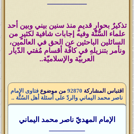
___________
تذكيرٌ بحوارٍ قديمٍ منذ سنين بيني وبين أحد
علماء السُّنّة وفيه إجابات شافية لكثيرٍ من
السائلين الباحثين عن الحق في العالمين،
ونأمر بتنزيلهِ في كافّة أقسام مُفتي الدّيار
العربيّة والإسلاميّة..
اقتباس المشاركة
92870
من موضوع
فتاوى الإمام
ناصر محمد اليماني والردّ على أسئلة أهل السُنَّة ..
الإمام المهديّ ناصر محمد اليماني
__________