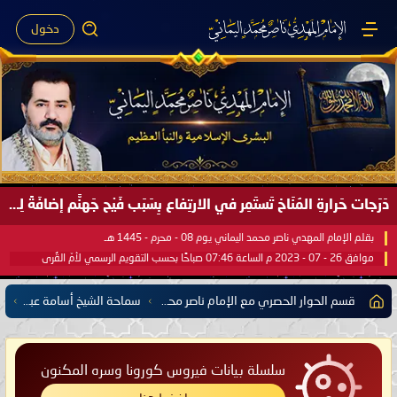
دخول
دَرَجات حَرارةِ المُنَاخ تَستَمِر في الارتِفاع بِسَبَب فَيْح جَهنَّم إضافَةً لِحرارةِ الشَّمس في مُحكَم القُرآن العَظيم ..
بقلم الإمام المهدي ناصر محمد اليماني يوم 08 - محرم - 1445 هـ
موافق 26 - 07 - 2023 م الساعة 07:46 صباحًا بحسب التقويم الرسمي لأمّ القُرى
قسم الحوار الحصري مع الإمام ناصر محمد اليماني يشمل كل مفتي للدول الإسلامية العربية والأعجمية
سماحة الشيخ أسامة عبد الكريم الرفاعي مفتي جمهورية سوريا
سلسلة بيانات فيروس كورونا وسره المكنون