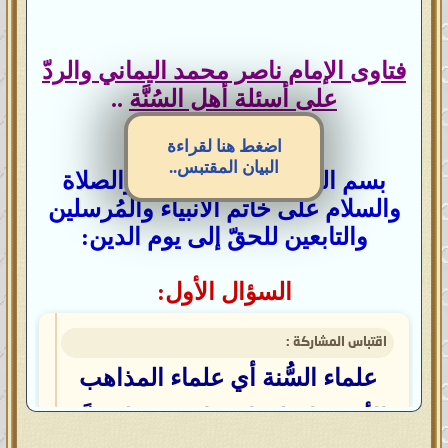
فتاوى الإمام ناصر محمد اليماني والردّ
على أسئلة أهل السُنَّة
..
اضغط هنا لقراءة
البيان المقتبس..
بسم الله الرحمن الرحيم، والصلاة
والسلام على خاتم الأنبياء والمُرسلين
والتابعين للحقّ إلى يوم الدين:
السؤال الأول:
اقتباس المشاركة :
علماء السُّنة أي علماء المذاهب
الأربعة اختلفوا فيما بينهم فلم يدَّعِ