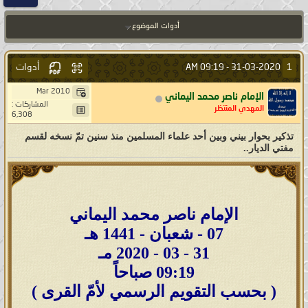
أدوات الموضوع
أدوات
1
09:19 AM
31-03-2020 -
Mar 2010
الإمام ناصر محمد اليماني
المشاركات :
المهدي المنتظر
6,308
تذكير بحوار بيني وبين أحد علماء المسلمين منذ سنين تمّ نسخه لقسم
مفتي الديار..
الإمام ناصر محمد اليماني
07 - شعبان - 1441 هـ
31 - 03 - 2020 مـ
09:19 صباحاً
( بحسب التقويم الرسمي لأمّ القرى )