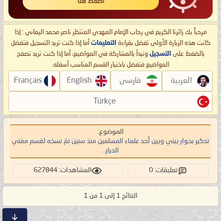
اضغط هنا
مرحباً بك زائرنا الكريم في رحاب الإمام المهدي المنتظر ناصر محمد اليماني : إذا
كانت هذه الزيارة الأولى تفضل بقراءة
التعليمات
أما إذا كنت تريد التسجيل فتفضل
بالضغط على
التسجيل
وتبدأ بالمشاركة في المواضيع، أما إذا كنت تريد تصفح
المواضيع فتفضل باختيار القسم المناسب أسفله.
العربية
فارسی
English
Français
Türkçe
الموضوع:
تذكير بحوار بيني وبين أحد علماء المسلمين منذ سنين تمّ نسخه لقسم مفتي
الديار..
تعليقات: 0
المشاهدات: 627844
النتائج 1 إلى 1 من 1