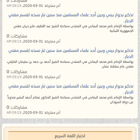
مشاركات:
0
يسلم الناس من شرّ يده ولا من لسانه،
آخر مشاركة:
31-03-2020,
09:19 AM
والمُسلم من سلم الناس من شرّ يده
تذكير بحوار بيني وبين أحد علماء المسلمين منذ سنين تمّ نسخه لقسم مفتي
وشرّ لسانه. ويظلم القوي منهم
الديار..
بواسطة الإمام ناصر محمد اليماني في المنتدى سماحة الشيخ عبد اللطيف فايز دريان مفتي
الضعيف فلا يبقى من الإسلام إلا اسم
الجمهورية اللبنانية
مشاركات:
0
لهم ومن القرآن إلا رسمه بين أيديهم
آخر مشاركة:
31-03-2020,
09:19 AM
ويتخذونه مهجوراً بحجّة أنه لا يعلمُ
تذكير بحوار بيني وبين أحد علماء المسلمين منذ سنين تمّ نسخه لقسم مفتي
تأويله إلا الله! وإنما يقصد المٌتشابه.
الديار..
بواسطة الإمام ناصر محمد اليماني في المنتدى سماحة الشيخ أحمد بن حمد بن سليمان الخليلي،
ولكنهم معرضون عن آياته المحكمات
مفتي عام سلطنة عمان
الواضحات البيِّنات أمّ الكتاب لا يزيغ
مشاركات:
0
آخر مشاركة:
31-03-2020,
09:19 AM
عنهنّ فيتبع ظاهر المُتشابه إلا من في
تذكير بحوار بيني وبين أحد علماء المسلمين منذ سنين تمّ نسخه لقسم مفتي
قلبه زيغٌ عن الحقّ.
الديار..
وأما السّنة المحمديّة فيرون السُنَّة بدعةً
بواسطة الإمام ناصر محمد اليماني في المنتدى سماحة الشيخ الدكتور عصام أحمد البشير مندوباً
عن دولة السودان
والبدعة سُنَّةً؛ أي أنّهم يرون الحقّ منها
مشاركات:
0
آخر مشاركة:
31-03-2020,
09:19 AM
باطلاً والباطل الموضوع المخالف
لمُحكم القرآن هو الحقّ! فيضِلّ
عُلماؤهم عن الحقّ ثم يُضلّوا أمّتهم حتى
اختيار اللغة السريع