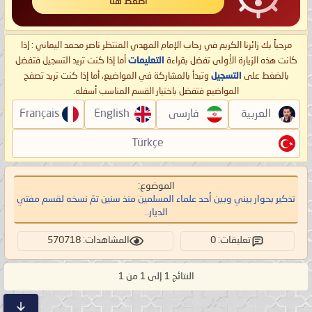
اضغط هنا
مرحباً بك زائرنا الكريم في رحاب الإمام المهدي المنتظر ناصر محمد اليماني : إذا
كانت هذه الزيارة الأولى تفضل بقراءة
التعليمات
أما إذا كنت تريد التسجيل فتفضل
بالضغط على
التسجيل
وتبدأ بالمشاركة في المواضيع، أما إذا كنت تريد تصفح
المواضيع فتفضل باختيار القسم المناسب أسفله.
العربية
فارسی
English
Français
Türkçe
الموضوع:
تذكير بحوار بيني وبين أحد علماء المسلمين منذ سنين تمّ نسخه لقسم مفتي
الديار..
تعليقات: 0
المشاهدات: 570718
النتائج 1 إلى 1 من 1