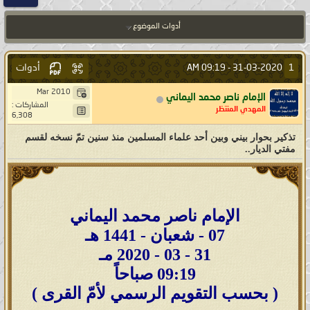
أدوات الموضوع
أدوات
1
09:19 AM
31-03-2020 -
Mar 2010
الإمام ناصر محمد اليماني
المشاركات :
المهدي المنتظر
6,308
تذكير بحوار بيني وبين أحد علماء المسلمين منذ سنين تمّ نسخه لقسم
مفتي الديار..
الإمام ناصر محمد اليماني
07 - شعبان - 1441 هـ
31 - 03 - 2020 مـ
09:19 صباحاً
( بحسب التقويم الرسمي لأمّ القرى )