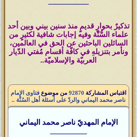
___________
تذكيرٌ بحوارٍ قديمٍ منذ سنين بيني وبين أحد
علماء السُّنّة وفيه إجابات شافية لكثيرٍ من
السائلين الباحثين عن الحق في العالمين،
ونأمر بتنزيلهِ في كافّة أقسام مُفتي الدّيار
العربيّة والإسلاميّة..
اقتباس المشاركة
92870
من موضوع
فتاوى الإمام
ناصر محمد اليماني والردّ على أسئلة أهل السُنَّة ..
الإمام المهديّ ناصر محمد اليماني
__________