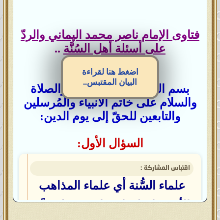
فتاوى الإمام ناصر محمد اليماني والردّ
على أسئلة أهل السُنَّة
..
اضغط هنا لقراءة
البيان المقتبس..
بسم الله الرحمن الرحيم، والصلاة
والسلام على خاتم الأنبياء والمُرسلين
والتابعين للحقّ إلى يوم الدين:
السؤال الأول:
اقتباس المشاركة :
علماء السُّنة أي علماء المذاهب
الأربعة اختلفوا فيما بينهم فلم يدَّعِ