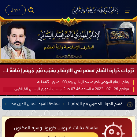
دخول
دَرَجات حَرارةِ المُنَاخ تَستَمِر في الارتِفاع بِسَبَب فَيْح جَهنَّم إضافَةً لِحرارةِ الشَّمس في مُحكَم القُرآن العَظيم ..
بقلم الإمام المهدي ناصر محمد اليماني يوم 08 - محرم - 1445 هـ
موافق 26 - 07 - 2023 م الساعة 07:46 صباحًا بحسب التقويم الرسمي لأمّ القُرى
قسم الحوار الحصري مع الإمام ناصر محمد اليماني يشمل كل مفتي للدول الإسلامية العربية والأعجمية
سماحة السيد شمس الدين محمد عبد الله شرف الدين مفتي الحوثيين "أنصار الله" في دولة اليمن
سلسلة بيانات فيروس كورونا وسره المكنون