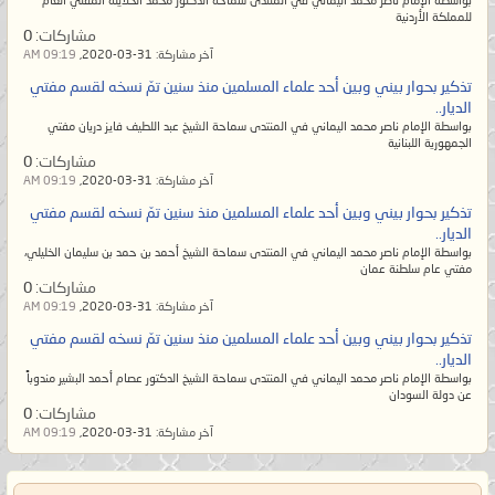
بواسطة الإمام ناصر محمد اليماني في المنتدى سماحة الدكتور محمد الخلايلة المفتي العام
يسلم الناس من شرّ يده ولا من لسانه،
للمملكة الأردنية
مشاركات:
0
والمُسلم من سلم الناس من شرّ يده
آخر مشاركة:
31-03-2020,
09:19 AM
وشرّ لسانه. ويظلم القوي منهم
تذكير بحوار بيني وبين أحد علماء المسلمين منذ سنين تمّ نسخه لقسم مفتي
الضعيف فلا يبقى من الإسلام إلا اسم
الديار..
بواسطة الإمام ناصر محمد اليماني في المنتدى سماحة الشيخ عبد اللطيف فايز دريان مفتي
لهم ومن القرآن إلا رسمه بين أيديهم
الجمهورية اللبنانية
ويتخذونه مهجوراً بحجّة أنه لا يعلمُ
مشاركات:
0
آخر مشاركة:
31-03-2020,
09:19 AM
تأويله إلا الله! وإنما يقصد المٌتشابه.
تذكير بحوار بيني وبين أحد علماء المسلمين منذ سنين تمّ نسخه لقسم مفتي
ولكنهم معرضون عن آياته المحكمات
الديار..
الواضحات البيِّنات أمّ الكتاب لا يزيغ
بواسطة الإمام ناصر محمد اليماني في المنتدى سماحة الشيخ أحمد بن حمد بن سليمان الخليلي،
مفتي عام سلطنة عمان
عنهنّ فيتبع ظاهر المُتشابه إلا من في
مشاركات:
0
آخر مشاركة:
31-03-2020,
09:19 AM
قلبه زيغٌ عن الحقّ.
تذكير بحوار بيني وبين أحد علماء المسلمين منذ سنين تمّ نسخه لقسم مفتي
وأما السّنة المحمديّة فيرون السُنَّة بدعةً
الديار..
والبدعة سُنَّةً؛ أي أنّهم يرون الحقّ منها
بواسطة الإمام ناصر محمد اليماني في المنتدى سماحة الشيخ الدكتور عصام أحمد البشير مندوباً
عن دولة السودان
باطلاً والباطل الموضوع المخالف
مشاركات:
0
آخر مشاركة:
31-03-2020,
09:19 AM
لمُحكم القرآن هو الحقّ! فيضِلّ
عُلماؤهم عن الحقّ ثم يُضلّوا أمّتهم حتى