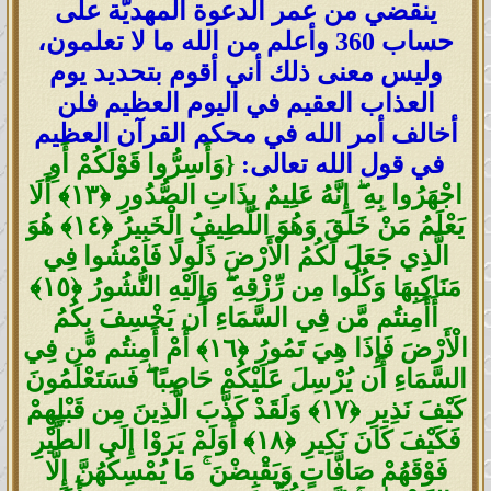
ينقضي من عمر الدعوة المهديّة على
حساب 360 وأعلم من الله ما لا تعلمون،
وليس معنى ذلك أني أقوم بتحديد يوم
العذاب العقيم في اليوم العظيم فلن
أخالف أمر الله في محكم القرآن العظيم
في قول الله تعالى:
{
وَأَسِرُّوا قَوْلَكُمْ أَوِ
اجْهَرُوا بِهِ
ۖ
إِنَّهُ عَلِيمٌ بِذَاتِ الصُّدُورِ
﴿
١٣
﴾
أَلَا
يَعْلَمُ مَنْ خَلَقَ وَهُوَ اللَّطِيفُ الْخَبِيرُ
﴿
١٤
﴾
هُوَ
الَّذِي جَعَلَ لَكُمُ الْأَرْضَ ذَلُولًا فَامْشُوا فِي
مَنَاكِبِهَا وَكُلُوا مِن رِّزْقِهِ
ۖ
وَإِلَيْهِ النُّشُورُ
﴿
١٥
﴾
أَأَمِنتُم مَّن فِي السَّمَاءِ أَن يَخْسِفَ بِكُمُ
الْأَرْضَ فَإِذَا هِيَ تَمُورُ
﴿
١٦
﴾
أَمْ أَمِنتُم مَّن فِي
السَّمَاءِ أَن يُرْسِلَ عَلَيْكُمْ حَاصِبًا
ۖ
فَسَتَعْلَمُونَ
كَيْفَ نَذِيرِ
﴿
١٧
﴾
وَلَقَدْ كَذَّبَ الَّذِينَ مِن قَبْلِهِمْ
فَكَيْفَ كَانَ نَكِيرِ
﴿
١٨
﴾
أَوَلَمْ يَرَوْا إِلَى الطَّيْرِ
فَوْقَهُمْ صَافَّاتٍ وَيَقْبِضْنَ
ۚ
مَا يُمْسِكُهُنَّ إِلَّا