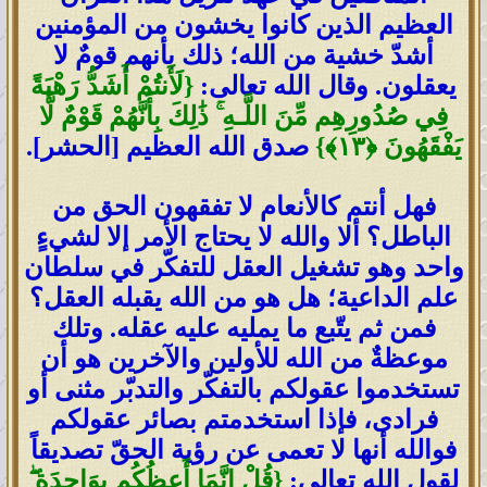
العظيم الذين كانوا يخشون من المؤمنين
أشدّ خشية من الله؛ ذلك بأنهم قومٌ لا
يعقلون. وقال الله تعالى:
{
لَأَنتُمْ أَشَدُّ رَهْبَةً
فِي صُدُورِهِم مِّنَ اللَّـهِ
ۚ
ذَٰلِكَ بِأَنَّهُمْ قَوْمٌ لَّا
يَفْقَهُونَ
﴿١٣﴾}
صدق الله العظيم [الحشر].
فهل أنتم كالأنعام لا تفقهون الحق من
الباطل؟ ألا والله لا يحتاج الأمر إلا لشيءٍ
واحد وهو تشغيل العقل للتفكّر في سلطان
علم الداعية؛ هل هو من الله يقبله العقل؟
فمن ثم يتّبع ما يمليه عليه عقله. وتلك
موعظةٌ من الله للأولين والآخرين هو أن
تستخدموا عقولكم بالتفكّر والتدبّر مثنى أو
فرادى، فإذا استخدمتم بصائر عقولكم
فوالله أنها لا تعمى عن رؤية الحقّ تصديقاً
لقول الله تعالى:
{
قُلْ إِنَّمَا أَعِظُكُم بِوَاحِدَةٍ
ۖ