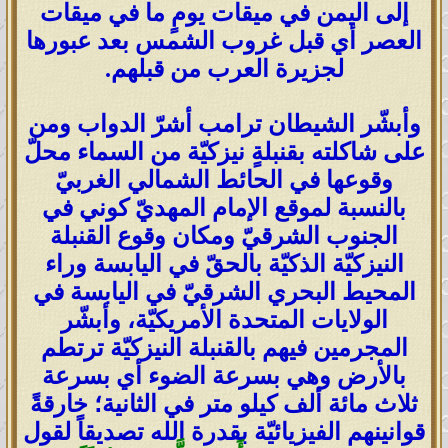
إلى اليمن في ميقات يومٍ ما في ميقات
العصر أي قبل غروب الشمس بعد عبورها
لجزيرة العرب من قبلهم.
وأبشّر الشيطان ترامب أشرّ الدواب ومن
على شاكلته بقنبلةٍ نيزكيّة من السماء محلّ
وقوعها في الحائط الشمالي الغربيّ
بالنسبة لموقع الإمام المهديّ كوني في
الجنوب الشرقيّ ومكان وقوع القنبلة
النيزكيّة الذكيّة بالحقّ في اليابسة وراء
المحيط البحري الشرقيّ في اليابسة في
الولايات المتحدة الأمريكيّة، وأبشّر
المجرمين فيهم بالقنبلة النيزكيّة ترتطم
بالأرض وهي بسرعة الضوء أي بسرعة
ثلاث مائة ألف كيلو متر في الثانية؛ خارقةً
قوانينهم الفيزيائيّة بقدرة الله تصديقاً لقول