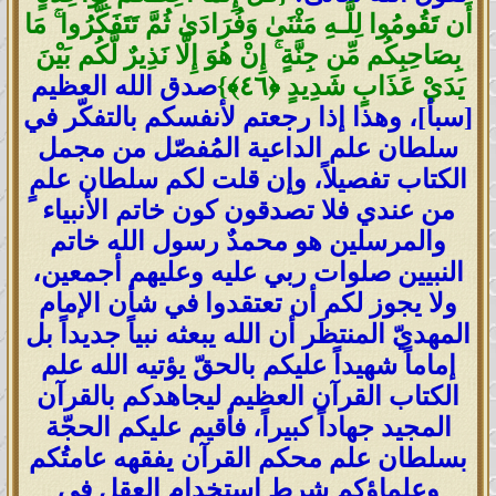
أَن تَقُومُوا لِلَّـهِ مَثْنَىٰ وَفُرَادَىٰ ثُمَّ تَتَفَكَّرُوا
ۚ
مَا
بِصَاحِبِكُم مِّن جِنَّةٍ
ۚ
إِنْ هُوَ إِلَّا نَذِيرٌ لَّكُم بَيْنَ
يَدَيْ عَذَابٍ شَدِيدٍ
﴿
٤٦
﴾
}
صدق الله العظيم
[سبأ]، وهذا إذا رجعتم لأنفسكم بالتفكّر في
سلطان علم الداعية المُفصّل من مجمل
الكتاب تفصيلاً، وإن قلت لكم سلطان علمٍ
من عندي فلا تصدقون كون خاتم الأنبياء
والمرسلين هو محمدٌ رسول الله خاتم
النبيين صلوات ربي عليه وعليهم أجمعين،
ولا يجوز لكم أن تعتقدوا في شأن الإمام
المهديّ المنتظَر أن الله يبعثه نبياً جديداً بل
إماماً شهيداً عليكم بالحقّ يؤتيه الله علم
الكتاب القرآن العظيم ليجاهدكم بالقرآن
المجيد جهاداً كبيراً، فأقيم عليكم الحجّة
بسلطان علم محكم القرآن يفقهه عامتُكم
وعلماؤكم شرط استخدام العقل في