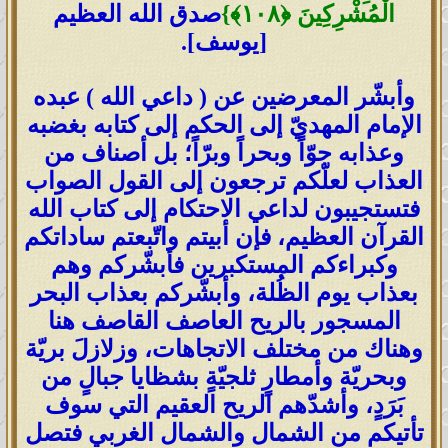
الْمُشْرِكِينَ
﴿
١٠٨
﴾
}
صدق الله العظيم
[يوسف].
وأبشّر المعرضين عن ( داعي الله ) عبده
الإمام المهديّ إلى الحكم إلى كتابه بغضبه
وعذابه جوّاً وبحراً وبرّاً؛ بل أصناف من
العذاب لعلّكم ترجعون إلى القول الصواب
فتستجيبون لداعي الاحتكام إلى كتاب الله
القرآن العظيم، فإن أبيتم واتّبعتم ساداتكم
وكبراءكم المستكبرين فأبشّركم وهم
بعذاب يوم الظُلة، وأبشّركم بعذاب البحر
المسجور بالريح العاصف القاصف هنا
وهناك من مختلف الاتجاهات، وزلازلَ بريّة
وبحريّة وأمطارٍ ثلجيّةٍ بشظايا جبالٍ من
بَرَدٍ، وأشدّهم الريح العقيم التي سوف
تأتيكم من الشمال والشمال الغربي فتصل