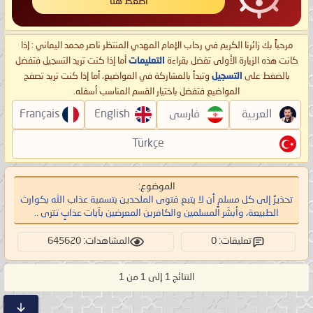
اضغط هنا
مرحباً بك زائرنا الكريم في رحاب الإمام المهدي المنتظر ناصر محمد اليماني : إذا
كانت هذه الزيارة الأولى تفضل بقراءة
التعليمات
أما إذا كنت تريد التسجيل فتفضل
بالضغط على
التسجيل
وتبدأ بالمشاركة في المواضيع، أما إذا كنت تريد تصفح
المواضيع فتفضل باختيار القسم المناسب أسفله.
العربية
فارسی
English
Français
Türkçe
الموضوع:
تحذيرٌ إلى كل مسلمٍ أن لا يتبع فتوى الملحدين بتسمية عذاب الله بكوارث
الطبيعة، وأبشّر المسلمين والكافرين المعرضين بآيات عذابٍ تترى ..
تعليقات: 0
المشاهدات: 645620
النتائج 1 إلى 1 من 1