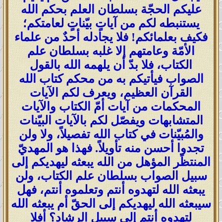
عليكم الحجّة بسلطان العلم بحكم الله
يستنبطه لكم من آياتٍ بيّناتٍ لعامتكم؛
فكيف بعلمائكم! فلا يجادله أحدٌ من علماء
الأمّة وعامتهم إلا غلبه بسلطان علم
الكتاب، فلا بدّ أن يلهمه الله بالقول
الصواب فيأتيكم به من محكم كتاب الله
القرآن العظيم، ويعرف لكم الآيات
المحكمات من آيات أمّ الكتاب والآيات
المتشابهات ويفصّل لكم بالآيات البيّنات
والمُبيّنات في كتاب الله تفصيلاً، ولا ولن
تجدوا أحسن منه تأويلاً. فهذا هو المهديّ
المنتظَر المؤهل من الله يبعثه ليهديكم إلى
سبيل الصواب بسلطان علم الكتاب، ولن
يبعثه الله لتهدوه أنتم وتعلموه أنتم، فهل
سيبعثه الله ليهديكم إلى الحقّ أم يبعثه الله
لتهدوه أنتم إلى سبيل الرشاد؟ أفلا