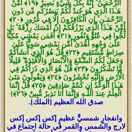
الرَّحْمَـٰنُ
ۚ
إِنَّهُ بِكُلِّ شَيْءٍ بَصِيرٌ
﴿
١٩
﴾
أَمَّنْ
هَـٰذَا الَّذِي هُوَ جُندٌ لَّكُمْ يَنصُرُكُم مِّن دُونِ
الرَّحْمَـٰنِ
ۚ
إِنِ الْكَافِرُونَ إِلَّا فِي غُرُورٍ
﴿
٢٠
﴾
أَمَّنْ هَـٰذَا الَّذِي يَرْزُقُكُمْ إِنْ أَمْسَكَ رِزْقَهُ
ۚ
بَل
لَّجُّوا فِي عُتُوٍّ وَنُفُورٍ
﴿
٢١
﴾
أَفَمَن يَمْشِي مُكِبًّا
عَلَىٰ وَجْهِهِ أَهْدَىٰ أَمَّن يَمْشِي سَوِيًّا عَلَىٰ
صِرَاطٍ مُّسْتَقِيمٍ
﴿
٢٢
﴾
قُلْ هُوَ الَّذِي أَنشَأَكُمْ
وَجَعَلَ لَكُمُ السَّمْعَ وَالْأَبْصَارَ وَالْأَفْئِدَةَ
ۖ
قَلِيلًا
مَّا تَشْكُرُونَ
﴿
٢٣
﴾
قُلْ هُوَ الَّذِي ذَرَأَكُمْ فِي
الْأَرْضِ وَإِلَيْهِ تُحْشَرُونَ
﴿
٢٤
﴾
وَيَقُولُونَ مَتَىٰ
هَـٰذَا الْوَعْدُ إِن كُنتُمْ صَادِقِينَ
﴿
٢٥
﴾
قُلْ إِنَّمَا
الْعِلْمُ عِندَ اللَّـهِ وَإِنَّمَا أَنَا نَذِيرٌ مُّبِينٌ
﴿
٢٦
﴾
}
صدق الله العظيم [الملك].
وانفجارٍ شمسيٍّ عظيمٍ إكس إكس إكس
لارج والشمس والقمر في حالة اجتماع في