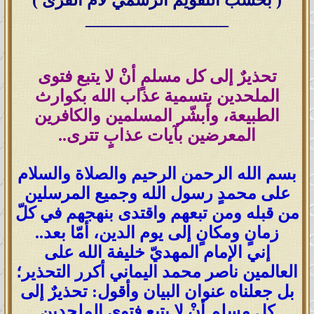
( بحسب التقويم الرسمي لأمّ القرى )
_________________
تحذيرٌ إلى كل مسلمٍ أنْ لا يتبع فتوى
الملحدين بتسمية عذاب الله بكوارث
الطبيعة، وأبشّر المسلمين والكافرين
المعرضين بآيات عذابٍ تترى..
بسم الله الرحمن الرحيم والصلاة والسلام
على محمدٍ رسول الله وجميع المرسلين
من قبله ومن تبعهم واقتدى بنهجهم في كلّ
زمانٍ ومكانٍ إلى يوم الدين، أمّا بعد..
إني الإمام المهديّ خليفة الله على
العالمين ناصر محمد اليماني أكرر التحذير؛
بل جعلناه عنوان البيان وأقول:
تحذيرٌ إلى
كل مسلمٍ أنْ لا يتبع فتوى الملحدين