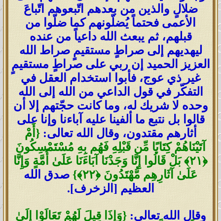
ضلالٍ والذين من بعدهم اتّبعوهم اتّباعَ
الأعمى فحتماً يُضلّونهم كما ضلّوا من
قبلهم، ثم يبعث الله داعياً من عنده
ليهديهم إلى صراطٍ مستقيمٍ صراط الله
العزيز الحميد إن ربي على صراطٍ مستقيمٍ
غير ذي عوج، فأبوا استخدام العقل في
التفكّر في قول الداعي من الله إلى الله
وحده لا شريك له، وما كانت حجّتهم إلا أن
قالوا بل نتبع ما ألفينا عليه آباءنا وإنا على
أثارهم مقتدون، وقال الله تعالى:
{
أَمْ
آتَيْنَاهُمْ كِتَابًا مِّن قَبْلِهِ فَهُم بِهِ مُسْتَمْسِكُونَ
﴿
٢١
﴾
بَلْ قَالُوا إِنَّا وَجَدْنَا آبَاءَنَا عَلَىٰ أُمَّةٍ وَإِنَّا
عَلَىٰ آثَارِهِم مُّهْتَدُونَ
﴿
٢٢
﴾
}
صدق الله
العظيم [الزخرف].
وقال الله تعالى:
{
وَإِذَا قِيلَ لَهُمْ تَعَالَوْا إِلَىٰ