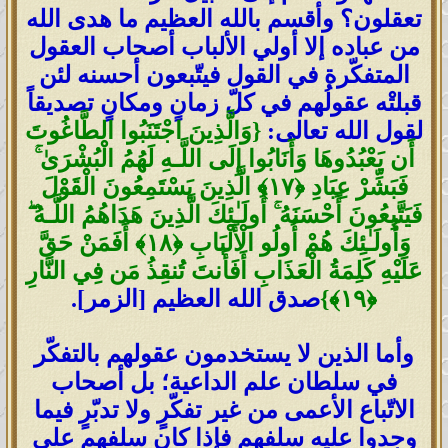
تعقلون؟ وأقسم بالله العظيم ما هدى الله
من عباده إلا أولي الألباب أصحاب العقول
المتفكّرة في القول فيتّبعون أحسنه لئن
قبلتْه عقولُهم في كلّ زمانٍ ومكانٍ تصديقاً
لقول الله تعالى:
{
وَالَّذِينَ اجْتَنَبُوا الطَّاغُوتَ
أَن يَعْبُدُوهَا وَأَنَابُوا إِلَى اللَّـهِ لَهُمُ الْبُشْرَىٰ
ۚ
فَبَشِّرْ عِبَادِ
﴿
١٧
﴾
الَّذِينَ يَسْتَمِعُونَ الْقَوْلَ
فَيَتَّبِعُونَ أَحْسَنَهُ
ۚ
أُولَـٰئِكَ الَّذِينَ هَدَاهُمُ اللَّـهُ
ۖ
وَأُولَـٰئِكَ هُمْ أُولُو الْأَلْبَابِ
﴿
١٨
﴾
أَفَمَنْ حَقَّ
عَلَيْهِ كَلِمَةُ الْعَذَابِ أَفَأَنتَ تُنقِذُ مَن فِي النَّارِ
﴿
١٩
﴾
}
صدق الله العظيم [الزمر].
وأما الذين لا يستخدمون عقولهم بالتفكّر
في سلطان علم الداعية؛ بل أصحاب
الاتّباع الأعمى من غير تفكّرٍ ولا تدبّرٍ فيما
وجدوا عليه سلفهم فإذا كان سلفهم على