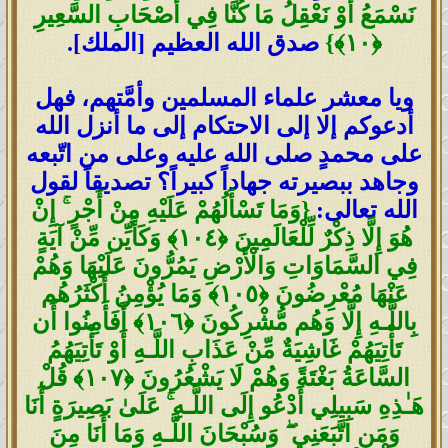
نَسْمَعُ أَوْ نَعْقِلُ مَا كُنَّا فِي أَصْحَابِ السَّعِيرِ
﴿
١٠
﴾
}
صدق الله العظيم [الملك].
ويا معشر علماء المسلمين وأمَّتهم، فهل
أدعوكم إلا إلى الاحتكام إلى ما أنزل الله
على محمدٍ صلى الله عليه وعلى من اتّبعه
وجاهد ببصيرته جهاداً كبيراً؟ تصديقاً لقول
الله تعالى:
{
وَمَا تَسْأَلُهُمْ عَلَيْهِ مِنْ أَجْرٍ
ۚ
إِنْ
هُوَ إِلَّا ذِكْرٌ لِّلْعَالَمِينَ
﴿
١٠٤
﴾
وَكَأَيِّن مِّنْ آيَةٍ
فِي السَّمَاوَاتِ وَالْأَرْضِ يَمُرُّونَ عَلَيْهَا وَهُمْ
عَنْهَا مُعْرِضُونَ
﴿
١٠٥
﴾
وَمَا يُؤْمِنُ أَكْثَرُهُم
بِاللَّـهِ إِلَّا وَهُم مُّشْرِكُونَ
﴿
١٠٦
﴾
أَفَأَمِنُوا أَن
تَأْتِيَهُمْ غَاشِيَةٌ مِّنْ عَذَابِ اللَّـهِ أَوْ تَأْتِيَهُمُ
السَّاعَةُ بَغْتَةً وَهُمْ لَا يَشْعُرُونَ
﴿
١٠٧
﴾
قُلْ
هَـٰذِهِ سَبِيلِي أَدْعُو إِلَى اللَّـهِ
ۚ
عَلَىٰ بَصِيرَةٍ أَنَا
وَمَنِ اتَّبَعَنِي
ۖ
وَسُبْحَانَ اللَّـهِ وَمَا أَنَا مِنَ