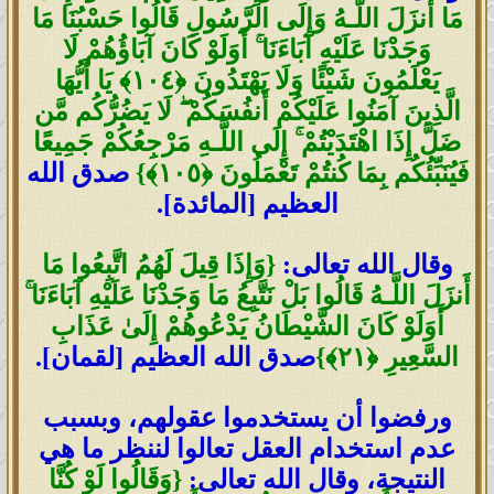
مَا أَنزَلَ اللَّـهُ وَإِلَى الرَّسُولِ قَالُوا حَسْبُنَا مَا
وَجَدْنَا عَلَيْهِ آبَاءَنَا
ۚ
أَوَلَوْ كَانَ آبَاؤُهُمْ لَا
يَعْلَمُونَ شَيْئًا وَلَا يَهْتَدُونَ
﴿
١٠٤
﴾
يَا أَيُّهَا
الَّذِينَ آمَنُوا عَلَيْكُمْ أَنفُسَكُمْ
ۖ
لَا يَضُرُّكُم مَّن
ضَلَّ إِذَا اهْتَدَيْتُمْ
ۚ
إِلَى اللَّـهِ مَرْجِعُكُمْ جَمِيعًا
فَيُنَبِّئُكُم بِمَا كُنتُمْ تَعْمَلُونَ
﴿
١٠٥
﴾
}
صدق الله
العظيم [المائدة].
وقال الله تعالى:
{
وَإِذَا قِيلَ لَهُمُ اتَّبِعُوا مَا
أَنزَلَ اللَّـهُ قَالُوا بَلْ نَتَّبِعُ مَا وَجَدْنَا عَلَيْهِ آبَاءَنَا
ۚ
أَوَلَوْ كَانَ الشَّيْطَانُ يَدْعُوهُمْ إِلَىٰ عَذَابِ
السَّعِيرِ
﴿
٢١
﴾
}
صدق الله العظيم [لقمان].
ورفضوا أن يستخدموا عقولهم، وبسبب
عدم استخدام العقل تعالوا لننظر ما هي
النتيجة، وقال الله تعالى:
{
وَقَالُوا لَوْ كُنَّا