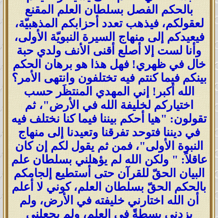
بالحكم الفصل بسلطان العلم المقنع
لعقولكم، فيذهب تعدد أحزابكم المذهبيّة،
فيعيدكم إلى منهاج السيرة النبويّة الأولى،
وأنا لست إلا أصلع أقنى الأنف ولدي حبة
خال في ظهري! فهل هذا هو برهان الحكم
بينكم فيما كنتم فيه تختلفون وانتهى الأمر؟
الله أكبر! إني المهدي المنتظَر حسب
اختياركم لخليفة الله في الأرض"، ثم
تقولون: "هيا أحكم بيننا فيما كنا نختلف فيه
في ديننا فتوحد تفرقنا وتعيدنا إلى منهاج
النبوة الأولى"، فمن ثم يقول لكم إن كان
عاقلاً: " ولكن الله لم يؤهلني بسلطان علم
البيان الحقّ للقرآن حتى أستطيع إلجامكم
بالحكم الحقّ بسلطان العلم، كوني لا أعلم
أن الله اختارني خليفته في الأرض، ولم
يزدني بسطةً في العلم، ولم يجعلني