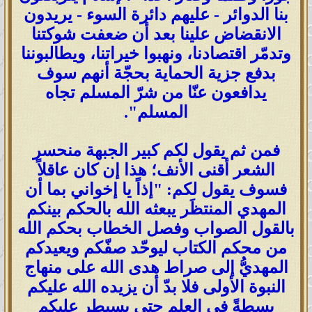
بنا الدوائر - عليهم دائرة السوء - يريدون
الانقضاض علينا بعد أن ضعفت شوكتنا
وتدمّر اقتصادنا، ونهبوا خيراتنا، ويطالبوننا
بدفع جزية الحماية بحجّة أنهم سوف
يدافعون عنّا من شرّ المسلم تجاه
المسلم".
فمن ثم يقول لكم كبير الجبهة منحسر
الشعر أقنى الأنف؛ هذا إن كان عاقلاً
فسوف يقول لكم: "إذاً يا إخواني بما أن
المهدي المنتظَر يبعثه الله بالحكم بينكم
بالقول الصواب وفصل الخطاب بحكم الله
من محكم الكتاب ليوحّد صفّكم ويعيدكم
المهديُّ إلى صراط هدى الله على منهاج
النبوة الأولى فلا بدّ أن يزيده الله عليكم
بسطةً في العلم حتى يسيطر عليكم