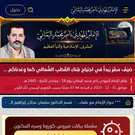
دخول
صَيْفُ سَقَرَ يَبدأُ في اجتياحِ شِتاءِ القُطبِ الشَّمالي كَما وعَدناكُم بالحقِّ لعَامِكم هذا (1445 هـ) ..
بقلم الإمام المهدي ناصر محمد اليماني يوم 18 - جمادى الآخرة - 1445 هـ
موافق 31 - 12 - 2023 م الساعة 07:44 صباحًا بحسب التقويم الرسمي لأمّ القُرى
*** حوار الإمام مع علماء مختلف الديانات والتيارات الدينية ***
قسم الدكتور سليمان عجلان إبراهيم العجلان إمام وخطيب جامع عبد الرحمن بن عوف بالرياض
سلسلة بيانات فيروس كورونا وسره المكنون