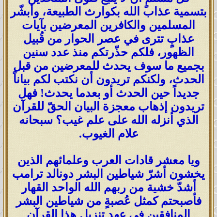
بتسمية عذاب الله بكوارث الطبيعة، وأبشّر
المسلمين والكافرين المعرضين بآيات
عذابٍ تترى في عصر الحوار من قُبيل
الظهور، فلكم حذّرتكم منذ عدد سنين
بجميع ما سوف يحدث للمعرضين من قبل
الحدث، ولكنكم تريدون أن نكتب لكم بياناً
جديداً حين الحدث أو بعدما يحدث! فهل
تريدون إذهاب معجزة البيان الحقّ للقرآن
الذي أنزله الله على علم غيب؟ سبحانه
علام الغيوب.
ويا معشر قادات العرب وعلمائهم الذين
يخشون أشرّ شياطين البشر دونالد ترامب
أشدّ خشية من ربهم الله الواحد القهار
فأصبحتم كمثل عُصبةٍ من شياطين البشر
المنافقين في عهد تنزيل هذا القرآن