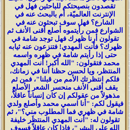
تقصدون بنصيحتكم للباحثين فهل في
الإنترنت العالميّة، أم بالبحث عنه في
الشارع؟ فهل سوف تبحثون عنه في
الشوارع فمن رأيتموه أصلع أقنى الأنف ثم
تقولون أرِنا ظهرك فهل توجد شامة في
ظهرك؟ فأنت المهدي! فتنزعون عنه ثيابه
حتى إذا رأيتم شامة في ظهره واسمه
محمد فتقولون: "الله أكبر! أنت المهدي
المنتظر، ويا لحسن حظنا أننا في زمانك،
فلكم انتظرتك الأمم من قبلنا"، فمن ثم
يقف أقنى الأنف منحسر الشعر الأصلع
مذهولاً من عقولكم إن كان إنساناً عاقلاً،
فيقول لكم: "أنا اسمي محمد وأصلع ولدي
شامة في ظهري فما المطلوب مني؟"، ثم
تقولون له: "أنت المهدي المنتظَر خليفة
الله على البشر"، فإذا كان عاقلاً فسوف