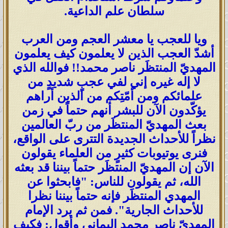
سلطان علم الداعية.
ويا للعجب يا معشر العجم ومن العرب
أشدّ العجب الذين لا يعلمون كيف يعلمون
المهديّ المنتظَر ناصر محمد!! فوالله الذي
لا إله غيره إني لفي عجبٍ شديدٍ من
علمائكم ومن أمّتِكم من الذين أراهم
يؤكّدون الآن للبشر أنهم حتماً في زمن
بعث المهديّ المنتظَر من ربّ العالمين
نظراً للأحداث الجديدة التترى على الواقع،
فنرى يوتيوبات كثيرٍ من العلماء يقولون
الآن إن المهديّ المنتظَر حتماً بيننا قد بعثه
الله، ثم يقولون للناس: "فابحثوا عن
المهدي المنتظَر فإنه حتماً بيننا نظرا
للأحداث الجارية". فمن ثم يرد الإمام
المهديّ ناصر محمد اليماني وأقول: فكيف