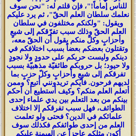
للناس إماماً!"، فإن قلتم له: "نحن سوف
نعلمك سلطان العلم الحقّ"، ثم يرد عليكم
ويقول: "ولكنكم مختلفون في سلطان
العلم الحقّ وذلك سبب تفرّقكم إلى شيعٍ
وأحزابٍ وكلّ منكم يقول أن الحقّ معه،
وتقتلون بعضكم بعضاً بسبب اختلافكم في
دينكم وليست حربكم على حدودٍ ولا نجودٍ
ولا حيود؛ بل حروبكم طائفيّة مذهبيّة بسبب
تفرقكم إلى شيعٍ وأحزابٍ وكلّ حزبٍ بما
لديهم فرحون. فأيكم تريدونني أتبع؟ وممن
أتعلم العلم منكم؟ وكيف أستطيع أن أحكم
بينكم من بعد التعلم بين يدي علماء إحدى
الطوائف، فهل سبب تفرقكم إلا اختلاف
علمائكم في الدين؟ فحتى ولو تعلمت
العلم من إحدى طوائفكم فكذلك سوف
أكون مثلكم عاجزاً عن الهيمنة عليكم