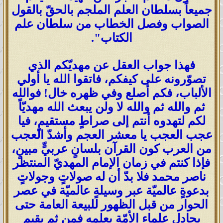
جميعاً بسلطان العلم الملجم بالحقّ بالقول
الصواب وفصل الخطاب من سلطان علم
الكتاب".
فهذا جواب العقل عن مهديّكم الذي
تصوّرونه على كيفكم، فاتقوا الله يا أولي
الألباب، فكم أصلع وفي ظهره خال! فوالله
ثم والله ثم والله لا ولن يبعث الله مهديّاً
لكم لتهدوه أنتم إلى صراطٍ مستقيمٍ، فيا
عجب العجب يا معشر العجم وأشدّ العجب
من العرب كون القرآن بلسانٍ عربيٍّ مبينٍ،
فإذا كنتم في زمان الإمام المهديّ المنتظر
ناصر محمد فلا بدّ أن له صولاتٍ وجولاتٍ
بدعوةٍ عالميّة عبر وسيلةٍ عالميّة في عصر
الحوار من قبل الظهور للبيعة العامة حتى
يجادل علماء الأمّة بعلمه فمن ثم يقيم