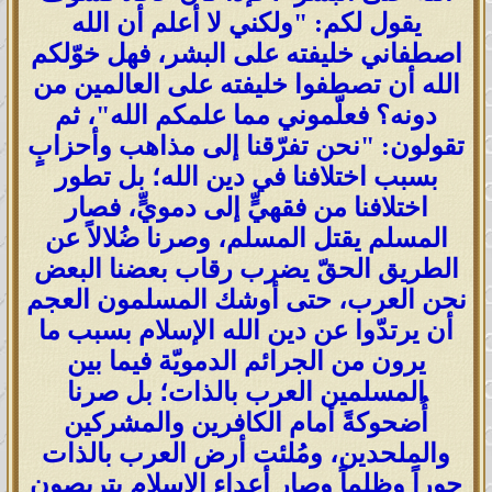
يقول لكم: "ولكني لا أعلم أن الله
اصطفاني خليفته على البشر، فهل خوّلكم
الله أن تصطفوا خليفته على العالمين من
دونه؟ فعلّموني مما علمكم الله"، ثم
تقولون: "نحن تفرّقنا إلى مذاهب وأحزابٍ
بسبب اختلافنا في دين الله؛ بل تطور
اختلافنا من فقهيٍّ إلى دمويٍّ، فصار
المسلم يقتل المسلم، وصرنا ضُلالاً عن
الطريق الحقّ يضرب رقاب بعضنا البعض
نحن العرب، حتى أوشك المسلمون العجم
أن يرتدّوا عن دين الله الإسلام بسبب ما
يرون من الجرائم الدمويّة فيما بين
المسلمين العرب بالذات؛ بل صرنا
أُضحوكةً أمام الكافرين والمشركين
والملحدين، ومُلئت أرض العرب بالذات
جوراً وظلماً وصار أعداء الإسلام يتربصون