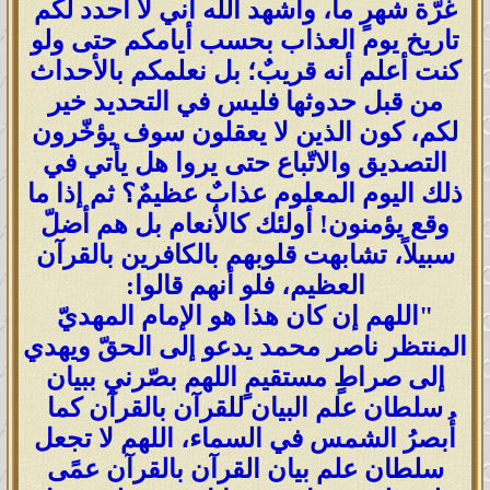
غرّة شهرٍ ما، وأشهد الله أني لا أحدد لكم
تاريخ يوم العذاب بحسب أيامكم حتى ولو
كنت أعلم أنه قريبٌ؛ بل نعلمكم بالأحداث
من قبل حدوثها فليس في التحديد خير
لكم، كون الذين لا يعقلون سوف يؤخّرون
التصديق والاتّباع حتى يروا هل يأتي في
ذلك اليوم المعلوم عذابٌ عظيمٌ؟ ثم إذا ما
وقع يؤمنون! أولئك كالأنعام بل هم أضلّ
سبيلاً، تشابهت قلوبهم بالكافرين بالقرآن
العظيم، فلو أنهم قالوا:
"اللهم إن كان هذا هو الإمام المهديّ
المنتظر ناصر محمد يدعو إلى الحقّ ويهدي
إلى صراطٍ مستقيمٍ اللهم بصّرني ببيان
سلطان علم البيان للقرآن بالقرآن كما
أُبصرُ الشمس في السماء، اللهم لا تجعل
سلطان علم بيان القرآن بالقرآن عمًى