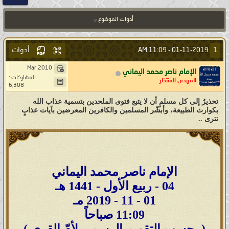
أدوات الموضوع
أدوات
1
11:09 AM
01-11-2019 -
Mar 2010
الإمام ناصر محمد اليماني
المشاركات :
المهدي المنتظر
6,308
تحذيرٌ إلى كل مسلمٍ أن لا يتبع فتوى الملحدين بتسمية عذاب الله
بكوارث الطبيعة، وأبشّر المسلمين والكافرين المعرضين بآيات عذابٍ
تترى ..
الإمام ناصر محمد اليماني
04 - ربيع الأول - 1441 هـ
01 - 11 - 2019 مـ
11:09 صباحاً