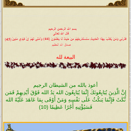
البيعة لله
أعوذ بالله من الشيطان الرجيم
إِنَّ الَّذِينَ يُبَايِعُونَكَ إِنَّمَا يُبَايِعُونَ الله يَدُ الله فَوْقَ أَيْدِيهِمْ فَمَن
نَّكَثَ فَإِنَّمَا يَنكُثُ عَلَى نَفْسِهِ وَمَنْ أَوْفَى بِمَا عَاهَدَ عَلَيْهُ الله
فَسَيُؤْتِيهِ أَجْرًا عَظِيمًا (10)