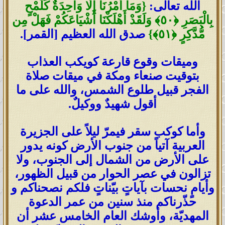
الله تعالى:
{
وَمَا أَمْرُنَا إِلَّا وَاحِدَةٌ كَلَمْحٍ
بِالْبَصَرِ
﴿
٥٠
﴾
وَلَقَدْ أَهْلَكْنَا أَشْيَاعَكُمْ فَهَلْ مِن
مُّدَّكِرٍ
﴿
٥١
﴾
}
صدق الله العظيم [القمر].
وميقات وقوع قارعة كويكب العذاب
بتوقيت صنعاء ومكة في ميقات صلاة
الفجر قبيل طلوع الشمس، والله على ما
أقول شهيدٌ ووكيلٌ.
وأما كوكب سقر فيمرّ ليلاً على الجزيرة
العربية آتياً من جنوب الأرض كونه يدور
على الأرض من الشمال إلى الجنوب، ولا
تزالون في عصر الحوار من قبيل الظهور،
وأيامٍ نحسات بآياتٍ بيّناتٍ فلكم نصحناكم و
حذّرناكم منذ سنين من عمر الدعوة
المهديّة، وأوشك العام الخامس عشر أن