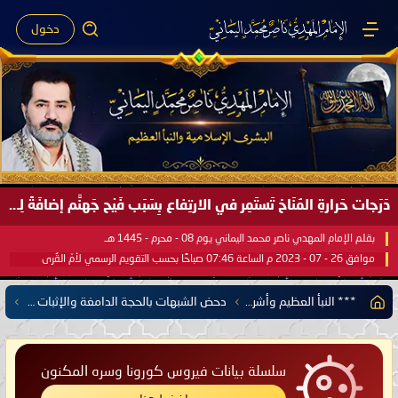
دخول
دَرَجات حَرارةِ المُنَاخ تَستَمِر في الارتِفاع بِسَبَب فَيْح جَهنَّم إضافَةً لِحرارةِ الشَّمس في مُحكَم القُرآن العَظيم ..
بقلم الإمام المهدي ناصر محمد اليماني يوم 08 - محرم - 1445 هـ
موافق 26 - 07 - 2023 م الساعة 07:46 صباحًا بحسب التقويم الرسمي لأمّ القُرى
*** النبأ العظيم وأشراط الساعة الكبرى ***
دحض الشبهات بالحجة الدامغة والإثبات على مهدوية الإمام ناصر محمد اليماني
سلسلة بيانات فيروس كورونا وسره المكنون