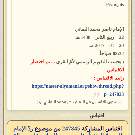
Français
الإمام ناصر محمد اليماني
22 – ربيع الثاني - 1438 هـ
20 – 01 – 2017 مـ
08:32 صباحاً
( بحسب التقويم الرسمي لأمّ القرى
... تم اختصار
الاقتباس
رابط الاقتباس :
https://nasser-alyamani.org/showthread.php?
p=247833
—
انتهى الاقتباس من الإمام ناصر محمد اليماني
======== اقتباس =========
اقتباس المشاركة
247845
من موضوع
ردّ الإمام