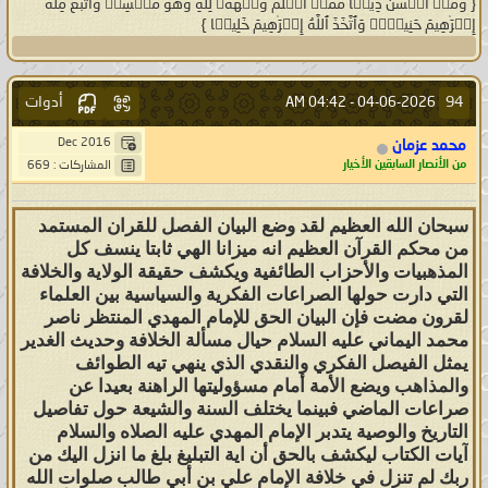
{ وَمَنۡ أَحۡسَنُ دِینࣰا مِّمَّنۡ أَسۡلَمَ وَجۡهَهُۥ لِلَّهِ وَهُوَ مُحۡسِنࣱ وَٱتَّبَعَ مِلَّةَ
الله سبحانه وتعالى خص الخلافه في
إِبۡرَ ٰ⁠هِیمَ حَنِیفࣰاۗ وَٱتَّخَذَ ٱللَّهُ إِبۡرَ ٰ⁠هِیمَ خَلِیلࣰا }
قريش لسبب يعلمه الله وانت تعرف
حال المسلمين اليوم كل دوله تتآمر
أدوات
94
04:42 AM
04-06-2026 -
Dec 2016
محمد عزمان
على دوله فلو لم تسلب الخلافه من
من الأنصار السابقين الأخيار
المشاركات : 669
آل البيت ماكان حالنا اليوم
سبحان الله العظيم لقد وضع البيان الفصل للقران المستمد
—
انتهى الاقتباس من عبدالله مقبل الشماخ
من محكم القرآن العظيم انه ميزانا الهي ثابتا ينسف كل
المذهبيات والأحزاب الطائفية ويكشف حقيقة الولاية والخلافة
التي دارت حولها الصراعات الفكرية والسياسية بين العلماء
لقرون مضت فإن البيان الحق للإمام المهدي المنتظر ناصر
بسم الله الرحمن الرحيم، والصلاة
محمد اليماني عليه السلام حيال مسألة الخلافة وحديث الغدير
يمثل الفيصل الفكري والنقدي الذي ينهي تيه الطوائف
والسلام على محمدٍ رسول الله صلّى الله
والمذاهب ويضع الأمة أمام مسؤوليتها الراهنة بعيدا عن
عليه وآله وسلم وجميع المؤمنين في كلّ
صراعات الماضي فبينما يختلف السنة والشيعة حول تفاصيل
زمانٍ ومكانٍ إلى يوم الدين، أمّا بعد..
التاريخ والوصية يتدبر الإمام المهدي عليه الصلاه والسلام
آيات الكتاب ليكشف بالحق أن اية التبليغ بلغ ما انزل اليك من
ربك لم تنزل في خلافة الإمام علي بن أبي طالب صلوات الله