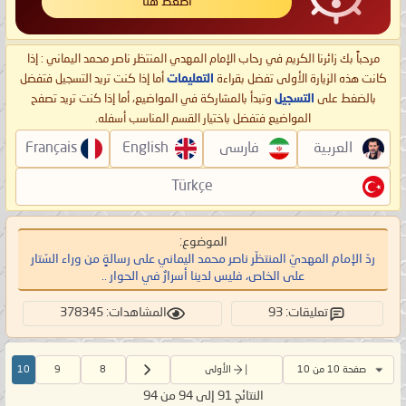
اضغط هنا
مرحباً بك زائرنا الكريم في رحاب الإمام المهدي المنتظر ناصر محمد اليماني : إذا
كانت هذه الزيارة الأولى تفضل بقراءة
التعليمات
أما إذا كنت تريد التسجيل فتفضل
بالضغط على
التسجيل
وتبدأ بالمشاركة في المواضيع، أما إذا كنت تريد تصفح
المواضيع فتفضل باختيار القسم المناسب أسفله.
العربية
فارسی
English
Français
Türkçe
الموضوع:
ردّ الإمام المهديّ المنتظّر ناصر محمد اليماني على رسالةٍ من وراء السّتار
على الخاص، فليس لدينا أسرارٌ في الحوار ..
تعليقات: 93
المشاهدات: 378345
صفحة 10 من 10
الأولى
8
9
10
النتائج 91 إلى 94 من 94