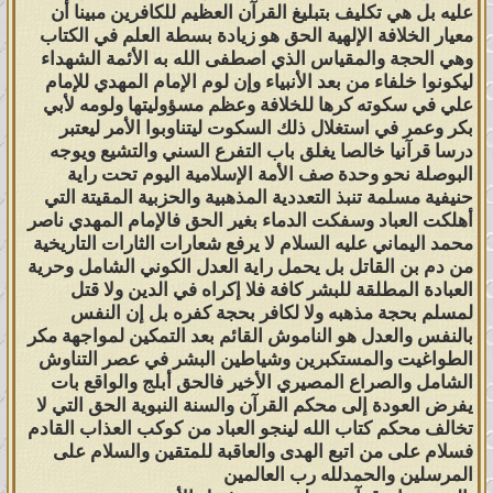
ويا حبيبي في الله، عليك أن تعلم أنّ قول
عليه بل هي تكليف بتبليغ القرآن العظيم للكافرين مبينا أن
الله تعالى:
{يَا أَيُّهَا الرَّسُولُ بَلِّغْ مَا أُنزِلَ
معيار الخلافة الإلهية الحق هو زيادة بسطة العلم في الكتاب
وهي الحجة والمقياس الذي اصطفى الله به الأئمة الشهداء
إِلَيْكَ مِن رَّبِّكَ ۖ وَإِن لَّمْ تَفْعَلْ فَمَا بَلَّغْتَ
ليكونوا خلفاء من بعد الأنبياء وإن لوم الإمام المهدي للإمام
رِسَالَتَهُ ۚ وَاللَّهُ يَعْصِمُكَ مِنَ النَّاسِ ۗ إِنَّ اللَّهَ
علي في سكوته كرها للخلافة وعظم مسؤوليتها ولومه لأبي
لَا يَهْدِي الْقَوْمَ الْكَافِرِينَ (67)}
صدق الله
بكر وعمر في استغلال ذلك السكوت ليتناوبوا الأمر ليعتبر
درسا قرآنيا خالصا يغلق باب التفرع السني والتشيع ويوجه
العظيم [المائدة].
البوصلة نحو وحدة صف الأمة الإسلامية اليوم تحت راية
حنيفية مسلمة تنبذ التعددية المذهبية والحزبية المقيتة التي
فإنّ هذه الآية تخصّ تبليغ رسالة الله
أهلكت العباد وسفكت الدماء بغير الحق فالإمام المهدي ناصر
محمد اليماني عليه السلام لا يرفع شعارات الثارات التاريخية
القرآن العظيم لينذر الكفار من الناس،
من دم بن القاتل بل يحمل راية العدل الكوني الشامل وحرية
ولذلك قال الله تعالى:
{وَاللَّهُ يَعْصِمُكَ مِنَ
العبادة المطلقة للبشر كافة فلا إكراه في الدين ولا قتل
النَّاسِ ۗ إِنَّ اللَّهَ لَا يَهْدِي الْقَوْمَ الْكَافِرِينَ
لمسلم بحجة مذهبه ولا لكافر بحجة كفره بل إن النفس
بالنفس والعدل هو الناموش القائم بعد التمكين لمواجهة مكر
(67)}
صدق الله العظيم، ولا يخاطب الله
الطواغيت والمستكبرين وشياطين البشر في عصر التناوش
فيها المؤمنين؛ بل الكافرين وأعداء الدين
الشامل والصراع المصيري الأخير فالحق أبلج والواقع بات
والقرآن العظيم، ولا يخصّ في خطابها
يفرض العودة إلى محكم القرآن والسنة النبوية الحق التي لا
تخالف محكم كتاب الله لينجو العباد من كوكب العذاب القادم
خلافة أبتي الإمام علي بن أبي طالب كون
فسلام على من اتبع الهدى والعاقبة للمتقين والسلام على
الشيعة
يُأوِّلون
هذه الآية بغير ما يقصده
المرسلين والحمدلله رب العالمين