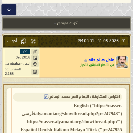
أدوات الموضوع
أدوات
91
03:31 PM
31-05-2026 -
ذكر
Dec 2016
عادل صالح دانه
اليمن - محافظة عمران - مديرية بني صريم - قبة خيار - حاشد
من الأنصار السابقين الأخيار
المشاركات :
2,183
اقتباس المشاركة : الإمام ناصر محمد اليماني
English ("https://nasser-
alyamani.org/showthread.php?p=247948")فارسی
("https://nasser-alyamani.org/showthread.php?
p=247955") Español Deutsh Italiano Melayu Türk