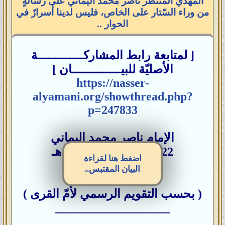
المهديّ المنتظّر ناصر محمد اليماني على رسالةٍ
من وراء السّتار على الخاص، فليس لدينا أسرارٌ في
الحوار ..
[ لمتابعة رابط المشاركـــــــــــــة
الأصليّة للبيــــــــــــــان ]
https://nasser-
alyamani.org/showthread.php?
p=247833
الإمام ناصر محمد اليماني
22 – ربيع الثاني - 1438 هـ
اضغط هنا لقراءة
20 – 01 – 2017 مـ
البيان المقتبس..
08:32 صباحاً
( بحسب التقويم الرسمي لأمّ القرى )
___________________