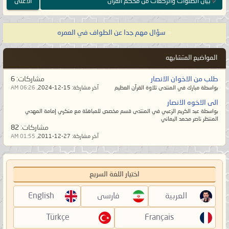
بيان الصلوات والركعات من مُحكم القرآن
الأعلى
«
سؤال مهم جدا عن الطواف في العمره
المواضيع المتشابهه
طلب من الاخوان الانصار
مشاركات:
6
بواسطة مبارك في المنتدى تلاوة القرآن العظيم
آخر مشاركة:
15-12-2024,
06:26 AM
الى الاخوه الانصار
بواسطة عبد الكريم الزعبي في المنتدى قسم مخصص للمباهلة مع منكري إمامة المهدي
المنتظر ناصر محمد اليماني
مشاركات:
82
آخر مشاركة:
27-12-2011,
01:55 AM
اختيار اللغة السريع
العربية
فارسی
English
Türkçe
Français