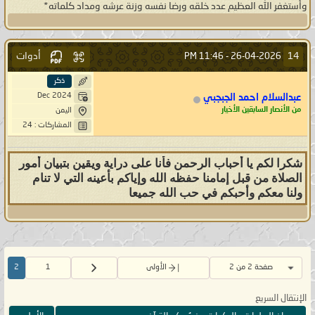
وأستغفر الله العظيم عدد خلقه ورضا نفسه وزنة عرشه ومداد كلماته*
أدوات
14
11:46 PM
26-04-2026 -
ذكر
Dec 2024
عبدالسلام احمد الجبجبي
من الأنصار السابقين الأخيار
اليمن
المشاركات : 24
شكرا لكم يا أحباب الرحمن فأنا على دراية ويقين بتبيان أمور
الصلاة من قبل إمامنا حفظه الله وإياكم بأعينه التي لا تنام
ولنا معكم وأحبكم في حب الله جميعا
صفحة 2 من 2
الأولى
1
2
الإنتقال السريع