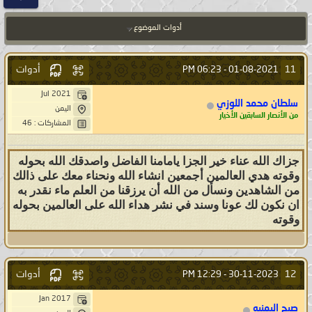
أدوات الموضوع
أدوات
11
06:23 PM
01-08-2021 -
Jul 2021
سلطان محمد اللوزي
اليمن
من الأنصار السابقين الأخيار
المشاركات : 46
جزاك الله عناء خير الجزا يامامنا الفاضل واصدقك الله بحوله
وقوته هدي العالمين أجمعين انشاء الله ونحناء معك على ذالك
من الشاهدين ونسأل من الله أن يرزقنا من العلم ماء نقدر به
ان نكون لك عونا وسند في نشر هداء الله على العالمين بحوله
وقوته
أدوات
12
12:29 PM
30-11-2023 -
Jan 2017
صبح اليمنيه