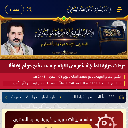
دخول
دَرَجات حَرارةِ المُنَاخ تَستَمِر في الارتِفاع بِسَبَب فَيْح جَهنَّم إضافَةً لِحرارةِ الشَّمس في مُحكَم القُرآن العَظيم ..
بقلم الإمام المهدي ناصر محمد اليماني يوم 08 - محرم - 1445 هـ
موافق 26 - 07 - 2023 م الساعة 07:46 صباحًا بحسب التقويم الرسمي لأمّ القُرى
*** النبأ العظيم وأشراط الساعة الكبرى ***
بيان الصلوات والركعات من مُحكم القرآن
سلسلة بيانات فيروس كورونا وسره المكنون