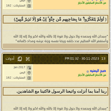
اليمن
من الأنصار السابقين الأخيار
المشاركات : 162
( أَوَلَمْ يَتَفَكَّرُوا ۗ مَا بِصَاحِبِهِم مِّن جِنَّةٍ ۚ إِنْ هُوَ إِلَّا نَذِيرٌ مُّبِينٌ)
*سبحان الله وبحمده ولا حول ولا قوة إلا بالله والله اكبر ولا إله إلا الله
وأستغفر الله العظيم عدد خلقه ورضا نفسه وزنة عرشه ومداد كلماته*
أدوات
13
01:32 PM
30-11-2023 -
Jan 2017
صبح اليمنيه
اليمن
من الأنصار السابقين الأخيار
المشاركات : 162
ربنا أمنا بما أنزلت واتبعنا الرسول فاكتبنا مع الشاهدين.
*سبحان الله وبحمده ولا حول ولا قوة إلا بالله والله اكبر ولا إله إلا الله