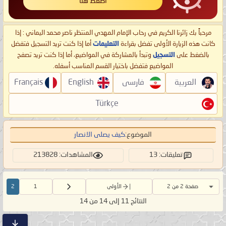
اضغط هنا
مرحباً بك زائرنا الكريم في رحاب الإمام المهدي المنتظر ناصر محمد اليماني : إذا
كانت هذه الزيارة الأولى تفضل بقراءة
التعليمات
أما إذا كنت تريد التسجيل فتفضل
بالضغط على
التسجيل
وتبدأ بالمشاركة في المواضيع، أما إذا كنت تريد تصفح
المواضيع فتفضل باختيار القسم المناسب أسفله.
العربية
فارسی
English
Français
Türkçe
الموضوع:
کیف یصلی الانصار
تعليقات: 13
المشاهدات: 213828
صفحة 2 من 2
الأولى
1
2
النتائج 11 إلى 14 من 14