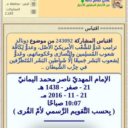
عادل صالح دانه
اليمن - محافظة عمران - مديرية بني صريم - قبة خيار - حاشد
من الأنصار السابقين الأخيار
المشاركات :
2,185
======== اقتباس =========
اقتباس المشاركة
243092
من موضوع
دونالد
ترامب عَدوٌّ للشَّعْب الأمريكيّ الأصْل، وعدوٌّ لِكَافَّة
شعوب المُسلِمين والنَّصارَى وحُكوماتهم، وعَدوٌّ
لِشعوب البَشَر جَميعًا إلَّا شَياطين البَشَر المُتَطَرِّفين
في حِزْب الشَّيطان ..
الإمام المهديّ ناصر محمد اليمانيّ
21 - صفر - 1438 هـ
21 - 11 - 2016 مـ
10:07 صباحًا
( بِحسب التَّقويم الرَّسمي لأمّ القُرى )
ــــــــــــــــــــ