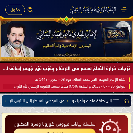
دخول
دَرَجات حَرارةِ المُنَاخ تَستَمِر في الارتِفاع بِسَبَب فَيْح جَهنَّم إضافَةً لِحرارةِ الشَّمس في مُحكَم القُرآن العَظيم ..
بقلم الإمام المهدي ناصر محمد اليماني يوم 08 - محرم - 1445 هـ
موافق 26 - 07 - 2023 م الساعة 07:46 صباحًا بحسب التقويم الرسمي لأمّ القُرى
*** إلى كافة ملوك وأمراء ورؤساء المسلمين في مشارق الأرض ومغاربها ***
من المهدي المنتظر إلى الرئيس اليمني علي عبد الله صالح وكافة قادات العرب والمسلمين
سلسلة بيانات فيروس كورونا وسره المكنون