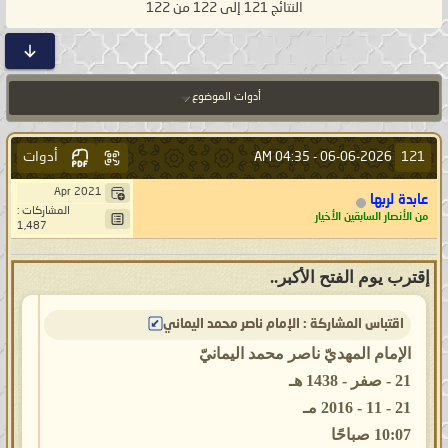
النتائج 121 إلى 122 من 122
أدوات الموضوع
أدوات
121
04:35 AM
06-06-2026 -
Apr 2021
عابدة لربها
المشاركات :
من الأنصار السابقين الأخيار
1,487
إقترب يوم الفتح الأكبر..
اقتباس المشاركة : الإمام ناصر محمد اليماني
الإمام المهديّ ناصر محمد اليمانيّ
21 - صفر - 1438 هـ
21 - 11 - 2016 مـ
10:07 صباحًا