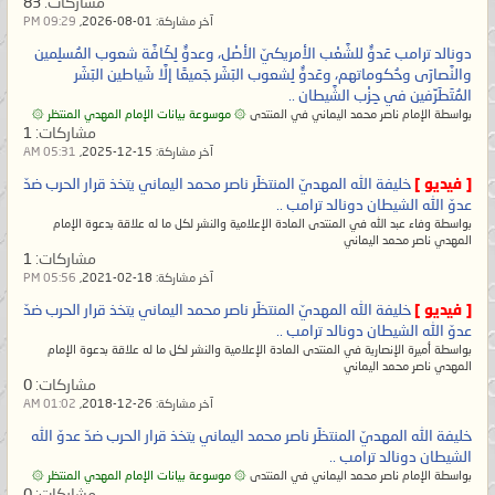
مشاركات:
83
لأنّ كافَّة رُسل الله أجمعين من الجِنِّ
آخر مشاركة:
01-08-2026,
09:29 PM
والإنس وفي كافَّة الأُمَم كان ما جاء في
دونالد ترامب عَدوٌّ للشَّعْب الأمريكيّ الأصْل، وعدوٌّ لِكَافَّة شعوب المُسلِمين
مضمون رسالتهم دعوة العَبيد إلى دين
والنَّصارَى وحُكوماتهم، وعَدوٌّ لِشعوب البَشَر جَميعًا إلَّا شَياطين البَشَر
المُتَطَرِّفين في حِزْب الشَّيطان ..
الله الإسلام لِيُسلموا لربّهم فيعبدوا الله
بواسطة الإمام ناصر محمد اليماني في المنتدى
۞ موسوعة بيانات الإمام المهدي المنتظر ۞
وحده لا شريك له تصديقًا لقول الله
مشاركات:
1
آخر مشاركة:
15-12-2025,
05:31 AM
تعالى:
{يَا مَعْشَرَ الْجِنِّ وَالْإِنسِ أَلَمْ يَأْتِكُمْ
[ فيديو ]
خليفة الله المهديّ المنتظَر ناصر محمد اليماني يتخذ قرار الحرب ضدّ
رُسُلٌ مِّنكُمْ يَقُصُّونَ عَلَيْكُمْ آيَاتِي
عدوّ الله الشيطان دونالد ترامب ..
وَيُنذِرُونَكُمْ لِقَاءَ يَوْمِكُمْ هَٰذَا ۚ قَالُوا شَهِدْنَا
بواسطة وفاء عبد الله في المنتدى المادة الإعلامية والنشر لكل ما له علاقة بدعوة الإمام
المهدي ناصر محمد اليماني
عَلَىٰ أَنفُسِنَا ۖ وَغَرَّتْهُمُ الْحَيَاةُ الدُّنْيَا وَشَهِدُوا
مشاركات:
1
آخر مشاركة:
18-02-2021,
05:56 PM
عَلَىٰ أَنفُسِهِمْ أَنَّهُمْ كَانُوا كَافِرِينَ ‎﴿١٣٠﴾‏}
[ فيديو ]
خليفة الله المهديّ المنتظَر ناصر محمد اليماني يتخذ قرار الحرب ضدّ
صدق الله العظيم [سورة الأنعام].
عدوّ الله الشيطان دونالد ترامب ..
بواسطة أميرة الإنصارية في المنتدى المادة الإعلامية والنشر لكل ما له علاقة بدعوة الإمام
المهدي ناصر محمد اليماني
وكُلّ الكُتُب السماويَّة تُحَرِّمُ على عبيد الله
مشاركات:
0
آخر مشاركة:
26-12-2018,
01:02 AM
الخبائث وتُحِلّ لهم الطيبات في الحياة
خليفة الله المهديّ المنتظَر ناصر محمد اليماني يتخذ قرار الحرب ضدّ عدوّ الله
الدُّنيا ويوم القيامة خالصةً للمُتَّقين منهم،
الشيطان دونالد ترامب ..
ونَصيب الكافرين من ربّهم في الآخرة
بواسطة الإمام ناصر محمد اليماني في المنتدى
۞ موسوعة بيانات الإمام المهدي المنتظر ۞