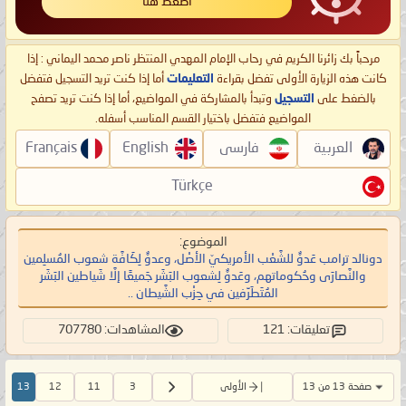
اضغط هنا
مرحباً بك زائرنا الكريم في رحاب الإمام المهدي المنتظر ناصر محمد اليماني : إذا
كانت هذه الزيارة الأولى تفضل بقراءة
التعليمات
أما إذا كنت تريد التسجيل فتفضل
بالضغط على
التسجيل
وتبدأ بالمشاركة في المواضيع، أما إذا كنت تريد تصفح
المواضيع فتفضل باختيار القسم المناسب أسفله.
العربية
فارسی
English
Français
Türkçe
الموضوع:
دونالد ترامب عَدوٌّ للشَّعْب الأمريكيّ الأصْل، وعدوٌّ لِكَافَّة شعوب المُسلِمين
والنَّصارَى وحُكوماتهم، وعَدوٌّ لِشعوب البَشَر جَميعًا إلَّا شَياطين البَشَر
المُتَطَرِّفين في حِزْب الشَّيطان ..
تعليقات: 121
المشاهدات: 707780
صفحة 13 من 13
الأولى
3
11
12
13