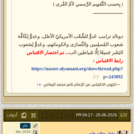
( بِحسب التَّقويم الرَّسمي لأمّ القُرى )
ــــــــــــــــــــ
دونالد ترامب عَدوٌّ للشَّعْب الأمريكيّ الأصْل، وعدوٌّ لِكَافَّة
شعوب المُسلِمين والنَّصارَى وحُكوماتهم، وعَدوٌّ لِشعوب
البَشَر جَميعًا إلَّا شَياطين الب
... تم اختصار الاقتباس
رابط الاقتباس :
https://nasser-alyamani.org/showthread.php?
p=243092
—
انتهى الاقتباس من الإمام ناصر محمد اليماني
أدوات
122
04:17 PM
26-06-2026 -
ذكر
Dec 2016