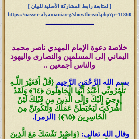
[ لمتابعة رابط المشاركة الأصلية للبيان ]
https://nasser-alyamani.org/showthread.php?p=11860
ــــــــــــــــــــــ
خلاصة دعوة الإمام المهدي ناصر محمد
اليماني إلى المسلمين والنصارى واليهود
والناس أجمعين ..
بسم الله الرَّحْمَنِ الرَّحِيمِ
{قُلْ أَفَغَيْرَ اللَّـهِ
تَأْمُرُونِّي أَعْبُدُ أَيُّهَا الْجَاهِلُونَ ﴿
٦٤
﴾ وَلَقَدْ
أُوحِيَ إِلَيْكَ وَإِلَى الَّذِينَ مِن قَبْلِكَ لَئِنْ
أَشْرَكْتَ لَيَحْبَطَنَّ عَمَلُكَ وَلَتَكُونَنَّ مِنَ
الْخَاسِرِينَ ﴿
٦٥
﴾}
[الزمر].
وقال الله تعالى:
{وَاصْبِرْ نَفْسَكَ مَعَ الَّذِينَ