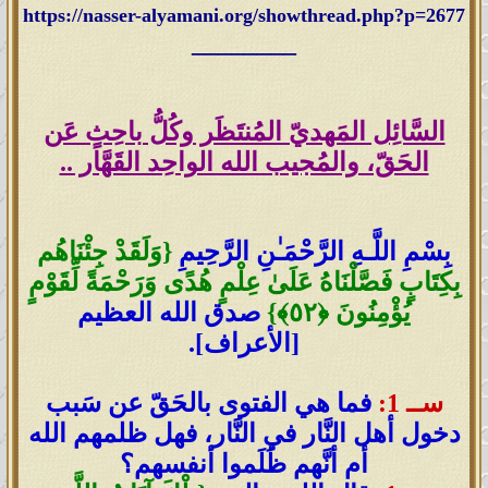
https://nasser-alyamani.org/showthread.php?p=2677
________
السَّائِل المَهديّ المُنتَظَر وكُلُّ باحِثٍ عَن
الحَقّ، والمُجيب الله الواحِد القَهَّار ..
بِسْمِ اللَّـهِ الرَّحْمَـٰنِ الرَّحِيمِ
{وَلَقَدْ جِئْنَاهُم
بِكِتَابٍ فَصَّلْنَاهُ عَلَىٰ عِلْمٍ هُدًى وَرَحْمَةً لِّقَوْمٍ
يُؤْمِنُونَ ﴿٥٢﴾}
صدق الله العظيم
[الأعراف].
ســ 1:
فما هي الفتوى بالحَقّ عن سَبب
دخول أهل النَّار في النَّار، فهل ظلمهم الله
أم أنَّهم ظَلَموا أنفسهم؟