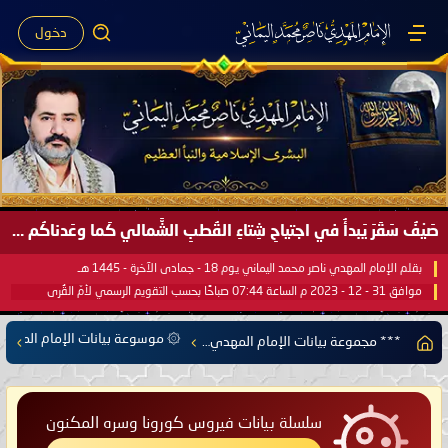
دخول
صَيْفُ سَقَرَ يَبدأُ في اجتياحِ شِتاءِ القُطبِ الشَّمالي كَما وعَدناكُم بالحقِّ لعَامِكم هذا (1445 هـ) ..
بقلم الإمام المهدي ناصر محمد اليماني يوم 18 - جمادى الآخرة - 1445 هـ
موافق 31 - 12 - 2023 م الساعة 07:44 صباحًا بحسب التقويم الرسمي لأمّ القُرى
۞ موسوعة بيانات الإمام المهدي
*** مجموعة بيانات الإمام المهدي ناصر محمد اليماني ***
سلسلة بيانات فيروس كورونا وسره المكنون