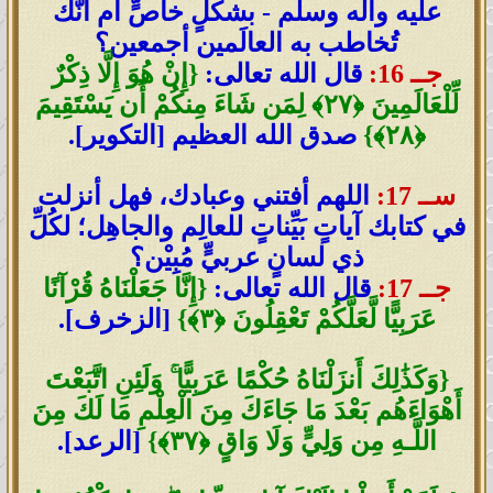
عليه وآله وسلّم - بشكلٍ خاصٍّ أم أنَّك
تُخاطب به العالَمين أجمعين؟
جــ 16:
قال الله تعالى:
{إِنْ هُوَ إِلَّا ذِكْرٌ
لِّلْعَالَمِينَ ﴿٢٧﴾ لِمَن شَاءَ مِنكُمْ أَن يَسْتَقِيمَ
﴿٢٨﴾}
صدق الله العظيم [التكوير].
ســ 17:
اللهم أفتني وعبادك، فهل أنزلت
في كتابك آياتٍ بَيِّناتٍ للعالِم والجاهِل؛ لكُلِّ
ذي لسانٍ عربيٍّ مُبِيْن؟
جــ 17:
قال الله تعالى:
{إِنَّا جَعَلْنَاهُ قُرْآنًا
عَرَبِيًّا لَّعَلَّكُمْ تَعْقِلُونَ ﴿٣﴾}
[الزخرف].
{وَكَذَٰلِكَ أَنزَلْنَاهُ حُكْمًا عَرَبِيًّا ۚ وَلَئِنِ اتَّبَعْتَ
أَهْوَاءَهُم بَعْدَ مَا جَاءَكَ مِنَ الْعِلْمِ مَا لَكَ مِنَ
اللَّـهِ مِن وَلِيٍّ وَلَا وَاقٍ ﴿٣٧﴾}
[الرعد].