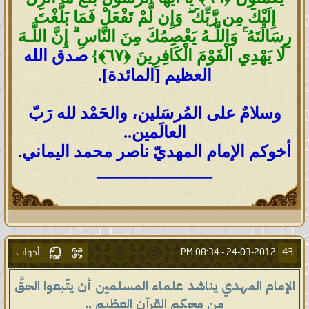
إِلَيْكَ مِن رَّبِّكَ ۖ وَإِن لَّمْ تَفْعَلْ فَمَا بَلَّغْتَ
رِسَالَتَهُ ۚ وَاللَّـهُ يَعْصِمُكَ مِنَ النَّاسِ ۗ إِنَّ اللَّـهَ
لَا يَهْدِي الْقَوْمَ الْكَافِرِينَ ﴿٦٧﴾}
صدق الله
العظيم [المائدة].
وسلامٌ على المُرسَلين، والحَمْد لله رَبّ
العالَمين..
أخوكم الإمام المهديّ ناصر محمد اليماني.
______________
أدوات
43
08:34 PM
24-03-2012 -
الإمام المهدي يناشد علماء المسلمين أن يتّبعوا الحقَّ
من محكم القرآن العظيم ..