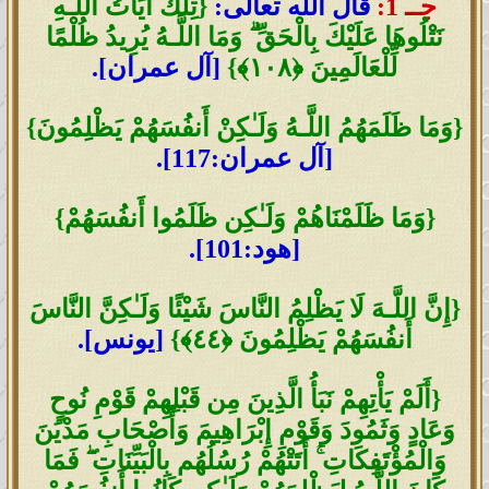
جــ 1:
قال الله تعالى:
{تِلْكَ آيَاتُ اللَّـهِ
نَتْلُوهَا عَلَيْكَ بِالْحَقِّ ۗ وَمَا اللَّـهُ يُرِيدُ ظُلْمًا
لِّلْعَالَمِينَ ﴿١٠٨﴾}
[آل عمران].
{وَمَا ظَلَمَهُمُ اللَّـهُ وَلَـٰكِنْ أَنفُسَهُمْ يَظْلِمُونَ}
[آل عمران:117].
{وَمَا ظَلَمْنَاهُمْ وَلَـٰكِن ظَلَمُوا أَنفُسَهُمْ}
[هود:101].
{إِنَّ اللَّـهَ لَا يَظْلِمُ النَّاسَ شَيْئًا وَلَـٰكِنَّ النَّاسَ
أَنفُسَهُمْ يَظْلِمُونَ ﴿٤٤﴾}
[يونس].
{أَلَمْ يَأْتِهِمْ نَبَأُ الَّذِينَ مِن قَبْلِهِمْ قَوْمِ نُوحٍ
وَعَادٍ وَثَمُودَ وَقَوْمِ إِبْرَاهِيمَ وَأَصْحَابِ مَدْيَنَ
وَالْمُؤْتَفِكَاتِ ۚ أَتَتْهُمْ رُسُلُهُم بِالْبَيِّنَاتِ ۖ فَمَا