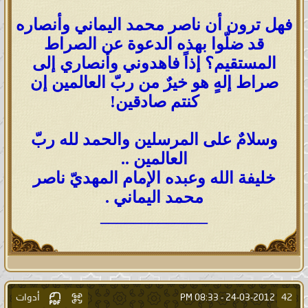
فهل ترون أن ناصر محمد اليماني وأنصاره
قد ضلّوا بهذه الدعوة عن الصراط
المستقيم؟ إذاً فاهدوني وأنصاري إلى
صراط إلهٍ هو خيرٌ من ربّ العالمين إن
كنتم صادقين!
وسلامٌ على المرسلين والحمد لله ربّ
العالمين ..
خليفة الله وعبده الإمام المهديّ ناصر
محمد اليماني .
_____________
أدوات
42
08:33 PM
24-03-2012 -