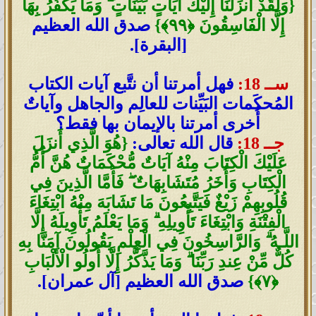
{وَلَقَدْ أَنزَلْنَا إِلَيْكَ آيَاتٍ بَيِّنَاتٍ ۖ وَمَا يَكْفُرُ بِهَا
إِلَّا الْفَاسِقُونَ ﴿٩٩﴾}
صدق الله العظيم
[البقرة].
ســ 18:
فهل أمرتنا أن نتَّبع آيات الكتاب
المُحكَمات البَيِّنات للعالِم والجاهل وآياتٌ
أُخرى أمرتنا بالإيمان بها فقط؟
جــ 18:
قال الله تعالى:
{هُوَ الَّذِي أَنزَلَ
عَلَيْكَ الْكِتَابَ مِنْهُ آيَاتٌ مُّحْكَمَاتٌ هُنَّ أُمُّ
الْكِتَابِ وَأُخَرُ مُتَشَابِهَاتٌ ۖ فَأَمَّا الَّذِينَ فِي
قُلُوبِهِمْ زَيْغٌ فَيَتَّبِعُونَ مَا تَشَابَهَ مِنْهُ ابْتِغَاءَ
الْفِتْنَةِ وَابْتِغَاءَ تَأْوِيلِهِ ۗ وَمَا يَعْلَمُ تَأْوِيلَهُ إِلَّا
اللَّـهُ ۗ وَالرَّاسِخُونَ فِي الْعِلْمِ يَقُولُونَ آمَنَّا بِهِ
كُلٌّ مِّنْ عِندِ رَبِّنَا ۗ وَمَا يَذَّكَّرُ إِلَّا أُولُو الْأَلْبَابِ
﴿٧﴾}
صدق الله العظيم [آل عمران].