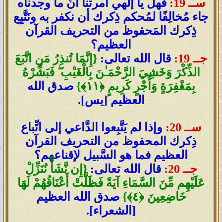
ســ 19:
فهل يا إلهي أمرتنا أنّ ما وجدناه
جاء مُخالِفًا لمُحكم ذِكرك أن نكفر به ونَتَّبِع
ذِكرك المَحفوظ من التحريف القرآن
العظيم؟
جــ 19:
قال الله تعالى:
{إِنَّمَا تُنذِرُ مَنِ اتَّبَعَ
الذِّكْرَ وَخَشِيَ الرَّحْمَـٰنَ بِالْغَيْبِ ۖ فَبَشِّرْهُ
بِمَغْفِرَةٍ وَأَجْرٍ كَرِيمٍ ﴿١١﴾}
صدق الله
العظيم [يس].
ســ 20:
وإذا لم يَتَّبِعوا الدَّاعي إلى اتِّباع
ذِكرك المحفوظ من التحريف القرآن
العظيم فما هو السَّبيل لإقناعهم؟
جــ 20:
قال الله تعالى:
{إِن نَّشَأْ نُنَزِّلْ
عَلَيْهِم مِّنَ السَّمَاءِ آيَةً فَظَلَّتْ أَعْنَاقُهُمْ لَهَا
خَاضِعِينَ ﴿٤﴾}
صدق الله العظيم
[الشعراء].