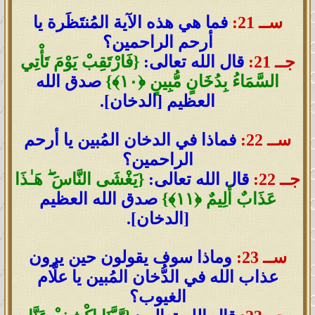
ســ 21:
فما هي هذه الآية المُنتَظَرة يا
أرحم الراحمين؟
جــ 21:
قال الله تعالى:
{فَارْتَقِبْ يَوْمَ تَأْتِي
السَّمَاءُ بِدُخَانٍ مُّبِينٍ ﴿١٠﴾}
صدق الله
العظيم [الدخان].
ســ 22:
فماذا في الدخان المُبين يا أرحم
الراحمين؟
جــ 22:
قال الله تعالى:
{يَغْشَى النَّاسَ ۖ هَـٰذَا
عَذَابٌ أَلِيمٌ ﴿١١﴾}
صدق الله العظيم
[الدخان].
ســ 23:
وماذا سوف يقولون حين يرون
عذاب الله في الدُّخان المُبين يا علَّام
الغيوب؟