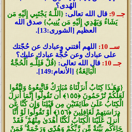
الهُدى؟
جــ 9:
قال الله تعالى:
{اللَّـهُ يَجْتَبِي إِلَيْهِ مَن
يَشَاءُ وَيَهْدِي إِلَيْهِ مَن يُنِيبُ}
صدق الله
العظيم [الشورى:13].
ســ 10:
اللهم أفتني وعبادك عن حُجّتك
على عبادك وعن حُجَّة عبادك عليك؟
جــ 10:
قال الله تعالى:
{قُلْ فَلِلَّـهِ الْحُجَّةُ
الْبَالِغَةُ}
[الأنعام:149].
{وَهَـٰذَا كِتَابٌ أَنزَلْنَاهُ مُبَارَكٌ فَاتَّبِعُوهُ وَاتَّقُوا
لَعَلَّكُمْ تُرْحَمُونَ ﴿١٥٥﴾ أَن تَقُولُوا إِنَّمَا أُنزِلَ
الْكِتَابُ عَلَىٰ طَائِفَتَيْنِ مِن قَبْلِنَا وَإِن كُنَّا عَن
دِرَاسَتِهِمْ لَغَافِلِينَ ﴿١٥٦﴾ أَوْ تَقُولُوا لَوْ أَنَّا
أُنزِلَ عَلَيْنَا الْكِتَابُ لَكُنَّا أَهْدَىٰ مِنْهُمْ ۚ فَقَدْ
جَاءَكُم بَيِّنَةٌ مِّن رَّبِّكُمْ وَهُدًى وَرَحْمَةٌ ۚ فَمَنْ