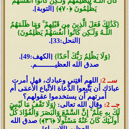
كَانَ اللَّـهُ لِيَظْلِمَهُمْ وَلَـٰكِن كَانُوا أَنفُسَهُمْ
يَظْلِمُونَ ﴿٧٠﴾}
[التوبة].
{كَذَٰلِكَ فَعَلَ الَّذِينَ مِن قَبْلِهِمْ ۚ وَمَا ظَلَمَهُمُ
اللَّـهُ وَلَـٰكِن كَانُوا أَنفُسَهُمْ يَظْلِمُونَ}
[النحل:33].
{وَلَا يَظْلِمُ رَبُّكَ أَحَدًا}
[الكهف:49].
صدق الله العظيـــــــــم.
ســ 2:
اللهم أفتِني وعبادك، فهل أمرت
عبادَك أن يَتَّبِعوا الدُّعاة الاتِّباع الأعمَى أم
أمرتهم أن يستخدموا عقولهم؟
جــ 2:
وقال الله تعالى:
{وَلَا تَقْفُ مَا لَيْسَ
لَكَ بِهِ عِلْمٌ ۚ إِنَّ السَّمْعَ وَالْبَصَرَ وَالْفُؤَادَ كُلُّ
أُولَـٰئِكَ كَانَ عَنْهُ مَسْئُولًا ﴿٣٦﴾}
صدق الله
العظيم [الإسراء].