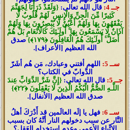
جــ 4:
قال الله تعالى:
{وَلَقَدْ ذَرَأْنَا لِجَهَنَّمَ
كَثِيرًا مِّنَ الْجِنِّ وَالْإِنسِ ۖ لَهُمْ قُلُوبٌ لَّا
يَفْقَهُونَ بِهَا وَلَهُمْ أَعْيُنٌ لَّا يُبْصِرُونَ بِهَا وَلَهُمْ
آذَانٌ لَّا يَسْمَعُونَ بِهَا ۚ أُولَـٰئِكَ كَالْأَنْعَامِ بَلْ هُمْ
أَضَلُّ ۚ أُولَـٰئِكَ هُمُ الْغَافِلُونَ ﴿١٧٩﴾}
صدق
الله العظيم [الأعراف].
ســ 5:
اللهم أفتني وعبادك، مَن هُم أشَرّ
الدَّوابّ في الكتاب؟
جــ 5:
قال الله تعالى:
{إِنَّ شَرَّ الدَّوَابِّ عِندَ
اللَّـهِ الصُّمُّ الْبُكْمُ الَّذِينَ لَا يَعْقِلُونَ ﴿٢٢﴾}
صدق الله العظيم [الأنفال].
ســ 6:
فهل يا إلَه العالَمين قد أَدْرَكَ أهلُ
النَّار عن سبب دخولهم النار أنَّهُ كان بسبب
الاتِّباع الأعمى وعدم استخدام العَقل؟