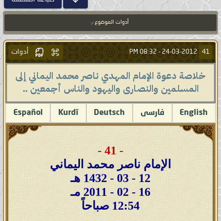
أدوات الموضوع
أدوات
41
08:32 PM
24-03-2012 -
خلاصة دعوة الإمام المهدي ناصر محمد اليماني إلى
المسلمين والنصارى واليهود والناس أجمعين ..
English
فارسى
Deutsch
Kurdî
Español
- 41 -
الإمام ناصر محمد اليماني
12 - 03 - 1432 هـ
16 - 02 - 2011 مـ
12:54 صباحاً