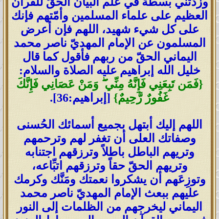
وزدتني بسطةً في علم البيان الحقّ للقرآن
العظيم على علماء المسلمين وأمّتهم فإنك
على كل شيء شهيد، اللهم فإن أعرض
المسلمون عن الإمام المهديّ ناصر محمد
اليماني الحقّ من ربهم فأقول كما قال
خليل الله إبراهيم عليه الصلاة والسلام:
{
فَمَن تَبِعَنِي فَإِنَّهُ مِنِّي
ۖ
وَمَنْ عَصَانِي فَإِنَّكَ
غَفُورٌ رَّحِيمٌ
}
[إبراهيم:36].
اللهم إليك أبتهل بجميع أسمائك الحُسنى
وصفاتك العلى أن تغفر لهم وترحمهم
وتريهم الباطل باطلاً وترزقهم اجتنابه
وتريهم الحقّ حقاً وترزقهم اتبِّاعه،
وتوزِعَهم أن يشكروا نعمتك ومَنَّك وكرمك
عليهم ببعث الإمام المهديّ ناصر محمد
اليماني ليخرجهم من الظلمات إلى النور