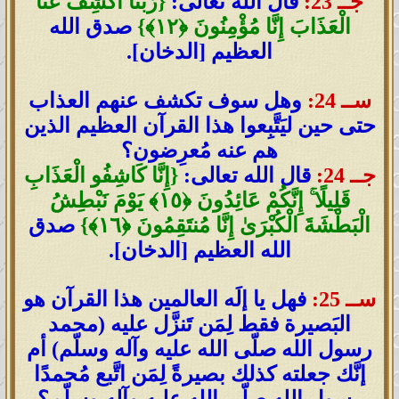
جــ 23:
قال الله تعالى:
{رَّبَّنَا اكْشِفْ عَنَّا
الْعَذَابَ إِنَّا مُؤْمِنُونَ ﴿١٢﴾}
صدق الله
العظيم [الدخان].
ســ 24:
وهل سوف تكشف عنهم العذاب
حتى حين ليَتَّبِعوا هذا القرآن العظيم الذين
هم عنه مُعرِضون؟
جــ 24:
قال الله تعالى:
{إِنَّا كَاشِفُو الْعَذَابِ
قَلِيلًا ۚ إِنَّكُمْ عَائِدُونَ ﴿١٥﴾ يَوْمَ نَبْطِشُ
الْبَطْشَةَ الْكُبْرَىٰ إِنَّا مُنتَقِمُونَ ﴿١٦﴾}
صدق
الله العظيم [الدخان].
ســ 25:
فهل يا إلَه العالمين هذا القرآن هو
البَصيرة فقط لِمَن تَنزَّل عليه (محمد
رسول الله صلّى الله عليه وآله وسلّم) أم
إنَّك جعلته كذلك بصيرةً لِمَن اتَّبع مُحمدًا