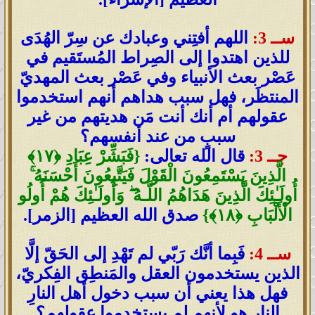
ســ 3:
اللهم أفتِني وعبادك عن سِرّ الهُدَى
للذين اهتدوا إلى الصِراط المُستَقيم في
عَصْر بعث الأنبياء وفي عَصْر بعث المهديّ
المنتظَر، فهل سبب هداهم أنهم استخدموا
عقولهم أم أنك أنت مَن هديتهم من غير
سببٍ من عند أنفسهم؟
جــ 3:
قال الله تعالى:
{فَبَشِّرْ عِبَادِ ﴿١٧﴾
الَّذِينَ يَسْتَمِعُونَ الْقَوْلَ فَيَتَّبِعُونَ أَحْسَنَهُ ۚ
أُولَـٰئِكَ الَّذِينَ هَدَاهُمُ اللَّـهُ ۖ وَأُولَـٰئِكَ هُمْ أُولُو
الْأَلْبَابِ ﴿١٨﴾}
صدق الله العظيم [الزمر].
ســ 4:
فَبِما أنَّك رَبّي لم تَهْدِ إلى الحَقّ إلَّا
الذين يستخدمون العقل والمَنطِق الفِكريّ،
فهل هذا يعني أن سبب دخول أهل النارِ
النار هو لأنهم لم يستخدموا عقولهم؟