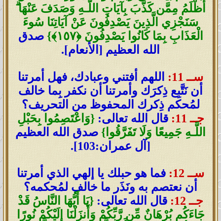
أَظْلَمُ مِمَّن كَذَّبَ بِآيَاتِ اللَّـهِ وَصَدَفَ عَنْهَا ۗ
سَنَجْزِي الَّذِينَ يَصْدِفُونَ عَنْ آيَاتِنَا سُوءَ
الْعَذَابِ بِمَا كَانُوا يَصْدِفُونَ ﴿١٥٧﴾}
صدق
الله العظيم [الأنعام].
ســ 11:
اللهم أفتني وعبادك، فهل أمرتنا
أن نَتَّبِع ذِكرَك وأمرتنا أن نكفر بِما خالف
لمُحكم ذِكرك المحفوظ من التحريف؟
جــ 11:
قال الله تعالى:
{وَاعْتَصِمُوا بِحَبْلِ
اللَّـهِ جَمِيعًا وَلَا تَفَرَّقُوا}
صدق الله العظيم
[آل عمران:103].
ســ 12:
فما هو حبلك يا إلهي الذي أمرتنا
أن نعتصم به ونَذَر ما خالف لمُحكمه؟
جــ 12:
قال الله تعالى:
{يَا أَيُّهَا النَّاسُ قَدْ
جَاءَكُم بُرْهَانٌ مِّن رَّبِّكُمْ وَأَنزَلْنَا إِلَيْكُمْ نُورًا