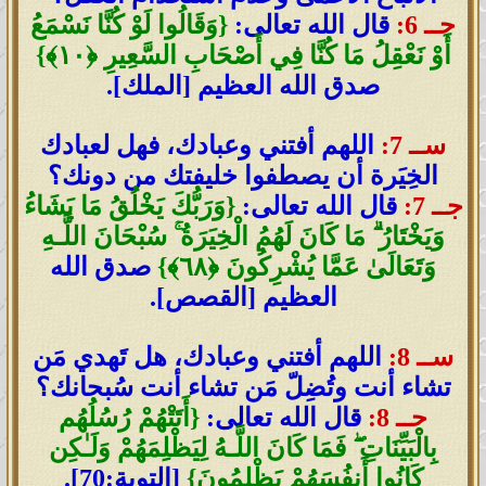
جــ 6:
قال الله تعالى:
{وَقَالُوا لَوْ كُنَّا نَسْمَعُ
أَوْ نَعْقِلُ مَا كُنَّا فِي أَصْحَابِ السَّعِيرِ ﴿١٠﴾}
صدق الله العظيم [الملك].
ســ 7:
اللهم أفتني وعبادك، فهل لعبادك
الخِيَرة أن يصطفوا خليفتك من دونك؟
جــ 7:
قال الله تعالى:
{وَرَبُّكَ يَخْلُقُ مَا يَشَاءُ
وَيَخْتَارُ ۗ مَا كَانَ لَهُمُ الْخِيَرَةُ ۚ سُبْحَانَ اللَّـهِ
وَتَعَالَىٰ عَمَّا يُشْرِكُونَ ﴿٦٨﴾}
صدق الله
العظيم [القصص].
ســ 8:
اللهم أفتني وعبادك، هل تَهدي مَن
تشاء أنت وتُضِلّ مَن تشاء أنت سُبحانك؟
جــ 8:
قال الله تعالى:
{أَتَتْهُمْ رُسُلُهُم
بِالْبَيِّنَاتِ ۖ فَمَا كَانَ اللَّـهُ لِيَظْلِمَهُمْ وَلَـٰكِن
كَانُوا أَنفُسَهُمْ يَظْلِمُونَ}
[التوبة:70].