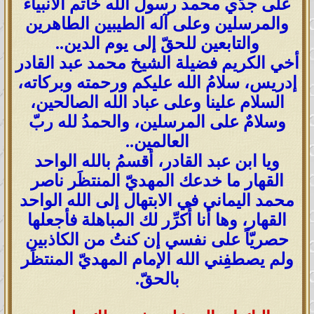
على جدّي محمد رسول الله خاتم الأنبياء
والمرسلين وعلى آله الطيبين الطاهرين
والتابعين للحقّ إلى يوم الدين..
أخي الكريم فضيلة الشيخ محمد عبد القادر
إدريس، سلامُ الله عليكم ورحمته وبركاته،
السلام علينا وعلى عباد الله الصالحين،
وسلامٌ على المرسلين، والحمدُ لله ربّ
العالمين..
ويا ابن عبد القادر، أقسمُ بالله الواحد
القهار ما خدعك المهديّ المنتظَر ناصر
محمد اليماني في الابتهال إلى الله الواحد
القهار، وها أنا أُكرِّر لك المباهلة فأجعلها
حصريّاً على نفسي إن كنتُ من الكاذبين
ولم يصطفِني الله الإمام المهديّ المنتظَر
بالحقّ.