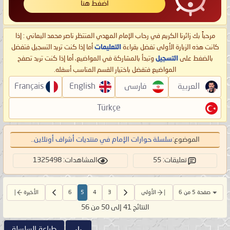
اضغط هنا
مرحباً بك زائرنا الكريم في رحاب الإمام المهدي المنتظر ناصر محمد اليماني : إذا
كانت هذه الزيارة الأولى تفضل بقراءة
التعليمات
أما إذا كنت تريد التسجيل فتفضل
بالضغط على
التسجيل
وتبدأ بالمشاركة في المواضيع، أما إذا كنت تريد تصفح
المواضيع فتفضل باختيار القسم المناسب أسفله.
العربية
فارسی
English
Français
Türkçe
الموضوع:
سلسلة حوارات الإمام في منتديات أشراف أونلاين..
تعليقات: 55
المشاهدات: 1325498
صفحة 5 من 6
الأولى
3
4
5
6
الأخيرة
النتائج 41 إلى 50 من 56
طباعة السلسلة