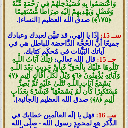
وَاعْتَصَمُوا بِهِ فَسَيُدْخِلُهُمْ فِي رَحْمَةٍ مِّنْهُ
وَفَضْلٍ وَيَهْدِيهِمْ إِلَيْهِ صِرَاطًا مُّسْتَقِيمًا
﴿١٧٥﴾}
صدق الله العظيم [النساء].
ســ 15:
إذًا يا إلهي، قد تبيَّن لعبدك وعبادك
جميعًا أنَّ الحُجَّة الدَّاحضة للباطل هي في
آياتك البَيِّنات في مُحكَم كتابك.
جــ 15:
قال الله تعالى:
{تِلْكَ آيَاتُ اللَّـهِ
نَتْلُوهَا عَلَيْكَ بِالْحَقِّ ۖ فَبِأَيِّ حَدِيثٍ بَعْدَ اللَّـهِ
وَآيَاتِهِ يُؤْمِنُونَ ﴿٦﴾ وَيْلٌ لِّكُلِّ أَفَّاكٍ أَثِيمٍ ﴿٧﴾
يَسْمَعُ آيَاتِ اللَّـهِ تُتْلَىٰ عَلَيْهِ ثُمَّ يُصِرُّ
مُسْتَكْبِرًا كَأَن لَّمْ يَسْمَعْهَا ۖ فَبَشِّرْهُ بِعَذَابٍ
أَلِيمٍ ﴿٨﴾}
صدق الله العظيم [الجاثية].
ســ 16:
فهَل يا إلَه العالَمين خطابك في
الذِّكر هو لمحمدٍ رسول الله - صلّى الله