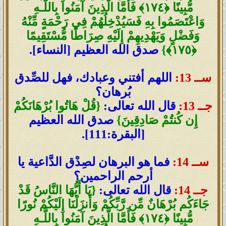
مُّبِينًا ﴿١٧٤﴾ فَأَمَّا الَّذِينَ آمَنُوا بِاللَّـهِ
وَاعْتَصَمُوا بِهِ فَسَيُدْخِلُهُمْ فِي رَحْمَةٍ مِّنْهُ
وَفَضْلٍ وَيَهْدِيهِمْ إِلَيْهِ صِرَاطًا مُّسْتَقِيمًا
﴿١٧٥﴾}
صدق الله العظيم [النساء].
ســ 13:
اللهم أفتني وعبادك، فهل للصِّدق
بُرهان؟
جــ 13:
قال الله تعالى:
{قُلْ هَاتُوا بُرْهَانَكُمْ
إِن كُنتُمْ صَادِقِينَ}
صدق الله العظيم
[البقرة:111].
ســ 14:
فما هو البرهان لصِدْق الدَّاعية يا
أرحم الراحمين؟
جــ 14:
قال الله تعالى:
{يَا أَيُّهَا النَّاسُ قَدْ
جَاءَكُم بُرْهَانٌ مِّن رَّبِّكُمْ وَأَنزَلْنَا إِلَيْكُمْ نُورًا
مُّبِينًا ﴿١٧٤﴾ فَأَمَّا الَّذِينَ آمَنُوا بِاللَّـهِ