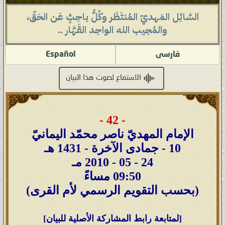
السَّائِل المَهديّ المُنتَظَر وكُلُّ باحِثٍ عَن الحَقّ،
والمُجيب الله الواحِد القَهَّار ..
فارسى
Español
الاستماع لصوت هذا البيان
- 42 -
الإمام المهديّ ناصر محمّد اليمانيّ
10 - جمادى الآخرة - 1431 هـ
24 - 05 - 2010 مـ
09:50 مساءً
(بحسب التقويم الرسمي لأم القرى)
[لمتابعة رابط المشاركة الأصلية للبيان]