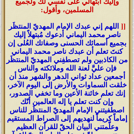
وإليك ابتهالي على نفسي لك ولجميع
المسلمين، وأقول:
[[
اللهم إني عبدك الإمام المهديّ المنتظَر
ناصر محمد اليماني أدعوك مُبتهلاً إليك
بجميع أسمائك الحسنى وصفاتك العُلى إن
كنتَ تعلم أن عبدك ناصر محمد اليماني
من الكاذبين ولم تصطفِني المهديّ المنتظَر
فإن عليَّ لعنة الله وملائكته والناس
أجمعين عداد ثواني الدهر والشهر منذ أن
خلقت السماوات والأرض إلى اليوم الآخر،
إنك تعلم خائنة الأعين وما تخفي الصدور،
وإن كنت تعلم يا إله العالمين أنّك
اصطفيتني الإمام المهديّ المنتظَر للناس
إماماً كريماً لنهديهم إلى الصراط المستقيم
وعلّمتني البيان الحقّ للقرآن العظيم