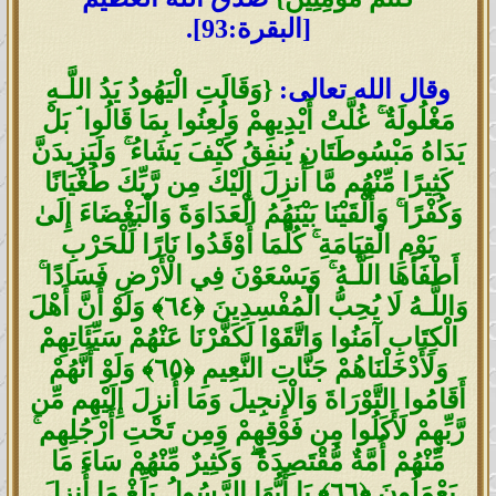
[البقرة:93].
وقال الله تعالى:
{وَقَالَتِ الْيَهُودُ يَدُ اللَّـهِ
مَغْلُولَةٌ ۚ غُلَّتْ أَيْدِيهِمْ وَلُعِنُوا بِمَا قَالُوا ۘ بَلْ
يَدَاهُ مَبْسُوطَتَانِ يُنفِقُ كَيْفَ يَشَاءُ ۚ وَلَيَزِيدَنَّ
كَثِيرًا مِّنْهُم مَّا أُنزِلَ إِلَيْكَ مِن رَّبِّكَ طُغْيَانًا
وَكُفْرًا ۚ وَأَلْقَيْنَا بَيْنَهُمُ الْعَدَاوَةَ وَالْبَغْضَاءَ إِلَىٰ
يَوْمِ الْقِيَامَةِ ۚ كُلَّمَا أَوْقَدُوا نَارًا لِّلْحَرْبِ
أَطْفَأَهَا اللَّـهُ ۚ وَيَسْعَوْنَ فِي الْأَرْضِ فَسَادًا ۚ
وَاللَّـهُ لَا يُحِبُّ الْمُفْسِدِينَ ﴿٦٤﴾ وَلَوْ أَنَّ أَهْلَ
الْكِتَابِ آمَنُوا وَاتَّقَوْا لَكَفَّرْنَا عَنْهُمْ سَيِّئَاتِهِمْ
وَلَأَدْخَلْنَاهُمْ جَنَّاتِ النَّعِيمِ ﴿٦٥﴾ وَلَوْ أَنَّهُمْ
أَقَامُوا التَّوْرَاةَ وَالْإِنجِيلَ وَمَا أُنزِلَ إِلَيْهِم مِّن
رَّبِّهِمْ لَأَكَلُوا مِن فَوْقِهِمْ وَمِن تَحْتِ أَرْجُلِهِم ۚ
مِّنْهُمْ أُمَّةٌ مُّقْتَصِدَةٌ ۖ وَكَثِيرٌ مِّنْهُمْ سَاءَ مَا
يَعْمَلُونَ ﴿٦٦﴾ يَا أَيُّهَا الرَّسُولُ بَلِّغْ مَا أُنزِلَ