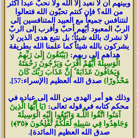
وبينهم أن لا نعبد إلا الله ولا نحبّ عبداً أكثر
من الله؟ فإن كنتم تحبّون الله فتعالوا
لنتنافس جميعاً مع العبيد المتنافسين إلى
الربّ المعبود أيّهم أحبّ وأقرب إلى الربّ
لا نشرك بالله شيئاً؛ بل نتبع هدى الذين لا
يشركون بالله شيئاً كما علمنا الله بطريقة
هداهم إلى ربهم:
{يَبْتَغُونَ إِلَىٰ رَبِّهِمُ
الْوَسِيلَةَ أَيُّهُمْ أَقْرَبُ وَيَرْجُونَ رَحْمَتَهُ
وَيَخَافُونَ عَذَابَهُ ۚ إِنَّ عَذَابَ رَبِّكَ كَانَ
مَحْذُورًا}
صدق الله العظيم [الإسراء:57].
وذلك هو أمر الهدى من الله إلى عباده في
محكم كتابه في قوله تعالى:
{يَا أَيُّهَا الَّذِينَ
آمَنُوا اتَّقُوا اللَّـهَ وَابْتَغُوا إِلَيْهِ الْوَسِيلَةَ
وَجَاهِدُوا فِي سَبِيلِهِ لَعَلَّكُمْ تُفْلِحُونَ
﴿
٣٥
﴾
}
صدق الله العظيم [المائدة].