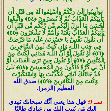
{وَأَنِيبُوا إِلَىٰ رَبِّكُمْ وَأَسْلِمُوا لَهُ مِن قَبْلِ أَن
يَأْتِيَكُمُ الْعَذَابُ ثُمَّ لَا تُنصَرُونَ ﴿٥٤﴾ وَاتَّبِعُوا
أَحْسَنَ مَا أُنزِلَ إِلَيْكُم مِّن رَّبِّكُم مِّن قَبْلِ أَن
يَأْتِيَكُمُ الْعَذَابُ بَغْتَةً وَأَنتُمْ لَا تَشْعُرُونَ ﴿٥٥﴾
أَن تَقُولَ نَفْسٌ يَا حَسْرَتَىٰ عَلَىٰ مَا فَرَّطتُ
فِي جَنبِ اللَّـهِ وَإِن كُنتُ لَمِنَ السَّاخِرِينَ
﴿٥٦﴾ أَوْ تَقُولَ لَوْ أَنَّ اللَّـهَ هَدَانِي لَكُنتُ مِنَ
الْمُتَّقِينَ ﴿٥٧﴾ أَوْ تَقُولَ حِينَ تَرَى الْعَذَابَ لَوْ
أَنَّ لِي كَرَّةً فَأَكُونَ مِنَ الْمُحْسِنِينَ ﴿٥٨﴾ بَلَىٰ
قَدْ جَاءَتْكَ آيَاتِي فَكَذَّبْتَ بِهَا وَاسْتَكْبَرْتَ
وَكُنتَ مِنَ الْكَافِرِينَ ﴿٥٩﴾}
صدق الله
العظيم [الزمر].
ســ 9:
فهل هذا يعني أنَّك سبحانك تَهدي
إليك مَن يُنيب إليك مِن عبادك طالبًا