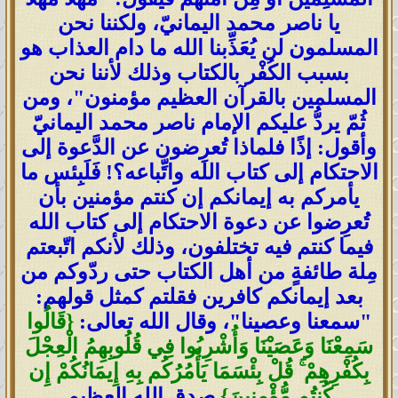
يا ناصر محمد اليمانيّ، ولكننا نحن
المسلمون لن يُعَذِّبنا الله ما دام العذاب هو
بسبب الكُفْر بالكتاب وذلك لأننا نحن
المسلمين بالقرآن العظيم مؤمنون"، ومن
ثُمّ يردُّ عليكم الإمام ناصر محمد اليمانيّ
وأقول: إذًا فلماذا تُعرِضون عن الدَّعوة إلى
الاحتكام إلى كتاب الله واتِّباعه؟! فَلَبِئس ما
يأمركم به إيمانكم إن كنتم مؤمنين بأن
تُعرِضوا عن دعوة الاحتكام إلى كتاب الله
فيما كنتم فيه تختلفون، وذلك لأنكم اتّبعتم
مِلة طائفةٍ من أهل الكتاب حتى ردّوكم من
بعد إيمانكم كافرين فقلتم كمثل قولهم:
"سمعنا وعصينا"، وقال الله تعالى:
{قَالُوا
سَمِعْنَا وَعَصَيْنَا وَأُشْرِبُوا فِي قُلُوبِهِمُ الْعِجْلَ
بِكُفْرِهِمْ ۚ قُلْ بِئْسَمَا يَأْمُرُكُم بِهِ إِيمَانُكُمْ إِن
كُنتُم مُّؤْمِنِينَ}
صدق الله العظيم