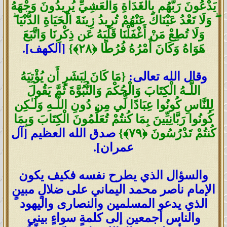
يَدْعُونَ رَبَّهُم بِالْغَدَاةِ وَالْعَشِيِّ يُرِيدُونَ وَجْهَهُ
ۖ وَلَا تَعْدُ عَيْنَاكَ عَنْهُمْ تُرِيدُ زِينَةَ الْحَيَاةِ الدُّنْيَا ۖ
وَلَا تُطِعْ مَنْ أَغْفَلْنَا قَلْبَهُ عَن ذِكْرِنَا وَاتَّبَعَ
هَوَاهُ وَكَانَ أَمْرُهُ فُرُطًا
﴿
٢٨
﴾
}
[الكهف].
وقال الله تعالى:
{مَا كَانَ لِبَشَرٍ أَن يُؤْتِيَهُ
اللَّـهُ الْكِتَابَ وَالْحُكْمَ وَالنُّبُوَّةَ ثُمَّ يَقُولَ
لِلنَّاسِ كُونُوا عِبَادًا لِّي مِن دُونِ اللَّـهِ وَلَـٰكِن
كُونُوا رَبَّانِيِّينَ بِمَا كُنتُمْ تُعَلِّمُونَ الْكِتَابَ وَبِمَا
كُنتُمْ تَدْرُسُونَ
﴿
٧٩
﴾
}
صدق الله العظيم [آل
عمران].
والسؤال الذي يطرح نفسه فكيف يكون
الإمام ناصر محمد اليماني على ضلالٍ مبينٍ
الذي يدعو المسلمين والنصارى واليهود
والناس أجمعين إلى كلمةٍ سواءٍ بيني