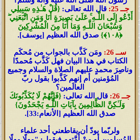
رسول الله صلّى الله عليه وآله وسلّم؟
جــ 25:
قال الله تعالى:
{قُلْ هَـٰذِهِ سَبِيلِي
أَدْعُو إِلَى اللَّـهِ ۚ عَلَىٰ بَصِيرَةٍ أَنَا وَمَنِ اتَّبَعَنِي ۖ
وَسُبْحَانَ اللَّـهِ وَمَا أَنَا مِنَ الْمُشْرِكِينَ
﴿١٠٨﴾}
صدق الله العظيم [يوسف].
ســ 26:
ومَن كَذَّب بالجواب من مُحكَم
الكتاب في هذا البيان فهل كَذَّب مُحمدًا
وناصِرَ محمدٍ عليهم الصلاة والسلام وجميع
المُؤمنين أم إنهم كَذَّبوا بقول ربّ
العالَمين؟
جــ 26:
قال الله تعالى:
{فَإِنَّهُمْ لَا يُكَذِّبُونَكَ
وَلَـٰكِنَّ الظَّالِمِينَ بِآيَاتِ اللَّـهِ يَجْحَدُونَ}
صدق الله العظيم [الأنعام:33].
ولربّما يودّ أن يقاطعني أحد علماء
المُسلِمين أو مِنْ أُمَّتهم فيقول: "مهلًا مهلًا