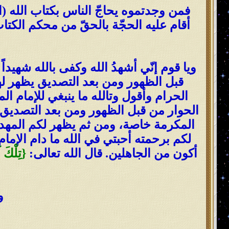
فمن وجدتموه يحاجّ الناس بكتاب الله (الق
أقام عليه الحجّة بالحقّ من محكم الكتاب، 
ويا قوم إنّي أشهدُ الله وكفى بالله شهيدا
قبل الظهور ومن بعد التصديق يظهر له
الحرام وأقول وتالله ما ينبغي للإمام ا
الحوار من قبل الظهور ومن بعد التصديق م
المكرمة خاصة، ومن ثم يظهر لكم المهديّ ا
لكم برحمته أحبتي في الله ما دام الإمام
أكون من الجاهلين. قال الله تعالى:
{
تِلْكَ آ
و