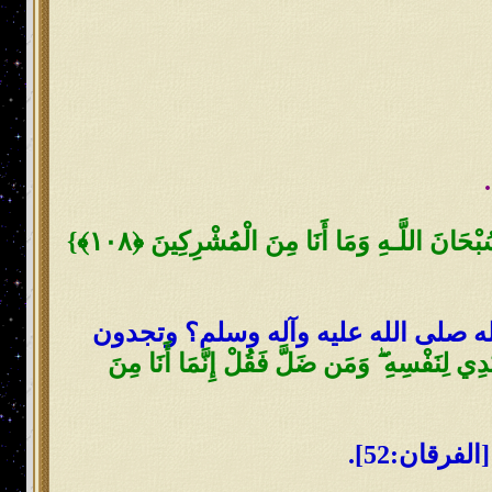
ْحَانَ اللَّـهِ وَمَا أَنَا مِنَ الْمُشْرِكِينَ
﴿
١٠٨
﴾
}
له صلى الله عليه وآله وسلم؟ وتجدون
تَدِي لِنَفْسِهِ
ۖ
وَمَن ضَلَّ فَقُلْ إِنَّمَا أَنَا مِنَ
فرقان:52].