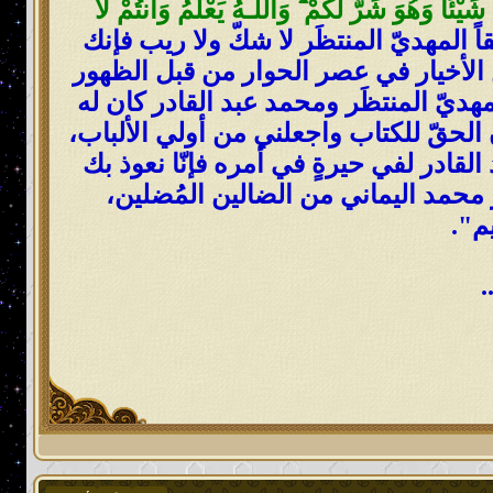
يْئًا وَهُوَ شَرٌّ لَّكُمْ
ۗ
وَاللَّـهُ يَعْلَمُ وَأَنتُمْ لَا
يماني هو حقاً المهديّ المنتظَر لا شكّ ولا ريب فإنك
ين الأخيار في عصر الحوار من قبل الظهور
مهديّ المنتظَر ومحمد عبد القادر كان له
لحقّ للكتاب واجعلني من أولي الألباب،
لقادر لفي حيرةٍ في أمره فإنّا نعوذ بك
 محمد اليماني من الضالين المُضلين،
يم".
.