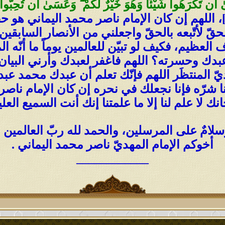
أَن تَكْرَهُوا شَيْئًا وَهُوَ خَيْرٌ لَّكُمْ
ۖ
وَعَسَىٰ أَن تُحِبُّوا شَ
دق الله العظيم [البقرة:216]، اللهم إن كان الإمام ناصر محمد ال
الحقّ لأتّبعه بالحقّ واجعلني من الأنصار السابق
العظيم، فكيف لو تبيّن للعالمين يوماً ما أنّه ال
 وحسرته؟ اللهم فاغفر لعبدك وأرني البيان ا
المنتظَر اللهم فإنّك تعلم أن عبدك محمد عبد ا
 شرّه فإنا نجعلك في نحره إن كان الإمام ناصر
ك لا علم لنا إلا ما علمتنا إنك أنت السميع العل
لامٌ على المرسلين، والحمد لله ربّ العالمين .
أخوكم الإمام المهديّ ناصر محمد اليماني .
____________