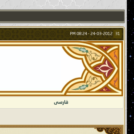
08:24 PM
24-03-2012 -
31
فارسى