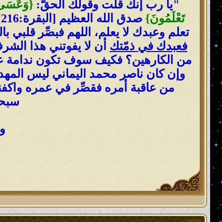
"يا رب إنك قلت وقولك الحقّ:
{
وَعَسَىٰ 
تَعْلَمُونَ
}
ص
تعلم وعبدك لا يعلم، اللهم فبصِّر قلبي ب
فعبدك في ذمّتك
أن لا يفوتني هذا الشرف 
من الكارهين؟ فكيف سوف تكون ندامة عبدك
وإن كان ناصر محمد اليماني ليس المهديّ 
من عاقبة أمره فقصِّر في عمره واكفنا
سبحان
وس