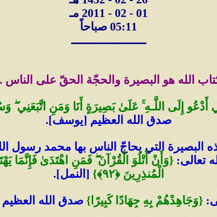
01 - 02 - 2011 مـ
05:11 صباحاً
ــــــــــــــــــــــ
تاب الله هو البصيرة والحجّة الحقّ على الناس ..
 أَدْعُو إِلَى اللَّـهِ
ۚ
عَلَىٰ بَصِيرَةٍ أَنَا وَمَنِ اتَّبَعَنِي
ۖ
وَسُب
صدق الله العظيم [يوسف].
البصيرة التي يحاجّ الناس بها محمد رسول ال
ه تعالى:
{
وَأَنْ أَتْلُوَ الْقُرْآنَ
ۖ
فَمَنِ اهْتَدَىٰ فَإِنَّمَا يَهْ
الْمُنذِرِينَ
﴿
٩٢
﴾
}
[النمل].
ى:
{وَجَاهِدْهُمْ بِهِ جِهَادًا كَبِيرًا}
صدق الله العظيم [ال