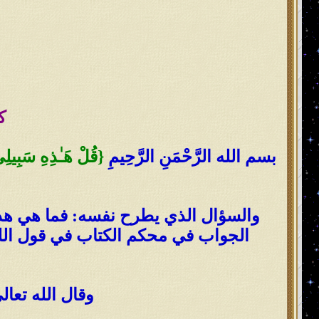
ك
بسم الله الرَّحْمَنِ الرَّحِيمِ
{
قُلْ هَـٰذِهِ سَبِيلِي
والسؤال الذي يطرح نفسه: فما هي هذه 
الجواب في محكم الكتاب في قول الل
وقال الله تعال