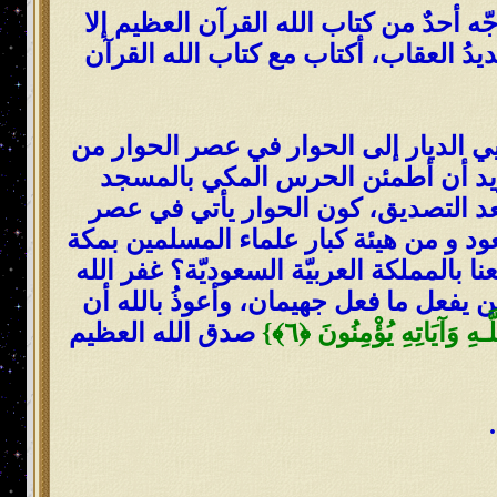
ّه أحدٌ من كتاب الله القرآن العظيم إلا
شديدُ العقاب، أكتاب مع كتاب الله القرآن
فتيي الديار إلى الحوار في عصر الحوار من
أريد أن أطمئن الحرس المكي بالمسجد
 بعد التصديق، كون الحوار يأتي في عصر
ود و من هيئة كبار علماء المسلمين بمكة
 بالمملكة العربيّة السعوديّة؟ غفر الله
ن يفعل ما فعل جهيمان، وأعوذُ بالله أن
َـهِ وَآيَاتِهِ يُؤْمِنُونَ
﴿
٦
﴾
}
صدق الله العظيم