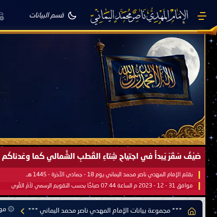
قسم البيانات
صَيْفُ سَقَرَ يَبدأُ في اجتياحِ شِتاءِ القُطبِ الشَّمالي كَما وعَدناكُم بالحقِّ 
بقلم الإمام المهدي ناصر محمد اليماني يوم 18 - جمادى الآخرة - 1445 هـ
موافق 31 - 12 - 2023 م الساعة 07:44 صباحًا بحسب التقويم الرسمي لأمّ القُرى
۞ موس
*** مجموعة بيانات الإمام المهدي ناصر محمد اليماني ***