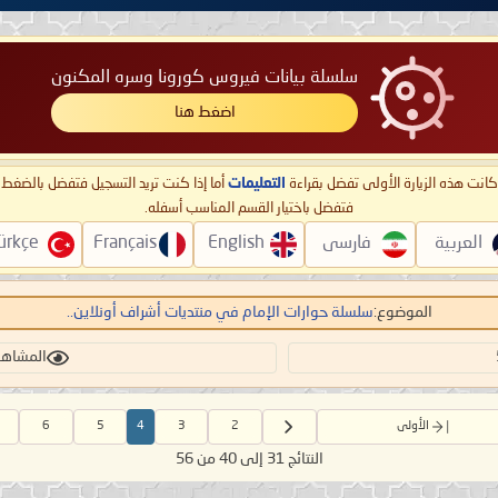
سلسلة بيانات فيروس كورونا وسره المكنون
اضغط هنا
ا كانت هذه الزيارة الأولى تفضل بقراءة
التعليمات
أما إذا كنت تريد التسجيل فتفضل بالضغ
فتفضل باختيار القسم المناسب أسفله.
العربية
فارسی
English
Français
ürkçe
الموضوع:
سلسلة حوارات الإمام في منتديات أشراف أونلاين..
المشاهدات: 
الأولى
2
3
4
5
6
النتائج 31 إلى 40 من 56