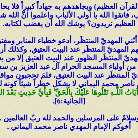
رآن العظيم) ويجاهدهم به جهاداً كبيراً فلا يحاج
فاتقوا الله يا أولي الألباب واعلموا أنَّ الله 
العظيم تريدون؟ يوشك الله أن يغضب لكتابه.
ً أنّني المهديّ المنتظَر، أدعو خطباء المنابر وم
م المهديّ المنتظَر عند البيت العتيق، وكذلك 
لمهديّ المنتظَر الظهور عند البيت العتيق إلا من
ن أولياء المسجد الحرام آل عبد العزيز بن سع
لمنتظَر عند البيت العتيق، فلمَ تحجبون مواقعنا
 ناصر محمد اليماني لا يشكل خطراً شيئاً كونه ل
يَاتُ اللَّـهِ نَتْلُوهَا عَلَيْكَ بِالْحَقِّ
ۖ
فَبِأَيِّ حَدِيثٍ بَعْدَ اللّ
[الجاثية:6].
سلامٌ على المرسلين والحمد لله ربّ العالمين ..
أخوكم الإمام المهدي ناصر محمد اليماني .
____________________