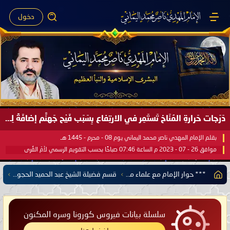
دخول
صَيْفُ سَقَرَ يَبدأُ في اجتياحِ شِتاءِ القُطبِ الشَّمالي كَما وعَدناكُم بالحقِّ لعَامِكم هذا (1445 هـ) ..
بقلم الإمام المهدي ناصر محمد اليماني يوم 18 - جمادى الآخرة - 1445 هـ
موافق 31 - 12 - 2023 م الساعة 07:44 صباحًا بحسب التقويم الرسمي لأمّ القُرى
*** حوار الإمام مع علماء مختلف الديانات والتيارات الدينية ***
قسم فضيلة الشيخ عبد الحميد الحجوري لحوار المهدي المنتظر ناصر محمد اليماني
سلسلة بيانات فيروس كورونا وسره المكنون