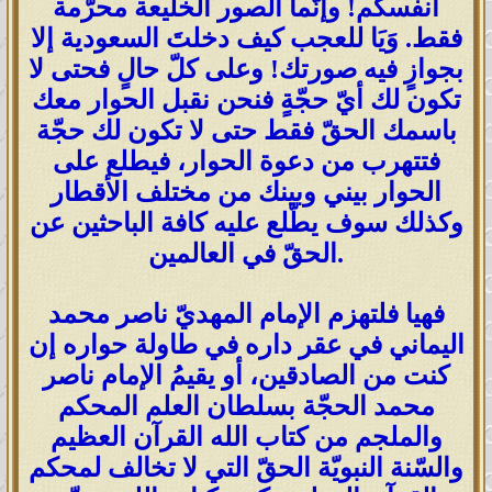
أنفسكم! وإنّما الصور الخليعة محرّمة
فقط. وَيَا للعجب كيف دخلتَ السعودية إلا
بجوازٍ فيه صورتك! وعلى كلّ حالٍ فحتى لا
تكون لك أيّ حجّةٍ فنحن نقبل الحوار معك
باسمك الحقّ فقط حتى لا تكون لك حجّة
فتتهرب من دعوة الحوار، فيطلع على
الحوار بيني وبينك من مختلف الأقطار
وكذلك سوف يطّلع عليه كافة الباحثين عن
الحقّ في العالمين.
فهيا فلتهزم الإمام المهديّ ناصر محمد
اليماني في عقر داره في طاولة حواره إن
كنت من الصادقين، أو يقيمُ الإمام ناصر
محمد الحجّة بسلطان العلم المحكم
والملجم من كتاب الله القرآن العظيم
والسّنة النبويّة الحقّ التي لا تخالف لمحكم