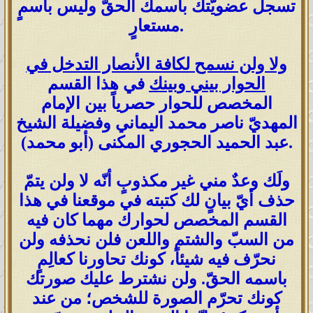
تسجل عضويّتك باسمك الحقّ وليس باسمٍ
مستعارٍ.
ولا ولن نسمح لكافة الأنصار التدخل في
الحوار بيني وبينك
في هذا القسم
المخصص للحوار حصرياً بين الإمام
المهديّ ناصر محمد اليماني وفضيلة الشيخ
عبد الحميد الحجوري المكنى (أبو محمد).
ولَك وعدٌ مني غير مكذوبٍ أنّه لا ولن يتمّ
حذف أيّ بيانٍ لك كتبته في موقعنا في هذا
القسم المخصص لحوارك مهما كان فيه
من السبّ والشتم واللعن فلن نحذفه ولن
نحرّف فيه شيئاً، كونك تحاورنا كعالِمٍ
باسمه الحقّ. ولن نشترط عليك صورتك
كونك تحرّم الصورة للشخص؛ من عند