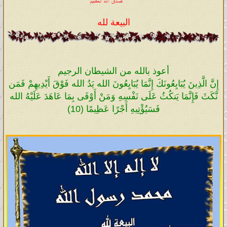
البيعة لله
أعوذ بالله من الشيطان الرجيم
إِنَّ الَّذِينَ يُبَايِعُونَكَ إِنَّمَا يُبَايِعُونَ الله يَدُ الله فَوْقَ أَيْدِيهِمْ فَمَن
نَّكَثَ فَإِنَّمَا يَنكُثُ عَلَى نَفْسِهِ وَمَنْ أَوْفَى بِمَا عَاهَدَ عَلَيْهُ الله
فَسَيُؤْتِيهِ أَجْرًا عَظِيمًا (10)