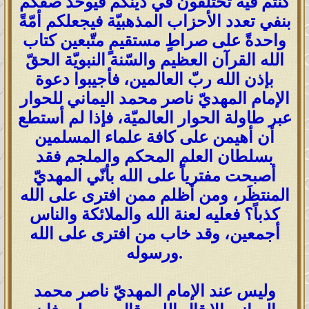
كُنتُم فيه تختلفون في دينكم فيوحّد صفّكم
بنفي تعدد الأحزاب المذهبيّة فيجعلكم أمّةً
واحدةً على صراطٍ مستقيمٍ متّبعين كتاب
الله القرآن العظيم والسّنة النبويّة الحقّ
بإذن الله ربّ العالمين، فأجيبوا دعوة
الإمام المهديّ ناصر محمد اليماني للحوار
عبر طاولة الحوار العالميّة، فإذا لم أستطع
أن أهيمن على كافة علماء المسلمين
بسلطان العلم المحكم والملجم فقد
أصبحت مفترياً على الله بأنّي المهديّ
المنتظَر، ومن أظلم ممن افترى على الله
كذباً؟ فعليه لعنة الله والملائكة والناس
أجمعين، وقد خاب من افترى على الله
ورسوله.
وليس عند الإمام المهديّ ناصر محمد