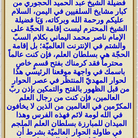
فضيلة الشيخ عبد الحميد الحجوري من
كبار مشايخ السلفيين في اليمن، السلام
عليكم ورحمة الله وبركاته، وَيَا فضيلة
الشيخ المحترم ليست إقامة الحجّة على
الإمام ناصر محمد اليماني بكلام السبّ
والشتم في الإنترنت العالميّة؛ بل إقامة
الحجّة هي بسلطان العلم، فإن كنت عالماً
محترماً فقد كرمناك بفتح قسمٍ خاصٍ
باسمك في واجهة موقعنا الرئيسي هذا
لحوار المهديّ المنتظَر في عصر الحوار
من قبل الظهور بالفتح والتمكين بإذن ربّ
العالمين، فإن كنت من رجال العلم
المكرّمين في العالمين من الذين لا يخافون
في الله لومة لائم فهذه الفرس وهذا
الميدان للمبارزة بسلطان العلم الملجم
في طاولة الحوار العالميّة بشرط أن