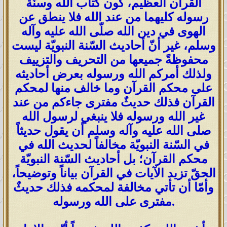
القرآن العظيم، كون كتاب الله وسنّة
رسوله كليهما من عند الله فلا ينطق عن
الهوى في دين الله صلّى الله عليه وآله
وسلم، غير أنّ أحاديث السّنة النبويّة ليست
محفوظةً جميعها من التحريف والتزييف
ولذلك أمركم الله ورسوله بعرض أحاديثه
على محكم القرآن وما خالف منها لمحكم
القرآن فذلك حديثٌ مفترى جاءكم من عند
غير الله ورسوله فلا ينبغي لرسول الله
صلى الله عليه وآله وسلم أن يقول حديثاً
في السّنة النبويّة مخالفاً لحديث الله في
محكم القرآن؛ بل أحاديث السّنة النبويّة
الحقّ تزيد الآيات في القرآن بياناً وتوضيحاً،
وأمّا أن تأتي مخالفة لمحكمه فذلك حديثٌ
مفترى على الله ورسوله.