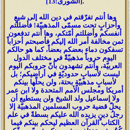
[الشورى:13].
وها أنتم تفرّقتم في دين الله إلى شيعٍ
وأحزابٍ تحت مسمّى المذهبيّة! فأضللتم
أنفسكم وأضللتم أمّتكم، وها أنتم تدفعون
ثمن مخالفة أمر الله إليكم فأصبحتم أحزاباً
تسفكون دماء بعضكم بعضاً، كما هو حالكم
اليوم حروباً مذهبيّةً في مختلف الدول
العربيّة، وأنتم تشهدون بأنّ حروبكم اليوم
ليست لأسبابٍ حدوديّةٍ في أراضيكم؛ بل
لأسبابٍ مذهبيّةٍ بحتة، ولن يحلّها بينكم
أمريكا ومجلس الأمم المتحدة ولا ابن عمر
ولا إسماعيل ولد الشيخ ولن يستطيع أن
يحلّ قضية حروب المسلمين المذهبيّة إلا
رجلُ دينٍ يزيده الله عليكم بسطةً في علم
الكتاب القرآن العظيم ليحكم بينكم فيما