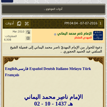
أدوات الموضوع
أدوات
1
04:04 PM
07-07-2016 -
Mar 2010
الإمام ناصر محمد اليماني
المشاركات :
المهدي المنتظر
6,308
دعوة للحوار من الإمام المهديّ ناصر محمد اليماني إلى فضيلة الشيخ
السلفي عبد الحميد الحجوري ..
Español Deutsh Italiano Melayu Türk
فارسى
English
Français
الإمام ناصِر محمد اليماني
02 - 10 - 1437 هـ