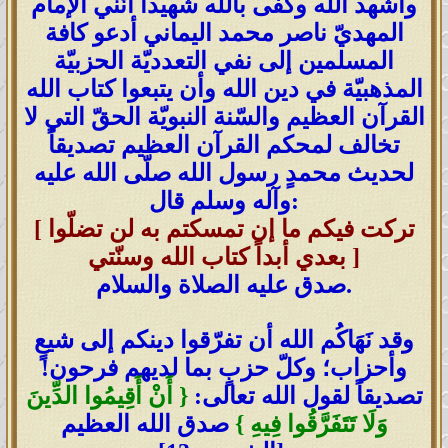
وأشهد الله وكفى بالله شهيداً أنّني الإمام
المهديّ ناصر محمد اليماني أدعو كافة
المسلمين إلى نفي التعدديّة الحزبيّة
المذهبيّة في دين الله وأن يتبعوا كتاب الله
القرآن العظيم والسّنة النبويّة الحقّ التي لا
تخالف لمحكم القرآن العظيم تصديقاً
لحديث محمدٍ رسول الله صلّى الله عليه
وآله وسلم قال:
[ تركت فيكم ما إن تمسكتم به لن تضلّوا
بعدي أبداً كتاب الله وسنّتي ]
صدق عليه الصلاة والسلام.
وقد نَهَاكُم الله أن تفرّقوا دينكم إلى شيعٍ
وأحزاب؛ وكلّ حزبٍ بما لديهم فرحون!
تصديقاً لقول الله تعالى:
{ أَنْ أَقِيمُوا الدِّينَ
وَلَا تَتَفَرَّقُوا فِيهِ }
صدق الله العظيم