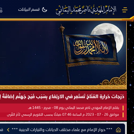
قسم البيانات
صَيْفُ سَقَرَ يَبدأُ في اجتياحِ شِتاءِ القُطبِ الشَّمالي كَما وعَدناكُم بالحقِّ 
بقلم الإمام المهدي ناصر محمد اليماني يوم 18 - جمادى الآخرة - 1445 هـ
موافق 31 - 12 - 2023 م الساعة 07:44 صباحًا بحسب التقويم الرسمي لأمّ القُرى
*** حوار الإمام مع علماء مختلف الديانات والتيارات الدينية ***
قس