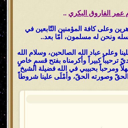
م عمر الفاروق البكري
..
هرين وعلى كافة المؤمنين التّابعين في
سله ونحن له مسلمون، أمّا بعد..
نا وعلى عباد الله الصالحين، وسلام الله
ترحيباً كبيراً وأكرمناه بفتح قسمٍ خاصٍ
اً ومرحباً بحبيبي في الله فضيلة الشيخ
 الحقّ وصورته الحقّ، وأمْلَى علينا شروطاً