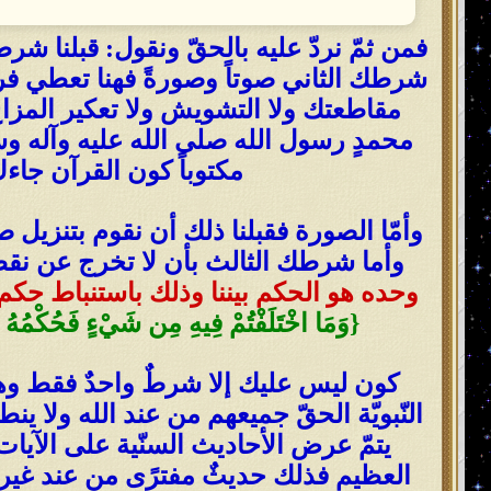
فمن ثمّ نردّ عليه بالحقّ ونقول: قبلنا شر
شرطك الثاني صوتاً وصورةً فهنا تعطي فرص
مقاطعتك ولا التشويش ولا تعكير المزاج، 
محمدٍ رسول الله صلى الله عليه وآله وسل
مكتوباً كون القرآن جاء
وأمّا الصورة فقبلنا ذلك أن نقوم بتنزيل 
وأما شرطك الثالث بأن لا تخرج عن نقطة 
وحده هو الحكم بيننا وذلك باستنباط حكم 
{وَمَا اخْتَلَفْتُمْ فِيهِ مِن شَيْءٍ فَحُكْمُهُ إِلَى ال
كون ليس عليك إلا شرطٌ واحدٌ فقط وهو أن
النّبويّة الحقّ جميعهم من عند الله ولا 
يتمّ عرض الأحاديث السنّية على الآيات
العظيم فذلك حديثٌ مفترًى من عند غير 