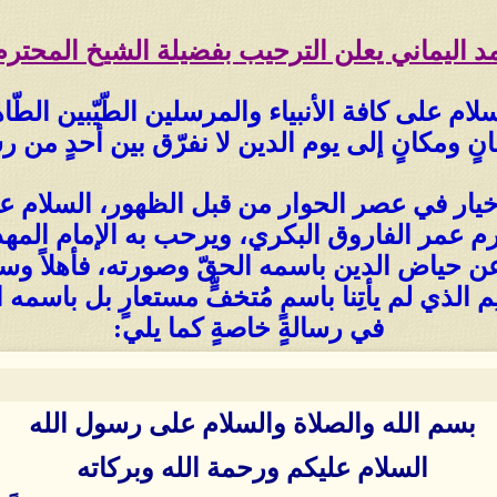
مد اليماني يعلن الترحيب بفضيلة الشيخ المحتر
ام على كافة الأنبياء والمرسلين الطّيّبين الطّا
نٍ ومكانٍ إلى يوم الدين لا نفرّق بين أحدٍ من ر
يار في عصر الحوار من قبل الظهور، السلام علي
عمر الفاروق البكري، ويرحب به الإمام المهديّ 
 حياض الدين باسمه الحقّ وصورته، فأهلاً وسهل
م الذي لم يأتِنا باسمٍ مُتخفٍّ مستعارٍ بل باسمه
في رسالةٍ خاصةٍ كما يلي:
بسم الله والصلاة والسلام على رسول الله
السلام عليكم ورحمة الله وبركاته