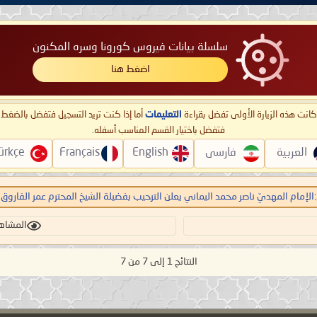
سلسلة بيانات فيروس كورونا وسره المكنون
اضغط هنا
ا كانت هذه الزيارة الأولى تفضل بقراءة
التعليمات
أما إذا كنت تريد التسجيل فتفضل بالضغ
فتفضل باختيار القسم المناسب أسفله.
العربية
فارسی
English
Français
ürkçe
الإمام المهديّ ناصر محمد اليماني يعلن الترحيب بفضيلة الشيخ المحترم عمر الفاروق ا
المشاهدات:
النتائج 1 إلى 7 من 7