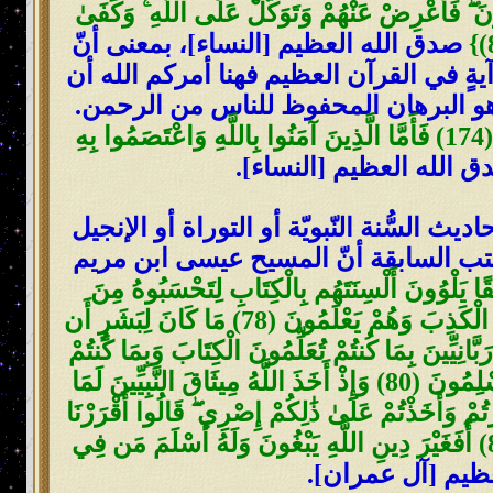
ونَ ۖ فَأَعْرِضْ عَنْهُمْ وَتَوَكَّلْ عَلَى اللَّهِ ۚ وَكَفَىٰ
صدق الله العظيم [النساء]، بمعنى أنّ
يةٍ في القرآن العظيم فهنا أمركم الله أن
 هو البرهان المحفوظ للناس من الرحمن.
{يَا أَيُّهَا النَّاسُ قَدْ جَاءَكُم بُرْهَانٌ مِّن رَّبِّكُمْ وَأَنزَلْنَا إِلَيْكُمْ نُورًا مُّبِينًا (174) فَأَمَّا الَّذِينَ آمَنُوا بِاللَّهِ وَاعْتَصَمُوا بِهِ
 الله العظيم [النساء].
السُّنة النّبويّة أو التوراة أو الإنجيل
لكتب السابقة أنّ المسيح عيسى ابن مريم
يقًا يَلْوُونَ أَلْسِنَتَهُم بِالْكِتَابِ لِتَحْسَبُوهُ مِنَ
الْكِتَابِ وَمَا هُوَ مِنَ الْكِتَابِ وَيَقُولُونَ هُوَ مِنْ عِندِ اللَّهِ وَمَا هُوَ مِنْ عِندِ اللَّهِ وَيَقُولُونَ عَلَى اللَّهِ الْكَذِبَ وَهُمْ يَعْلَمُونَ (78) مَا كَانَ لِبَشَرٍ أَن
َّانِيِّينَ بِمَا كُنتُمْ تُعَلِّمُونَ الْكِتَابَ وَبِمَا كُنتُمْ
تَدْرُسُونَ (79) وَلَا يَأْمُرَكُمْ أَن تَتَّخِذُوا الْمَلَائِكَةَ وَالنَّبِيِّينَ أَرْبَابًا ۗ أَيَأْمُرُكُم بِالْكُفْرِ بَعْدَ إِذْ أَنتُم مُّسْلِمُونَ (80) وَإِذْ أَخَذَ اللَّهُ مِيثَاقَ النَّبِيِّينَ لَمَا
تُمْ وَأَخَذْتُمْ عَلَىٰ ذَٰلِكُمْ إِصْرِي ۖ قَالُوا أَقْرَرْنَا
ۚ قَالَ فَاشْهَدُوا وَأَنَا مَعَكُم مِّنَ الشَّاهِدِينَ (81) فَمَن تَوَلَّىٰ بَعْدَ ذَٰلِكَ فَأُولَٰئِكَ هُمُ الْفَاسِقُونَ (82) أَفَغَيْرَ دِينِ اللَّهِ يَبْغُونَ وَلَهُ أَسْلَمَ مَن فِي
ظيم [آل عمران].