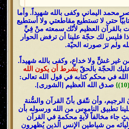
صر محمد اليماني وكفى بالله شهيداً. وأما
يّاً حتى لا تستطيع مقاطعتي ولا أستطيع
 بالقرآن العظيم لأنّك سمعته منْ فِيِّ
إذا فليس لك حجّة علينا أن ترفض الحوار
ولم ترَ صورته الحيّة.
غير غشٍّ ولا خداعٍ، وكفى بالله شهيداً.
ليك الحجّة بالحقّ
بشرط أن يكون الله
ر الله في محكم كتابه في قول الله تعالى:
}
صدق الله العظيم [الشورى].
لرجيم، وأن نتّفق بأنّ القرآن والسُّنة
علينا تطبيق الناموس من الله ورسوله بأن
 جاء مخالفاً لآيةٍ محكمةٍ في القرآن
ليائه من شياطين الإنس الذين يُظهرون