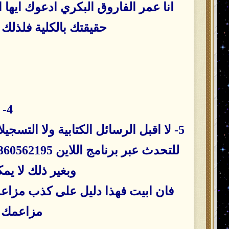
انا عمر الفاروق البكري ادعوك ايها
حقيقتك بالكلية فلذلك
4- عدم مقاطعتي في وقتي كما لا اقاطعك في وقتك
5- لا اقبل الرسائل الكتابية ولا الت
للتحدث عبر برنامج اللاين 00905360562195 ويمكنك التحدث ايضا عبر برنامج سكايبي عبرالحساب التالي moatadel_123
وبغير ذلك لا يم
فان ابيت فهذا دليل على كذب مزاعم
مزاعمك ع