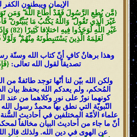
الإيمان ويبطنون الكفر ل
غَيْرِ الل
لَعَلِمَهُ الَّذِينَ يَسْتَنبِطُونَهُ مِنْهُمْ ۗ وَلَوْلَا فَ
وهذا برهانٌ كافٍ أنّ كتاب الله وسنّة رسوله
تصديقاً لقول الله تعالى:
{فَإِذَا قَ
ولكن الله بيّن لنا أنّها توجد طائفةٌ م
المُحكم، ولم يعدكم الله بحفظ بيان السُّن
كونهما نورٌ على نورٍ وكلاهما من عند الله
النّبويّة التي نطق بها محمدٌ رسول الل
علماء الأمّة المختلفين في أحاديث السُّنة
أنّ ما جاء من أحاديث البيان مخالفاً لمح
عن الهوى في دين الله. ولذلك قال الل