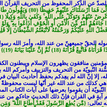
لصدّ عن الذِّكر المحفوظ من التحريف القرآنَ ال
{مَّن يُطِعِ الرَّسُولَ فَقَدْ أَطَاعَ اللَّهَ 
َّهِ لَوَجَدُوا فِيهِ اختلافا كَثِيرًا (82) وَإِذَا جَاءَهُمْ أَمْرٌ مِّنَ الْأَمْنِ أَوِ الْخَوْفِ 
ضْلُ اللَّهِ عَلَيْكُمْ وَرَحْمَتُهُ لَاتَّبَعْتُمُ الشَّيْطَانَ إِلَّا قَلِيلًا
 الحقّ جميعهنّ من عند الله، وأمرَ الله رسوله أن ي
رَأْنَاهُ فَاتَّبِعْ قُرْآنَهُ (18) ثُمَّ إِنَّ عَلَيْنَا بَيَانَهُ (19)}
ن المؤمنين منافقون يظهرون الإسلام ويبطنون الكفر
ة النّبويّة من التحريف والتزييف وأمركم الله باتّبا
، إلا إنّ الله لم يعِدكم بحفظ أحاديث البيان في ال
ه هي كذلك من عند الله غير أنّها ليست محفوظةً
 النّبويّة أن يقوموا بعرضها على آيات الكتاب ال
كم آيةٍ في القرآن فإنّ ذلك الحديث جاءكم من ع
ه تعالى: