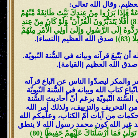
عظيم. وقال الله تعالى:
ۖ وَمَن تَوَلَّىٰ فَمَا أَرْسَلْنَاكَ عَلَيْهِمْ حَفِيظًا (80) وَيَقُولُونَ طَاعَةٌ فَإِذَا بَرَزُوا مِنْ عِندِكَ بَيَّتَ طَائِفَةٌ مِّنْهُمْ
غَيْرَ الَّذِي تَقُولُ ۖ وَاللَّهُ يَكْتُبُ مَا يُبَيِّتُونَ ۖ فَأَعْرِضْ عَنْهُمْ وَتَوَكَّلْ عَلَى اللَّهِ ۚ وَكَفَىٰ بِاللَّهِ وَكِيلًا (81) أَفَلَا يَتَدَبَّرُونَ الْقُرْآنَ ۚ وَلَوْ كَانَ مِنْ عِندِ
أَذَاعُوا بِهِ ۖ وَلَوْ رَدُّوهُ إِلَى الرَّسُولِ وَإِلَىٰ أُولِي الْأَمْرِ مِنْهُمْ
 (83)}
صدق الله العظيم [النساء].
َتّبعَ قرآنه وبيانه في السُّنة النّبويّة.
صدق الله العظيم [القيامة].
 والمكر ليصدّوا الناس عن اتّباع قرآنه
ع كتاب الله وبيانه في السُّنة النّبويّة
سُّنة النّبويّة برغم أنّ أحاديث السُّنة
 من التحريف والتزييف، ولذلك أمر الله
محكمات من آيات أمّ الكتاب، وعلّمكم الله
ند غير الله كون محمد رسول الله لا ينطق
{مَّن يُطِعِ الرَّسُولَ فَقَدْ أَطَاعَ اللَّهَ ۖ وَمَن تَوَلَّىٰ فَمَا أَرْسَلْنَاكَ عَلَيْهِمْ حَفِيظًا (80)