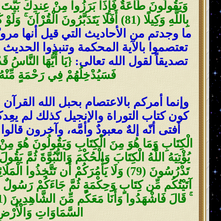
وَيَقُولُونَ طَاعَةٌ فَإِذَا بَرَزُوا مِنْ عِندِكَ بَيَّتَ طَائ
بِاللَّهِ وَكِيلًا (81) أَفَلَا يَتَدَبَّرُونَ الْقُرْآنَ ۚ وَلَوْ كَانَ مِنْ عِندِ غَيْرِ اللَّهِ لَوَجَدُوا فِيهِ اختلافا كَثِيرًا (82)}
ما وجدتم من الأحاديث التي قيل أنها مرويّ
تعتصموا بالآية المحكمة وتنبذوا الحديث
تصديقاً لقول الله تعالى:
فَسَيُدْخِلُهُمْ فِي رَحْمَةٍ مِّنْهُ و
وإنما أمركم بالاعتصام بحبل الله القرآن ا
كون كتاب التوراة والإنجيل كذلك لم يعِد
أفتى أنّه إلهٌ معبودٌ وأمَّه، وآخرون قالو
يُؤْتِيَهُ اللَّهُ الْكِتَابَ وَالْحُكْمَ وَالنُّبُوَّةَ ثُمَّ يَق
آتَيْتُكُم مِّن كِتَابٍ وَحِكْمَةٍ ثُمَّ جَاءَكُمْ رَسُولٌ مُّصَد
السَّمَاوَاتِ وَالْأَرْضِ طَ