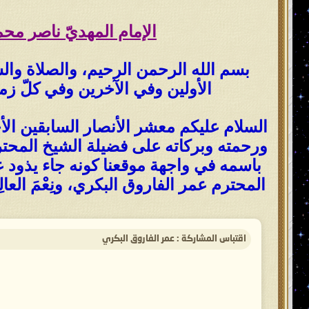
الإمام المهديّ ناصر مح
بسم الله الرحمن الرحيم، والصلاة والسل
الأولين وفي الآخرين وفي كلّ زما
السلام عليكم معشر الأنصار السابقين الأخ
ورحمته وبركاته على فضيلة الشيخ المحترم 
باسمه في واجهة موقعنا كونه جاء يذود عن
المحترم عمر الفاروق البكري، ونِعْمَ العالِ
اقتباس المشاركة : عمر الفاروق البكري