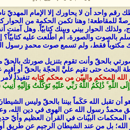
طك رقم واحد أن لا يحاورك إلا الإمام المهديّ نا
ةً للمقاطعة! وهنا تكمن الحكمة من الحوار كتاب
ولذلك الحوار بيني وبينك كتابيّاً. وهل آمنت أنت
م بالصوت والصورة، أم اطّلعت عليه كتابيّاً؟ 
ك مكتوباً فقط، ولم تسمع صوت محمدٍ رسول الله 
صورتي بالحقّ وأنت تقوم بتنزيل صورتك بالحقّ من 
البحث حتى تقيم عليَّ الحجّة بالحقّ أو أقيم ع
الله المحكم والبيّن من محكم كتابه
تنفيذاً لأم
لَّهِ ۚ ذَٰلِكُمُ اللَّهُ رَبِّي عَلَيْهِ تَوَكَّلْتُ وَإِلَيْهِ أُنِيبُ (10)
 تقبل الله حَكَماً بيننا بالحقّ وليس الشيطانَ ا
ينطق محمدٌ رسول الله عن الهوى في دين الله، و
 المحكمات البيّنات في القرآن العظيم وأيّ حديثٍ
الله؛ بل من عند الشيطان الرجيم عن طريق أو