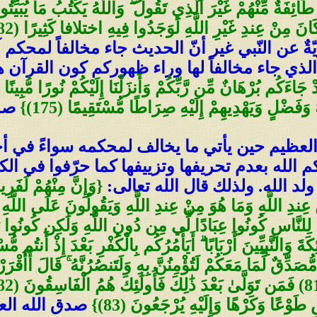
ِفَةٌ مِّنْهُمْ غَيْرَ الَّذِي تَقُولُ ۖ وَاللَّهُ يَكْتُبُ مَا يُبَيِّتُ
ةٌ عن النّبي غير أنّ الحديث جاء مخالفاً لمحكم آ
 الذي جاء مخالفاً لها وراء ظهوركم كون القرآن
َفَضْلٍ وَيَهْدِيهِمْ إِلَيْهِ صِرَاطًا مُّسْتَقِيمًا (175)}
صدق
لعظيم حين يأتي ما يخالف لمحكمه سواءً في أحاديث 
كم الله بعدم تحريفها وتزييفها كما حرّفوا في ا
ا ولد الله. ولذلك قال الله تعالى:
{وَإِنَّ مِنْهُمْ لَفَرِ
ُولَ لِلنَّاسِ كُونُوا عِبَادًا لِّي مِن دُونِ اللَّهِ وَلَٰكِن كُونُوا رَب
ِّقٌ لِّمَا مَعَكُمْ لَتُؤْمِنُنَّ بِهِ وَلَتَنصُرُنَّهُ ۚ قَالَ أَأَقْرَرْ
وْعًا وَكَرْهًا وَإِلَيْهِ يُرْجَعُونَ (83)}
صدق الله الع