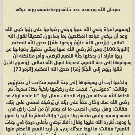
سبحان الله وبحمده عدد خلقه ورضاءنفسه وزنه عرشه
[ومنهم امرأة رضي الله عنها وبقي رضوانها على ربّها كون الله
وعد أن يُرضي عباده المخلصين بما يشاءون، تصديقاً لقول الله
تعالى: {{رَّ‌ضِيَ اللَّـهُ عَنْهُمْ وَرَ‌ضُوا عَنْهُ}} صدق الله العظيم
[التوبة:100]. ومن ثُمّ رضي الله عنها وبقي تحقيق رضوانها عن
ربّها فأراد أن يُدخلها جنّة النعيم لترضى، وأمر ملائكته أن
يسوقوها إلى جنة النعيم، تصديقاً لقول الله تعالى: {وَسِيقَ الَّذِينَ
اتَّقَوْا ربّهم إِلَى الْجَنَّةِ زُمَرً‌ا} صدق الله العظيم [الزمر:73].
ولكنّها أبت أن يسوقوها إلى جنّة النعيم فكادت أن تُضارِبّهم
وقالت: "دعونـــي". فجثت على رُكبتيها باكيةً بكاءً شديداً، ثُمّ
ناداها الله سبحانه من وراء الحجاب فقال لها: "يا عابدة لربك قد
رضي الله عنك وكان حقاً على ربّك أن يُرضيك فتمنّي على ربّك،
فقالت: وهل يرضى الحبيب ما لم يعلم أنّ من أحبّ راضٍ في
نفسه وسعيد وليس متحسّر ولا حزين؟ وإنّك لتعلمُ ما أُريد يا غفور
يا ودود. ثُمّ رد الله عليها وقال: أفلا ترضي بأعلى درجةٍ في جنات
النعيم؟ فقالت: ما لهذا عبدتُك ربّي، بل أُريد النعيم الأعظم منها