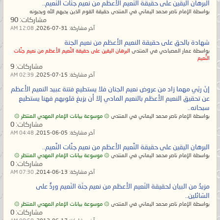
البرهان اليقين على حقيقة النَّعيم الأعظم من نعيم جنَّات النَّعيم..
بواسطة الإمام ناصر محمد اليماني في المنتدى حقيقة القوم الذين يحبهم الله ويحبونه
"يا رب، ما دمت لن تحقّق لنا النَّعيم
مشاركات:
90
آخر مشاركة:
31-07-2026,
12:08 AM
الأعظم رضوانَ نفسك وذهابَ حزنك فإنّ
شهادة بالحق على حقيقة النعيم الأعظم من نعيم الجنة
لعبيد النَّعيم الأعظم منك طلبٌ بلسانٍ
بواسطة عمار المصباحي في المنتدى
البرهان اليقين على حقيقة النَّعيم الأعظم من نعيم جنَّات
واحدٍ موحّدٍ مجتمعين على قولٍ واحدٍ،
النَّعيم
مشاركات:
9
فنحن لا نستطيع أن نرضى بنعيم جنّات
آخر مشاركة:
15-07-2025,
02:39 AM
النَّعيم وربنا متحسِّرٌ وحزينٌ على عباده
إنّ ربّي مهما زاد من عروض نعيم الجنان فلا يستطيع فتنة عبيد النعيم الأعظم
عن تحقيق النعيم الأعظم بالنعيم المادي إلا أن يزيغ قلوبهم فهنا يستطيع
الضالّين النّادمين على ما فرَّطوا في جنب
سبحانه..
ربّهم بعد أن ذاقوا وبال أمرهم، ونسألك
بواسطة الإمام ناصر محمد اليماني في المنتدى
۞ موسوعة بيانات الإمام المهدي المنتظر ۞
مشاركات:
0
اللهم بحقِّ عظيم نعيم رضوان نفسك
آخر مشاركة:
05-06-2015,
04:48 AM
على عبادك أن لا تجعلنا نرضى بنعيم
البرهان اليقين على حقيقة النَّعيم الأعظم من نعيم جنَّات النَّعيم..
جنّات النَّعيم خالدين مخلدين إلى ما لا
بواسطة الإمام ناصر محمد اليماني في المنتدى
۞ موسوعة بيانات الإمام المهدي المنتظر ۞
مشاركات:
0
نهاية ما دمت متحسِّراً وحزيناً، وحتى ولو
آخر مشاركة:
13-06-2014,
07:30 AM
لم يتحقق لنا نعيم رضوان نفسك على
مزيدٌ من البيان لحقيقة النّعيم الأعظم من نعيم جنّة النّعيم وردٌّ على
عبادك فلنا منك ربنا هذا الطلبُ؛ هو أن
السّائلين..
بواسطة الإمام ناصر محمد اليماني في المنتدى
۞ موسوعة بيانات الإمام المهدي المنتظر ۞
نبقى على الأعراف بين الجنّة والنار نبكي
مشاركات:
0