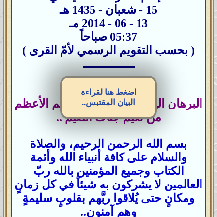
15 - شعبان - 1435 هـ
13 - 06 - 2014 مـ
05:37 صباحاً
( بحسب التقويم الرسمي لأمّ القرى )
ـــــــــــــــ
اضغط هنا لقراءة
البرهان اليقين على حقيقة النَّعيم الأعظم
البيان المقتبس..
من نعيم جنَّات النَّعيم ..
بسم الله الرحمن الرحيم، والصلاة
والسلام على كافة أنبياء الله وأئمة
الكتاب وجميع المؤمنين بالله ربّ
العالمين لا يشركون به شيئاً في كل زمانٍ
ومكانٍ حتى يُلاقوا ربَّهم بقلوبٍ سليمةٍ
وهم آمنون..