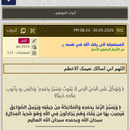
أدوات الموضوع
أدوات
901
08:33 PM
30-05-2026 -
انثى
المستعجله الى رضاء الله في نفسه
Jan 2024
من الأنصار السابقين الأخيار
المشاركات : 115
اللهم اني اسالك نعيمك الاعظم
﴿ وَتَوَكَّلْ عَلَى الْحَيِّ الَّذِي لَا يَمُوتُ وَسَبِّحْ بِحَمْدِهِ ۚ وَكَفَىٰ بِهِ بِذُنُوبِ
عِبَادِهِ خَبِيرًا﴾
﴿ وَيُسَبِّحُ الرَّعْدُ بِحَمْدِهِ وَالْمَلَائِكَةُ مِنْ خِيفَتِهِ وَيُرْسِلُ الصَّوَاعِقَ
فَيُصِيبُ بِهَا مَن يَشَاءُ وَهُمْ يُجَادِلُونَ فِي اللَّهِ وَهُوَ شَدِيدُ الْمِحَالِ﴾
سبحان الله وبحمده سبحان الله العظيم
-----------------------------------------