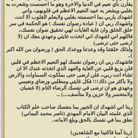
أنّه أرحم الراحمين وهم من رحمته
يقارن بأي نعيم في الدنيا والاخرة وهو ما احسست وشعرت به
بقلبي ويشعر به عبيد النعيم الاعظم في قلوبهم،، واني
يائسون". فماذا سوف يكون ردّكم يا
اشهدك ياربي بما احسسته بقلبي ولايعلم القلوب الا انت،
معشر الوفد المكرمين عبيد النَّعيم
واشهدك ربي ان { عبادة رضوان نفسك } هو الحكمة في سر
الأعظم؟
خلق الخلق وان غاية الغايات لهي تحقيق ضوان نفسك،،
فاللهم اني اشهدك اني اتخذت غايتي وعهدي معك ان (لا
ونكرر السؤال للمرة الثانية ونقول: فلو
ارضى حتى ترضى)
أنّ الله يخاطبكم يوم يقوم النّاس لربّ
ولذلك خلقتنا وقد وعدتنا ووعدك الحق { ورضوان من الله اكبر
}..
العالمين فيقول لكم: "إنّ رضوان نفس
فاشهدك ربي ان رضوان نفسك لهو النعيم الاعظم في قلبي
ربّكم لن يتحقّق على عباده الضالين ولن
فلن يزيغ قلبي عن الغاية والعهد الذي اتخذته عندك الا ان
يذهب الحزنُ من نفس ربّكم بسبب أنّ
تشاء انت ربي،، فلن ارضى حتى بملكوت السماوات والارض
ربّكم هو أرحم الراحمين، وسبب
ولا باكثر من ذلك!!! فكل غايتي ومطلبي ورضاي ونعيمي
وعهدي هو ان ترضى في نفسك الرضاء التام (لا غضبان
استمرارهم في العذاب هو بسبب يأسهم
ولامتحسر ولا حزين ولا متأسف،...) ...
من رحمة الله أرحم الراحمين"، فماذا
ربنا اني اشهدك ان الخبير بما بنفسك صاحب علم الكتاب
سوف يكون ردّكم يا معشر الوفد
الذي علمته البيان الامام المهدي (ناصر محمد اليماني)
المكرمين من قومٍ يحبّهم الله ويحبّونه؟
نطق بما في نفسك بالحق وبلغ الامانه..
{ربنا آمنا فاكتبنا مع الشاهدين}
ونكرر السؤال للمرة الثالثة: فماذا سوف