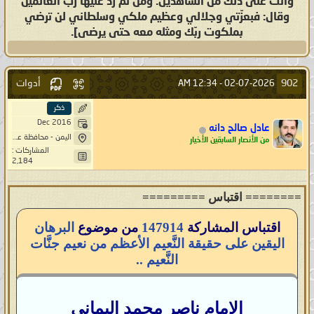
وأنت على ذلك من الشاهدين. ومن ثُمّ ردّ عليها رب العالمين
وقال: فبعزّتي وجلالي وعظيم ملكي وسلطاني لن ترضي
بملكوت ربّك ومثله معه حتى يرضى].
أدوات
902
12:34 AM
02-07-2026 -
ذكر
Dec 2016
عادل صالح دانه
اليمن - محافظة عمران - مديرية بني صريم - قبة خيار - حاشد
من الأنصار السابقين الأخيار
المشاركات :
2,184
======== اقتباس =========
اقتباس المشاركة
147914
من موضوع
البرهان
اليقين على حقيقة النَّعيم الأعظم من نعيم جنَّات
النَّعيم ..
الإمام ناصر محمد اليماني