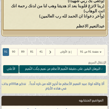
{وكفى بك ربي شهيدا}
يكون ردّكم لو علمتم أنّ رضوان نفس
{ربنا لاتزغ قلوبنا بعد اذ هديتنا وهب لنا من لدنك رحمة انك
الله على عباده الضالّين لن يتحقّق أبداً
انت الوهاب}
{وآخر دعوانا ان الحمد لله رب العالمين}
خالداً مخلداً إلى ما لا نهاية؟ وربّما يودّ
كافةُ عبيد النَّعيم الأعظم من أنصار
عبدالنعيم الاعظم
المهديّ المنتظَر في عصر الحوار من قبل
الظهور أن يرفع كلٌّ منهم اصبعه السّبّابة
يطلب الإذن بالردّ على هذا الجواب. ومن
ثمّ يقاطعهم المهديّ المنتظَر ناصر محمد
صفحة 91 من 91
الأولى
41
81
89
90
91
وأقول لهم جميعاً: لا داعي أن تردّوا على
الإنتقال السريع
الجواب فنحن نعلم ما هو جوابكم، حقيقٌ
البرهان اليقين على حقيقة النَّعيم الأعظم من نعيم جنَّات النَّعيم
الأعلى
لا ننطق عن حقيقة النَّعيم الأعظم في
قلوب عبيد النَّعيم الأعظم إلا بالحقِّ ذلك
مما ألهمني وعلمني ربّي.
«
ألا والله لولا عبيد النعيم الأعظم ما أخرج الله من ناره أحداً..
|
تذكير هااااام بذات
في هاذه الأيام
»
وأمّا جوابكم الواحد الموحّد فسوف
المواضيع المتشابهه
تقولون: