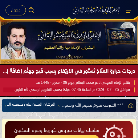
دخول
دَرَجات حَرارةِ المُنَاخ تَستَمِر في الارتِفاع بِسَبَب فَيْح جَهنَّم إضافَةً لِحرارةِ الشَّمس في مُحكَم القُرآن العَظيم ..
بقلم الإمام المهدي ناصر محمد اليماني يوم 08 - محرم - 1445 هـ
موافق 26 - 07 - 2023 م الساعة 07:46 صباحًا بحسب التقويم الرسمي لأمّ القُرى
البرهان اليقين على حقيقة النَّعيم ا
*** التعريف بقوم يحبهم الله ويحبونه إلى كافة علماء الأمة والناس أجمعين ***
سلسلة بيانات فيروس كورونا وسره المكنون