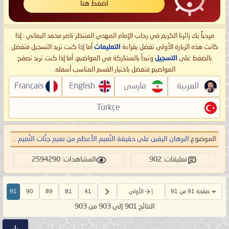
اضغط هنا
مرحباً بك زائرنا الكريم في رحاب الإمام المهدي المنتظر ناصر محمد اليماني : إذا
كانت هذه الزيارة الأولى تفضل بقراءة
التعليمات
أما إذا كنت تريد التسجيل فتفضل
بالضغط على
التسجيل
وتبدأ بالمشاركة في المواضيع، أما إذا كنت تريد تصفح
المواضيع فتفضل باختيار القسم المناسب أسفله.
العربية
فارسی
English
Français
Türkçe
الموضوع:
البرهان اليقين على حقيقة النَّعيم الأعظم من نعيم جنَّات النَّعيم ..
تعليقات: 902
المشاهدات: 2594290
صفحة 91 من 91
الأولى
41
81
89
90
91
النتائج 901 إلى 903 من 903