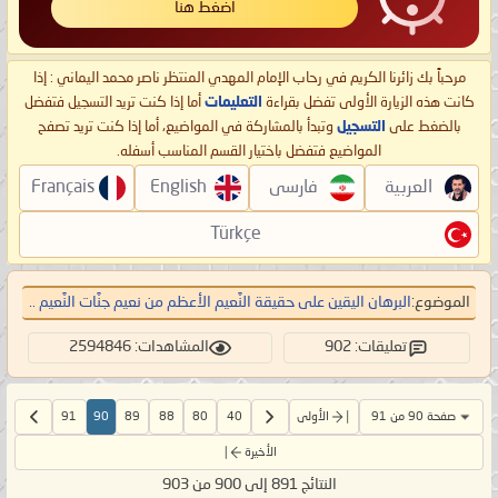
اضغط هنا
مرحباً بك زائرنا الكريم في رحاب الإمام المهدي المنتظر ناصر محمد اليماني : إذا
كانت هذه الزيارة الأولى تفضل بقراءة
التعليمات
أما إذا كنت تريد التسجيل فتفضل
بالضغط على
التسجيل
وتبدأ بالمشاركة في المواضيع، أما إذا كنت تريد تصفح
المواضيع فتفضل باختيار القسم المناسب أسفله.
العربية
فارسی
English
Français
Türkçe
الموضوع:
البرهان اليقين على حقيقة النَّعيم الأعظم من نعيم جنَّات النَّعيم ..
تعليقات: 902
المشاهدات: 2594846
صفحة 90 من 91
الأولى
40
80
88
89
90
91
الأخيرة
النتائج 891 إلى 900 من 903