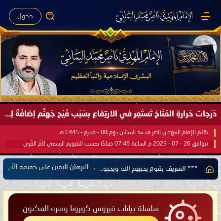
دخول
صَيْفُ سَقَرَ يَبدأُ في اجتياحِ شِتاءِ القُطبِ الشَّمالي كَما وعَدناكُم بالحقِّ لعَامِكم هذا (1445 هـ) ..
بقلم الإمام المهدي ناصر محمد اليماني يوم 18 - جمادى الآخرة - 1445 هـ
موافق 31 - 12 - 2023 م الساعة 07:44 صباحًا بحسب التقويم الرسمي لأمّ القُرى
البرهان اليقين على حقيقة النَّعيم ا
*** التعريف بقوم يحبهم الله ويحبونه إلى كافة علماء الأمة والناس أجمعين ***
سلسلة بيانات فيروس كورونا وسره المكنون