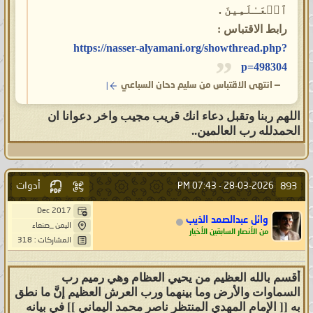
ٱلۡعَـٰلَمِینَ .
رابط الاقتباس :
https://nasser-alyamani.org/showthread.php?
p=498304
—
انتهى الاقتباس من سليم دحان السباعي
اللهم ربنا وتقبل دعاء انك قريب مجيب واخر دعوانا ان
الحمدلله رب العالمين..
أدوات
893
07:43 PM
28-03-2026 -
Dec 2017
وائل عبدالصمد الذيب
اليمن _صنعاء
من الأنصار السابقين الأخيار
المشاركات : 318
أقسم بالله العظيم من يحيي العظام وهي رميم رب
السماوات والأرض وما بينهما ورب العرش العظيم إنَّ ما نطق
به [[ الإمام المهدي المنتظر ناصر محمد اليماني ]] في بيانه