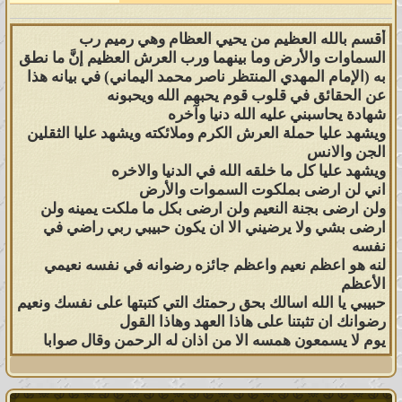
أقسم بالله العظيم من يحيي العظام وهي رميم رب
السماوات والأرض وما بينهما ورب العرش العظيم إنَّ ما نطق
به (الإمام المهدي المنتظر ناصر محمد اليماني) في بيانه هذا
عن الحقائق في قلوب قوم يحبهم الله ويحبونه
شهادة يحاسبني عليه الله دنيا وآخره
ويشهد عليا حملة العرش الكرم وملائكته ويشهد عليا الثقلين
الجن والانس
ويشهد عليا كل ما خلقه الله في الدنيا والاخره
اني لن ارضى بملكوت السموات والأرض
ولن ارضى بجنة النعيم ولن ارضى بكل ما ملكت يمينه ولن
ارضى بشي ولا يرضيني الا ان يكون حبيبي ربي راضي في
نفسه
لنه هو اعظم نعيم واعظم جائزه رضوانه في نفسه نعيمي
الأعظم
حبيبي يا الله اسالك بحق رحمتك التي كتبتها على نفسك ونعيم
رضوانك ان تثبتنا على هاذا العهد وهاذا القول
يوم لا يسمعون همسه الا من اذان له الرحمن وقال صوابا