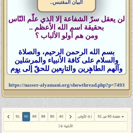
البيان المقتبس..
لن يعقل سرّ الشفاعة إلا الذي علّم النّاس
بحقيقة اسم الله الأعظم ..
ومن هم أولو الألباب ؟
بسم الله الرحمن الرحيم، والصلاة
والسلام على كافة الأنبياء والمرسَلين
وآلهم الطاهرين والتابعين للحقّ إلى يوم
الدّين، ولا أفرّق بين أحدٍ من رسله وأنا
من المسلمين، والحمدُ لله ربّ العالمين..
https://nasser-alyamani.org/showthread.php?p=7493
قال الله تعالى:
{فَبَشِّرْ عِبَادِ ﴿١٧﴾ الَّذِينَ
يَسْتَمِعُونَ الْقَوْلَ فَيَتَّبِعُونَ أَحْسَنَهُ ۚ أُولَـٰئِكَ
الَّذِينَ هَدَاهُمُ اللَّـهُ ۖ وَأُولَـٰئِكَ هُمْ أُولُو
صفحة 90 من 91
الأولى
40
80
88
89
90
91
الْأَلْبَابِ ﴿١٨﴾}
صدق الله العظيم [الزمر].
الأخيرة