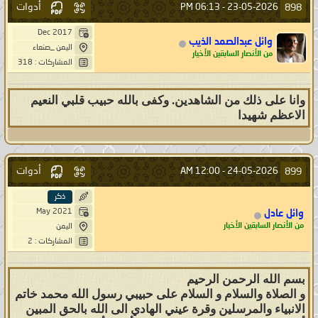
أدوات
898
06:13 PM
23-05-2026 -
Dec 2017
وائل عبدالصمد الذيب
اليمن _صنعاء
من الأنصار السابقين الأخيار
المشاركات : 318
وانا على ذلك من الشاهدين. وكفى بالله حبيب قلبي النعيم
الاعظم شهيدا
أدوات
899
12:00 AM
24-05-2026 -
ذكر
May 2021
وائل عادل
من الأنصار السابقين الأخيار
اليمن
المشاركات : 2
بسم الله الرحمن الرحيم
و الصلاة والسلام و السلام على حبيبي رسول الله محمد خاتم
الانبياء والمرسلين وقرة عيني الهادي الى الله بالحق المبين