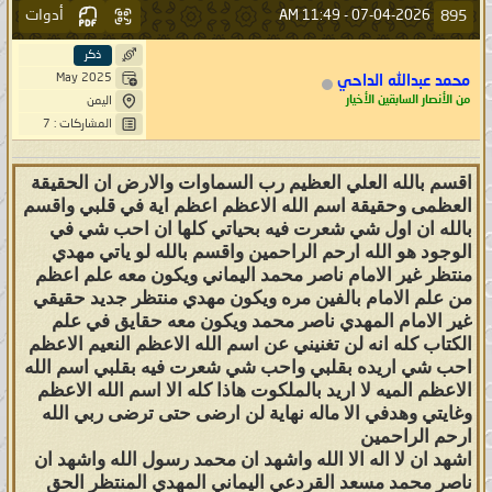
أدوات
895
11:49 AM
07-04-2026 -
ذكر
May 2025
محمد عبدالله الداحي
من الأنصار السابقين الأخيار
اليمن
المشاركات : 7
اقسم بالله العلي العظيم رب السماوات والارض ان الحقيقة
العظمى وحقيقة اسم الله الاعظم اعظم اية في قلبي واقسم
بالله ان اول شي شعرت فيه بحياتي كلها ان احب شي في
الوجود هو الله ارحم الراحمين واقسم بالله لو ياتي مهدي
منتظر غير الامام ناصر محمد اليماني ويكون معه علم اعظم
من علم الامام بالفين مره ويكون مهدي منتظر جديد حقيقي
غير الامام المهدي ناصر محمد ويكون معه حقايق في علم
الكتاب كله انه لن تغنيني عن اسم الله الاعظم النعيم الاعظم
احب شي اريده بقلبي واحب شي شعرت فيه بقلبي اسم الله
الاعظم الميه لا اريد بالملكوت هاذا كله الا اسم الله الاعظم
وغايتي وهدفي الا ماله نهاية لن ارضى حتى ترضى ربي الله
ارحم الراحمين
اشهد ان لا اله الا الله واشهد ان محمد رسول الله واشهد ان
ناصر محمد مسعد القردعي اليماني المهدي المنتظر الحق