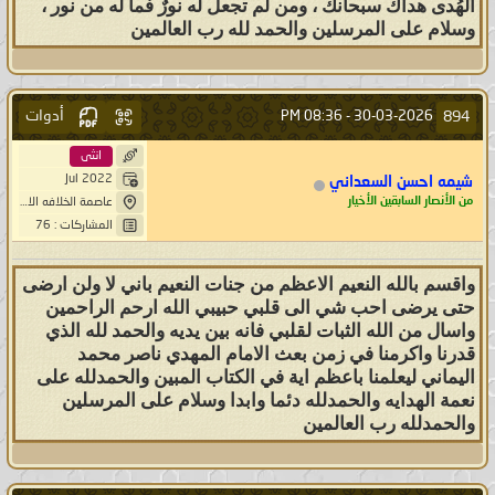
الهُدى هداك سبحانك ، ومن لم تجعل له نورٌ فما له من نور ،
وسلام على المرسلين والحمد لله رب العالمين
أدوات
894
08:36 PM
30-03-2026 -
انثى
Jul 2022
شيمه احسن السعداني
من الأنصار السابقين الأخيار
عاصمة الخلافه الاسلاميه
المشاركات : 76
واقسم بالله النعيم الاعظم من جنات النعيم باني لا ولن ارضى
حتى يرضى احب شي الى قلبي حبيبي الله ارحم الراحمين
واسال من الله الثبات لقلبي فانه بين يديه والحمد لله الذي
قدرنا واكرمنا في زمن بعث الامام المهدي ناصر محمد
اليماني ليعلمنا باعظم اية في الكتاب المبين والحمدلله على
نعمة الهدايه والحمدلله دئما وابدا وسلام على المرسلين
والحمدلله رب العالمين