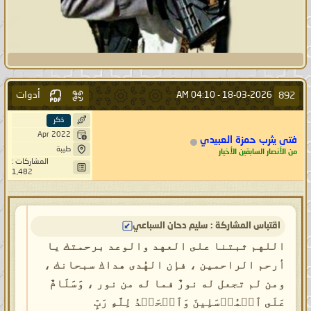
أدوات
892
04:10 AM
18-03-2026 -
ذكر
Apr 2022
فتى يثرب حمزة العبيدي
طيبة
من الأنصار السابقين الأخيار
المشاركات :
1,482
اقتباس المشاركة : سليم دحان السباعي
اللهم ثبتنا على العهد والوعد برحمتك يا
أرحم الراحمين ، فإن الهُدى هداك سبحانك ،
ومن لم تجعل له نورٌ فما له من نور ، وَسَلَامٌ
عَلَى ٱلۡمُرۡسَلِینَ وَٱلۡحَمۡدُ لِلَّهِ رَبِّ