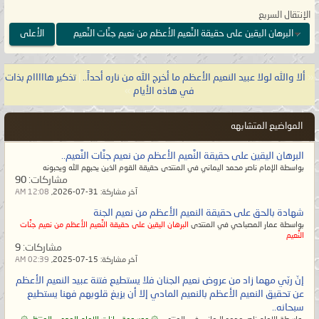
الإنتقال السريع
اللهم صلِّ على عبادك أولي الألباب وسلّم
البرهان اليقين على حقيقة النَّعيم الأعظم من نعيم جنَّات النَّعيم
الأعلى
تسليماً، وسبقت فتوانا بالحقّ أنّه لن يتّبع
الأنبياء والمرسَلين والمهديّ المنتظَر إلا
«
ألا والله لولا عبيد النعيم الأعظم ما أخرج الله من ناره أحداً..
|
تذكير هااااام بذات
الذين يستخدمون عقولهم وأولئك الذين
في هاذه الأيام
»
هداهم الله من عباده، تصديقاً لقول الله
تعالى:
{أَفَمَن يَعْلَمُ أَنَّمَا أُنزِلَ إِلَيْكَ مِن
المواضيع المتشابهه
رَّبِّكَ الْحَقُّ كَمَنْ هُوَ أَعْمَىٰ ۚ إِنَّمَا يَتَذَكَّرُ أُولُو
البرهان اليقين على حقيقة النَّعيم الأعظم من نعيم جنَّات النَّعيم..
الْأَلْبَابِ ﴿١٩﴾ الَّذِينَ يُوفُونَ بِعَهْدِ اللَّـهِ وَلَا
بواسطة الإمام ناصر محمد اليماني في المنتدى حقيقة القوم الذين يحبهم الله ويحبونه
يَنقُضُونَ الْمِيثَاقَ ﴿٢٠﴾ وَالَّذِينَ يَصِلُونَ مَا
مشاركات:
90
آخر مشاركة:
31-07-2026,
12:08 AM
أَمَرَ اللَّـهُ بِهِ أَن يُوصَلَ وَيَخْشَوْنَ رَبَّهُمْ
شهادة بالحق على حقيقة النعيم الأعظم من نعيم الجنة
وَيَخَافُونَ سُوءَ الْحِسَابِ ﴿٢١﴾ وَالَّذِينَ
بواسطة عمار المصباحي في المنتدى
البرهان اليقين على حقيقة النَّعيم الأعظم من نعيم جنَّات
النَّعيم
صَبَرُوا ابْتِغَاءَ وَجْهِ رَبِّهِمْ وَأَقَامُوا الصَّلَاةَ
مشاركات:
9
وَأَنفَقُوا مِمَّا رَزَقْنَاهُمْ سِرًّا وَعَلَانِيَةً
آخر مشاركة:
15-07-2025,
02:39 AM
وَيَدْرَءُونَ بِالْحَسَنَةِ السَّيِّئَةَ أُولَـٰئِكَ لَهُمْ
إنّ ربّي مهما زاد من عروض نعيم الجنان فلا يستطيع فتنة عبيد النعيم الأعظم
عن تحقيق النعيم الأعظم بالنعيم المادي إلا أن يزيغ قلوبهم فهنا يستطيع
عُقْبَى الدَّارِ ﴿٢٢﴾ جَنَّاتُ عَدْنٍ يَدْخُلُونَهَا
سبحانه..