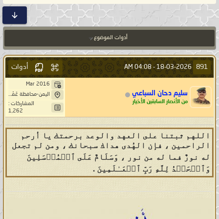
أدوات الموضوع
أدوات
891
04:08 AM
18-03-2026 -
Mar 2016
سليم دحان السباعي
اليمن-محافظة عَمْرَانْ-بَنِيْ صُرَيْمْ- خِيَارْ حَاشد
من الأنصار السابقين الأخيار
المشاركات :
1,262
اللهم ثبتنا على العهد والوعد برحمتك يا أرحم
الراحمين ، فإن الهُدى هداك سبحانك ، ومن لم تجعل
له نورٌ فما له من نور ، وَسَلَامٌ عَلَى ٱلۡمُرۡسَلِینَ
وَٱلۡحَمۡدُ لِلَّهِ رَبِّ ٱلۡعَـٰلَمِینَ .