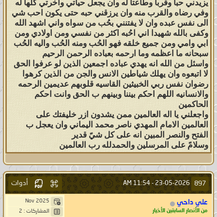
يزيدني حباً وقرباً وطاعتاً له وان يجعل حياتي واخرتي كلها له
وفي رضاه والقرب منه وان يرزقني حبه حتى يكون احب شي
الى نفس عبده وان لا يفتنني بحُب من سواه واني اشهد الله
وكفى بالله شهيدا اني احُبه اكثر من نفسي ومن اولادي ومن
ابي وامي ومن جميع خلقه فهو الحُب ومنه الحُب واليه الحُب
سبحانه ما اعظمه وما ارحمه بعباده الرحمن الرحيم
واسئل من الله انه يهدي عباده اجمعين الذين لو عرفوا الحق
لا اتبعوه وان يهلك شياطين الانس والجن من الذين كرهوا
رضوان نفس ربي الخبيثين القاسيه قلوبهم عديمين الرحمه
والانسانيه اللهم احكم بيننا وبينهم ب الحق وانت احكم
الحاكمين
واجعلني يا اله العالمين ممن يشدون ازر خليفتك على
العالمين الامام المهدي ناصر محمد اليماني وان يعجل ب
الفتح والنصر المبين انه على كل شيً قدير
وسلامً على المرسلين والحمدلله رب العالمين
أدوات
897
11:54 AM
23-05-2026 -
Nov 2025
علي داحي
من الأنصار السابقين الأخيار
المشاركات : 2