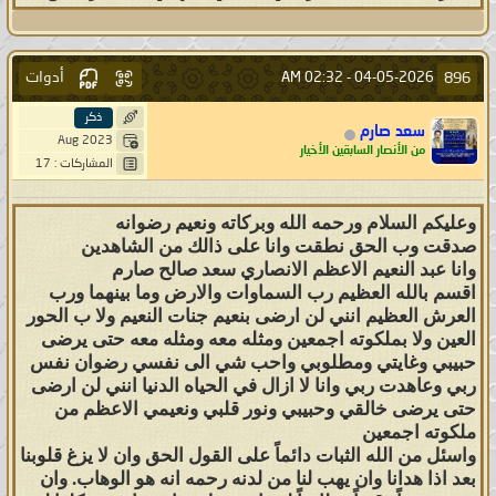
أدوات
896
02:32 AM
04-05-2026 -
ذكر
سعد صارم
Aug 2023
من الأنصار السابقين الأخيار
المشاركات : 17
وعليكم السلام ورحمه الله وبركاته ونعيم رضوانه
صدقت وب الحق نطقت وانا على ذالك من الشاهدين
وانا عبد النعيم الاعظم الانصاري سعد صالح صارم
اقسم بالله العظيم رب السماوات والارض وما بينهما ورب
العرش العظيم انني لن ارضى بنعيم جنات النعيم ولا ب الحور
العين ولا بملكوته اجمعين ومثله معه ومثله معه حتى يرضى
حبيبي وغايتي ومطلوبي واحب شي الى نفسي رضوان نفس
ربي وعاهدت ربي وانا لا ازال في الحياه الدنيا انني لن ارضى
حتى يرضى خالقي وحبيبي ونور قلبي ونعيمي الاعظم من
ملكوته اجمعين
واسئل من الله الثبات دائماً على القول الحق وان لا يزغ قلوبنا
بعد اذا هدانا وان يهب لنا من لدنه رحمه انه هو الوهاب. وان