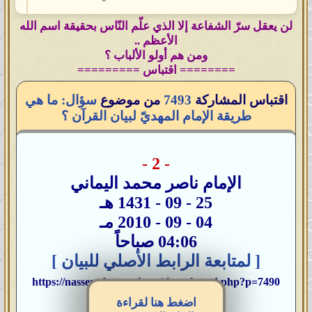
لن يعقل سرّ الشفاعة إلا الذي علّم النّاس بحقيقة اسم الله
الأعظم ..
ومن هم أولو الألباب ؟
======== اقتباس =========
اقتباس المشاركة
7493
من موضوع
سؤال: ما هي
طريقة الإمام المهديّ لبيان القرآن ؟
- 2 -
الإمام ناصر محمد اليماني
25 - 09 - 1431 هـ
04 - 09 - 2010 مـ
04:06 صباحاً
[ لمتابعة الرابط الأصلي للبيان ]
https://nasser-alyamani.org/showthread.php?p=7490
ــــــــــــــــــــــ
اضغط هنا لقراءة