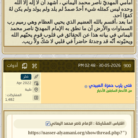
أمامي المهديّ ناصر محمد اليماني ، أشهد أن لا إله إلا الله
وحده ليس كمثله شيء أحدُ صمدُ لم يلد ولم يولد ولم يكن لهُ
كفوًا أحد.
اما بعد ،أقسم بالله العضيم الذي يحيي العظام وهي رميم رب
السماوات والأرض أن ما نطق به الإمام المهديّ ناصر محمد
اليماني في بيانه هذا عن الحقائق في قلوب قومٍ يحبّهم الله
ويحبّونه أنّه قد وجدتهُ حاضراً في قلبي لا شكّ ولا ريب.
أدوات
900
02:48 PM
30-05-2026 -
ذكر
Apr 2022
فتى يثرب حمزة العبيدي
طيبة
من الأنصار السابقين الأخيار
المشاركات :
1,482
اقتباس المشاركة : الإمام ناصر محمد اليماني
("https://nasser-alyamani.org/showthread.php?