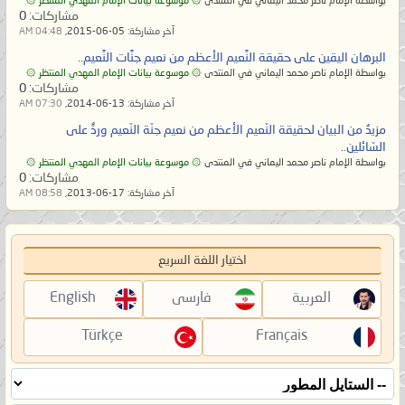
وَمَن صَلَحَ مِنْ آبَائِهِمْ وَأَزْوَاجِهِمْ وَذُرِّيَّاتِهِمْ ۖ
بواسطة الإمام ناصر محمد اليماني في المنتدى
۞ موسوعة بيانات الإمام المهدي المنتظر ۞
مشاركات:
0
وَالْمَلَائِكَةُ يَدْخُلُونَ عَلَيْهِم مِّن كُلِّ بَابٍ
آخر مشاركة:
05-06-2015,
04:48 AM
﴿٢٣﴾ سَلَامٌ عَلَيْكُم بِمَا صَبَرْتُمْ ۚ فَنِعْمَ عُقْبَى
البرهان اليقين على حقيقة النَّعيم الأعظم من نعيم جنَّات النَّعيم..
بواسطة الإمام ناصر محمد اليماني في المنتدى
۞ موسوعة بيانات الإمام المهدي المنتظر ۞
الدَّارِ ﴿٢٤﴾}
صدق الله العظيم [الرعد].
مشاركات:
0
آخر مشاركة:
13-06-2014,
07:30 AM
والسؤال الذي يطرح نفسه: فمن هم أولو
مزيدٌ من البيان لحقيقة النّعيم الأعظم من نعيم جنّة النّعيم وردٌّ على
السّائلين..
الألباب؟ والجواب: إنّهم الذين لا يتّبعون
بواسطة الإمام ناصر محمد اليماني في المنتدى
۞ موسوعة بيانات الإمام المهدي المنتظر ۞
الذين من قبلهم الاتّباع الأعمى بل يردّون
مشاركات:
0
آخر مشاركة:
17-06-2013,
08:58 AM
بصيرة الداعية إلى الله إلى عقولهم هل
تقرّها أم تنكرها لكونها لا تعمى الأبصار
عن التمييز بين الحقّ والباطل، ولذلك
اختيار اللغة السريع
فسوف يسألكم الله عن عقولكم لو لم
العربية
فارسی
English
تتّبعوا الحقّ من ربّكم وكذلك سوف
يسألكم الله عن عقولكم لو اتّبعتم الباطل
Türkçe
Français
من الذين يقولون على الله ما ليس له
برهان من ربّهم إلا اتّباع الظنّ، قال الله