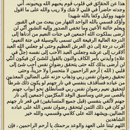
هذا عن الحقائق في قلوب قوم يحبهم الله ويحبونه، أني
وجدته حاضراً في قلبي لا شك ولا ريب والله على ما اقول
شهيد ووكيل وكفا بالله شهيدا
وأؤكد قسمي بالله الواحد القهار من يبعث من في القبور
ويعلم خائنة الأعين وما تخفي الصدور وإليه النشور أنّي لن
أرضى بملكوت الله أجمعين في جنات النعيم من أدناها إلى
الدرجة العالية الرفيعة التي تسمى بالوسيلة في جنة النعيم؛
أقرب درجة إلى ذي العرش العظيم وحتى لو جعلني الله العبد
ألاقرب إلى عرشه وجعلني العبد الأحب إلى نفسه (جلَّ في
علاه) وأيدني بأمر الكاف والنون بالقول للشئ كن فيكون أننّي
لن أرضى بذلك كله حتى يتحقق رضوان نفس أحب شئ إلى
قلبي ( الله ) أرحم الراحمين لا متحسراً ولا حزيناً، وحتى
تحقيق رضوان نفس ربي وذهاب حزنه على الضالين المعذبين
من عباده فسأقذف بنفسي في نار جهنم لو يكون ذلك شرطاً
لتحقيق نعيم رضوان نفس ربي فسأنطلق نحو أبواب جهنم
بأقصى سرعتي وسأسبق الوفد المكرّمين أجمعين إلى نار
جهنم لألقي بنفسي (قبل جميع المتسابقين) في قعر نار جهنم
لو كان في ذلك الثمن ليتحقق رضوان نفس الله على عباده
الضالين..ويشهد الله على كلامي وقسمي، والله خير
الشاهدين
اللهم ثبتنا على العهد والوعد برحمتك يا أرحم الراحمين ، فإن