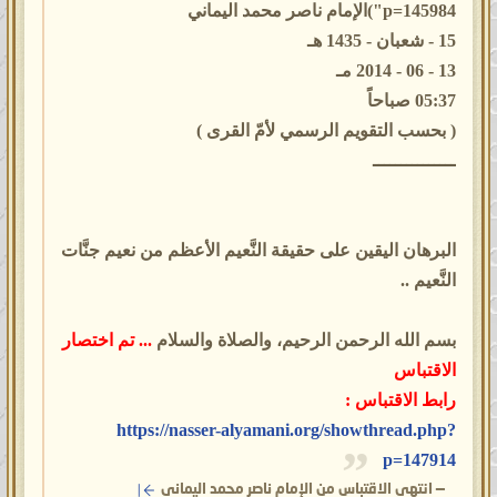
p=145984")الإمام ناصر محمد اليماني
15 - شعبان - 1435 هـ
13 - 06 - 2014 مـ
05:37 صباحاً
( بحسب التقويم الرسمي لأمّ القرى )
ـــــــــــــــ
البرهان اليقين على حقيقة النَّعيم الأعظم من نعيم جنَّات
النَّعيم ..
بسم الله الرحمن الرحيم، والصلاة والسلام
... تم اختصار
الاقتباس
رابط الاقتباس :
https://nasser-alyamani.org/showthread.php?
p=147914
—
انتهى الاقتباس من الإمام ناصر محمد اليماني