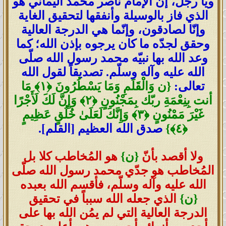
ويا رجل، إنّ الإمام ناصر محمد اليماني هو
الذي فاز بالوسيلة وأنفقها لتحقيق الغاية
وإنّا لصادقون، وإنّما هي الدرجة العالية
وحقق لجدّه ما كان يرجوه بإذن الله؛ كما
وعد الله بها نبيّه محمد رسول الله صلّى
الله عليه وآله وسلّم. تصديقاً لقول الله
تعالى:
{ن وَالْقَلَمِ وَمَا يَسْطُرُونَ ﴿١﴾ مَا
أنت بِنِعْمَةِ ربّك بِمَجْنُونٍ ﴿٢﴾ وَإِنَّ لَكَ لَأَجْرًا
غَيْرَ مَمْنُونٍ ﴿٣﴾ وَإِنَّكَ لَعَلَىٰ خُلُقٍ عَظِيمٍ
﴿٤﴾}
صدق الله العظيم [القلم].
ولا أقصد بأنّ
{ن}
هو المُخاطب كلا بل
المُخاطب هو جدّي محمد رسول الله صلّى
الله عليه وآله وسلّم، فأقسم الله بعبده
{ن}
الذي جعله الله سبباً في تحقيق
الدرجة العالية التي لم يمُن الله بها على