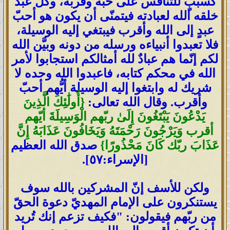
كسببٍ للتنافس على حبِّه وقربه، وكّل عبد
خلقه الله لعبادته فيتمنّى أن يكون هو أحبّ
عبدٍ إلى الله وأقرب فيبتغي إليه الوسيلة،
فلا تعبدوا أنبياءه ورسله من دونه وبيَّن الله
لكم إنّما هم عبادٌ لله أمثالكم استجابوا لأمر
الله في محكم كتابه، فاعبدوا الله وحده لا
شريك له وابتغوا إليه الوسيلة أيُّهم أحبّ
وأقرب. وقال الله تعالى:
{أُولَٰئِكَ الَّذِينَ
يَدْعُونَ يَبْتَغُونَ إِلَىٰ ربّهم الْوَسِيلَةَ أيّهم
أقرب وَيَرْجُونَ رَحْمَتَهُ وَيَخَافُونَ عَذَابَهُ إِنَّ
عَذَابَ ربّك كَانَ مَحْذُورًا}
صدق الله العظيم
[الإسراء:٥٧].
ولكن للأسف إنّ المشركين بالله سوف
يستنكرون على الإمام المهديّ دعوة الحقّ
من ربّهم فيقولون: "فكيف تزعم إنك تُريد