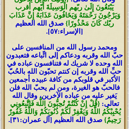
يَبْتَغُونَ إِلَىٰ ربّهم الْوَسِيلَةَ أيّهم أقرب
وَيَرْجُونَ رَحْمَتَهُ وَيَخَافُونَ عَذَابَهُ إِنَّ عَذَابَ
ربّك كَانَ مَحْذُورًا}
صدق الله العظيم
[الإسراء:٥٧].
ومحمد رسول الله من المنافسين على
حبّ الله وقربه ودعاكم إلى اتِّباعه فتعبدون
الله وحده لا شريك له فتنافسون عباده في
حبِّ الله وقربه إن كنتم تحبّون الله بالحُبّ
الأكبر في قلوبكم من كافة عبيده أجمعين
فالحبّ هو الغيرة، ومن لم يحبّ الله فلن
يَغير عليه من عباده الآخرين، وقال الله
تعالى:
{قُلْ إِنْ كُنْتُمْ تُحِبُّونَ اللَّهَ فَاتَّبِعُونِي
يُحْبِبْكُمُ اللَّهُ وَيَغْفِرْ لَكُمْ ذُنُوبَكُمْ وَاللَّهُ غَفُورٌ
رَحِيمٌ}
صدق الله العظيم [آل‌ عمران:٣١].