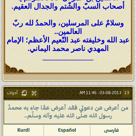
أصحاب السبّ والشّتم والجدال العقيم.
وسلامٌ على المرسلين، والحمدُ لله ربّ
العالمين..
عبد الله وخليفته عبد النّعيم الأعظم؛ الإمام
المهدي ناصر محمد اليماني.
______________
أدوات
13
11:46 AM
03-08-2013 -
من أعرض عن دعوتي فقد أعرض عمَّا جاء به محمدٌ
رسول الله صلّى الله عليه وآله وسلّم..
فارسى
Español
Kurdî