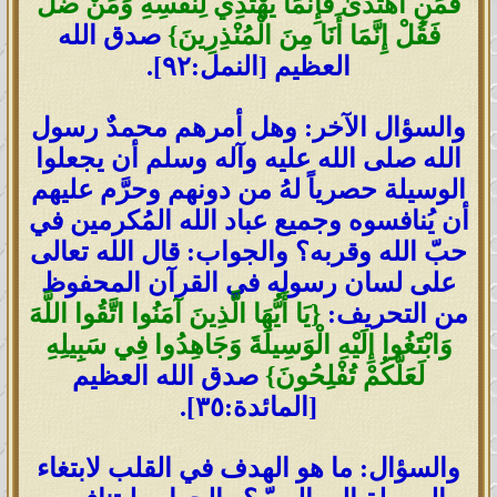
فَمَنِ اهْتَدَىٰ فَإِنَّمَا يَهْتَدِي لِنَفْسِهِ وَمَنْ ضَلَّ
فَقُلْ إِنَّمَا أَنَا مِنَ الْمُنْذِرِينَ}
صدق الله
العظيم [النمل:٩٢].
والسؤال الآخر: وهل أمرهم محمدٌ رسول
الله صلى الله عليه وآله وسلم أن يجعلوا
الوسيلة حصرياً لهُ من دونهم وحرَّم عليهم
أن يُنافسوه وجميع عباد الله المُكرمين في
حبّ الله وقربه؟ والجواب: قال الله تعالى
على لسان رسوله في القرآن المحفوظ
من التحريف:
{يَا أَيُّهَا الَّذِينَ آمَنُوا اتَّقُوا اللَّهَ
وَابْتَغُوا إِلَيْهِ الْوَسِيلَةَ وَجَاهِدُوا فِي سَبِيلِهِ
لَعَلَّكُمْ تُفْلِحُونَ}
صدق الله العظيم
[المائدة:٣٥].
والسؤال: ما هو الهدف في القلب لابتغاء