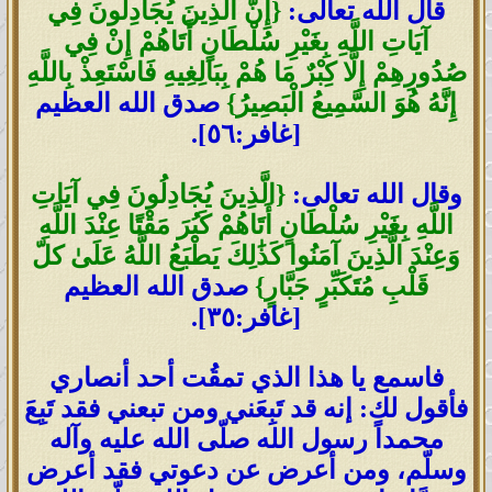
قال الله تعالى:
{إِنَّ الَّذِينَ يُجَادِلُونَ فِي
آيَاتِ اللَّهِ بِغَيْرِ سُلْطَانٍ أَتَاهُمْ إِنْ فِي
صُدُورِهِمْ إِلَّا كِبْرٌ مَا هُمْ بِبَالِغِيهِ فَاسْتَعِذْ بِاللَّهِ
إِنَّهُ هُوَ السَّمِيعُ الْبَصِيرُ}
صدق الله العظيم
[غافر:٥٦].
وقال الله تعالى:
{الَّذِينَ يُجَادِلُونَ فِي آيَاتِ
اللَّهِ بِغَيْرِ سُلْطَانٍ أَتَاهُمْ كَبُرَ مَقْتًا عِنْدَ اللَّهِ
وَعِنْدَ الَّذِينَ آمَنُوا كَذَٰلِكَ يَطْبَعُ اللَّهُ عَلَىٰ كلّ
قَلْبِ مُتَكَبِّرٍ جَبَّارٍ}
صدق الله العظيم
[غافر:٣٥].
فاسمع يا هذا الذي تمقُت أحد أنصاري
فأقول لك: إنه قد تَبِعَني ومن تبعني فقد تَبِعَ
محمداً رسول الله صلّى الله عليه وآله
وسلّم، ومن أعرض عن دعوتي فقد أعرض