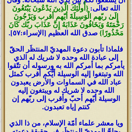
أن يشفعوا لكم بين يدي الله سبُحانه. وقال
الله تعالى:
{أُولَٰئِكَ الَّذِينَ يَدْعُونَ يَبْتَغُونَ
إِلَىٰ ربّهم الْوَسِيلَةَ أيّهم أقرب وَيَرْجُونَ
رَحْمَتَهُ وَيَخَافُونَ عَذَابَهُ إِنَّ عَذَابَ ربّك كَانَ
مَحْذُورًا}
صدق الله العظيم [الإسراء:٥٧].
فلماذا تأبون دعوة المهديّ المنتظَر الحقّ
إلى عبادة الله وحده لا شريك له الذي
يأمركم بما أمركم الله به ورسوله أن تتّقوا
الله وتبتغوا إليه الوسيلة أيُّكم أقرب كمثل
عباد الله في السماوات والأرض يعبدون
الله وحده لا شريك له ويبتغون إليه
الوسيلة أيّهم أحبّ وأقرب إلى ربّهم إن
كنتم إياه تعبدون.
ويا معشر علماء أمّة الإسلام، من ذا الذي
يحاجّ المهديّ المنتظَر في حقيقة دعوته