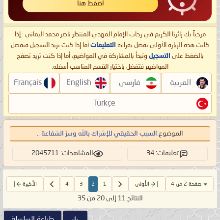
اضغط هنا
مرحباً بك زائرنا الكريم في رحاب الإمام المهدي المنتظر ناصر محمد اليماني : إذا
كانت هذه الزيارة الأولى تفضل بقراءة
التعليمات
أما إذا كنت تريد التسجيل فتفضل
بالضغط على
التسجيل
وتبدأ بالمشاركة في المواضيع، أما إذا كنت تريد تصفح
المواضيع فتفضل باختيار القسم المناسب أسفله.
العربية
فارسی
English
Français
Türkçe
الموضوع:
السبب الحقيقي للإشراك بالله وسرّ الشفاعة ..
تعليقات: 34
المشاهدات: 2045711
صفحة 2 من 4
الأولى
1
2
3
4
الأخيرة
النتائج 11 إلى 20 من 35
طباعة السلسلة