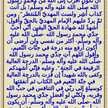
أن تكون أقرب إلى الله من محمدٍ رسول
الله صلّى الله عليه وآله وسلّم! بل أنت
كذاب أشِر ولست المهديّ المُنتظر". ومن
ثمّ يردّ عليهم الإمام المهديّ بالحقّ وأقول:
أشهدُ لله شهادة الحقّ اليقين أنّي أحبّ
جدّي محمد رسول الله -صلّى الله عليه
وآله وسلّم- أكثر من نفسي ولن أرضى أن
أكون أرفع منه درجة في جنّات النّعيم،
وأقول اللهم آتِ جدّي محمد رسول الله
-صلّى الله عليه وآله وسلّم- الدرجة العالية
الرفيعة في الجنة". وعليه فإنّي أشهدكم
وكفى بالله شهيداً إن فُزت بالدرجة العالية
في جنّة النّعيم في الكتاب ثم أنفقتها
كوسيلةٍ إلى ربّي في التنافس في حبِّ الله
وقربه، ولكنّي لو أفضل جدّي محمد رسول
الله -صلّى الله عليه وآله وسلّم- أن يكون