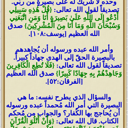
وحده لا شريك له على بصيرةٍ من ربّي.
تصديقاً لقول الله تعالى:
{قُلْ هَٰذِهِ سَبِيلِي
أَدْعُو إِلَى اللَّهِ عَلَىٰ بَصِيرَةٍ أَنَا وَمَنِ اتَّبَعَنِي
وَسُبْحَانَ اللَّهِ وَمَا أَنَا مِنَ الْمُشْرِكِينَ}
صدق
الله العظيم [يوسف:١٠٨].
وأمر الله عبده ورسوله أن يُجاهدهم
بالبصيرة الحقّ إلى الهدى جهاداً كبيراً.
تصديقاً لقول الله تعالى:
{فَلَا تُطِعِ الْكَافِرِينَ
وَجَاهِدْهُمْ بِهِ جِهَادًا كَبِيرًا}
صدق الله العظيم
[الفرقان:٥٢].
والسؤال الذي يطرح نفسه: ما هي
البصيرة التي أمر الله مُحمداً عبده ورسوله
أن يُحاجج بها الكُفار؟ والجواب من مُحكم
الكتاب. قال الله تعالى:
{وَأَنْ أَتْلُوَ الْقُرْآنَ