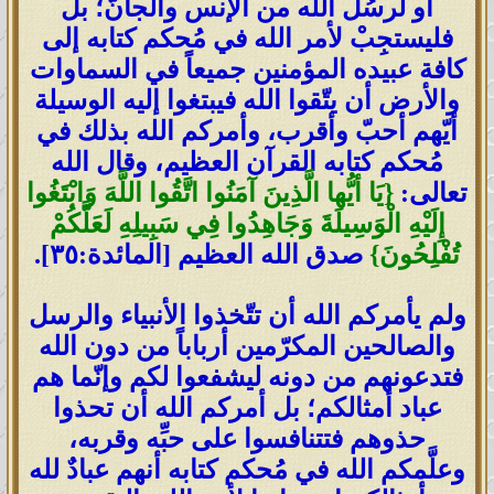
أو لرسُل الله من الإنس والجانّ؛ بل
فليستجِبْ لأمر الله في مُحكم كتابه إلى
كافة عبيده المؤمنين جميعاً في السماوات
والأرض أن يتّقوا الله فيبتغوا إليه الوسيلة
أيّهم أحبّ وأقرب، وأمركم الله بذلك في
مُحكم كتابه القرآن العظيم، وقال الله
تعالى:
{يَا أيُّها الَّذِينَ آمَنُوا اتَّقُوا اللَّهَ وَابْتَغُوا
إِلَيْهِ الْوَسِيلَةَ وَجَاهِدُوا فِي سَبِيلِهِ لَعَلَّكُمْ
تُفْلِحُونَ}
صدق الله العظيم [المائدة:٣٥].
ولم يأمركم الله أن تتّخذوا الأنبياء والرسل
والصالحين المكرّمين أرباباً من دون الله
فتدعونهم من دونه ليشفعوا لكم وإنّما هم
عباد أمثالكم؛ بل أمركم الله أن تحذوا
حذوهم فتتنافسوا على حبِّه وقربه،
وعلَّمكم الله في مُحكم كتابه أنهم عبادٌ لله