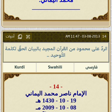
محمد اليماني.
________________
أدوات
14
11:47 AM
03-08-2013 -
الردّ على محمود من القرآن المجيد بالبيان الحقّ لكلمة
التّوحيد ..
فارسى
Swahili
Kurdî
- 14 -
الإمام ناصر محمد اليماني
19 - 10 - 1430 هـ
08 - 10 - 2009 مـ