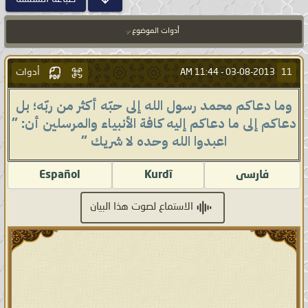
أدوات الموضوع
أدوات
11
11:44 AM
03-08-2013 -
وما دعاكم محمد رسول الله إلى حبّه أكثر من ربّه؛ بل
دعاكم إلى ما دعاكم إليه كافة الأنبياء والمرسلين أن: "
اعبدوا الله وحده لا شريك "
فارسى
Kurdî
Español
الاستماع لصوت هذا البيان