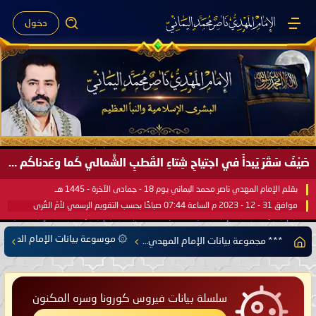
دخول
صَيْفُ سَقَرَ يَبدأُ في اجتياحِ شِتاءِ القُطبِ الشَّمالي كَما وعَدناكُم بالحقِّ لعَامِكم هذا (1445 هـ) ..
بقلم الإمام المهدي ناصر محمد اليماني يوم 18 - جمادى الآخرة - 1445 هـ
موافق 31 - 12 - 2023 م الساعة 07:44 صباحًا بحسب التقويم الرسمي لأمّ القُرى
۞ موسوعة بيانات الإمام المهدي
*** مجموعة بيانات الإمام المهدي ناصر محمد اليماني ***
سلسلة بيانات فيروس كورونا وسره المكنون