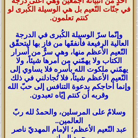
أحدٍ من أنبيائه أجمعين وهي أعلى درجة
في جنّات النّعيم بل هي الوسيلة الكُبرى لو
كنتم تعلمون.
وإنّما سرّ الوسيلة الكُبرى في الدرجة
العالية الرفيعة فأنفقَها من فاز بها ليتحقّق
النّعيم الأعظم منها، وهي سرٌّ من أسرار
الكتاب ولا يهمّني من أمرها شيئاً، ولا
يهمّني ملكوت الله بأسره فلا يساوي إلى
النّعيم الأعظم شيئاً، فلا تُجادلني في ذلك
وإنما أحاجكم بدعوة التنافس إلى حبّ الله
وقربه أن كنتم إيّاه تعبدون.
وسلامٌ على المرسلين، والحمدُ لله ربّ
العالمين..
عبد النّعيم الأعظم؛ الإمام المهديّ ناصر