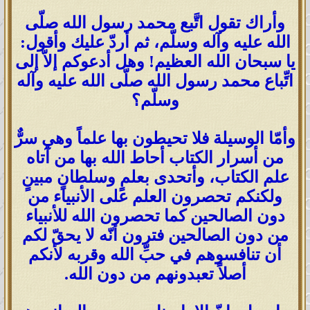
وأراك تقول اتَّبع محمد رسول الله صلّى
الله عليه وآله وسلّم، ثم أردّ عليك وأقول:
يا سبحان الله العظيم! وهل أدعوكم إلاّ إلى
اتِّباع محمد رسول الله صلّى الله عليه وآله
وسلّم؟
وأمّا الوسيلة فلا تحيطون بها علماً وهي سرٌّ
من أسرار الكتاب أحاط الله بها من آتاه
علم الكتاب، وأتحدى بعلمٍ وسلطانٍ مبينٍ
ولكنكم تحصرون العلم على الأنبياء من
دون الصالحين كما تحصرون الله للأنبياء
من دون الصالحين فترون أنّه لا يحقّ لكم
أن تنافسوهم في حبِّ الله وقربه لأنكم
أصلاً تعبدونهم من دون الله.