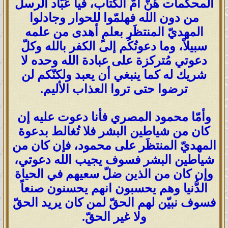
المحكمات هُنَّ أمّ الكتاب، فيا عُبَّاد الرسل
من دون الله فهلمّوا للحوار وجادلوا
المهديّ المنتظَر بعلمٍ أهدى من علمه
سبيلاً، وما دعوتُكُم إلى الكفر بالله وكلّ
دعوتي مُتركزة على عبادة الله وحده لا
شريك له كما ينبغي أن يعبد ولكنّكم لن
ترضوا حتى تروا العذاب الأليم.
وأمّا محمود المصري فأنا دعوت عليه إن
كان من شياطين البشر فلا تُغالط بدعوة
المهديّ المنتظَر على محمود، فإن كان من
شياطين البشر فسوف يجيب الله دعوتي،
وإن كان من الذين ضلّ سعيهم في الحياة
الدُّنيا وهم يحسبون انهم يحسنون صنعاً
فسوف نبيّن لهم الحقّ لمن كان يريد الحقّ
ولا غير الحقّ.