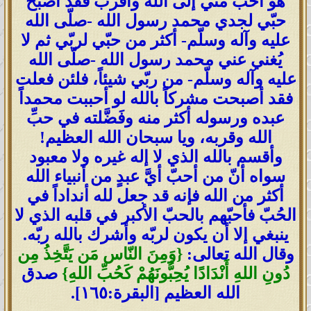
هو أحبّ مني إلى الله وأقرب فقد أصبح
حبّي لجدي محمد رسول الله -صلّى الله
عليه وآله وسلّم- أكثر من حبّي لربّي ثم لا
يُغني عني محمد رسول الله -صلّى الله
عليه وآله وسلّم- من ربّي شيئاً، فلئن فعلت
فقد أصبحت مشركاً بالله لو أحببت محمداً
عبده ورسوله أكثر منه وفَضَّلته في حبِّ
الله وقربه، ويا سبحان الله العظيم!
وأقسم بالله الذي لا إله غيره ولا معبود
سواه أنّ من أحبّ أيَّ عبدٍ من أنبياء الله
أكثر من الله فإنه قد جعل لله أنداداً في
الحُبّ فأحبّهم بالحبّ الأكبر في قلبه الذي لا
ينبغي إلا أن يكون لربّه وأشرك بالله ربّه.
وقال الله تعالى:
{وَمِنَ النّاس مَن يَتَّخِذُ مِن
دُونِ اللهِ أَنْدَادًا يُحِبُّونَهُمْ كَحُبِّ اللهِ}
صدق
الله العظيم [البقرة:١٦٥].