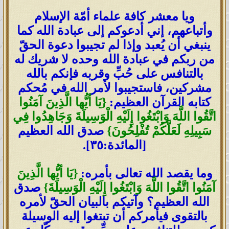
ويا معشر كافة علماء أمّة الإسلام
وأتباعهم، إني أدعوكم إلى عبادة الله كما
ينبغي أن يُعبد وإذا لم تجيبوا دعوة الحقّ
من ربكم في عبادة الله وحده لا شريك له
بالتنافس على حُبِّ وقربه فإنكم بالله
مشركين، فاستجيبوا لأمر الله في مُحكم
كتابه القرآن العظيم:
{يَا أيُّها الَّذِينَ آمَنُوا
اتَّقُوا اللَّهَ وَابْتَغُوا إِلَيْهِ الْوَسِيلَةَ وَجَاهِدُوا فِي
سَبِيلِهِ لَعَلَّكُمْ تُفْلِحُونَ}
صدق الله العظيم
[المائدة:٣٥].
وما يقصد الله تعالى بأمره:
{يَا أيُّها الَّذِينَ
آمَنُوا اتَّقُوا اللَّهَ وَابْتَغُوا إِلَيْهِ الْوَسِيلَةَ}
صدق
الله العظيم؟
وآتيكم بالبيان الحقّ لأمره
بالتقوى فيأمركم أن تبتغوا إليه الوسيلة