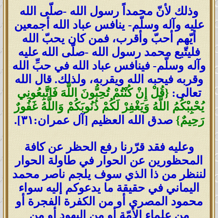
وذلك لأنّ محمداً رسول الله -صلّى الله
عليه وآله وسلّم- ينافس عباد الله أجمعين
أيّهم أحبّ وأقرب، فمن كان يحبّ الله
فليتّبع محمد رسول الله -صلّى الله عليه
وآله وسلّم- فينافس عباد الله في حبِّ الله
وقربه فيحبه الله ويقربه، ولذلك. قال الله
تعالى:
{قُلْ إِنْ كُنْتُمْ تُحِبُّونَ اللَّهَ فَاتَّبِعُونِي
يُحْبِبْكُمُ اللَّهُ وَيَغْفِرْ لَكُمْ ذُنُوبَكُمْ وَاللَّهُ غَفُورٌ
رَحِيمٌ}
صدق الله العظيم [آل‌ عمران:٣١].
وعليه فقد قرّرنا رفع الحظر عن كافة
المحظورين عن الحوار في طاولة الحوار
لننظر من ذا الذي سوف يلجم ناصر محمد
اليماني في حقيقة ما يدعوكم إليه سواء
محمود المصري أو من الكفرة الفجرة أو
من علماء الأمّة أو من اليهود أو من