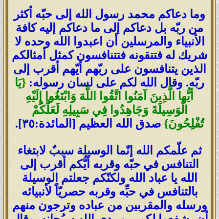
وما دعاكم محمد رسول الله إلى حبّه أكثر
من ربّه بل دعاكم إلى ما دعاكم إليه كافة
الأنبياء والمرسلين أن اعبدوا الله وحده لا
شريك له فتتقونه فتتنافسون كمثل أمثالكم
الذين يتنافسون على ربّهم أيّهم أقرب إلى
ربّه. وقال الله لكم على لسان رسوله:
{يَا
أيُّها الَّذِينَ آمَنُوا اتَّقُوا اللَّهَ وَابْتَغُوا إِلَيْهِ
الْوَسِيلَةَ وَجَاهِدُوا فِي سَبِيلِهِ لَعَلَّكُمْ
تُفْلِحُونَ}
صدق الله العظيم [المائدة:٣٥].
ثم علّمكم الله إنّما الوسيلة سببٌ لابتغاء
التنافس في حبّه وقربه أيُّكم أقرب إلى
الله يا عباد الله ولكنّكم جعلتم الوسيلة
بالتنافس في حبِّه وقربه حصريّاً لأنبيائه
ورسله والمقربين من عباده وترجون منهم