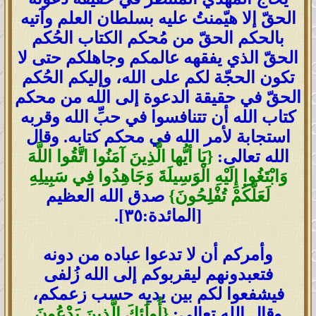
الحقّ إلا هيّمنتُ عليه بسلطان العلم وآتيه
بالحكم الحقّ من مُحكم الكتاب الحُكم
الحقّ الذي يفقهه عالمكم وجاهلكم حتى لا
تكون الحجّة لكم على الله، وإليكم الحُكم
الحقّ في حقيقة الدعوة إلى الله من محكم
كتاب الله أن تتنافسوا في حبِّ الله وقربه
استجابة لأمر الله في محكم كتابه. وقال
الله تعالى:
{يَا أيُّها الَّذِينَ آمَنُوا اتَّقُوا اللَّهَ
وَابْتَغُوا إِلَيْهِ الْوَسِيلَةَ وَجَاهِدُوا فِي سَبِيلِهِ
لَعَلَّكُمْ تُفْلِحُونَ}
صدق الله العظيم
[المائدة:٣٥].
وأمركم أن لا تدعوا عباده من دونه
فتعبدونهم ليقربوكم إلى الله زُلفى
فيشفعوا لكم بين يديه حسب زعمكم،
وقال الله تعالى:
{أُولَٰئِكَ الَّذِينَ يَدْعُونَ