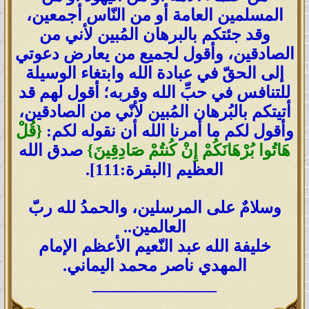
المسلمين العامة أو من النّاس أجمعين،
وقد جئتكم بالبرهان المُبين لأني من
الصادقين، وأقول لجميع من يعارض دعوتي
إلى الحقّ في عبادة الله وابتغاء الوسيلة
للتنافس في حبِّ الله وقربه؛ أقول لهم قد
أتيتكم بالبُرهان المُبين لأنّي من الصادقين،
وأقول لكم ما أمرنا الله أن نقوله لكم:
{قُلْ
هَاتُوا بُرْهَانَكُمْ إِنْ كُنتُمْ صَادِقِينَ}
صدق الله
العظيم [البقرة:111].
وسلامٌ على المرسلين، والحمدُ لله ربّ
العالمين..
خليفة الله عبد النّعيم الأعظم الإمام
المهدي ناصر محمد اليماني.
_______________