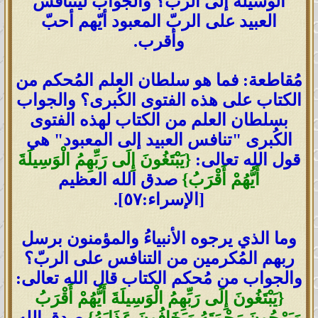
الوسيلة إلى الربّ؟ والجواب ليتنافس
العبيد على الربّ المعبود أيّهم أحبّ
وأقرب.
مُقاطعة: فما هو سلطان العلم المُحكم من
الكتاب على هذه الفتوى الكُبرى؟ والجواب
بسلطان العلم من الكتاب لهذه الفتوى
الكُبرى "تنافس العبيد إلى المعبود" هي
قول الله تعالى:
{يَبْتَغُونَ إِلَى رَبِّهِمُ الْوَسِيلَةَ
أَيُّهُمْ أَقْرَبُ}
صدق الله العظيم
[الإسراء:٥٧].
وما الذي يرجوه الأنبياءُ والمؤمنون برسل
ربهم المُكرمين من التنافس على الربّ؟
والجواب من مُحكم الكتاب قال الله تعالى:
{يَبْتَغُونَ إِلَى رَبِّهِمُ الْوَسِيلَةَ أَيُّهُمْ أَقْرَبُ