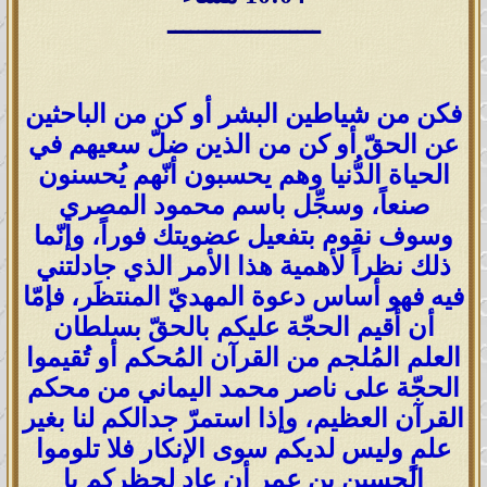
ــــــــــــــــــــ
فكن من شياطين البشر أو كن من الباحثين
عن الحقّ أو كن من الذين ضلّ سعيهم في
الحياة الدُّنيا وهم يحسبون أنّهم يُحسنون
صنعاً، وسجِّل باسم محمود المصري
وسوف نقوم بتفعيل عضويتك فوراً، وإنّما
ذلك نظراً لأهمية هذا الأمر الذي جادلتني
فيه فهو أساس دعوة المهديّ المنتظَر، فإمّا
أن أُقيم الحجّة عليكم بالحقّ بسلطان
العلم المُلجم من القرآن المُحكم أو تُقيموا
الحجّة على ناصر محمد اليماني من محكم
القرآن العظيم، وإذا استمرّ جدالكم لنا بغير
علمٍ وليس لديكم سوى الإنكار فلا تلوموا
الحسين بن عمر أن عاد لحظركم يا