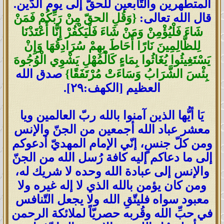
المتطهرين والتّابعين للحقّ إلى يوم الدّين.
قال الله تعالى:
{وَقُلِ الحقّ مِنْ رَبِّكُمْ فَمَنْ
شَاءَ فَلْيُؤْمِنْ وَمَنْ شَاءَ فَلْيَكْفُرْ إِنَّا أَعْتَدْنَا
لِلظَّالِمِينَ نَارًا أَحَاطَ بِهِمْ سُرَادِقُهَا وَإِنْ
يَسْتَغِيثُوا يُغَاثُوا بِمَاءٍ كَالْمُهْلِ يَشْوِي الْوُجُوهَ
بِئْسَ الشَّرَابُ وَسَاءَتْ مُرْتَفَقًا}
صدق الله
العظيم [الكهف:٢٩].
يَا أيُّها الذين آمنوا بالله ربّ العالمين ويا
معشر عباد الله أجمعين من الجنّ والإنس
ومن كلّ جنسٍ، إنّي الإمام المهديّ أدعوكم
إلى ما دعاكم إليه كافة رُسل الله من الجنّ
والإنس إلى عبادة الله وحده لا شريك له،
ومن كان يؤمن بالله الذي لا إله غيره ولا
معبود سواه فليتّقِ الله ولا يجعل التّنافس
في حبِّ الله وقُربه حصريّاً لملائكة الرحمن