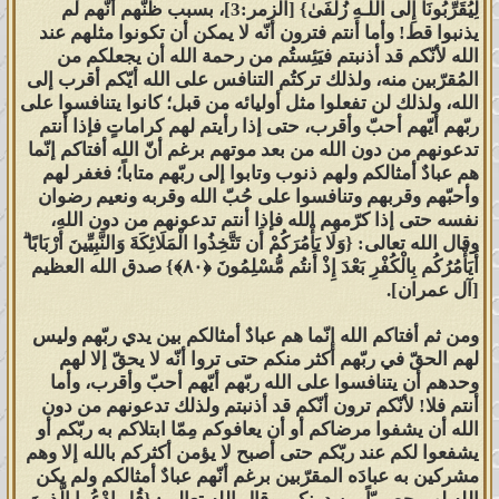
لِيُقَرِّبُونَا إِلَى اللَّـهِ زُلْفَىٰ} [الزمر:3]، بسبب ظنّهم أنّهم لم
عباد الله المقربين وهم عبادٌ لله أمثالهم
يذنبوا قط! وأما أنتم فترون أنّه لا يمكن أن تكونوا مثلهم عند
ولهم الحقّ في الله ما لأنبيائه وأوليائه
الله لأنّكم قد أذنبتم فيَئِستُم من رحمة الله أن يجعلكم من
الصالحين المتنافسين إلى ربهم أيهّم
المُقرّبين منه، ولذلك تركتُم التنافس على الله أيّكم أقرب إلى
الله، ولذلك لن تفعلوا مثل أوليائه من قبل؛ كانوا يتنافسوا على
أقرب، فلا ينبغي لعبدٍ يعبد الله وحده لا
ربّهم أيّهم أحبّ وأقرب، حتى إذا رأيتم لهم كراماتٍ فإذا أنتم
شريك له ومن ثم يتنازل عن المنافسة
تدعونهم من دون الله من بعد موتهم برغم أنّ الله أفتاكم إنّما
في حبّ الله وقربه لأنبيائه وأوليائه
هم عبادٌ أمثالكم ولهم ذنوب وتابوا إلى ربّهم متاباً؛ فغفر لهم
وأحبّهم وقربهم وتنافسوا على حُبّ الله وقربه ونعيم رضوان
العابدين، أم تجدونهم تَفضّلوا بالله
نفسه حتى إذا كرّمهم الله فإذا أنتم تدعونهم من دون الله،
لأحدهم أن يكون هو الأقرب؟ فقربةً إلى
وقال الله تعالى: {وَلَا يَأْمُرَكُمْ أَن تَتَّخِذُوا الْمَلَائِكَةَ وَالنَّبِيِّينَ أَرْبَابًا ۗ
من تتفضلون بالله الحقّ! فماذا بعد الحقّ
أَيَأْمُرُكُم بِالْكُفْرِ بَعْدَ إِذْ أَنتُم مُّسْلِمُونَ ﴿٨٠﴾} صدق الله العظيم
[آل عمران].
إلا الضلال؟ قل هاتوا برهانكم إن كنتم
صادقين؟ بل إنكم لكاذبون يا عبيدَ عباد
ومن ثم أفتاكم الله إنّما هم عبادٌ أمثالكم بين يدي ربّهم وليس
لهم الحقّ في ربّهم أكثر منكم حتى تروا أنّه لا يحقّ إلا لهم
الله المقربين، فتذكّروا قول الله تعالى:
وحدهم أن يتنافسوا على الله ربّهم أيّهم أحبّ وأقرب، وأما
{أُولَـٰئِكَ الَّذِينَ يَدْعُونَ يَبْتَغُونَ إِلَىٰ رَبِّهِمُ
أنتم فلا! لأنّكم ترون أنّكم قد أذنبتم ولذلك تدعونهم من دون
الْوَسِيلَةَ أَيُّهُمْ أَقْرَبُ وَيَرْجُونَ رَحْمَتَهُ
الله أن يشفوا مرضاكم أو أن يعافوكم مِمّا ابتلاكم به ربّكم أو
يشفعوا لكم عند ربّكم حتى أصبح لا يؤمن أكثركم بالله إلا وهم
وَيَخَافُونَ عَذَابَهُ ۚ إِنَّ عَذَابَ رَبِّكَ كَانَ
مشركين به عبادَه المقرّبين برغم أنّهم عبادٌ أمثالكم ولم يكن
مَحْذُورًا ﴿٥٧﴾}
صدق الله العظيم