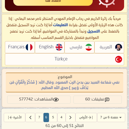
اضغط هنا
مرحباً بك زائرنا الكريم في رحاب الإمام المهدي المنتظر ناصر محمد اليماني : إذا
كانت هذه الزيارة الأولى تفضل بقراءة
التعليمات
أما إذا كنت تريد التسجيل فتفضل
بالضغط على
التسجيل
وتبدأ بالمشاركة في المواضيع، أما إذا كنت تريد تصفح
المواضيع فتفضل باختيار القسم المناسب أسفله.
العربية
فارسی
English
Français
Türkçe
الموضوع:
نفي شفاعة العبيد بين يديّ الربّ المعبود، وقال الله: { فَذَكِّرْ‌ بِالْقُرْ‌آنِ مَن
يَخَافُ وَعِيدِ } صدق الله العظيم.
تعليقات: 60
المشاهدات: 577742
صفحة 6 من 7
الأولى
4
5
6
7
الأخيرة
النتائج 51 إلى 60 من 61