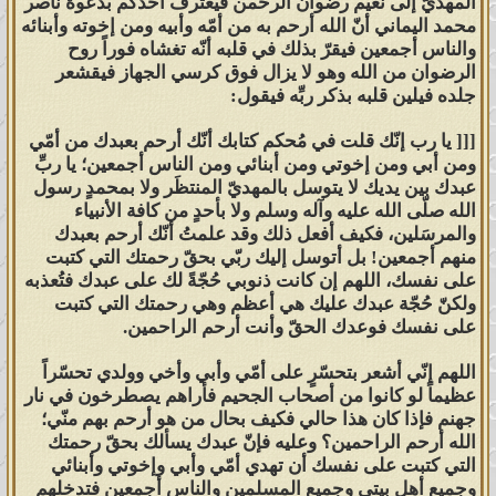
المهديّ إلى نعيم رضوان الرحمن فيعترف أحدكم بدعوة ناصر
فَقَدْ كَذَّبُوكُم بِمَا تَقُولُونَ فَمَا تَسْتَطِيعُونَ
محمد اليماني أنّ الله أرحم به من أمّه وأبيه ومن إخوته وأبنائه
صَرْفًا وَلَا نَصْرًا ۚوَمَن يَظْلِم مِّنكُمْ نُذِقْهُ
والناس أجمعين فيقرّ بذلك في قلبه أنّه تغشاه فوراً روح
الرضوان من الله وهو لا يزال فوق كرسي الجهاز فيقشعر
عَذَابًا كَبِيرًا ﴿١٩﴾ وَمَا أَرْسَلْنَا قَبْلَكَ مِنَ
جلده فيلين قلبه بذكر ربِّه فيقول:
الْمُرْسَلِينَ إِلَّا إِنَّهُمْ لَيَأْكُلُونَ الطَّعَامَ
وَيَمْشُونَ فِي الْأَسْوَاقِ ۗوَجَعَلْنَا بَعْضَكُمْ
[[[ يا رب إنّك قلت في مُحكم كتابك أنّك أرحم بعبدك من أمّي
ومن أبي ومن إخوتي ومن أبنائي ومن الناس أجمعين؛ يا ربِّ
لِبَعْضٍ فِتْنَةً أَتَصْبِرُونَ ۗ وَكَانَ رَبُّكَ بَصِيرًا
عبدك بين يديك لا يتوسل بالمهديّ المنتظَر ولا بمحمدٍ رسول
﴿٢٠﴾}
صدق الله العظيم [الفرقان].
الله صلّى الله عليه وآله وسلم ولا بأحدٍ من كافة الأنبياء
والمرسَلين، فكيف أفعل ذلك وقد علمتُ أنّك أرحم بعبدك
منهم أجمعين! بل أتوسل إليك ربّي بحقّ رحمتك التي كتبت
ويا معشر كافة علماء المسلمين وعامتهم
على نفسك، اللهم إن كانت ذنوبي حُجّةً لك على عبدك فتُعذبه
أجمعين والناس كافةً، كونوا شهداء على
ولكنّ حُجّة عبدك عليك هي أعظم وهي رحمتك التي كتبت
أنفسكم أنه تبيّن لكم أنّكم كنتم على
على نفسك فوعدك الحقّ وأنت أرحم الراحمين.
الباطل جميعاً المسلم منكم والكافر
اللهم إنّي أشعر بتحسّرٍ على أمّي وأبي وأخي وولدي تحسّراً
سواء، أم يزعم المسلمون أنهم أهدى من
عظيماً لو كانوا من أصحاب الجحيم فأراهم يصطرخون في نار
الكافرين سبيلاً؟ فمن ثمّ يردّ الإمام
جهنم فإذا كان هذا حالي فكيف بحال من هو أرحم بهم منّي؛
الله أرحم الراحمين؟ وعليه فإنّ عبدك يسألك بحقّ رحمتك
المهديّ على المسلمين وأقول: والله ثم
التي كتبت على نفسك أن تهدي أمّي وأبي وإخوتي وأبنائي
والله لو صلّيتم الليل والنهار لله وأنفقتم
وجميع أهل بيتي وجميع المسلمين والناس أجمعين فتدخلهم