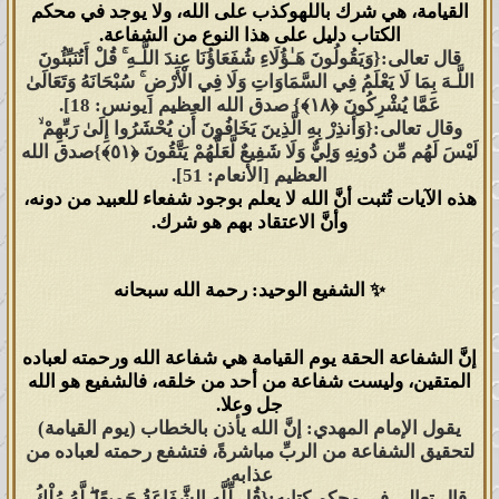
القيامة، هي
شرك بالله
وكذب على الله، ولا يوجد في محكم
استجاب لدعوتهم في كلّ زمانٍ ومكانٍ
الكتاب دليل على هذا النوع من الشفاعة.
إلى يوم الدين. تصديقاً لقول الله تعالى:
قال تعالى:
{وَيَقُولُونَ هَـٰؤُلَاءِ شُفَعَاؤُنَا عِندَ اللَّـهِ ۚ قُلْ أَتُنَبِّئُونَ
اللَّـهَ بِمَا لَا يَعْلَمُ فِي السَّمَاوَاتِ وَلَا فِي الْأَرْضِ ۚ سُبْحَانَهُ وَتَعَالَىٰ
{وَلَقَدْ أُوحِيَ إِلَيْكَ وَإِلَى الَّذِينَ مِن قَبْلِكَ
عَمَّا يُشْرِكُونَ ﴿١٨﴾}
صدق الله العظيم [يونس: 18].
لَئِنْ أَشْرَكْتَ لَيَحْبَطَنَّ عَمَلُكَ وَلَتَكُونَنَّ مِنَ
وقال تعالى:
{وَأَنذِرْ بِهِ الَّذِينَ يَخَافُونَ أَن يُحْشَرُوا إِلَىٰ رَبِّهِمْ ۙ
الْخَاسِرِينَ ﴿٦٥﴾}
صدق الله العظيم
لَيْسَ لَهُم مِّن دُونِهِ وَلِيٌّ وَلَا شَفِيعٌ لَّعَلَّهُمْ يَتَّقُونَ ﴿٥١﴾}
صدق الله
العظيم [الأنعام: 51].
[الزمر].
هذه الآيات تُثبت أنَّ الله لا يعلم بوجود شفعاء للعبيد من دونه،
وأنَّ الاعتقاد بهم هو شرك.
فاستجاب رسلُ الله لأمر ربهم وأنذروا
عباده أنّ من أشرك بالله ليحبطنّ عمله
✨ الشفيع الوحيد: رحمة الله سبحانه
فلا يتقبل منه شيئاً فيكون من الخاسرين،
فَصَدَعَ رسلُ الله بأمر الله لعباده أن لا
إنَّ الشفاعة الحقة يوم القيامة هي
شفاعة الله ورحمته لعباده
يشركوا بالله وأنذروا العباد أن ليس لهم
المتقين
، وليست شفاعة من أحد من خلقه، فالشفيع هو
الله
من دون الله لا وليٌّ ولا نبيٌّ يَشفع لهم
جل وعلا
.
يقول الإمام المهدي:
إنَّ الله يأذن بالخطاب (يوم القيامة)
بين يدي الله.
لتحقيق الشفاعة من الربِّ مباشرةً،
فتشفع رحمته لعباده من
عذابه
.
تصديقاً لقول الله تعالى:
{اللَّـهُ الَّذِي خَلَقَ
قال تعالى في محكم كتابه:
{قُل لِّلَّهِ الشَّفَاعَةُ جَمِيعًا ۖ لَّهُ مُلْكُ