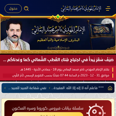
دخول
صَيْفُ سَقَرَ يَبدأُ في اجتياحِ شِتاءِ القُطبِ الشَّمالي كَما وعَدناكُم بالحقِّ لعَامِكم هذا (1445 هـ) ..
بقلم الإمام المهدي ناصر محمد اليماني يوم 18 - جمادى الآخرة - 1445 هـ
موافق 31 - 12 - 2023 م الساعة 07:44 صباحًا بحسب التقويم الرسمي لأمّ القُرى
*** فاعلم أنه لا إله إلا الله: العقيدة الصحيحة وعلم التوحيد ***
نفي شفاعة العبيد للعبيد بين يدي الرب المعبود
سلسلة بيانات فيروس كورونا وسره المكنون