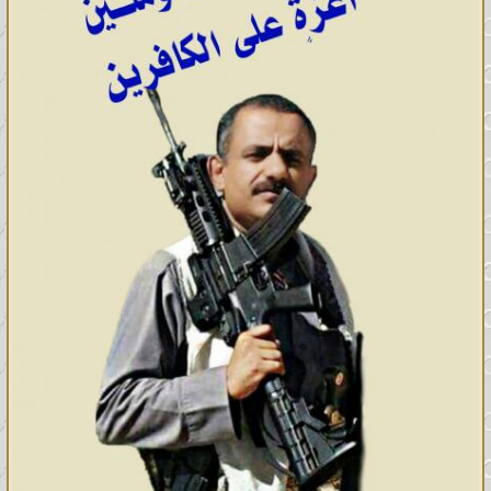
يسمع لك ، وسل تعطه ، واشفع
تشفَّع ، فأقول : يا رب أمتي أمتي ،
فيقال لي : انطلق ، فمن كان في
قلبه مثقال حبة من خردلٍ من إيمان
فأخرجه منها ، فأنطلق فأفعل .
ثم أعود إلى ربي أحمده بتلك
المحامد ، ثم أخر له ساجداً ، فيقال
لي : يا محمد ، ارفع رأسك ، وقل
يسمع لك ، وسل تعطه ، واشفع
تشفع ، فأقول : يا رب ، أمتي أمتي ،
فيقال لي : انطلق ، فمن كان في