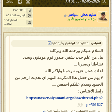
أدوات
58
01:55 AM
02-05-2026 -
المسلمين في العجم والعرب فكيف
تصدّقون بالباطل وتتّبعونه وتعرضون عن
Mar 2016
سليم دحان السباعي
اليمن-محافظة عَمْرَانْ-بَنِيْ صُرَيْمْ- خِيَارْ حَاشد
الحقّ في محكم القرآن وعن الحقّ في
من الأنصار السابقين الأخيار
المشاركات :
1,262
أحاديث سنّة البيان؟ فكيف ترون الحقّ
باطلاً والباطل حقّاً! فهل أنتم مسلمون أم
مُبلسون من رحمة الله أرحم الراحمين؟
اقتباس المشاركة : ابراهيم رشيد عابد
ألا وإنّ المُبلسين من رحمة الله في
السلام عليكم ورحمة الله وبركاته
عذاب الله خالدون في النار، وسبب
هل من علم جديد يشفي صدور قوم مومنون ويجدد
بقائهم في عذاب الله هو بسبب إبلاسهم
نشاطنا ويصبرنا ...
من رحمته وينتظرون أن يرحمهم سواه
اعادة شحن عزيمه رحمنا واياكم الله
فيشفع لهم بين يدي ربهم، فاتقوا الله يا
لا يهم من حصل هذا المكرمه المهم اي تحديث ارحم من
معشر المُبلسين من رحمة الله وتذكّروا
الجمود وسلام عليكم اجمعين ....
قول الله تعالى:
{حَتَّىٰ إِذَا فَتَحْنَا عَلَيْهِم بَابًا
رابط الاقتباس :
ذَا عَذَابٍ شَدِيدٍ إِذَا هُمْ فِيهِ مُبْلِسُونَ ﴿٧٧﴾}
https://nasser-alyamani.org/showthread.php?
صدق الله العظيم [المؤمنون].
p=501627
—
انتهى الاقتباس من ابراهيم رشيد عابد