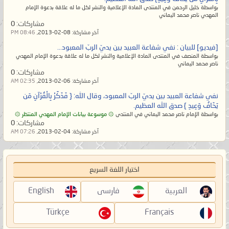
عبدُ الله وخليفته الإمام المهديّ ناصر
دون الله، وهذا العبد الصالح المُكرّم قد
بواسطة خليل الرحمن في المنتدى المادة الإعلامية والنشر لكل ما له علاقة بدعوة الإمام
محمد اليماني.
مات
ولو لم يزل موجودًا لنهاهم عن ذلك
المهدي ناصر محمد اليماني
مشاركات:
0
_____________
ولكن الشرك يحدث من بعد موته، فهلمّوا
آخر مشاركة:
08-02-2013,
08:46 PM
لننظر إلى حوار المشركين المؤمنين بالله
[فيديو] للبيان : نفي شفاعة العبيد بين يديّ الربّ المعبود...
[ لقراءة البيان من الموسوعة ]
ويشركون به عباده المُكرمين، وكذلك
بواسطة المنصف في المنتدى المادة الإعلامية والنشر لكل ما له علاقة بدعوة الإمام المهدي
ناصر محمد اليماني
https://nasser-alyamani.org/showthread.php?t=35775
حوار الكفار الذين عبدوا الأصنام دون أن
مشاركات:
0
آخر مشاركة:
06-02-2013,
02:35 AM
يعلموا سرّ عبادتها إلّا أنّهم وجدوا آباءهم
نفي شفاعة العبيد بين يديّ الربّ المعبود، وقال الله: { فَذَكِّرْ‌ بِالْقُرْ‌آنِ مَن
كابِرًا عن كابرٍ كذلك يفعلون فهم على
يَخَافُ وَعِيدِ } صدق الله العظيم.
آثارهم يهرعون. وقال الله تعالى:
{وَيَوْمَ
بواسطة الإمام ناصر محمد اليماني في المنتدى
۞ موسوعة بيانات الإمام المهدي المنتظر ۞
مشاركات:
0
يُنَادِيهِمْ فَيَقُولُ أَيْنَ شُرَكَائِيَ الَّذِينَ كُنتُمْ
آخر مشاركة:
04-02-2013,
07:26 AM
تَزْعُمُونَ ﴿٦٢﴾ قَالَ الَّذِينَ حَقَّ عَلَيْهِمُ
الْقَوْلُ رَبَّنَا هَـٰؤُلَاءِ الَّذِينَ أَغْوَيْنَا أَغْوَيْنَاهُمْ
اختيار اللغة السريع
كَمَا غَوَيْنَا ۖ تَبَرَّأْنَا إِلَيْكَ ۖ مَا كَانُوا إِيَّانَا يَعْبُدُونَ
﴿٦٣﴾}
صدق الله العظيم [القصص].
العربية
فارسی
English
Türkçe
Français
وإليكم التأويل بالحقّ؛ حقيقٌ لا أقول على