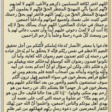
اقتباس المشاركة :
اللهم اغفر لكافة المسلمين ذكرهم والأنثى، اللهم لا تُعذبهم
لأنّهم كذبوا بأنّي المهديّ المنتظَر الحقّ فإنّهم لا يعلمون أنّي
فيأتون آدم فيقولون له اشفع لذريتك
المهديّ المنتظَر الحقّ من ربّهم؛ اللهم فاغفر لهم بحقّ رحمتك
التي كتبت على نفسك ولجميع أمواتهم وأدخلنا أجمعين
، فيقول : لست لها ، ولكن عليكم
برحمتك في عبادك الصالحين؛ اللهم عبدك يسألك بحقّ لا إله
بإبراهيم ، فإنه خليل الله ، فيأتون
إلا أنت أن لا تُجبْ دعوتي عليهم أبداً وأن تجيب دعائي لهم يا
من وسعتَ كُلّ شيء رحمةً وعلماً يا أرحم الراحمين.
إبراهيم ، فيقول : لست لها ، ولكن
فادعوا يا معشر الأنصار كدعاء إمامكم لأُمّتكم من أجل تحقيق
عليكم بموسى ، فإنه كليم الله ،
النعيم الاعظم في نفس ربّكم فإنّه لا يتحقّق ما لم يُدخل عباده
في رحمته إن كنتم تعبدون نعيم رضوان الله كغاية، وأما أن
فيؤتى موسى ، فيقول : لست لها ،
تكونوا تعبدون رضوان الله كوسيلةٍ ليدخلكم جنته ويقيكم من
ناره فلكم ذلك، ولكن لي سؤال لو أنّ أحدكم بحث عن أبيه
ولكن عليكم بعيسى ، فإنه رُوح الله
وأمّه وإخوته وأبنائه بين أصحاب الجنة فلم يجدهم ومن ثم
اطّلع فرآهم يصطرخون في سواء الجحيم فهل ترون أنّكم
وكلمته ، فيؤتى عيسى ، فيقول :
سوف تستمتعون بالنعيم والحور من بعد اطِّلاعكم عليهم وهم
يصطرخون في نار جهنم؟ فلا يفتنكم ذلك عن رحمة من هو
لست لها، ولكن عليكم بمحمد .
أرحم بهم منكم، وقولوا: "إذا كان هذا حالنا فكيف حال من هو
أرحم بهم منّا؟" ثم سَلوهُ برحمته التي كتب على نفسه أن
فأوتى فأقول : أنا لها ، ثم أنطلق
يهدي أهل بيوتكم والناس أجمعين، واعلموا أنّ الله حين يُهلك
الكفار المعرضين عن دعوة رسل ربّهم فيهلكهم من غير ظلمٍ
فاستأذن على ربي ، فيؤذن لي ،