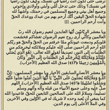
نرضى حتى تكون أنت راضياً في نفسك، وكيف تكون راضياً
في نفسك؟ وذلك حتى تدخل أمّي وأبتي وأولادي وإخوتي
تصديقاً لقول الله تعالى:
{لَن تَنفَعَكُمْ
وجميع أهل بيتي وجميع المسلمين في رحمتك، وأشهدُ لله
شهادة الحقّ اليقين أنّك أرحم بهم من عبدك ووعدك الحقّ
أَرْحَامُكُمْ وَلَا أَوْلَادُكُمْ ۚ يَوْمَ الْقِيَامَةِ يَفْصِلُ
وأنت أرحم الراحمين. ]]]
بَيْنَكُمْ ۚوَاللَّـهُ بِمَا تَعْمَلُونَ بَصِيرٌ ﴿٣﴾}
صدق
الله العظيم [الممتحنة:3]، ولذلك قال
ويا معشر الربّانيّين أيّها العابدين لنعيم رضوان الله ربّ
العالمين وكأنّي أرى روح نعيم الرضوان تغشاكم فخشعت
محمدٌ رسول الله صلّى الله عليه وآله
قلوبكم ودمعت عيونكم ممّا عرفتم من الحقّ والحقّ هو ربّكم
وسلم:
[يا فاطمة بنت مُحمد اعملي
الله أرحم الراحمين صلّى الله عليكم وملائكته ليخرجكم من
لنفسك فإني لا أغني عنك من الله شيئاً]
الظُلمات إلى النور، تصديقاً لقول الله تعالى: {هُوَ الَّذِي يُصَلِّي
عَلَيْكُمْ وَمَلَائِكَتُهُ لِيُخْرِجَكُم مِّنَ الظُّلُمَاتِ إِلَى النُّورِ ۚ وَكَانَ
صدق محمد رسول الله صلّى الله عليه
بِالْمُؤْمِنِينَ رَحِيمًا ﴿٤٣﴾} صدق الله العظيم [الأحزاب].
وآله وسلّم.
ويا معشر الأنصار السابقين الأخيار ويا معشر المسلمين: {إِنَّ
اللَّـهَ وَمَلَائِكَتَهُ يُصَلُّونَ عَلَى النَّبِيِّ ۚ يَا أَيُّهَا الَّذِينَ آمَنُوا صَلُّوا عَلَيْهِ
ومن ثم تبيّن لنا الحديث المُفترى عن
وَسَلِّمُوا تَسْلِيمًا ﴿٥٦﴾} صدق الله العظيم [الأحزاب]، اللهم
النّبي كذباً أنَّ محمداً رسولَ الله صلى
صلِّ عليه وعلى جميع الأنبياء من قبله وآله وآلهم وسلّم
الله عليه وآله وسلم، يشفع للناس كما
تسليماً، وسلامُ الله على الصالحين التابعين للحقّ، فاعبدوا الله
كما ينبغي أن يُعبد وحده لا شريك له في الأوّلين وفي الآخرين
يلي:
وفي الملأ الأعلى إلى يوم الدين.