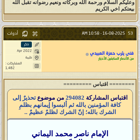
وعليكم السلام ورحمة الله وبركاته ونعيم رضوانه تقبل الله
بيعتكم اخي الكريم
أدوات
53
10:58 AM
16-08-2025 -
ذكر
Apr 2022
فتى يثرب حمزة العبيدي
طيبة
من الأنصار السابقين الأخيار
المشاركات :
1,482
======== اقتباس =========
اقتباس المشاركة
294082
من موضوع
تحذيرٌ إلى
كافة المؤمنين بالله ثم ألبسوا إيمانهم بظلمِ
الشرك بالله؛ إنّ الشرك لظلمٌ عظيمٌ ..
الإمام ناصر محمد اليماني