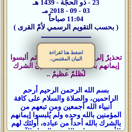
23 - ذو الحجّة - 1439 هـ
03 - 09 - 2018 مـ
11:04 صباحاً
( بحسب التقويم الرسمي لأمّ القرى )
ــــــــــــــــــــــــ
اضغط هنا لقراءة
تحذيرٌ إلى كافة المؤمنين بالله ثم ألبسوا
البيان المقتبس..
إيمانهم بظلمِ الشرك بالله؛ إنّ الشرك
لظلمٌ عظيمٌ ..
بسم الله الرحمن الرحيم أرحم
الراحمين، والصلاة والسلام على كافة
أنبياء الله أجمعين ومن تبعهم من
المؤمنين بالله وحده ولم يُلبسوا إيمانهم
بالشرك بالله أحداً من عباده، أولئك لهم
الأمن من عذاب الله في الدنيا والآخرة،