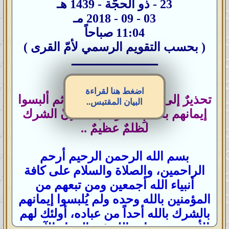
23 - ذو الحجّة - 1439 هـ
03 - 09 - 2018 مـ
11:04 صباحاً
( بحسب التقويم الرسمي لأمّ القرى )
ــــــــــــــــــــــــ
اضغط هنا لقراءة
تحذيرٌ إلى كافة المؤمنين بالله ثم ألبسوا
البيان المقتبس..
إيمانهم بظلمِ الشرك بالله؛ إنّ الشرك
لظلمٌ عظيمٌ ..
بسم الله الرحمن الرحيم أرحم
الراحمين، والصلاة والسلام على كافة
أنبياء الله أجمعين ومن تبعهم من
المؤمنين بالله وحده ولم يُلبسوا إيمانهم
بالشرك بالله أحداً من عباده، أولئك لهم
الأمن من عذاب الله في الدنيا والآخرة،