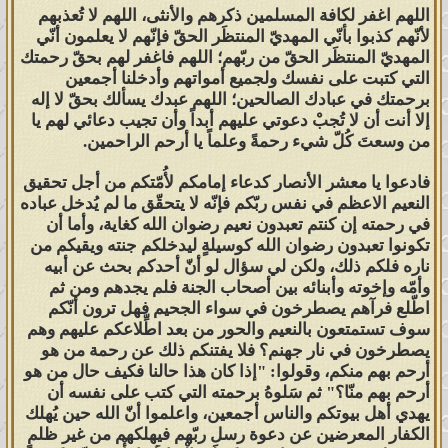
اقتباس المشاركة :
اللهم اغفر لكافة المسلمين ذكرهم والأنثى، اللهم لا تُعذبهم
لأنّهم كذبوا بأنّي المهديّ المنتظَر الحقّ فإنّهم لا يعلمون أنّي
فيأتون آدم فيقولون له اشفع لذريتك
المهديّ المنتظَر الحقّ من ربّهم؛ اللهم فاغفر لهم بحقّ رحمتك
التي كتبت على نفسك ولجميع أمواتهم وأدخلنا أجمعين
، فيقول : لست لها ، ولكن عليكم
برحمتك في عبادك الصالحين؛ اللهم عبدك يسألك بحقّ لا إله
بإبراهيم ، فإنه خليل الله ، فيأتون
إلا أنت أن لا تُجبْ دعوتي عليهم أبداً وأن تجيب دعائي لهم يا
من وسعتَ كُلّ شيء رحمةً وعلماً يا أرحم الراحمين.
إبراهيم ، فيقول : لست لها ، ولكن
فادعوا يا معشر الأنصار كدعاء إمامكم لأُمّتكم من أجل تحقيق
عليكم بموسى ، فإنه كليم الله ،
النعيم الاعظم في نفس ربّكم فإنّه لا يتحقّق ما لم يُدخل عباده
في رحمته إن كنتم تعبدون نعيم رضوان الله كغاية، وأما أن
فيؤتى موسى ، فيقول : لست لها ،
تكونوا تعبدون رضوان الله كوسيلةٍ ليدخلكم جنته ويقيكم من
ناره فلكم ذلك، ولكن لي سؤال لو أنّ أحدكم بحث عن أبيه
ولكن عليكم بعيسى ، فإنه رُوح الله
وأمّه وإخوته وأبنائه بين أصحاب الجنة فلم يجدهم ومن ثم
اطّلع فرآهم يصطرخون في سواء الجحيم فهل ترون أنّكم
وكلمته ، فيؤتى عيسى ، فيقول :
سوف تستمتعون بالنعيم والحور من بعد اطِّلاعكم عليهم وهم
يصطرخون في نار جهنم؟ فلا يفتنكم ذلك عن رحمة من هو
لست لها، ولكن عليكم بمحمد .
أرحم بهم منكم، وقولوا: "إذا كان هذا حالنا فكيف حال من هو
أرحم بهم منّا؟" ثم سَلوهُ برحمته التي كتب على نفسه أن
فأوتى فأقول : أنا لها ، ثم أنطلق
يهدي أهل بيوتكم والناس أجمعين، واعلموا أنّ الله حين يُهلك
الكفار المعرضين عن دعوة رسل ربّهم فيهلكهم من غير ظلمٍ
فاستأذن على ربي ، فيؤذن لي ،