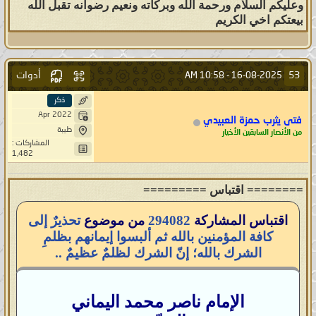
وعليكم السلام ورحمة الله وبركاته ونعيم رضوانه تقبل الله
بيعتكم اخي الكريم
أدوات
53
10:58 AM
16-08-2025 -
ذكر
Apr 2022
فتى يثرب حمزة العبيدي
طيبة
من الأنصار السابقين الأخيار
المشاركات :
1,482
======== اقتباس =========
اقتباس المشاركة
294082
من موضوع
تحذيرٌ إلى
كافة المؤمنين بالله ثم ألبسوا إيمانهم بظلمِ
الشرك بالله؛ إنّ الشرك لظلمٌ عظيمٌ ..
الإمام ناصر محمد اليماني