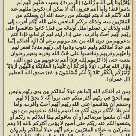
لِيُقَرِّبُونَا إِلَى اللَّـهِ زُلْفَىٰ} [الزمر:3]، بسبب ظنّهم أنّهم لم
عباد الله المقربين وهم عبادٌ لله أمثالهم
يذنبوا قط! وأما أنتم فترون أنّه لا يمكن أن تكونوا مثلهم عند
ولهم الحقّ في الله ما لأنبيائه وأوليائه
الله لأنّكم قد أذنبتم فيَئِستُم من رحمة الله أن يجعلكم من
الصالحين المتنافسين إلى ربهم أيهّم
المُقرّبين منه، ولذلك تركتُم التنافس على الله أيّكم أقرب إلى
الله، ولذلك لن تفعلوا مثل أوليائه من قبل؛ كانوا يتنافسوا على
أقرب، فلا ينبغي لعبدٍ يعبد الله وحده لا
ربّهم أيّهم أحبّ وأقرب، حتى إذا رأيتم لهم كراماتٍ فإذا أنتم
شريك له ومن ثم يتنازل عن المنافسة
تدعونهم من دون الله من بعد موتهم برغم أنّ الله أفتاكم إنّما
في حبّ الله وقربه لأنبيائه وأوليائه
هم عبادٌ أمثالكم ولهم ذنوب وتابوا إلى ربّهم متاباً؛ فغفر لهم
وأحبّهم وقربهم وتنافسوا على حُبّ الله وقربه ونعيم رضوان
العابدين، أم تجدونهم تَفضّلوا بالله
نفسه حتى إذا كرّمهم الله فإذا أنتم تدعونهم من دون الله،
لأحدهم أن يكون هو الأقرب؟ فقربةً إلى
وقال الله تعالى: {وَلَا يَأْمُرَكُمْ أَن تَتَّخِذُوا الْمَلَائِكَةَ وَالنَّبِيِّينَ أَرْبَابًا ۗ
من تتفضلون بالله الحقّ! فماذا بعد الحقّ
أَيَأْمُرُكُم بِالْكُفْرِ بَعْدَ إِذْ أَنتُم مُّسْلِمُونَ ﴿٨٠﴾} صدق الله العظيم
[آل عمران].
إلا الضلال؟ قل هاتوا برهانكم إن كنتم
صادقين؟ بل إنكم لكاذبون يا عبيدَ عباد
ومن ثم أفتاكم الله إنّما هم عبادٌ أمثالكم بين يدي ربّهم وليس
لهم الحقّ في ربّهم أكثر منكم حتى تروا أنّه لا يحقّ إلا لهم
الله المقربين، فتذكّروا قول الله تعالى:
وحدهم أن يتنافسوا على الله ربّهم أيّهم أحبّ وأقرب، وأما
{أُولَـٰئِكَ الَّذِينَ يَدْعُونَ يَبْتَغُونَ إِلَىٰ رَبِّهِمُ
أنتم فلا! لأنّكم ترون أنّكم قد أذنبتم ولذلك تدعونهم من دون
الْوَسِيلَةَ أَيُّهُمْ أَقْرَبُ وَيَرْجُونَ رَحْمَتَهُ
الله أن يشفوا مرضاكم أو أن يعافوكم مِمّا ابتلاكم به ربّكم أو
يشفعوا لكم عند ربّكم حتى أصبح لا يؤمن أكثركم بالله إلا وهم
وَيَخَافُونَ عَذَابَهُ ۚ إِنَّ عَذَابَ رَبِّكَ كَانَ
مشركين به عبادَه المقرّبين برغم أنّهم عبادٌ أمثالكم ولم يكن
مَحْذُورًا ﴿٥٧﴾}
صدق الله العظيم