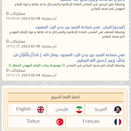
عبدُ الله وخليفته الإمام المهديّ ناصر
دون الله، وهذا العبد الصالح المُكرّم قد
بواسطة خليل الرحمن في المنتدى المادة الإعلامية والنشر لكل ما له علاقة بدعوة الإمام
محمد اليماني.
مات
ولو لم يزل موجودًا لنهاهم عن ذلك
المهدي ناصر محمد اليماني
مشاركات:
0
_____________
ولكن الشرك يحدث من بعد موته، فهلمّوا
آخر مشاركة:
08-02-2013,
08:46 PM
لننظر إلى حوار المشركين المؤمنين بالله
[فيديو] للبيان : نفي شفاعة العبيد بين يديّ الربّ المعبود...
[ لقراءة البيان من الموسوعة ]
ويشركون به عباده المُكرمين، وكذلك
بواسطة المنصف في المنتدى المادة الإعلامية والنشر لكل ما له علاقة بدعوة الإمام المهدي
ناصر محمد اليماني
https://nasser-alyamani.org/showthread.php?t=35775
حوار الكفار الذين عبدوا الأصنام دون أن
مشاركات:
0
آخر مشاركة:
06-02-2013,
02:35 AM
يعلموا سرّ عبادتها إلّا أنّهم وجدوا آباءهم
نفي شفاعة العبيد بين يديّ الربّ المعبود، وقال الله: { فَذَكِّرْ‌ بِالْقُرْ‌آنِ مَن
كابِرًا عن كابرٍ كذلك يفعلون فهم على
يَخَافُ وَعِيدِ } صدق الله العظيم.
آثارهم يهرعون. وقال الله تعالى:
{وَيَوْمَ
بواسطة الإمام ناصر محمد اليماني في المنتدى
۞ موسوعة بيانات الإمام المهدي المنتظر ۞
مشاركات:
0
يُنَادِيهِمْ فَيَقُولُ أَيْنَ شُرَكَائِيَ الَّذِينَ كُنتُمْ
آخر مشاركة:
04-02-2013,
07:26 AM
تَزْعُمُونَ ﴿٦٢﴾ قَالَ الَّذِينَ حَقَّ عَلَيْهِمُ
الْقَوْلُ رَبَّنَا هَـٰؤُلَاءِ الَّذِينَ أَغْوَيْنَا أَغْوَيْنَاهُمْ
اختيار اللغة السريع
كَمَا غَوَيْنَا ۖ تَبَرَّأْنَا إِلَيْكَ ۖ مَا كَانُوا إِيَّانَا يَعْبُدُونَ
﴿٦٣﴾}
صدق الله العظيم [القصص].
العربية
فارسی
English
Türkçe
Français
وإليكم التأويل بالحقّ؛ حقيقٌ لا أقول على