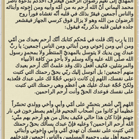
المهديّ إلى نعيم رضوان الرحمن فيعترف أحدكم بدعوة ناصر
فَقَدْ كَذَّبُوكُم بِمَا تَقُولُونَ فَمَا تَسْتَطِيعُونَ
محمد اليماني أنّ الله أرحم به من أمّه وأبيه ومن إخوته وأبنائه
صَرْفًا وَلَا نَصْرًا ۚوَمَن يَظْلِم مِّنكُمْ نُذِقْهُ
والناس أجمعين فيقرّ بذلك في قلبه أنّه تغشاه فوراً روح
الرضوان من الله وهو لا يزال فوق كرسي الجهاز فيقشعر
عَذَابًا كَبِيرًا ﴿١٩﴾ وَمَا أَرْسَلْنَا قَبْلَكَ مِنَ
جلده فيلين قلبه بذكر ربِّه فيقول:
الْمُرْسَلِينَ إِلَّا إِنَّهُمْ لَيَأْكُلُونَ الطَّعَامَ
وَيَمْشُونَ فِي الْأَسْوَاقِ ۗوَجَعَلْنَا بَعْضَكُمْ
[[[ يا رب إنّك قلت في مُحكم كتابك أنّك أرحم بعبدك من أمّي
ومن أبي ومن إخوتي ومن أبنائي ومن الناس أجمعين؛ يا ربِّ
لِبَعْضٍ فِتْنَةً أَتَصْبِرُونَ ۗ وَكَانَ رَبُّكَ بَصِيرًا
عبدك بين يديك لا يتوسل بالمهديّ المنتظَر ولا بمحمدٍ رسول
﴿٢٠﴾}
صدق الله العظيم [الفرقان].
الله صلّى الله عليه وآله وسلم ولا بأحدٍ من كافة الأنبياء
والمرسَلين، فكيف أفعل ذلك وقد علمتُ أنّك أرحم بعبدك
منهم أجمعين! بل أتوسل إليك ربّي بحقّ رحمتك التي كتبت
ويا معشر كافة علماء المسلمين وعامتهم
على نفسك، اللهم إن كانت ذنوبي حُجّةً لك على عبدك فتُعذبه
أجمعين والناس كافةً، كونوا شهداء على
ولكنّ حُجّة عبدك عليك هي أعظم وهي رحمتك التي كتبت
أنفسكم أنه تبيّن لكم أنّكم كنتم على
على نفسك فوعدك الحقّ وأنت أرحم الراحمين.
الباطل جميعاً المسلم منكم والكافر
اللهم إنّي أشعر بتحسّرٍ على أمّي وأبي وأخي وولدي تحسّراً
سواء، أم يزعم المسلمون أنهم أهدى من
عظيماً لو كانوا من أصحاب الجحيم فأراهم يصطرخون في نار
الكافرين سبيلاً؟ فمن ثمّ يردّ الإمام
جهنم فإذا كان هذا حالي فكيف بحال من هو أرحم بهم منّي؛
الله أرحم الراحمين؟ وعليه فإنّ عبدك يسألك بحقّ رحمتك
المهديّ على المسلمين وأقول: والله ثم
التي كتبت على نفسك أن تهدي أمّي وأبي وإخوتي وأبنائي
والله لو صلّيتم الليل والنهار لله وأنفقتم
وجميع أهل بيتي وجميع المسلمين والناس أجمعين فتدخلهم