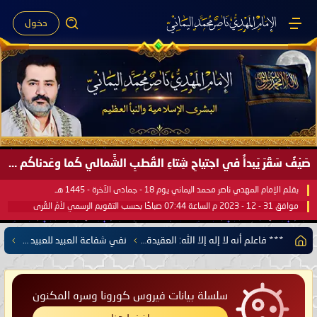
دخول
صَيْفُ سَقَرَ يَبدأُ في اجتياحِ شِتاءِ القُطبِ الشَّمالي كَما وعَدناكُم بالحقِّ لعَامِكم هذا (1445 هـ) ..
بقلم الإمام المهدي ناصر محمد اليماني يوم 18 - جمادى الآخرة - 1445 هـ
موافق 31 - 12 - 2023 م الساعة 07:44 صباحًا بحسب التقويم الرسمي لأمّ القُرى
*** فاعلم أنه لا إله إلا الله: العقيدة الصحيحة وعلم التوحيد ***
نفي شفاعة العبيد للعبيد بين يدي الرب المعبود
سلسلة بيانات فيروس كورونا وسره المكنون