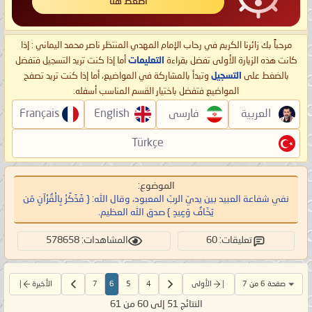
اضغط هنا
مرحباً بك زائرنا الكريم في رحاب الإمام المهدي المنتظر ناصر محمد اليماني : إذا
كانت هذه الزيارة الأولى تفضل بقراءة
التعليمات
أما إذا كنت تريد التسجيل فتفضل
بالضغط على
التسجيل
وتبدأ بالمشاركة في المواضيع، أما إذا كنت تريد تصفح
المواضيع فتفضل باختيار القسم المناسب أسفله.
العربية
فارسی
English
Français
Türkçe
الموضوع:
نفي شفاعة العبيد بين يديّ الربّ المعبود، وقال الله: { فَذَكِّرْ‌ بِالْقُرْ‌آنِ مَن
يَخَافُ وَعِيدِ } صدق الله العظيم.
تعليقات: 60
المشاهدات: 578658
صفحة 6 من 7
الأولى
4
5
6
7
الأخيرة
النتائج 51 إلى 60 من 61