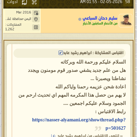
أدوات
58
01:55 AM
02-05-2026 -
المسلمين في العجم والعرب فكيف
تصدّقون بالباطل وتتّبعونه وتعرضون عن
Mar 2016
سليم دحان السباعي
اليمن-محافظة عَمْرَانْ-بَنِيْ صُرَيْمْ- خِيَارْ حَاشد
الحقّ في محكم القرآن وعن الحقّ في
من الأنصار السابقين الأخيار
المشاركات :
1,262
أحاديث سنّة البيان؟ فكيف ترون الحقّ
باطلاً والباطل حقّاً! فهل أنتم مسلمون أم
مُبلسون من رحمة الله أرحم الراحمين؟
اقتباس المشاركة : ابراهيم رشيد عابد
ألا وإنّ المُبلسين من رحمة الله في
السلام عليكم ورحمة الله وبركاته
عذاب الله خالدون في النار، وسبب
هل من علم جديد يشفي صدور قوم مومنون ويجدد
بقائهم في عذاب الله هو بسبب إبلاسهم
نشاطنا ويصبرنا ...
من رحمته وينتظرون أن يرحمهم سواه
اعادة شحن عزيمه رحمنا واياكم الله
فيشفع لهم بين يدي ربهم، فاتقوا الله يا
لا يهم من حصل هذا المكرمه المهم اي تحديث ارحم من
معشر المُبلسين من رحمة الله وتذكّروا
الجمود وسلام عليكم اجمعين ....
قول الله تعالى:
{حَتَّىٰ إِذَا فَتَحْنَا عَلَيْهِم بَابًا
رابط الاقتباس :
ذَا عَذَابٍ شَدِيدٍ إِذَا هُمْ فِيهِ مُبْلِسُونَ ﴿٧٧﴾}
https://nasser-alyamani.org/showthread.php?
صدق الله العظيم [المؤمنون].
p=501627
—
انتهى الاقتباس من ابراهيم رشيد عابد