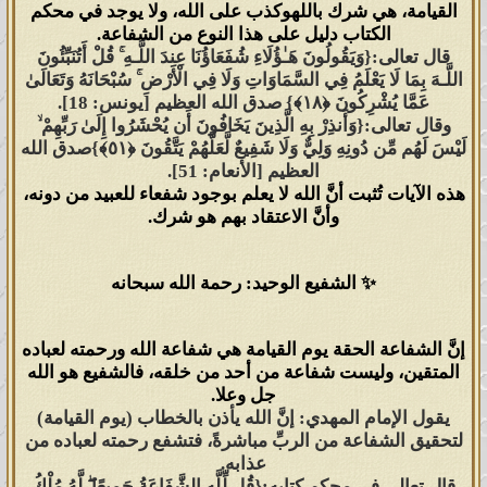
القيامة، هي
شرك بالله
وكذب على الله، ولا يوجد في محكم
استجاب لدعوتهم في كلّ زمانٍ ومكانٍ
الكتاب دليل على هذا النوع من الشفاعة.
إلى يوم الدين. تصديقاً لقول الله تعالى:
قال تعالى:
{وَيَقُولُونَ هَـٰؤُلَاءِ شُفَعَاؤُنَا عِندَ اللَّـهِ ۚ قُلْ أَتُنَبِّئُونَ
اللَّـهَ بِمَا لَا يَعْلَمُ فِي السَّمَاوَاتِ وَلَا فِي الْأَرْضِ ۚ سُبْحَانَهُ وَتَعَالَىٰ
{وَلَقَدْ أُوحِيَ إِلَيْكَ وَإِلَى الَّذِينَ مِن قَبْلِكَ
عَمَّا يُشْرِكُونَ ﴿١٨﴾}
صدق الله العظيم [يونس: 18].
لَئِنْ أَشْرَكْتَ لَيَحْبَطَنَّ عَمَلُكَ وَلَتَكُونَنَّ مِنَ
وقال تعالى:
{وَأَنذِرْ بِهِ الَّذِينَ يَخَافُونَ أَن يُحْشَرُوا إِلَىٰ رَبِّهِمْ ۙ
الْخَاسِرِينَ ﴿٦٥﴾}
صدق الله العظيم
لَيْسَ لَهُم مِّن دُونِهِ وَلِيٌّ وَلَا شَفِيعٌ لَّعَلَّهُمْ يَتَّقُونَ ﴿٥١﴾}
صدق الله
العظيم [الأنعام: 51].
[الزمر].
هذه الآيات تُثبت أنَّ الله لا يعلم بوجود شفعاء للعبيد من دونه،
وأنَّ الاعتقاد بهم هو شرك.
فاستجاب رسلُ الله لأمر ربهم وأنذروا
عباده أنّ من أشرك بالله ليحبطنّ عمله
✨ الشفيع الوحيد: رحمة الله سبحانه
فلا يتقبل منه شيئاً فيكون من الخاسرين،
فَصَدَعَ رسلُ الله بأمر الله لعباده أن لا
إنَّ الشفاعة الحقة يوم القيامة هي
شفاعة الله ورحمته لعباده
يشركوا بالله وأنذروا العباد أن ليس لهم
المتقين
، وليست شفاعة من أحد من خلقه، فالشفيع هو
الله
من دون الله لا وليٌّ ولا نبيٌّ يَشفع لهم
جل وعلا
.
يقول الإمام المهدي:
إنَّ الله يأذن بالخطاب (يوم القيامة)
بين يدي الله.
لتحقيق الشفاعة من الربِّ مباشرةً،
فتشفع رحمته لعباده من
عذابه
.
تصديقاً لقول الله تعالى:
{اللَّـهُ الَّذِي خَلَقَ
قال تعالى في محكم كتابه:
{قُل لِّلَّهِ الشَّفَاعَةُ جَمِيعًا ۖ لَّهُ مُلْكُ