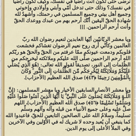
نرضى حتى تكون أنت راضياً في نفسك، وكيف تكون راضياً
في نفسك؟ وذلك حتى تدخل أمّي وأبتي وأولادي وإخوتي
تصديقاً لقول الله تعالى:
{لَن تَنفَعَكُمْ
وجميع أهل بيتي وجميع المسلمين في رحمتك، وأشهدُ لله
شهادة الحقّ اليقين أنّك أرحم بهم من عبدك ووعدك الحقّ
أَرْحَامُكُمْ وَلَا أَوْلَادُكُمْ ۚ يَوْمَ الْقِيَامَةِ يَفْصِلُ
وأنت أرحم الراحمين. ]]]
بَيْنَكُمْ ۚوَاللَّـهُ بِمَا تَعْمَلُونَ بَصِيرٌ ﴿٣﴾}
صدق
الله العظيم [الممتحنة:3]، ولذلك قال
ويا معشر الربّانيّين أيّها العابدين لنعيم رضوان الله ربّ
العالمين وكأنّي أرى روح نعيم الرضوان تغشاكم فخشعت
محمدٌ رسول الله صلّى الله عليه وآله
قلوبكم ودمعت عيونكم ممّا عرفتم من الحقّ والحقّ هو ربّكم
وسلم:
[يا فاطمة بنت مُحمد اعملي
الله أرحم الراحمين صلّى الله عليكم وملائكته ليخرجكم من
لنفسك فإني لا أغني عنك من الله شيئاً]
الظُلمات إلى النور، تصديقاً لقول الله تعالى: {هُوَ الَّذِي يُصَلِّي
عَلَيْكُمْ وَمَلَائِكَتُهُ لِيُخْرِجَكُم مِّنَ الظُّلُمَاتِ إِلَى النُّورِ ۚ وَكَانَ
صدق محمد رسول الله صلّى الله عليه
بِالْمُؤْمِنِينَ رَحِيمًا ﴿٤٣﴾} صدق الله العظيم [الأحزاب].
وآله وسلّم.
ويا معشر الأنصار السابقين الأخيار ويا معشر المسلمين: {إِنَّ
اللَّـهَ وَمَلَائِكَتَهُ يُصَلُّونَ عَلَى النَّبِيِّ ۚ يَا أَيُّهَا الَّذِينَ آمَنُوا صَلُّوا عَلَيْهِ
ومن ثم تبيّن لنا الحديث المُفترى عن
وَسَلِّمُوا تَسْلِيمًا ﴿٥٦﴾} صدق الله العظيم [الأحزاب]، اللهم
النّبي كذباً أنَّ محمداً رسولَ الله صلى
صلِّ عليه وعلى جميع الأنبياء من قبله وآله وآلهم وسلّم
الله عليه وآله وسلم، يشفع للناس كما
تسليماً، وسلامُ الله على الصالحين التابعين للحقّ، فاعبدوا الله
كما ينبغي أن يُعبد وحده لا شريك له في الأوّلين وفي الآخرين
يلي:
وفي الملأ الأعلى إلى يوم الدين.