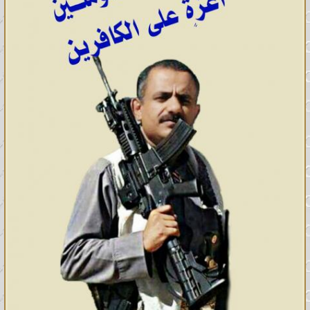
يسمع لك ، وسل تعطه ، واشفع
تشفَّع ، فأقول : يا رب أمتي أمتي ،
فيقال لي : انطلق ، فمن كان في
قلبه مثقال حبة من خردلٍ من إيمان
فأخرجه منها ، فأنطلق فأفعل .
ثم أعود إلى ربي أحمده بتلك
المحامد ، ثم أخر له ساجداً ، فيقال
لي : يا محمد ، ارفع رأسك ، وقل
يسمع لك ، وسل تعطه ، واشفع
تشفع ، فأقول : يا رب ، أمتي أمتي ،
فيقال لي : انطلق ، فمن كان في