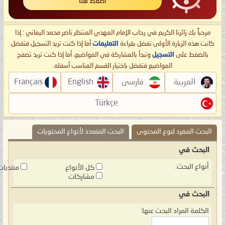
اضغط هنا
مرحباً بك زائرنا الكريم في رحاب الإمام المهدي المنتظر ناصر محمد اليماني : إذا
كانت هذه الزيارة الأولى تفضل بقراءة
التعليمات
أما إذا كنت تريد التسجيل فتفضل
بالضغط على
التسجيل
وتبدأ بالمشاركة في المواضيع، أما إذا كنت تريد تصفح
المواضيع فتفضل باختيار القسم المناسب أسفله.
العربية
فارسی
English
Français
Türkçe
البحث المفرد لنوع المحتوى
البحث المتعدد لأنواع المحتويات
البحث في
أنواع البحث:
كل الأنواع
منتديات
مشاركات
البحث في
الكلمة المراد البحث عنها: