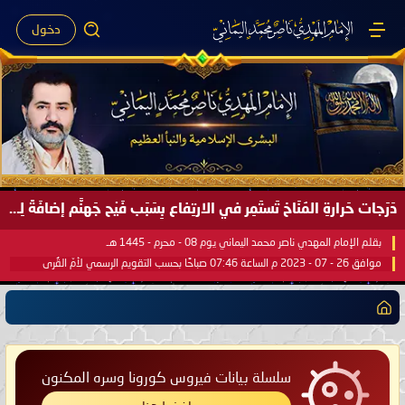
دخول
دَرَجات حَرارةِ المُنَاخ تَستَمِر في الارتِفاع بِسَبَب فَيْح جَهنَّم إضافَةً لِحرارةِ الشَّمس في مُحكَم القُرآن العَظيم ..
بقلم الإمام المهدي ناصر محمد اليماني يوم 08 - محرم - 1445 هـ
موافق 26 - 07 - 2023 م الساعة 07:46 صباحًا بحسب التقويم الرسمي لأمّ القُرى
سلسلة بيانات فيروس كورونا وسره المكنون