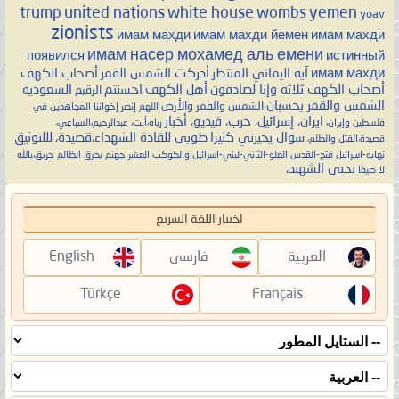
trump
united nations
white house
wombs
yemen
yoav
zionists
имам махди
имам махди йемен
имам махди
имам насер мохамед аль емени
появился
истинный
имам махди
آية اليماني المنتظر
أدركت الشمس القمر
أصحاب الكهف
أصحاب الكهف ثلاثة وإنا لصادقون
أهل الكهف
احسنتم
السعودية
الرقيم
الشمس والقمر بحسبان
الشمس والقمر والأرض
اللهم إنصر إخواننا المجاهدين في
ايران، إسرائيل، حرب، فيديو، أخبار
فلسطين وإيران،
رباه،أنت، عبدالرحيم،السباعي،
سوال يحيرني كثيرا
طوبى للقادة الشهداء،قصيدة،
لللتوثيق
قصيدة،القتل والظلم،
نهايه-اسرائيل فتح-القدس العلو-الثاني-لبني-اسرائيل
والكوكب العشر جهنم يحرق الظالم حريق،يالله
يحيى الشهيد،
لا ضيقا
اختيار اللغة السريع
العربية
فارسی
English
Türkçe
Français