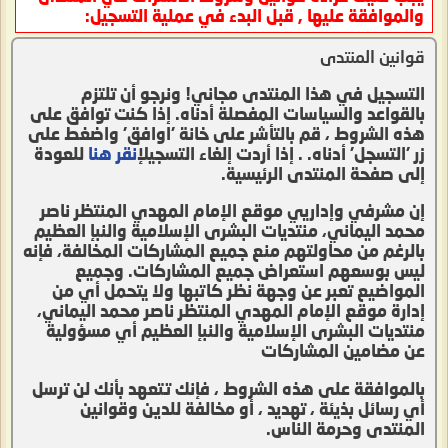
والموافقة عليها , قبل البدء في عملية التسجيل:
قوانين المنتدى
التسجيل في هذا المنتدى مجاني! ونرجو أن تلتزم
بالقواعد والسياسات المفصلة أدناه. إذا كنت توافق على
هذه الشروط ، قم بالتأشر على خانة 'اوافق' واضغط على
زر 'التسجل' أدناه. . إذا أردت إلغاء التسجيل
إنقر هنا
للعودة
إلى صفحة المنتدى الرئيسية.
إن مشرفي وإداريي موقع الإمام المهدي المنتظر ناصر
محمد اليماني، منتديات البشرى الإسلامية والنبإ العظيم
بالرغم من محاولتهم منع جميع المشاركات المخالفة، فإنه
ليس بوسعهم استعراض جميع المشاركات. وجميع
المواضيع تعبر عن وجهة نظر كاتبها ولا يتحمل أي من
إدارة موقع الإمام المهدي المنتظر ناصر محمد اليماني،
منتديات البشرى الإسلامية والنبإ العظيم أي مسؤولية
عن مضامين المشاركات
بالموافقة على هذه الشروط ، فإنك تتعهد بأنك لن ترسل
أي رسائل بذيئة ، تهديد ، أو مخالفة للدين وقوانين
المنتدى وحرمة الناس.