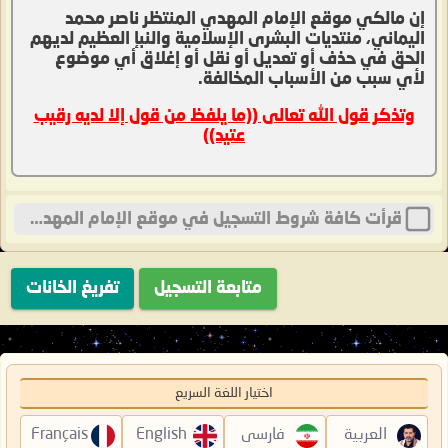
إن مالكي موقع الإمام المهدي المنتظر ناصر محمد
اليماني، منتديات البشرى الإسلامية والنبإ العظيم لديهم
الحق في حذف أو تعديل أو نقل أو إغلاق أي موضوع
لأي سبب من الأسباب المخالفة.
وتذكر قول الله تعالى ((ما يلفظ من قول إلا لديه رقيب
عتيد))
قرأت كافة شروط التسجيل في موقع الإمام المهدي المنتظر ناصر محمد اليماني، منتديات البشرى الإسلامية والنبإ العظيم ، وأوافق بالإلتزام بما جاء فيها .
اختيار اللغة السريع
العربية
فارسی
English
Français