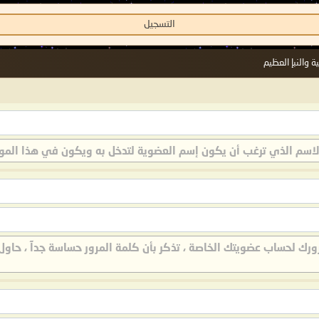
التسجيل
 والنبإ العظيم
الاسم الذي ترغب أن يكون إسم العضوية لتدخل به ويكون في هذا المو
رك لحساب عضويتك الخاصة ، تذكر بأن كلمة المرور حساسة جدآ ، حاول