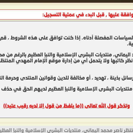
قة عليها , قبل البدء في عملية التسجيل:
سياسات المفصلة أدناه. إذا كنت توافق على هذه الشروط ، قم بال
ة.
ليماني، منتديات البشرى الإسلامية والنبإ العظيم بالرغم من 
كاتبها ولا يتحمل أي من إدارة موقع الإمام المهدي المنتظر نا
ئل بذيئة ، تهديد ، أو مخالفة للدين وقوانين المنتدى وحرمة ال
 منتديات البشرى الإسلامية والنبإ العظيم لديهم الحق في حذف
وتذكر قول الله تعالى ((ما يلفظ من قول إلا لديه رقيب عتيد))
اصر محمد اليماني، منتديات البشرى الإسلامية والنبإ العظيم ، 