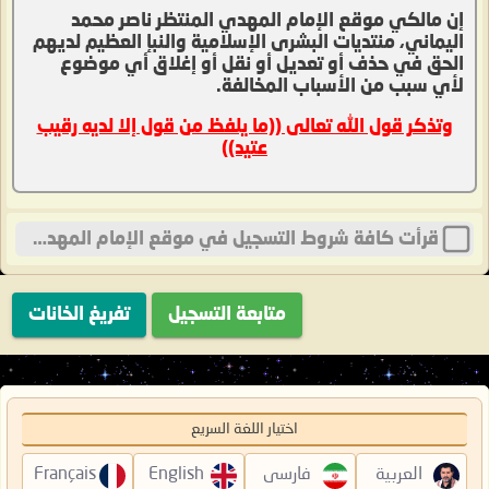
إن مالكي موقع الإمام المهدي المنتظر ناصر محمد
اليماني، منتديات البشرى الإسلامية والنبإ العظيم لديهم
الحق في حذف أو تعديل أو نقل أو إغلاق أي موضوع
لأي سبب من الأسباب المخالفة.
وتذكر قول الله تعالى ((ما يلفظ من قول إلا لديه رقيب
عتيد))
قرأت كافة شروط التسجيل في موقع الإمام المهدي المنتظر ناصر محمد اليماني، منتديات البشرى الإسلامية والنبإ العظيم ، وأوافق بالإلتزام بما جاء فيها .
اختيار اللغة السريع
العربية
فارسی
English
Français