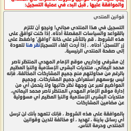
والموافقة عليها , قبل البدء في عملية التسجيل:
قوانين المنتدى
التسجيل في هذا المنتدى مجاني! ونرجو أن تلتزم
بالقواعد والسياسات المفصلة أدناه. إذا كنت توافق على
هذه الشروط ، قم بالتأشر على خانة 'اوافق' واضغط على
زر 'التسجل' أدناه. . إذا أردت إلغاء التسجيل
إنقر هنا
للعودة
إلى صفحة المنتدى الرئيسية.
إن مشرفي وإداريي موقع الإمام المهدي المنتظر ناصر
محمد اليماني، منتديات البشرى الإسلامية والنبإ العظيم
بالرغم من محاولتهم منع جميع المشاركات المخالفة، فإنه
ليس بوسعهم استعراض جميع المشاركات. وجميع
المواضيع تعبر عن وجهة نظر كاتبها ولا يتحمل أي من
إدارة موقع الإمام المهدي المنتظر ناصر محمد اليماني،
منتديات البشرى الإسلامية والنبإ العظيم أي مسؤولية
عن مضامين المشاركات
بالموافقة على هذه الشروط ، فإنك تتعهد بأنك لن ترسل
أي رسائل بذيئة ، تهديد ، أو مخالفة للدين وقوانين
المنتدى وحرمة الناس.