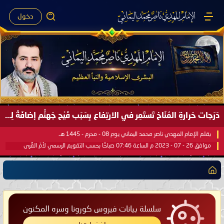
دخول
دَرَجات حَرارةِ المُنَاخ تَستَمِر في الارتِفاع بِسَبَب فَيْح جَهنَّم إضافَةً لِحرارةِ الشَّمس في مُحكَم القُرآن العَظيم ..
بقلم الإمام المهدي ناصر محمد اليماني يوم 08 - محرم - 1445 هـ
موافق 26 - 07 - 2023 م الساعة 07:46 صباحًا بحسب التقويم الرسمي لأمّ القُرى
سلسلة بيانات فيروس كورونا وسره المكنون