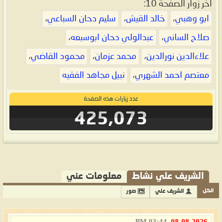
اخر زوار الصفحة 10:
ابو وهبي
،
خالد القيش
،
سليم دحان السباعي
،
صلاح الساني
،
عبدالولي دحان ابوسبعه
،
علاءالدين نورالدين
،
محمد عزمان
،
محمود القاضي
،
معتصم احمد الشهري
،
نبيل مجاهد الفقيه
عدد زيارات هذه الصفحة
425,073
الشريف علي نشاط
معلومات عني
الكل
الشريف علي
صور
03:44 PM
08-08-2026,