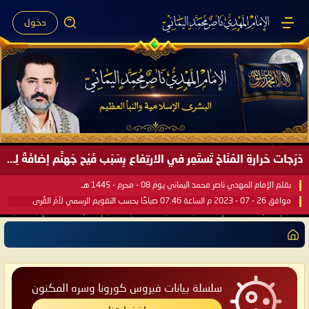
دخول
دَرَجات حَرارةِ المُنَاخ تَستَمِر في الارتِفاع بِسَبَب فَيْح جَهنَّم إضافَةً لِحرارةِ الشَّمس في مُحكَم القُرآن العَظيم ..
بقلم الإمام المهدي ناصر محمد اليماني يوم 08 - محرم - 1445 هـ
موافق 26 - 07 - 2023 م الساعة 07:46 صباحًا بحسب التقويم الرسمي لأمّ القُرى
سلسلة بيانات فيروس كورونا وسره المكنون