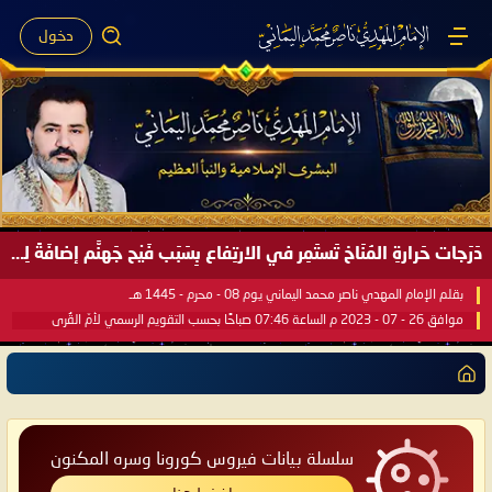
دخول
دَرَجات حَرارةِ المُنَاخ تَستَمِر في الارتِفاع بِسَبَب فَيْح جَهنَّم إضافَةً لِحرارةِ الشَّمس في مُحكَم القُرآن العَظيم ..
بقلم الإمام المهدي ناصر محمد اليماني يوم 08 - محرم - 1445 هـ
موافق 26 - 07 - 2023 م الساعة 07:46 صباحًا بحسب التقويم الرسمي لأمّ القُرى
سلسلة بيانات فيروس كورونا وسره المكنون