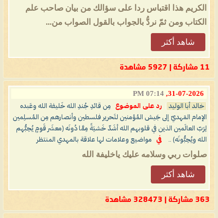
الكريم هذا اقتباس ردا على سؤالك من بيان صاحب علم
الكتاب ومن ثمّ نردُّ بالجواب بالقول الصواب من...
شاهد أكثر
11 مشاركة | 5927 مشاهدة
07:14 PM
31-07-2026,
خالد أبا الوليد
رد على الموضوع
مِن قائدِ جُندِ الله خَليفة الله وعَبده
الإمام المَهديّ إلى جَيش المُؤمنين لتَحرير فلسطين وأنصارهم مِن المُسلِمين
لِرَبّ العالَمين الذين في قلوبهم الله أشَدّ خَشيَةً مِمَّا دُونَه (معشَر قَومٍ يُحِبُّهم
الله ويُحِبُّونَه) ..
في
مواضيع وعلامات لها علاقة بالمهدي المنتظر
صلوات ربي وسلامه عليك ياخليفة الله
شاهد أكثر
363 مشاركة | 328473 مشاهدة