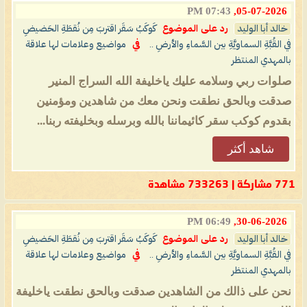
07:43 PM
05-07-2026,
خالد أبا الوليد
رد على الموضوع
كَوكَبُ سَقَر اقتربَ مِن نُقطَةِ الحَضيضِ
في القُبَّةِ السماويَّةِ بين السَّماءِ والأرضِ ..
في
مواضيع وعلامات لها علاقة
بالمهدي المنتظر
صلوات ربي وسلامه عليك ياخليفة الله السراج المنير
صدقت وبالحق نطقت ونحن معك من شاهدين ومؤمنين
بقدوم كوكب سقر كائيماننا بالله وبرسله وبخليفته ربنا...
شاهد أكثر
771 مشاركة | 733263 مشاهدة
06:49 PM
30-06-2026,
خالد أبا الوليد
رد على الموضوع
كَوكَبُ سَقَر اقتربَ مِن نُقطَةِ الحَضيضِ
في القُبَّةِ السماويَّةِ بين السَّماءِ والأرضِ ..
في
مواضيع وعلامات لها علاقة
بالمهدي المنتظر
نحن على ذالك من الشاهدين صدقت وبالحق نطقت ياخليفة