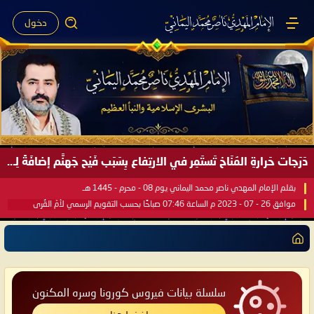
دخول
دَرَجات حَرارةِ المُنَاخ تَستَمِر في الارتِفاع بِسَبَب فَيْح جَهنَّم إضافَةً لِحرارةِ الشَّمس في مُحكَم القُرآن العَظيم ..
بقلم الإمام المهدي ناصر محمد اليماني يوم 08 - محرم - 1445 هـ
موافق 26 - 07 - 2023 م الساعة 07:46 صباحًا بحسب التقويم الرسمي لأمّ القُرى
سلسلة بيانات فيروس كورونا وسره المكنون