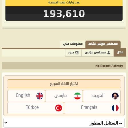
عدد زيارات هذه الصفحة
193,610
مصطفى مؤنس نشاط
معلومات عني
الكل
مصطفى مؤنس
صور
No Recent Activity
اختيار اللغة السريع
العربية
فارسی
English
Türkçe
Français