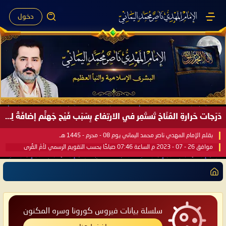
دخول
دَرَجات حَرارةِ المُنَاخ تَستَمِر في الارتِفاع بِسَبَب فَيْح جَهنَّم إضافَةً لِحرارةِ الشَّمس في مُحكَم القُرآن العَظيم ..
بقلم الإمام المهدي ناصر محمد اليماني يوم 08 - محرم - 1445 هـ
موافق 26 - 07 - 2023 م الساعة 07:46 صباحًا بحسب التقويم الرسمي لأمّ القُرى
سلسلة بيانات فيروس كورونا وسره المكنون