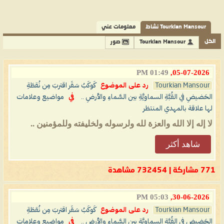
Tourkian Mansour نشاط
معلومات عني
الكل
Tourkian Mansour
صور
01:49 PM
05-07-2026,
Tourkian Mansour
رد على الموضوع
كَوكَبُ سَقَر اقتربَ مِن نُقطَةِ
الحَضيضِ في القُبَّةِ السماويَّةِ بين السَّماءِ والأرضِ ..
في
مواضيع وعلامات
لها علاقة بالمهدي المنتظر
لا إله إلا الله والعزة لله ولرسوله ولخليفته وللمؤمنين ..
شاهد أكثر
771 مشاركة | 732454 مشاهدة
05:03 PM
30-06-2026,
Tourkian Mansour
رد على الموضوع
كَوكَبُ سَقَر اقتربَ مِن نُقطَةِ
الحَضيضِ في القُبَّةِ السماويَّةِ بين السَّماءِ والأرضِ ..
في
مواضيع وعلامات