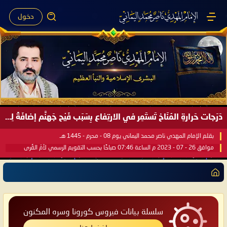
دخول
دَرَجات حَرارةِ المُنَاخ تَستَمِر في الارتِفاع بِسَبَب فَيْح جَهنَّم إضافَةً لِحرارةِ الشَّمس في مُحكَم القُرآن العَظيم ..
بقلم الإمام المهدي ناصر محمد اليماني يوم 08 - محرم - 1445 هـ
موافق 26 - 07 - 2023 م الساعة 07:46 صباحًا بحسب التقويم الرسمي لأمّ القُرى
سلسلة بيانات فيروس كورونا وسره المكنون