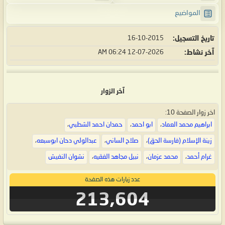
المواضيع
تاريخ التسجيل
16-10-2015
آخر نشاط
12-07-2026
06:24 AM
آخر الزوار
اخر زوار الصفحة 10:
ابراهيم محمد العماد
،
ابو احمد
،
حمدان احمد الشطبي
،
زينة الإسلام (فارسة الحق)
،
صلاح الساني
،
عبدالولي دحان ابوسبعه
،
غرام أحمد
،
محمد عزمان
،
نبيل مجاهد الفقيه
،
نشوان النفيش
عدد زيارات هذه الصفحة
213,604