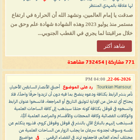
لها علاقة بالمهدي المنتظر
صدقت يا إمام العالمين، ونشهد الله أن الحرارة في ارتفاع
مستمر منذ يوليو 2023 وهذه الشهادة شهادة علم وحق من
خلال مراقبتنا لما يجري في القطب الجنوبي...
شاهد أكثر
771 مشاركة | 732454 مشاهدة
04:00 PM
22-06-2026,
Tourkian Mansour
رد على الموضوع
أحبتي الأنصار السابقين الأخيار،
نأمر بنشر الرابط بكثافة ودعوه ينضخ بما فيه دون أن تزيدوا حرفًا واحدًا، فلا
يحتاح أي تدخل من الإدارة لتوثيق التاريخ أو المراجعة، فانسخوا عنوان الرابط
وانسخوه في قوقل بكثافة كونه حتمًا سيذهب إلى كافة الساحات العلمية
والوكالات الفضائية وكافة المحطات والأقسام والمراصد العلمية آليًّا،
فسيذهب إليهم بالبلاغ الآلي بالنشر في قوقل وقوقل كروم، فذروه يتكلم عن
نفسه وسوف تجدونه سرعان ما يجلب الزوار من الساحات العلمية من
مختلف أنحاء العالم، فاجعلوه ترند في الفضاء الرقمي ..
في
مواضيع