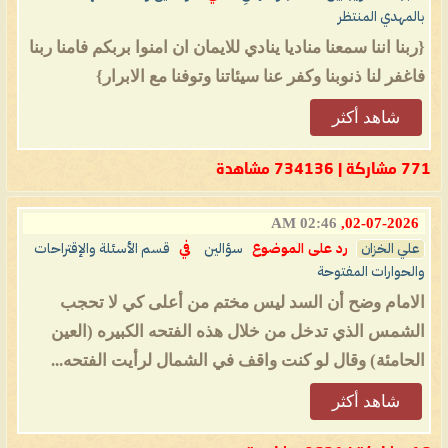
بالمهدي المنتظر
{ربنا اننا سمعنا مناديا ينادي للايمان ان امنوا بربكم فامنا ربنا
فاغفر لنا ذنوبنا وكفر عنا سيئاتنا وتوفنا مع الابرار}
شاهد أكثر
771 مشاركة | 734136 مشاهدة
02:46 AM
02-07-2026,
علي الخزان
رد على الموضوع
سؤالين
في
قسم الأسئلة والإقتراحات
والحوارات المفتوحة
الامام وضح أن السد ليس مختم من أعلى كي لا تحجب
الشمس الذي تدخل من خلال هذه الفتحه الكبيره (العين
الحامئة) وقال لو كنت واقف في الشمال لرأيت الفتحه...
شاهد أكثر