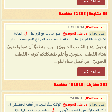
شاهد أكثر
89 مشاركة | 31268 مشاهدة
10:34 PM
05-07-2026,
علي الخزان
رد على الموضوع
صور بيانات مع الروابط
في
المادة
الإعلامية والنشر لكل ما له علاقة بدعوة الإمام المهدي ناصر محمد اليماني
(صَيفُ شتاءِ القُطب الجنوبيّ)! ليس منطقيًّا أن تقولوا صَيفُ
شتاءِ القُطب الجنوبيّ، وأعلم بمُشكلتكم كونه - القُطب
الجنوبيّ - في فَصل شتاءِ ليلهِ...
شاهد أكثر
361 مشاركة | 461919 مشاهدة
06:11 PM
05-07-2026,
علي الخزان
رد على الموضوع
كَوكَبُ سَقَر اقتربَ مِن نُقطَةِ الحَضيضِ في
القُبَّةِ السماويَّةِ بين السَّماءِ والأرضِ ..
في
مواضيع وعلامات لها علاقة