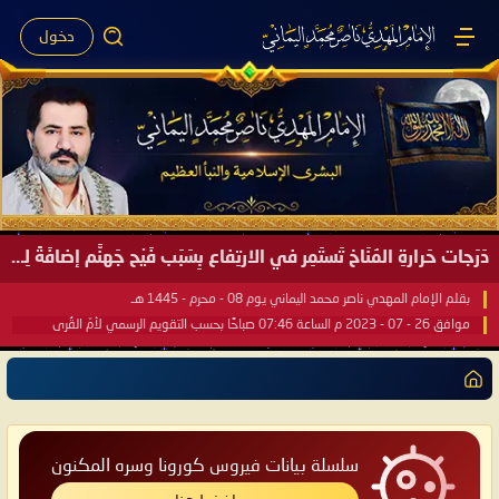
دخول
صَيْفُ سَقَرَ يَبدأُ في اجتياحِ شِتاءِ القُطبِ الشَّمالي كَما وعَدناكُم بالحقِّ لعَامِكم هذا (1445 هـ) ..
بقلم الإمام المهدي ناصر محمد اليماني يوم 18 - جمادى الآخرة - 1445 هـ
موافق 31 - 12 - 2023 م الساعة 07:44 صباحًا بحسب التقويم الرسمي لأمّ القُرى
سلسلة بيانات فيروس كورونا وسره المكنون