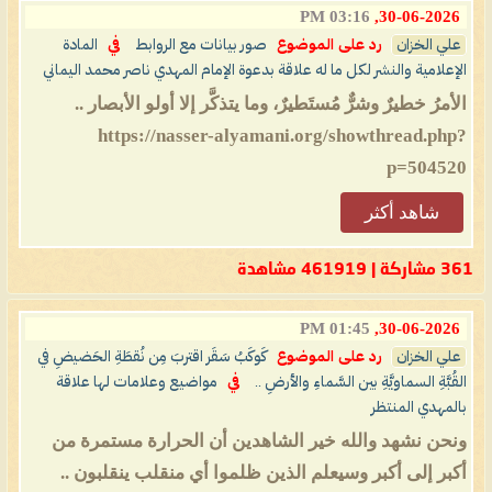
03:16 PM
30-06-2026,
علي الخزان
رد على الموضوع
صور بيانات مع الروابط
في
المادة
الإعلامية والنشر لكل ما له علاقة بدعوة الإمام المهدي ناصر محمد اليماني
الأمرُ خطيرٌ وشرٌّ مُستَطيرٌ، وما يتذكَّر إلا أولو الأبصار ..
https://nasser-alyamani.org/showthread.php?
p=504520
شاهد أكثر
361 مشاركة | 461919 مشاهدة
01:45 PM
30-06-2026,
علي الخزان
رد على الموضوع
كَوكَبُ سَقَر اقتربَ مِن نُقطَةِ الحَضيضِ في
القُبَّةِ السماويَّةِ بين السَّماءِ والأرضِ ..
في
مواضيع وعلامات لها علاقة
بالمهدي المنتظر
ونحن نشهد والله خير الشاهدين أن الحرارة مستمرة من
أكبر إلى أكبر وسيعلم الذين ظلموا أي منقلب ينقلبون ..