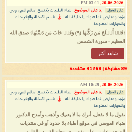
03:11 PM
20-06-2026,
علي الخزان
رد على الموضوع
نظام الطيبات يكتسح العالم العربي وبين
مؤيد ومعارض فما فتواك يا خليفة الله
في
قسم الأسئلة والإقتراحات
والحوارات المفتوحة
{قَدۡ أَفۡلَحَ مَن زَكَّىٰهَا (٩) وَقَدۡ خَابَ مَن دَسَّىٰهَا} صدق الله
العظيم - سورة الشمس
شاهد أكثر
89 مشاركة | 31268 مشاهدة
10:29 AM
20-06-2026,
علي الخزان
رد على الموضوع
نظام الطيبات يكتسح العالم العربي وبين
مؤيد ومعارض فما فتواك يا خليفة الله
في
قسم الأسئلة والإقتراحات
والحوارات المفتوحة
تقول ما لا تفعل، أترك ما لا يعنيك وأذهب وأمدح الدكتور
ضياء العوضي في موقع أطباء بلا حدود أو في منتديات
الصحه وعاتبهم على تقصيرهم تجاه القيمة والقامه...