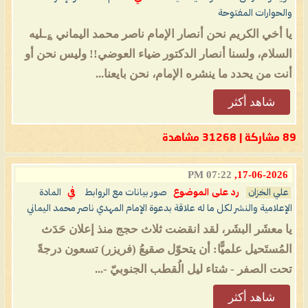
والحوارات المفتوحة
يا أخي الكريم نحن أنصار الإمام ناصر محمد اليماني ؏ـليه
السلام، ولسنا أنصار الدكتور ضياء العوضي!! وليس نحن أو
أنت من يحدد ما ينشره الإمام، نحن بايعنا...
شاهد أكثر
89 مشاركة | 31268 مشاهدة
07:22 PM
17-06-2026,
علي الخزان
رد على الموضوع
صور بيانات مع الروابط
في
المادة
الإعلامية والنشر لكل ما له علاقة بدعوة الإمام المهدي ناصر محمد اليماني
يا معشَر البشَر، لقد انقضت ثلاث حجج منذ إعلان حَدَث
المُستَحيل علميًّا: أن يتحوّل صقيعُ (فريزر) تسعون درجةً
تحت الصفر - شتاء ليل الُقطب الجنوبيّ -...
شاهد أكثر