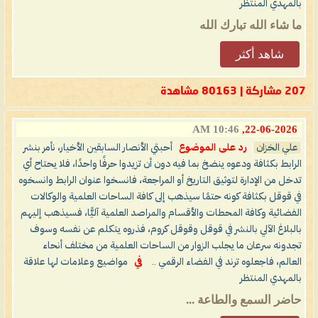
بالمهدي المنتظر
ما شاء الله تبارك الله
شاهد أكثر
207 مشاركة | 80163 مشاهدة
10:46 AM
22-06-2026,
علي الخزان
رد على الموضوع
أحبتي الأنصار السابقين الأخيار، نأمر بنشر
الرابط بكثافة ودعوه ينضخ بما فيه دون أن تزيدوا حرفًا واحدًا، فلا يحتاح أي
تدخل من الإدارة لتوثيق التاريخ أو المراجعة، فانسخوا عنوان الرابط وانسخوه
في قوقل بكثافة كونه حتمًا سيذهب إلى كافة الساحات العلمية والوكالات
الفضائية وكافة المحطات والأقسام والمراصد العلمية آليًّا، فسيذهب إليهم
بالبلاغ الآلي بالنشر في قوقل وقوقل كروم، فذروه يتكلم عن نفسه وسوف
تجدونه سرعان ما يجلب الزوار من الساحات العلمية من مختلف أنحاء
العالم، فاجعلوه ترند في الفضاء الرقمي ..
في
مواضيع وعلامات لها علاقة
بالمهدي المنتظر
حاضر السمع والطاعة ...