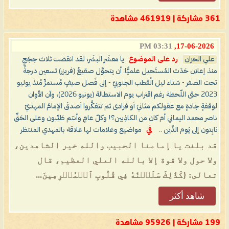
361 مشاركة | 461919 مشاهدة
03:31 PM
17-06-2026,
علي الخزان
رد على الموضوع
يا معشَر البشَر، لقد انقضت ثلاث حِجَجٍ
منذ إعلان حَدَث المُستَحيل علميًّا: أن يتحوَّل صقيعُ (فريزر) تسعين درجةً
تحت الصفر - شتاء ليل الُقطب الجنوبيّ - إلى فَصل صيفٍ مُستمرٍّ مُنذ يوليو
2023 حتى اللّحظة رغم اقتراب يوم الاستطالة (يونيو 2026)، وآن الأوان
لوقفةٍ جادةٍ مع عقولكم مثانيَ أو فرادى ثم تتفكَّروا أصدقَ الإمامُ المهديّ
ناصر محمد اليماني أم كان من الكاذِبين؟! وكلّ عامٍ وأنتم طَيِّبون وعلى الحَقِّ
ثابِتون إلى يَوم الدِّين ..
في
مواضيع وعلامات لها علاقة بالمهدي المنتظر
قد بلغت يا إمامنا الحبيب والله خير الشاهدين،
ولا حول ولا قوة إلا بالله العلي العظيم، قال
تعالى: {كَذَٰلِكَ سَلَكۡنَٰهُ فِي قُلُوبِ ٱلۡمُجۡرِمِينَ...
شاهد أكثر
199 مشاركة | 95926 مشاهدة