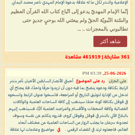
الإعلامية والنشر لكل ما له علاقة بدعوة الإمام المهدي ناصر محمد اليماني
إنّما الإمام المهديّ يدعو إلى اتّباع كتاب الله القرآن العظيم
والسّنة النّبويّة الحقّ ولم يبعثني الله بوحيٍ جديدٍ حتى
تطالبوني بالمعجزات .. ...
شاهد أكثر
361 مشاركة | 461919 مشاهدة
03:39 PM
25-06-2026,
علي الخزان
رد على الموضوع
أحبتي الأنصار السابقين الأخيار، نأمر بنشر
الرابط بكثافة ودعوه ينضخ بما فيه دون أن تزيدوا حرفًا واحدًا، فلا يحتاح أي
تدخل من الإدارة لتوثيق التاريخ أو المراجعة، فانسخوا عنوان الرابط وانسخوه
في قوقل بكثافة كونه حتمًا سيذهب إلى كافة الساحات العلمية والوكالات
الفضائية وكافة المحطات والأقسام والمراصد العلمية آليًّا، فسيذهب إليهم
بالبلاغ الآلي بالنشر في قوقل وقوقل كروم، فذروه يتكلم عن نفسه وسوف
تجدونه سرعان ما يجلب الزوار من الساحات العلمية من مختلف أنحاء
العالم، فاجعلوه ترند في الفضاء الرقمي ..
في
مواضيع وعلامات لها علاقة