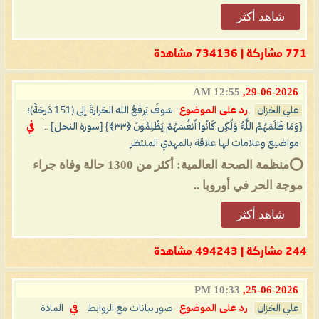
شاهد أكثر
771 مشاركة | 734136 مشاهدة
12:55 AM
29-06-2026,
علي الخزان
رد على الموضوع
سَوفَ يَرفعُ الله الحَرارةَ إلى (151 دَرجَةً)؛
{وَمَا ظَلَمَهُمُ اللَّهُ وَلَٰكِن كَانُوا أَنفُسَهُمْ يَظْلِمُونَ ‎﴿٣٣﴾} [سورة النحل] ..
في
مواضيع وعلامات لها علاقة بالمهدي المنتظر
⭕️منظمة الصحة العالمية: أكثر من 1300 حالة وفاة جراء
موجة الحر في أوروبا ..
شاهد أكثر
244 مشاركة | 494243 مشاهدة
10:33 PM
25-06-2026,
علي الخزان
رد على الموضوع
صور بيانات مع الروابط
في
المادة