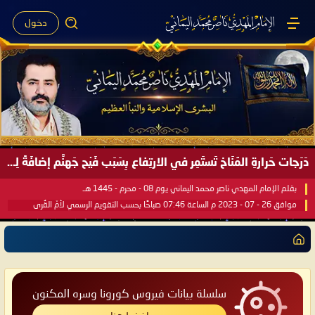
دخول
دَرَجات حَرارةِ المُنَاخ تَستَمِر في الارتِفاع بِسَبَب فَيْح جَهنَّم إضافَةً لِحرارةِ الشَّمس في مُحكَم القُرآن العَظيم ..
بقلم الإمام المهدي ناصر محمد اليماني يوم 08 - محرم - 1445 هـ
موافق 26 - 07 - 2023 م الساعة 07:46 صباحًا بحسب التقويم الرسمي لأمّ القُرى
سلسلة بيانات فيروس كورونا وسره المكنون