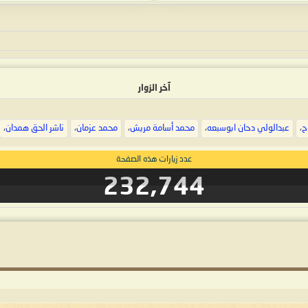
آخر الزوار
ح
،
عبدالولي دحان ابوسبعه
،
محمد أسامة مريش
،
محمد عزمان
،
ناشر الحق همدان
،
عدد زيارات هذه الصفحة
232,744