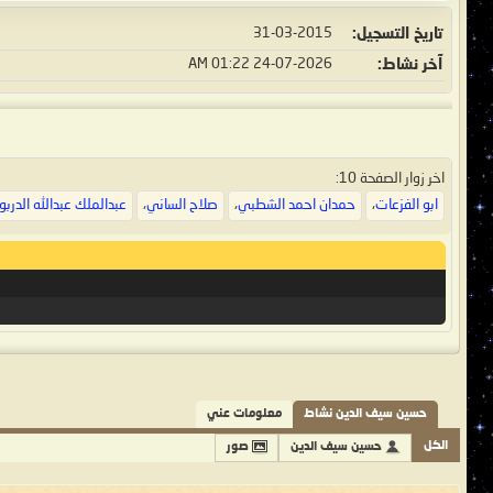
تاريخ التسجيل
31-03-2015
آخر نشاط
24-07-2026
01:22 AM
اخر زوار الصفحة 10:
ابو الفزعات
،
حمدان احمد الشطبي
،
صلاح الساني
،
عبدالملك عبدالله الدربو
حسين سيف الدين نشاط
معلومات عني
الكل
حسين سيف الدين
صور