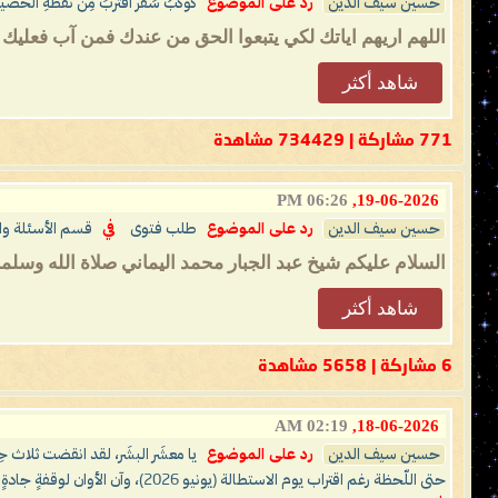
حسين سيف الدين
رد على الموضوع
كَوكَبُ سَقَر اقتربَ مِن نُقطَةِ الحَضيض
اللهم اريهم اياتك لكي يتبعوا الحق من عندك فمن آب فعليك 
شاهد أكثر
771 مشاركة | 734429 مشاهدة
06:26 PM
19-06-2026,
حسين سيف الدين
رد على الموضوع
طلب فتوى
في
قسم الأسئلة وال
السلام عليكم شيخ عبد الجبار محمد اليماني صلاة الله وسلمه
شاهد أكثر
6 مشاركة | 5658 مشاهدة
02:19 AM
18-06-2026,
حسين سيف الدين
رد على الموضوع
حتى اللّحظة رغم اقتراب يوم الاستطالة (يونيو 2026)، وآن الأوان لوقفةٍ جادةٍ مع عقولكم مثانيَ أو فرادى ثم تتفكَّروا أصدقَ الإمامُ المهديّ ناصر محمد اليماني أم كان من الكاذِبين؟! وكلّ عامٍ وأنتم طَيِّبون وعلى الحَقِّ ثابِتون إلى يَوم الدِّين ..