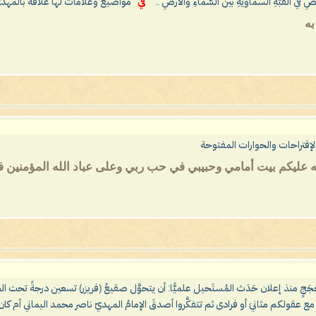
ِ في القُبَّةِ السماويَّةِ بين السَّماءِ والأرضِ ..
في
مواضيع وعلامات لها علاقة بالمهدي
به
إقتراحات والحوارات المفتوحة
 عليكم بيت أمامي وحبيبي في حب ربي وعلى عباد الله المؤمنين في ا