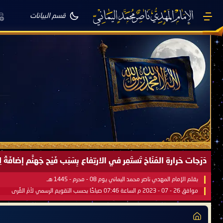
قسم البيانات
دَرَجات حَرارةِ المُنَاخ تَستَمِر في الارتِفاع بِسَبَب فَيْح جَهنَّم إضاف
بقلم الإمام المهدي ناصر محمد اليماني يوم 08 - محرم - 1445 هـ
موافق 26 - 07 - 2023 م الساعة 07:46 صباحًا بحسب التقويم الرسمي لأمّ القُرى