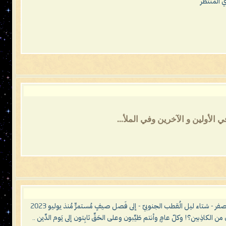
 المنتظر
لأولين و الآخرين وفي الملأ...
يا معشَر البشَر، لقد انقضت ثلاث حِجَجٍ منذ إعلان حَدَث المُستَحيل علميًّا: أن يتحوَّل صقيعُ (فريزر) تسعين درجةً تحت الصفر - شتاء ليل الُقطب الجنوبيّ - إلى فَصل صيفٍ مُستمرٍّ مُنذ يوليو 2023