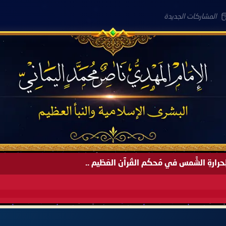
المشاركات الجديدة
َةً لِحرارةِ الشَّمس في مُحكَم القُرآن العَظيم ..