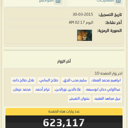
المشاركات
المواضيع
تاريخ التسجيل
30-03-2015
آخر نشاط
اليوم
02:17 AM
الصورة الرمزية
آخر الزوار
اخر زوار الصفحة 10:
ابراهيم محمد العماد
،
سليم محب الحق
،
صلاح الساني
،
عادل صالح دانه
،
عبدالولي دحان ابوسبعه
،
علاءالدين نورالدين
،
غرام أحمد
،
محمد عزمان
،
نبيل مجاهد الفقيه
،
نشوان النفيش
عدد زيارات هذه الصفحة
623,117