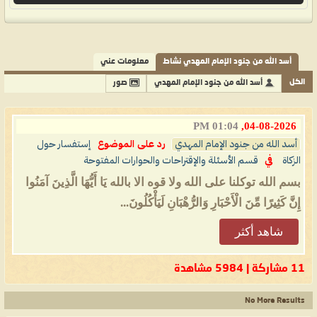
أسد الله من جنود الإمام المهدي نشاط
معلومات عني
الكل
أسد الله من جنود الإمام المهدي
صور
01:04 PM
04-08-2026,
أسد الله من جنود الإمام المهدي
رد على الموضوع
إستفسار حول
الزكاة
في
قسم الأسئلة والإقتراحات والحوارات المفتوحة
بسم الله توكلنا على الله ولا قوه الا بالله يَا أَيُّهَا الَّذِينَ آمَنُوا
إِنَّ كَثِيرًا مِّنَ الْأَحْبَارِ وَالرُّهْبَانِ لَيَأْكُلُونَ...
شاهد أكثر
11 مشاركة | 5984 مشاهدة
No More Results