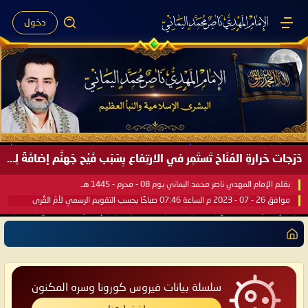
دخول
دَرَجات حَرارةِ المُنَاخ تَستَمِر في الارتِفاع بِسَبَب فَيْح جَهنَّم إضافَةً لِحرارةِ الشَّمس في مُحكَم القُرآن العَظيم ..
بقلم الإمام المهدي ناصر محمد اليماني يوم 08 - محرم - 1445 هـ
موافق 26 - 07 - 2023 م الساعة 07:46 صباحًا بحسب التقويم الرسمي لأمّ القُرى
سلسلة بيانات فيروس كورونا وسره المكنون