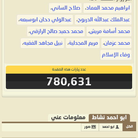
ابراهيم محمد العماد
،
صلاح الساني
،
عبدالملك عبدالله الدربوح
،
عبدالولي دحان ابوسبعه
،
محمد أسامة مريش
،
محمد حميد صالح الرازقي
،
محمد عزمان
،
مريم المجدلية
،
نبيل مجاهد الفقيه
،
وفاء الإسلام
عدد زيارات هذه الصفحة
780,631
ابو احمد نشاط
معلومات عني
الكل
ابو احمد
صور