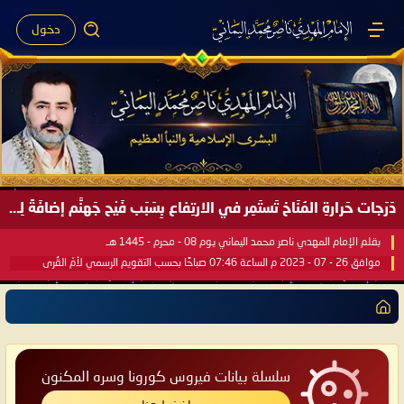
دخول
دَرَجات حَرارةِ المُنَاخ تَستَمِر في الارتِفاع بِسَبَب فَيْح جَهنَّم إضافَةً لِحرارةِ الشَّمس في مُحكَم القُرآن العَظيم ..
بقلم الإمام المهدي ناصر محمد اليماني يوم 08 - محرم - 1445 هـ
موافق 26 - 07 - 2023 م الساعة 07:46 صباحًا بحسب التقويم الرسمي لأمّ القُرى
سلسلة بيانات فيروس كورونا وسره المكنون