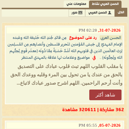
الحسن العربي نشاط
معلومات عني
الكل
الحسن العربي
صور
02:20 PM
31-07-2026,
الحسن العربي
رد على الموضوع
مِن قائدِ جُندِ الله خَليفة الله وعَبده
الإمام المَهديّ إلى جَيش المُؤمنين لتَحرير فلسطين وأنصارهم مِن المُسلِمين
لِرَبّ العالَمين الذين في قلوبهم الله أشَدّ خَشيَةً مِمَّا دُونَه (معشَر قَومٍ يُحِبُّهم
الله ويُحِبُّونَه) ..
في
مواضيع وعلامات لها علاقة بالمهدي المنتظر
يا مقلب القلوب اللهم تبث قلوب عبادك على التصديق
بالحق من عندك يا من تحول بين المرء وقلبه ووعدك الحق
وأنت أرحم الراحمين. اللهم اشرح صدور عبادك لاتباع...
شاهد أكثر
362 مشاركة | 320611 مشاهدة
05:55 PM
05-07-2026,