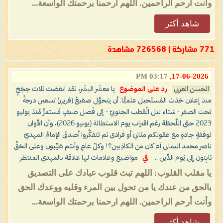
وأنت أرحم الراحمين. اللهم ارحمنا برحمتك الواسعة...
شاهد أكثر
771 مشاركة | 726568 مشاهدة
03:17 PM
17-06-2026,
الحسن العربي
رد على الموضوع
يا معشَر البشَر، لقد انقضت ثلاث حِجَجٍ
منذ إعلان حَدَث المُستَحيل علميًّا: أن يتحوَّل صقيعُ (فريزر) تسعين درجةً
تحت الصفر - شتاء ليل الُقطب الجنوبيّ - إلى فَصل صيفٍ مُستمرٍّ مُنذ يوليو
2023 حتى اللّحظة رغم اقتراب يوم الاستطالة (يونيو 2026)، وآن الأوان
لوقفةٍ جادةٍ مع عقولكم مثانيَ أو فرادى ثم تتفكَّروا أصدقَ الإمامُ المهديّ
ناصر محمد اليماني أم كان من الكاذِبين؟! وكلّ عامٍ وأنتم طَيِّبون وعلى الحَقِّ
ثابِتون إلى يَوم الدِّين ..
في
مواضيع وعلامات لها علاقة بالمهدي المنتظر
يا مقلب القلوب: اللهم تبث قلوب عبادك على التصديق
بالحق من عندك يا من تحول بين المرء وقلبه ووعدك الحق
وأنت أرحم الراحمين. اللهم ارحمنا برحمتك الواسعة...
شاهد أكثر