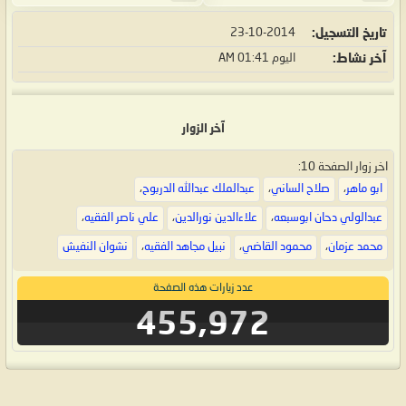
تاريخ التسجيل
23-10-2014
آخر نشاط
اليوم
01:41 AM
آخر الزوار
اخر زوار الصفحة 10:
ابو ماهر
،
صلاح الساني
،
عبدالملك عبدالله الدربوح
،
عبدالولي دحان ابوسبعه
،
علاءالدين نورالدين
،
علي ناصر الفقيه
،
محمد عزمان
،
محمود القاضي
،
نبيل مجاهد الفقيه
،
نشوان النفيش
عدد زيارات هذه الصفحة
455,972