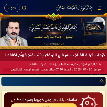
دخول
دَرَجات حَرارةِ المُنَاخ تَستَمِر في الارتِفاع بِسَبَب فَيْح جَهنَّم إضافَةً لِحرارةِ الشَّمس في مُحكَم القُرآن العَظيم ..
بقلم الإمام المهدي ناصر محمد اليماني يوم 08 - محرم - 1445 هـ
موافق 26 - 07 - 2023 م الساعة 07:46 صباحًا بحسب التقويم الرسمي لأمّ القُرى
سلسلة بيانات فيروس كورونا وسره المكنون