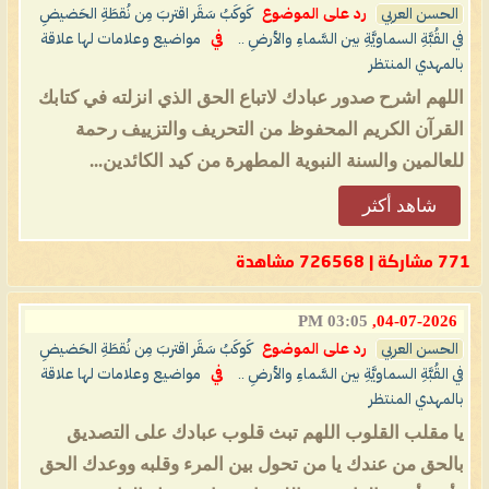
الحسن العربي
رد على الموضوع
كَوكَبُ سَقَر اقتربَ مِن نُقطَةِ الحَضيضِ
في القُبَّةِ السماويَّةِ بين السَّماءِ والأرضِ ..
في
مواضيع وعلامات لها علاقة
بالمهدي المنتظر
اللهم اشرح صدور عبادك لاتباع الحق الذي انزلته في كتابك
القرآن الكريم المحفوظ من التحريف والتزييف رحمة
للعالمين والسنة النبوية المطهرة من كيد الكائدين...
شاهد أكثر
771 مشاركة | 726568 مشاهدة
03:05 PM
04-07-2026,
الحسن العربي
رد على الموضوع
كَوكَبُ سَقَر اقتربَ مِن نُقطَةِ الحَضيضِ
في القُبَّةِ السماويَّةِ بين السَّماءِ والأرضِ ..
في
مواضيع وعلامات لها علاقة
بالمهدي المنتظر
يا مقلب القلوب اللهم تبث قلوب عبادك على التصديق
بالحق من عندك يا من تحول بين المرء وقلبه ووعدك الحق