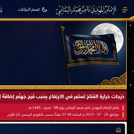
قسم البيانات
دَرَجات حَرارةِ المُنَاخ تَستَمِر في الارتِفاع بِسَبَب فَيْح جَهنَّم إضاف
بقلم الإمام المهدي ناصر محمد اليماني يوم 08 - محرم - 1445 هـ
موافق 26 - 07 - 2023 م الساعة 07:46 صباحًا بحسب التقويم الرسمي لأمّ القُرى