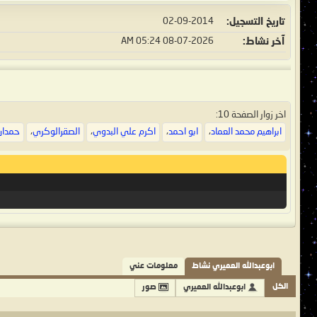
تاريخ التسجيل
02-09-2014
آخر نشاط
08-07-2026
05:24 AM
اخر زوار الصفحة 10:
ابراهيم محمد العماد
،
ابو احمد
،
اكرم علي البدوي
،
الصقرالوكري
،
حمدان
ابوعبدالله العميري نشاط
معلومات عني
الكل
ابوعبدالله العميري
صور