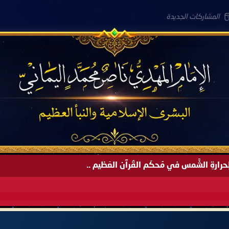
المشاركات الجديدة
َةً لِحرارةِ الشَّمس في مُحكَم القُرآن العَظيم ..