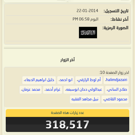
تاريخ التسجيل
22-01-2014
آخر نشاط
اليوم
06:58 PM
الصورة الرمزية
آخر الزوار
اخر زوار الصفحة 10:
halimdjazairi
،
أم لوط الرازقي
،
ابو احمد
،
خليل ابراهيم الدبعاء
،
صلاح الساني
،
عبدالولي دحان ابوسبعه
،
غرام أحمد
،
محمد عزمان
،
محمود القاضي
،
نبيل مجاهد الفقيه
عدد زيارات هذه الصفحة
318,517