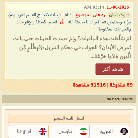
03:14 AM
11-06-2026,
صَوتُ البَيَان
رد على الموضوع
نظام الطيبات يكتسح العالم العربي وبين
مؤيد ومعارض فما فتواك يا خليفة الله
في
قسم الأسئلة والإقتراحات
والحوارات المفتوحة
لِمَ سُلّطت هذه المافيات؟ ولِمَ فسدت الطيبات حتى باتت
تُمرض الأبدان؟ الجواب في محكم التنزيل:{فَبِظُلْمٍ مِّنَ
الَّذِينَ هَادُوا حَرَّمْنَا...
شاهد أكثر
89 مشاركة | 31516 مشاهدة
No More Results
اختيار اللغة السريع
العربية
فارسی
English