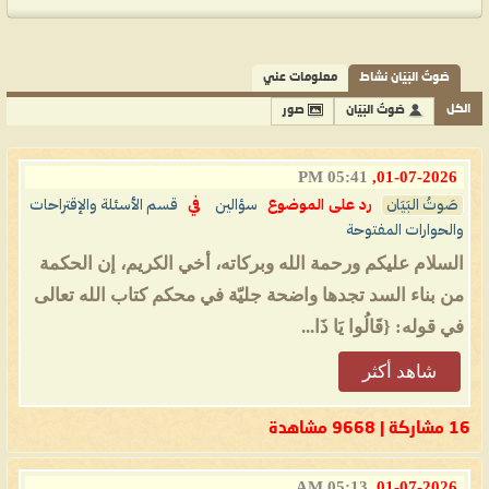
صَوتُ البَيَان نشاط
معلومات عني
الكل
صَوتُ البَيَان
صور
05:41 PM
01-07-2026,
صَوتُ البَيَان
رد على الموضوع
سؤالين
في
قسم الأسئلة والإقتراحات
والحوارات المفتوحة
السلام عليكم ورحمة الله وبركاته، أخي الكريم، إن الحكمة
من بناء السد تجدها واضحة جليّة في محكم كتاب الله تعالى
في قوله: {قَالُوا يَا ذَا...
شاهد أكثر
16 مشاركة | 9668 مشاهدة
05:13 AM
01-07-2026,