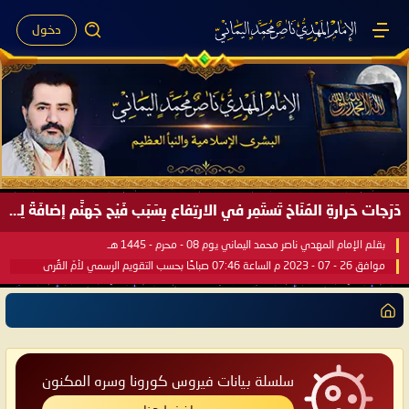
دخول
دَرَجات حَرارةِ المُنَاخ تَستَمِر في الارتِفاع بِسَبَب فَيْح جَهنَّم إضافَةً لِحرارةِ الشَّمس في مُحكَم القُرآن العَظيم ..
بقلم الإمام المهدي ناصر محمد اليماني يوم 08 - محرم - 1445 هـ
موافق 26 - 07 - 2023 م الساعة 07:46 صباحًا بحسب التقويم الرسمي لأمّ القُرى
سلسلة بيانات فيروس كورونا وسره المكنون