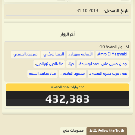
تاريخ التسجيل
31-10-2013
آخر الزوار
اخر زوار الصفحة 10:
Amro El Maghrabi
،
الأسامة شهوان
،
الصقرالوكري
،
اميرعبدةالعمدي
،
جمال حسين علي احمد ابوسبعة
،
دينا
،
علاءالدين نورالدين
،
فتى يثرب حمزة العبيدي
،
محمود القاضي
،
نبيل مجاهد الفقيه
عدد زيارات هذه الصفحة
432,383
Follow the Truth نشاط
معلومات عني