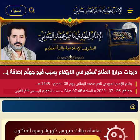
دخول
دَرَجات حَرارةِ المُنَاخ تَستَمِر في الارتِفاع بِسَبَب فَيْح جَهنَّم إضافَةً لِحرارةِ الشَّمس في مُحكَم القُرآن العَظيم ..
بقلم الإمام المهدي ناصر محمد اليماني يوم 08 - محرم - 1445 هـ
موافق 26 - 07 - 2023 م الساعة 07:46 صباحًا بحسب التقويم الرسمي لأمّ القُرى
سلسلة بيانات فيروس كورونا وسره المكنون