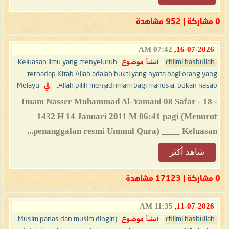
0 مشاركة | 952 مشاهدة
07:42 AM
16-07-2026,
chilmi hasbullah
أنشأ موضوع
Keluasan ilmu yang menyeluruh
terhadap Kitab Allah adalah bukti yang nyata bagi orang yang
Allah pilih menjadi imam bagi manusia, bukan nasab.
في
Melayu
- 18 - Imam Nasser Muhammad Al-Yamani 08 Safar
1432 H 14 Januari 2011 M 06:41 pagi (Menurut
penanggalan resmi Ummul Qura) ____ Keluasan...
شاهد أكثر
0 مشاركة | 17123 مشاهدة
11:35 AM
11-07-2026,
chilmi hasbullah
أنشأ موضوع
(Musim panas dan musim dingin