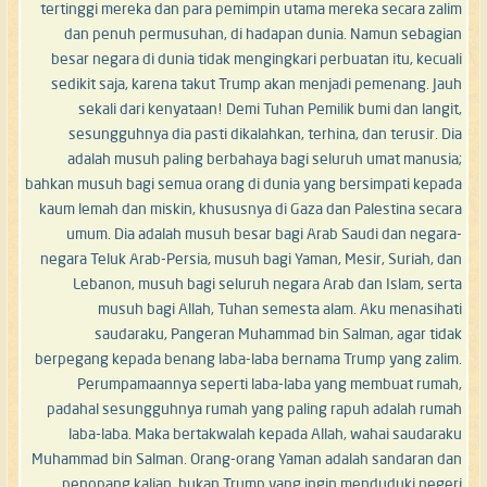
tertinggi mereka dan para pemimpin utama mereka secara zalim
dan penuh permusuhan, di hadapan dunia. Namun sebagian
besar negara di dunia tidak mengingkari perbuatan itu, kecuali
sedikit saja, karena takut Trump akan menjadi pemenang. Jauh
sekali dari kenyataan! Demi Tuhan Pemilik bumi dan langit,
sesungguhnya dia pasti dikalahkan, terhina, dan terusir. Dia
adalah musuh paling berbahaya bagi seluruh umat manusia;
bahkan musuh bagi semua orang di dunia yang bersimpati kepada
kaum lemah dan miskin, khususnya di Gaza dan Palestina secara
umum. Dia adalah musuh besar bagi Arab Saudi dan negara-
negara Teluk Arab-Persia, musuh bagi Yaman, Mesir, Suriah, dan
Lebanon, musuh bagi seluruh negara Arab dan Islam, serta
musuh bagi Allah, Tuhan semesta alam. Aku menasihati
saudaraku, Pangeran Muhammad bin Salman, agar tidak
berpegang kepada benang laba-laba bernama Trump yang zalim.
Perumpamaannya seperti laba-laba yang membuat rumah,
padahal sesungguhnya rumah yang paling rapuh adalah rumah
laba-laba. Maka bertakwalah kepada Allah, wahai saudaraku
Muhammad bin Salman. Orang-orang Yaman adalah sandaran dan
penopang kalian, bukan Trump yang ingin menduduki negeri