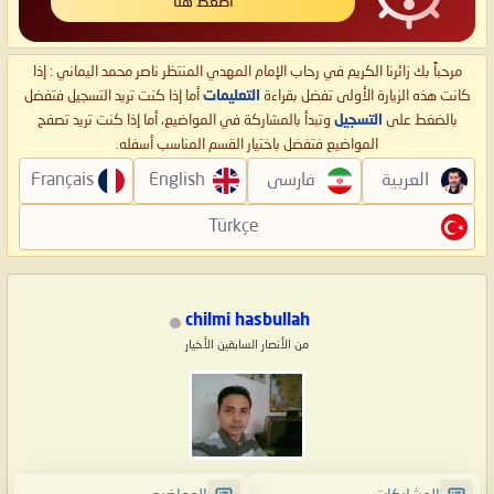
اضغط هنا
مرحباً بك زائرنا الكريم في رحاب الإمام المهدي المنتظر ناصر محمد اليماني : إذا
كانت هذه الزيارة الأولى تفضل بقراءة
التعليمات
أما إذا كنت تريد التسجيل فتفضل
بالضغط على
التسجيل
وتبدأ بالمشاركة في المواضيع، أما إذا كنت تريد تصفح
المواضيع فتفضل باختيار القسم المناسب أسفله.
العربية
فارسی
English
Français
Türkçe
chilmi hasbullah
من الأنصار السابقين الأخيار