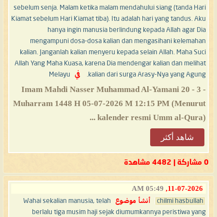
sebelum senja. Malam ketika malam mendahului siang (tanda Hari
Kiamat sebelum Hari Kiamat tiba). Itu adalah hari yang tandus. Aku
hanya ingin manusia berlindung kepada Allah agar Dia
mengampuni dosa-dosa kalian dan mengasihani kelemahan
kalian. Janganlah kalian menyeru kepada selain Allah. Maha Suci
Allah Yang Maha Kuasa, karena Dia mendengar kalian dan melihat
kalian dari surga Arasy-Nya yang Agung.
في
Melayu
- 3 - Imam Mahdi Nasser Muhammad Al-Yamani 20
Muharram 1448 H 05-07-2026 M 12:15 PM (Menurut
kalender resmi Umm al-Qura) ...
شاهد أكثر
0 مشاركة | 4482 مشاهدة
05:49 AM
11-07-2026,
chilmi hasbullah
أنشأ موضوع
Wahai sekalian manusia, telah
berlalu tiga musim haji sejak diumumkannya peristiwa yang