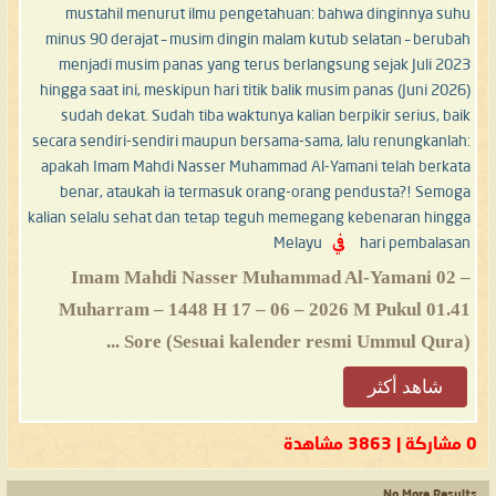
mustahil menurut ilmu pengetahuan: bahwa dinginnya suhu
minus 90 derajat – musim dingin malam kutub selatan – berubah
menjadi musim panas yang terus berlangsung sejak Juli 2023
hingga saat ini, meskipun hari titik balik musim panas (Juni 2026)
sudah dekat. Sudah tiba waktunya kalian berpikir serius, baik
secara sendiri-sendiri maupun bersama-sama, lalu renungkanlah:
apakah Imam Mahdi Nasser Muhammad Al-Yamani telah berkata
benar, ataukah ia termasuk orang-orang pendusta?! Semoga
kalian selalu sehat dan tetap teguh memegang kebenaran hingga
hari pembalasan
في
Melayu
Imam Mahdi Nasser Muhammad Al-Yamani 02 –
Muharram – 1448 H 17 – 06 – 2026 M Pukul 01.41
Sore (Sesuai kalender resmi Ummul Qura) ...
شاهد أكثر
0 مشاركة | 3863 مشاهدة
No More Results