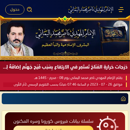
دخول
دَرَجات حَرارةِ المُنَاخ تَستَمِر في الارتِفاع بِسَبَب فَيْح جَهنَّم إضافَةً لِحرارةِ الشَّمس في مُحكَم القُرآن العَظيم ..
بقلم الإمام المهدي ناصر محمد اليماني يوم 08 - محرم - 1445 هـ
موافق 26 - 07 - 2023 م الساعة 07:46 صباحًا بحسب التقويم الرسمي لأمّ القُرى
سلسلة بيانات فيروس كورونا وسره المكنون