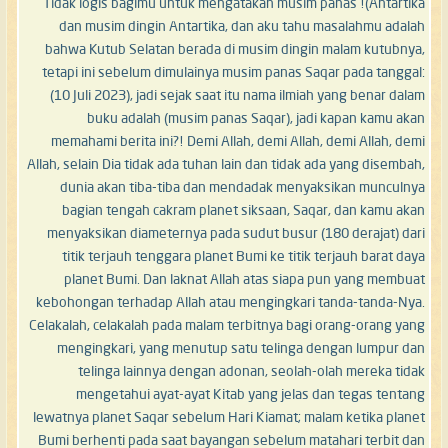
Antartika)! Tidak logis bagimu untuk mengatakan musim panas
dan musim dingin Antartika, dan aku tahu masalahmu adalah
bahwa Kutub Selatan berada di musim dingin malam kutubnya,
tetapi ini sebelum dimulainya musim panas Saqar pada tanggal:
(10 Juli 2023), jadi sejak saat itu nama ilmiah yang benar dalam
buku adalah (musim panas Saqar), jadi kapan kamu akan
memahami berita ini?! Demi Allah, demi Allah, demi Allah, demi
Allah, selain Dia tidak ada tuhan lain dan tidak ada yang disembah,
dunia akan tiba-tiba dan mendadak menyaksikan munculnya
bagian tengah cakram planet siksaan, Saqar, dan kamu akan
menyaksikan diameternya pada sudut busur (180 derajat) dari
titik terjauh tenggara planet Bumi ke titik terjauh barat daya
planet Bumi. Dan laknat Allah atas siapa pun yang membuat
kebohongan terhadap Allah atau mengingkari tanda-tanda-Nya.
Celakalah, celakalah pada malam terbitnya bagi orang-orang yang
mengingkari, yang menutup satu telinga dengan lumpur dan
telinga lainnya dengan adonan, seolah-olah mereka tidak
mengetahui ayat-ayat Kitab yang jelas dan tegas tentang
lewatnya planet Saqar sebelum Hari Kiamat; malam ketika planet
Bumi berhenti pada saat bayangan sebelum matahari terbit dan