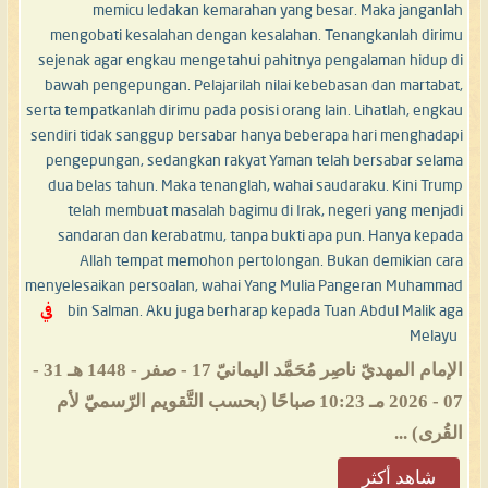
memicu ledakan kemarahan yang besar. Maka janganlah
mengobati kesalahan dengan kesalahan. Tenangkanlah dirimu
sejenak agar engkau mengetahui pahitnya pengalaman hidup di
bawah pengepungan. Pelajarilah nilai kebebasan dan martabat,
serta tempatkanlah dirimu pada posisi orang lain. Lihatlah, engkau
sendiri tidak sanggup bersabar hanya beberapa hari menghadapi
pengepungan, sedangkan rakyat Yaman telah bersabar selama
dua belas tahun. Maka tenanglah, wahai saudaraku. Kini Trump
telah membuat masalah bagimu di Irak, negeri yang menjadi
sandaran dan kerabatmu, tanpa bukti apa pun. Hanya kepada
Allah tempat memohon pertolongan. Bukan demikian cara
menyelesaikan persoalan, wahai Yang Mulia Pangeran Muhammad
bin Salman. Aku juga berharap kepada Tuan Abdul Malik aga
في
Melayu
الإمام المهديّ ناصِر مُحَمَّد اليمانيّ 17 - صفر - 1448 هـ 31 -
07 - 2026 مـ 10:23 صباحًا (بحسب التَّقويم الرّسميّ لأم
القُرى) ...
شاهد أكثر