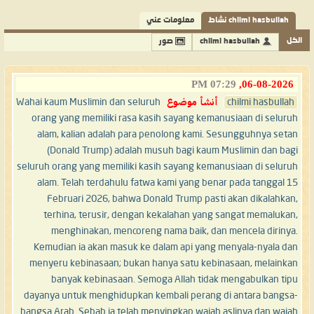
chilmi hasbullah نشاط
معلومات عني
الكل
chilmi hasbullah
صور
07:29 PM
06-08-2026,
chilmi hasbullah
أنشأ موضوع
Wahai kaum Muslimin dan seluruh
orang yang memiliki rasa kasih sayang kemanusiaan di seluruh
alam, kalian adalah para penolong kami. Sesungguhnya setan
(Donald Trump) adalah musuh bagi kaum Muslimin dan bagi
seluruh orang yang memiliki kasih sayang kemanusiaan di seluruh
alam. Telah terdahulu fatwa kami yang benar pada tanggal 15
Februari 2026, bahwa Donald Trump pasti akan dikalahkan,
terhina, terusir, dengan kekalahan yang sangat memalukan,
menghinakan, mencoreng nama baik, dan mencela dirinya.
Kemudian ia akan masuk ke dalam api yang menyala-nyala dan
menyeru kebinasaan; bukan hanya satu kebinasaan, melainkan
banyak kebinasaan. Semoga Allah tidak mengabulkan tipu
dayanya untuk menghidupkan kembali perang di antara bangsa-
bangsa Arab. Sebab ia telah menyingkap wajah aslinya dan wajah