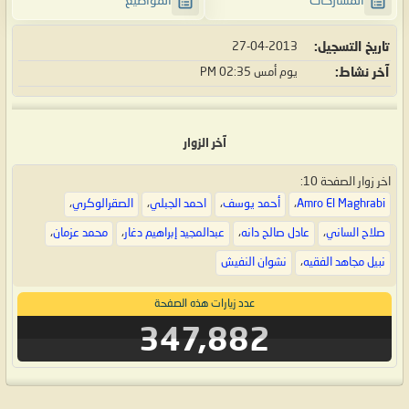
المشاركات
المواضيع
تاريخ التسجيل
27-04-2013
آخر نشاط
يوم أمس
02:35 PM
آخر الزوار
اخر زوار الصفحة 10:
Amro El Maghrabi
،
أحمد يوسف
،
احمد الجبلي
،
الصقرالوكري
،
صلاح الساني
،
عادل صالح دانه
،
عبدالمجيد إبراهيم دغار
،
محمد عزمان
،
نبيل مجاهد الفقيه
،
نشوان النفيش
عدد زيارات هذه الصفحة
347,882