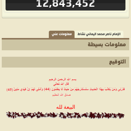
12,843,452
الإمام ناصر محمد اليماني نشاط
معلومات عني
معلومات بسيطة
التوقيع
البيعة لله