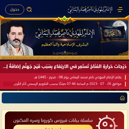
دخول
دَرَجات حَرارةِ المُنَاخ تَستَمِر في الارتِفاع بِسَبَب فَيْح جَهنَّم إضافَةً لِحرارةِ الشَّمس في مُحكَم القُرآن العَظيم ..
بقلم الإمام المهدي ناصر محمد اليماني يوم 08 - محرم - 1445 هـ
موافق 26 - 07 - 2023 م الساعة 07:46 صباحًا بحسب التقويم الرسمي لأمّ القُرى
سلسلة بيانات فيروس كورونا وسره المكنون