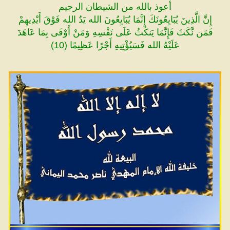
أعوذ بالله من الشيطان الرجيم
إِنَّ الَّذِينَ يُبَايِعُونَكَ إِنَّمَا يُبَايِعُونَ الله يَدُ الله فَوْقَ أَيْدِيهِمْ
فَمَن نَّكَثَ فَإِنَّمَا يَنكُثُ عَلَى نَفْسِهِ وَمَنْ أَوْفَى بِمَا عَاهَدَ
عَلَيْهُ الله فَسَيُؤْتِيهِ أَجْرًا عَظِيمًا (10)