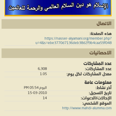
الاتصال
هذه الصفحة
https://nasser-alyamani.org/member.php?
u=4&s=ebe3770d7136deb38d2f9b4caa59f048
الاحصائيات
عدد المشاركات
عدد المشاركات
6,308
معدل المشاركات لكل يوم
1.05
معلومات عامة
آخر نشاط
اليوم
05:54 PM
تاريخ التسجيل
15-03-2010
الإحالات/الدعوات
14
الموقع الشخصي
http://www.mahdi-alumma.com