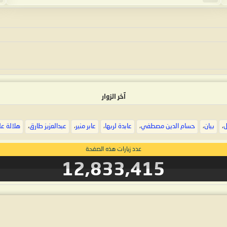
آخر الزوار
ل
،
بيان
،
حسام الدين مصطفي
،
عابدة لربها
،
عابر منير
،
عبدالعزيز طارق
،
هلالة عل
عدد زيارات هذه الصفحة
12,833,415