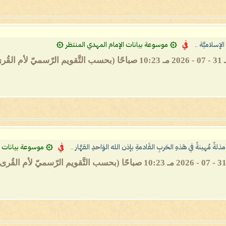
الإسلاميَّة ..
في
۞ موسوعة بيانات الإمام المهدي المنتظر ۞
ذلةً مُهينةً في هَذهِ الحَربِ القَادمةِ بإذن الله الوَاحدِ القهَّار ..
في
۞ موسوعة بيانات ال