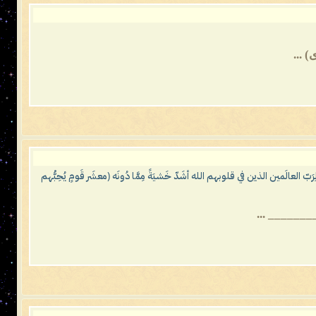
لعالَمين الذين في قلوبهم الله أشَدّ خَشيَةً مِمَّا دُونَه (معشَر قَومٍ يُحِبُّهم