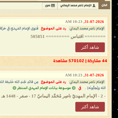
الكل
الإمام ناصر محمد اليماني
صور
10:23 AM
31-07-2026,
الإمام ناصر محمد اليماني
رد على الموضوع
فَتوى الإمام المَهديّ في حَرك
======== اقتباس ========= 505851
شاهد أكثر
44 مشاركة | 570102 مشاهدة
10:23 AM
31-07-2026,
الإمام ناصر محمد اليماني
رد على الموضوع
مِن قائدِ جُندِ الله خَليفة ال
الله ويُحِبُّونَه) ..
في
۞ موسوعة بيانات الإمام المهدي المنتظر ۞
- 2 - الإمام المهديّ ناصِر مُحَمَّد اليمانيّ 17 - صفر - 1448 هـ 31 - 07 - 2026 مـ 10:23 صباحًا (بحسب التَّقويم الرّسميّ لأم القُرى) ...
شاهد أكثر