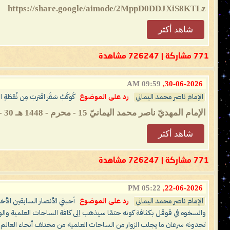
https://share.google/aimode/2MppD0DDJXiS8KTLz
شاهد أكثر
771 مشاركة | 726247 مشاهدة
09:59 AM
30-06-2026,
الإمام ناصر محمد اليماني
رد على الموضوع
كَوكَبُ سَقَر اقتربَ مِن نُقطَةِ 
الإمام المهديّ ناصر محمد اليمانيّ 15 - محرم - 1448 هـ 30 - 06 - 2026 مـ 09:59 صباحًا (بحسب التقويم الرسمي لأم القرى) ________ الأمرُ خطيرٌ...
شاهد أكثر
771 مشاركة | 726247 مشاهدة
05:22 PM
22-06-2026,
الإمام ناصر محمد اليماني
رد على الموضوع
أحبتي الأنصار السابقين الأخي
وانسخوه في قوقل بكثافة كونه حتمًا سيذهب إلى كافة الساحات العلمية والوك
تجدونه سرعان ما يجلب الزوار من الساحات العلمية من مختلف أنحاء العالم، ف