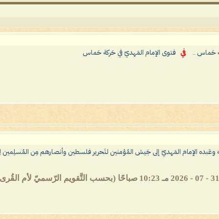
ة حَماس ..
في
فتوى الإمام المَهديّ في حَركة حَماس
له وعَبده الإمام المَهديّ إلى جَيش المُؤمنين لتَحرير فلسطين وأنصارهم مِن المُسلِمين لِرَبّ ا