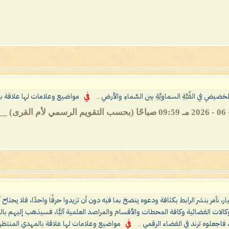
الحَضيضِ في القُبَّةِ السماويَّةِ بين السَّماءِ والأرضِ ..
في
مواضيع وعلامات لها علاقة با
ار، نأمر بنشر الرابط بكثافة ودعوه ينضخ بما فيه دون أن تزيدوا حرفًا واحدًا، فلا يحتاح
الات الفضائية وكافة المحطات والأقسام والمراصد العلمية آليًّا، فسيذهب إليهم با
اجعلوه ترند في الفضاء الرقمي ..
في
مواضيع وعلامات لها علاقة بالمهدي المنتظر