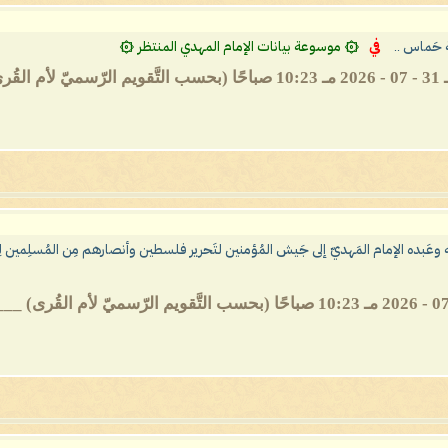
ة حَماس ..
في
۞ موسوعة بيانات الإمام المهدي المنتظر ۞
له وعَبده الإمام المَهديّ إلى جَيش المُؤمنين لتَحرير فلسطين وأنصارهم مِن المُسلِمين لِرَبّ ا