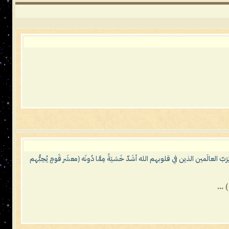
لعالَمين الذين في قلوبهم الله أشَدّ خَشيَةً مِمَّا دُونَه (معشَر قَومٍ يُحِبُّهم