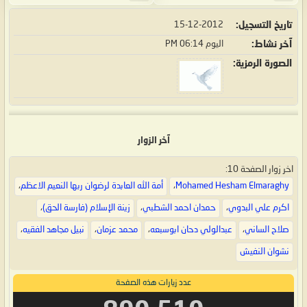
تاريخ التسجيل
15-12-2012
آخر نشاط
اليوم
06:14 PM
الصورة الرمزية
آخر الزوار
اخر زوار الصفحة 10:
Mohamed Hesham Elmaraghy
،
أمة الله العابدة لرضوان ربها النعيم الاعظم
،
اكرم علي البدوي
،
حمدان احمد الشطبي
،
زينة الإسلام (فارسة الحق)
،
صلاح الساني
،
عبدالولي دحان ابوسبعه
،
محمد عزمان
،
نبيل مجاهد الفقيه
،
نشوان النفيش
عدد زيارات هذه الصفحة