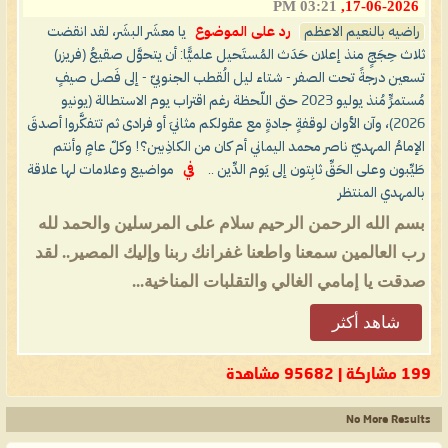
03:21 PM
17-06-2026,
راضيه بالنعيم الاعظم
رد على الموضوع
يا معشَر البشَر، لقد انقضت
ثلاث حِجَجٍ منذ إعلان حَدَث المُستَحيل علميًّا: أن يتحوَّل صقيعُ (فريزر)
تسعين درجةً تحت الصفر - شتاء ليل الُقطب الجنوبيّ - إلى فَصل صيفٍ
مُستمرٍّ مُنذ يوليو 2023 حتى اللّحظة رغم اقتراب يوم الاستطالة (يونيو
2026)، وآن الأوان لوقفةٍ جادةٍ مع عقولكم مثانيَ أو فرادى ثم تتفكَّروا أصدقَ
الإمامُ المهديّ ناصر محمد اليماني أم كان من الكاذِبين؟! وكلّ عامٍ وأنتم
طَيِّبون وعلى الحَقِّ ثابِتون إلى يَوم الدِّين ..
في
مواضيع وعلامات لها علاقة
بالمهدي المنتظر
بسم الله الرحمن الرحيم سلام على المرسلين والحمد لله
رب العالمين سمعنا واطعنا غفرانك ربنا وإليك المصير.. لقد
صدقت يا إمامي الغالي والتقلبات المناخية...
شاهد أكثر
199 مشاركة | 95682 مشاهدة
No More Results