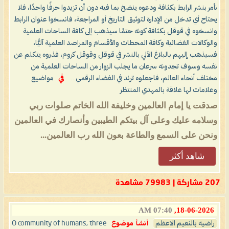
نأمر بنشر الرابط بكثافة ودعوه ينضخ بما فيه دون أن تزيدوا حرفًا واحدًا، فلا
يحتاح أي تدخل من الإدارة لتوثيق التاريخ أو المراجعة، فانسخوا عنوان الرابط
وانسخوه في قوقل بكثافة كونه حتمًا سيذهب إلى كافة الساحات العلمية
والوكالات الفضائية وكافة المحطات والأقسام والمراصد العلمية آليًّا،
فسيذهب إليهم بالبلاغ الآلي بالنشر في قوقل وقوقل كروم، فذروه يتكلم عن
نفسه وسوف تجدونه سرعان ما يجلب الزوار من الساحات العلمية من
مختلف أنحاء العالم، فاجعلوه ترند في الفضاء الرقمي ..
في
مواضيع
وعلامات لها علاقة بالمهدي المنتظر
صدقت يا إمام العالمين وخليفة الله الخاتم صلوات ربي
وسلامه عليك وعلى آل بيتكم الطيبين وأنصارك في العالمين
ونحن على السمع والطاعة بعون الله رب العالمين...
شاهد أكثر
207 مشاركة | 79983 مشاهدة
07:40 AM
18-06-2026,
راضيه بالنعيم الاعظم
أنشأ موضوع
O community of humans, three