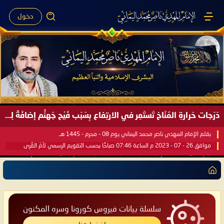
دخول
دَرَجات حَرارةِ المُنَاخ تَستَمِر في الارتِفاع بِسَبَب فَيْح جَهنَّم إضافَةً لِحرارةِ الشَّمس في مُحكَم القُرآن العَظيم ..
بقلم الإمام المهدي ناصر محمد اليماني يوم 08 - محرم - 1445 هـ
موافق 26 - 07 - 2023 م الساعة 07:46 صباحًا بحسب التقويم الرسمي لأمّ القُرى
سلسلة بيانات فيروس كورونا وسره المكنون