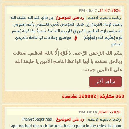
06:07 PM
31-07-2026,
راضيه بالنعيم الاعظم
رد على الموضوع
مِن قائدِ جُندِ الله خَليفة الله
وعَبده الإمام المَهديّ إلى جَيش المُؤمنين لتَحرير فلسطين وأنصارهم مِن
المُسلِمين لِرَبّ العالَمين الذين في قلوبهم الله أشَدّ خَشيَةً مِمَّا دُونَه (معشَر
قَومٍ يُحِبُّهم الله ويُحِبُّونَه) ..
في
مواضيع وعلامات لها علاقة بالمهدي
المنتظر
بِسْم الله الرَّحمَن الرَّحيم، لا قُوَّة إلَّا بالله العَظيم.. صدقت
وبالحق نطقت يا أيها الواعظ الناصح الأمين يا خليفة الله
على العالمين جمعة...
شاهد أكثر
363 مشاركة | 329892 مشاهدة
10:18 PM
05-07-2026,
راضيه بالنعيم الاعظم
رد على الموضوع
..Planet Saqar has
approached the rock-bottom closest point in the celestial dome