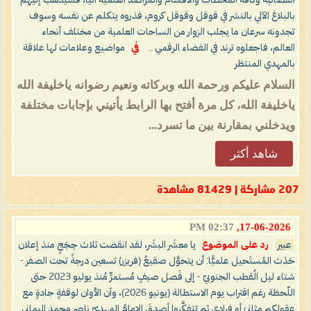
الفضائية وكافة المحطات والأقسام والمراصد العلمية آليًّا، فسيذهب إليهم
بالبلاغ الآلي بالنشر في قوقل وقوقل كروم، فذروه يتكلم عن نفسه وسوف
تجدونه سرعان ما يجلب الزوار من الساحات العلمية من مختلف أنحاء
العالم، فاجعلوه ترند في الفضاء الرقمي ..
في
مواضيع وعلامات لها علاقة
بالمهدي المنتظر
السلام عليكم ورحمة الله وبركاته ونعيم رضوانه ياخليفة الله
ياخليفة الله، كل مرة أفتح بها الرابط يأتيني بإجابات مختلفة
ويدخلني بمقارنة بين ما تسرد...
شاهد أكثر
207 مشاركة | 81429 مشاهدة
02:37 PM
17-06-2026,
عبير
رد على الموضوع
يا معشَر البشَر، لقد انقضت ثلاث حِجَجٍ منذ إعلان
حَدَث المُستَحيل علميًّا: أن يتحوَّل صقيعُ (فريزر) تسعين درجةً تحت الصفر -
شتاء ليل الُقطب الجنوبيّ - إلى فَصل صيفٍ مُستمرٍّ مُنذ يوليو 2023 حتى
اللّحظة رغم اقتراب يوم الاستطالة (يونيو 2026)، وآن الأوان لوقفةٍ جادةٍ مع
عقولكم مثانيَ أو فرادى ثم تتفكَّروا أصدقَ الإمامُ المهديّ ناصر محمد اليماني