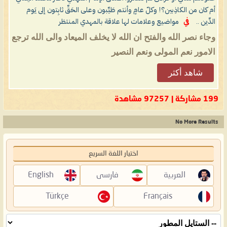
أم كان من الكاذِبين؟! وكلّ عامٍ وأنتم طَيِّبون وعلى الحَقِّ ثابِتون إلى يَوم
الدِّين ..
في
مواضيع وعلامات لها علاقة بالمهدي المنتظر
وجاء نصر الله والفتح ان الله لا يخلف الميعاد والى الله ترجع
الامور نعم المولى ونعم النصير
شاهد أكثر
199 مشاركة | 97257 مشاهدة
No More Results
اختيار اللغة السريع
العربية
فارسی
English
Türkçe
Français