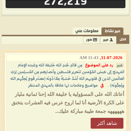
272,219
عبير نشاط
معلومات عني
الكل
عبير
صور
11:43 AM
31-07-2026,
عبير
رد على الموضوع
مِن قائدِ جُندِ الله خَليفة الله وعَبده الإمام
المَهديّ إلى جَيش المُؤمنين لتَحرير فلسطين وأنصارهم مِن المُسلِمين لِرَبّ
العالَمين الذين في قلوبهم الله أشَدّ خَشيَةً مِمَّا دُونَه (معشَر قَومٍ يُحِبُّهم الله
ويُحِبُّونَه) ..
في
مواضيع وعلامات لها علاقة بالمهدي المنتظر
أعانك الله على المسؤولية يا خليفة الله إحنا ثمانية مليار
على الكرة الأرضية أنا لما اروح عرس فيه العشرات بتخنق
ههههههه جمعة طيبة مباركة عليك...
شاهد أكثر