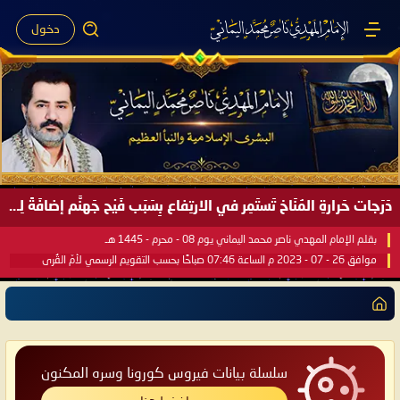
دخول
دَرَجات حَرارةِ المُنَاخ تَستَمِر في الارتِفاع بِسَبَب فَيْح جَهنَّم إضافَةً لِحرارةِ الشَّمس في مُحكَم القُرآن العَظيم ..
بقلم الإمام المهدي ناصر محمد اليماني يوم 08 - محرم - 1445 هـ
موافق 26 - 07 - 2023 م الساعة 07:46 صباحًا بحسب التقويم الرسمي لأمّ القُرى
سلسلة بيانات فيروس كورونا وسره المكنون