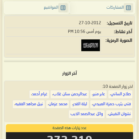
المشاركات
المواضيع
تاريخ التسجيل
27-10-2012
آخر نشاط
يوم أمس
10:56 PM
الصورة الرمزية
آخر الزوار
اخر زوار الصفحة 10:
صلاح الساني
،
عابر منير
،
عبدالرحمن سنان غلاب
،
غرام أحمد
،
فتى يثرب حمزة العبيدي
،
ليلة القدر
،
محمد عزمان
،
نبيل مجاهد الفقيه
،
نشوان النفيش
،
وائل عبدالصمد الذيب
عدد زيارات هذه الصفحة