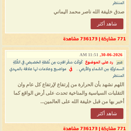
المنتظر
صدق خليفة الله ناصر محمد اليماني
شاهد أكثر
771 مشاركة | 736173 مشاهدة
11:51 AM
30-06-2026,
عبير
رد على الموضوع
كَوكَبُ سَقَر اقتربَ مِن نُقطَةِ الحَضيضِ في القُبَّةِ
السماويَّةِ بين السَّماءِ والأرضِ ..
في
مواضيع وعلامات لها علاقة بالمهدي
المنتظر
اللهم نشهد بأن الحرارة من إرتفاع لإرتفاع كل عام وان
التقلبات السياسية والمناخية تحدث على أرض الواقع كما
أخبر بها من قبل خليفة الله على العالمين...
شاهد أكثر
771 مشاركة | 736173 مشاهدة