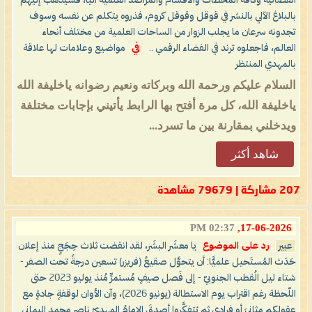
الفضائية وكافة المحطات والأقسام والمراصد العلمية آليًّا، فسيذهب إليهم
بالبلاغ الآلي بالنشر في قوقل وقوقل كروم، فذروه يتكلم عن نفسه وسوف
تجدونه سرعان ما يجلب الزوار من الساحات العلمية من مختلف أنحاء
العالم، فاجعلوه ترند في الفضاء الرقمي ..
في
مواضيع وعلامات لها علاقة
بالمهدي المنتظر
السلام عليكم ورحمة الله وبركاته ونعيم رضوانه ياخليفة الله
ياخليفة الله، كل مرة أفتح بها الرابط يأتيني بإجابات مختلفة
ويدخلني بمقارنة بين ما تسرد...
شاهد أكثر
207 مشاركة | 79679 مشاهدة
02:37 PM
17-06-2026,
عبير
رد على الموضوع
يا معشَر البشَر، لقد انقضت ثلاث حِجَجٍ منذ إعلان
حَدَث المُستَحيل علميًّا: أن يتحوَّل صقيعُ (فريزر) تسعين درجةً تحت الصفر -
شتاء ليل الُقطب الجنوبيّ - إلى فَصل صيفٍ مُستمرٍّ مُنذ يوليو 2023 حتى
اللّحظة رغم اقتراب يوم الاستطالة (يونيو 2026)، وآن الأوان لوقفةٍ جادةٍ مع
عقولكم مثانيَ أو فرادى ثم تتفكَّروا أصدقَ الإمامُ المهديّ ناصر محمد اليماني