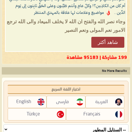
أم كان من الكاذِبين؟! وكلّ عامٍ وأنتم طَيِّبون وعلى الحَقِّ ثابِتون إلى يَوم
الدِّين ..
في
مواضيع وعلامات لها علاقة بالمهدي المنتظر
وجاء نصر الله والفتح ان الله لا يخلف الميعاد والى الله ترجع
الامور نعم المولى ونعم النصير
شاهد أكثر
199 مشاركة | 95183 مشاهدة
No More Results
اختيار اللغة السريع
العربية
فارسی
English
Türkçe
Français