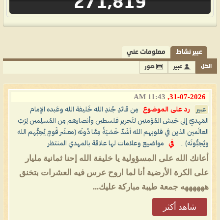
271,819
عبير نشاط
معلومات عني
الكل
عبير
صور
11:43 AM
31-07-2026,
عبير
رد على الموضوع
مِن قائدِ جُندِ الله خَليفة الله وعَبده الإمام
المَهديّ إلى جَيش المُؤمنين لتَحرير فلسطين وأنصارهم مِن المُسلِمين لِرَبّ
العالَمين الذين في قلوبهم الله أشَدّ خَشيَةً مِمَّا دُونَه (معشَر قَومٍ يُحِبُّهم الله
ويُحِبُّونَه) ..
في
مواضيع وعلامات لها علاقة بالمهدي المنتظر
أعانك الله على المسؤولية يا خليفة الله إحنا ثمانية مليار
على الكرة الأرضية أنا لما اروح عرس فيه العشرات بتخنق
ههههههه جمعة طيبة مباركة عليك...
شاهد أكثر