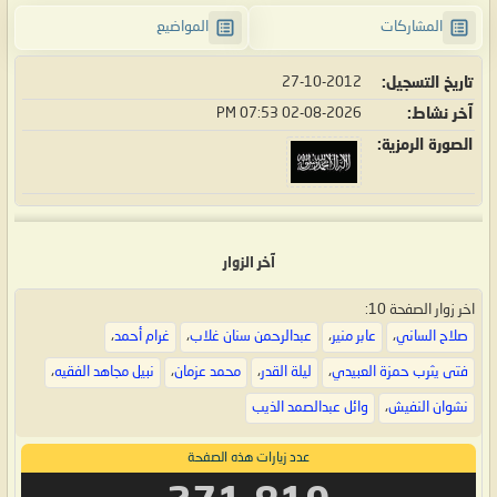
المشاركات
المواضيع
تاريخ التسجيل
27-10-2012
آخر نشاط
02-08-2026
07:53 PM
الصورة الرمزية
آخر الزوار
اخر زوار الصفحة 10:
صلاح الساني
،
عابر منير
،
عبدالرحمن سنان غلاب
،
غرام أحمد
،
فتى يثرب حمزة العبيدي
،
ليلة القدر
،
محمد عزمان
،
نبيل مجاهد الفقيه
،
نشوان النفيش
،
وائل عبدالصمد الذيب
عدد زيارات هذه الصفحة