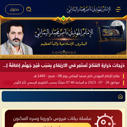
دخول
دَرَجات حَرارةِ المُنَاخ تَستَمِر في الارتِفاع بِسَبَب فَيْح جَهنَّم إضافَةً لِحرارةِ الشَّمس في مُحكَم القُرآن العَظيم ..
بقلم الإمام المهدي ناصر محمد اليماني يوم 08 - محرم - 1445 هـ
موافق 26 - 07 - 2023 م الساعة 07:46 صباحًا بحسب التقويم الرسمي لأمّ القُرى
سلسلة بيانات فيروس كورونا وسره المكنون