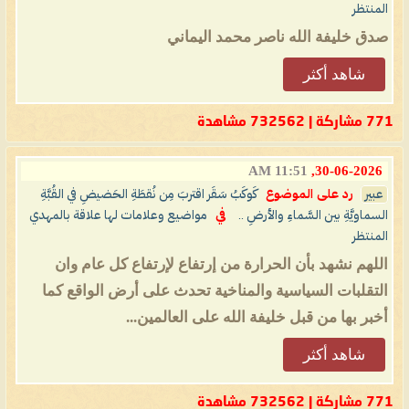
المنتظر
صدق خليفة الله ناصر محمد اليماني
شاهد أكثر
771 مشاركة | 732562 مشاهدة
11:51 AM
30-06-2026,
عبير
رد على الموضوع
كَوكَبُ سَقَر اقتربَ مِن نُقطَةِ الحَضيضِ في القُبَّةِ
السماويَّةِ بين السَّماءِ والأرضِ ..
في
مواضيع وعلامات لها علاقة بالمهدي
المنتظر
اللهم نشهد بأن الحرارة من إرتفاع لإرتفاع كل عام وان
التقلبات السياسية والمناخية تحدث على أرض الواقع كما
أخبر بها من قبل خليفة الله على العالمين...
شاهد أكثر
771 مشاركة | 732562 مشاهدة