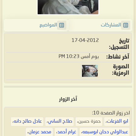
المشاركات
المواضيع
17-04-2012
تاريخ
التسجيل
يوم أمس
10:23 PM
آخر نشاط
الصورة
الرمزية
آخر الزوار
اخر زوار الصفحة 10:
ابو الفزعات
،
حمزة حسين
،
صلاح الساني
،
عادل صالح دانه
،
عبدالولي دحان ابوسبعه
،
غرام أحمد
،
محمد عزمان
،