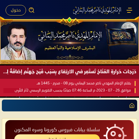
دخول
دَرَجات حَرارةِ المُنَاخ تَستَمِر في الارتِفاع بِسَبَب فَيْح جَهنَّم إضافَةً لِحرارةِ الشَّمس في مُحكَم القُرآن العَظيم ..
بقلم الإمام المهدي ناصر محمد اليماني يوم 08 - محرم - 1445 هـ
موافق 26 - 07 - 2023 م الساعة 07:46 صباحًا بحسب التقويم الرسمي لأمّ القُرى
سلسلة بيانات فيروس كورونا وسره المكنون