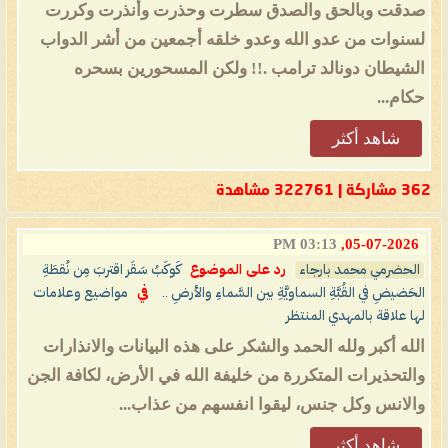
صدقت وبالحق والصدق سطرت وحذرت وأنذرت وكررت
لسنوات من عدو الله وعدو خلقه أجمعين من أشر الدواب
الشيطان دونالد ترامب .!! ولكن المسحورين بسحره
حكام...
شاهد أكثر
362 مشاركة | 322761 مشاهدة
03:13 PM
05-07-2026,
الحضرمي محمد بارجاء
رد على الموضوع
كَوكَبُ سَقَر اقتربَ مِن نُقطَةِ
الحَضيضِ في القُبَّةِ السماويَّةِ بين السَّماءِ والأرضِ ..
في
مواضيع وعلامات
لها علاقة بالمهدي المنتظر
الله أكبر ولله الحمد والشكر على هذه البيانات والانذارات
والتحذيرات المتكررة من خليفة الله في الأرض، لكافة الجن
والانس وكل جنس، ليقوا انفسهم من عذاب...
شاهد أكثر