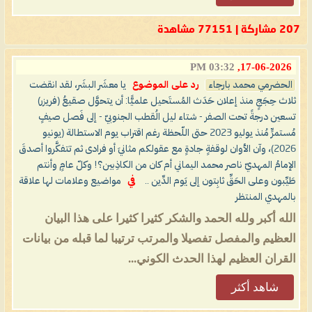
207 مشاركة | 77151 مشاهدة
03:32 PM
17-06-2026,
الحضرمي محمد بارجاء
رد على الموضوع
يا معشَر البشَر، لقد انقضت
ثلاث حِجَجٍ منذ إعلان حَدَث المُستَحيل علميًّا: أن يتحوَّل صقيعُ (فريزر)
تسعين درجةً تحت الصفر - شتاء ليل الُقطب الجنوبيّ - إلى فَصل صيفٍ
مُستمرٍّ مُنذ يوليو 2023 حتى اللّحظة رغم اقتراب يوم الاستطالة (يونيو
2026)، وآن الأوان لوقفةٍ جادةٍ مع عقولكم مثانيَ أو فرادى ثم تتفكَّروا أصدقَ
الإمامُ المهديّ ناصر محمد اليماني أم كان من الكاذِبين؟! وكلّ عامٍ وأنتم
طَيِّبون وعلى الحَقِّ ثابِتون إلى يَوم الدِّين ..
في
مواضيع وعلامات لها علاقة
بالمهدي المنتظر
الله أكبر ولله الحمد والشكر كثيرا كثيرا على هذا البيان
العظيم والمفصل تفصيلا والمرتب ترتيبا لما قبله من بيانات
القران العظيم لهذا الحدث الكوني...
شاهد أكثر