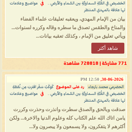
الحَضيضِ في القُبَّةِ السماويَّةِ بين السَّماءِ والأرضِ ..
في
مواضيع وعلامات
لها علاقة بالمهدي المنتظر
بيان من الإمام المهدي، ويعقبه تعليقات علماء الفضاء
والمناخ والطقس تصدق ما سطره وقاله وكرره لسنوات...
ويأتي تعليق من الإمام ، وكذلك تعقبه بيانات...
شاهد أكثر
771 مشاركة | 728818 مشاهدة
12:50 PM
30-06-2026,
الحضرمي محمد بارجاء
رد على الموضوع
كَوكَبُ سَقَر اقتربَ مِن نُقطَةِ
الحَضيضِ في القُبَّةِ السماويَّةِ بين السَّماءِ والأرضِ ..
في
مواضيع وعلامات
لها علاقة بالمهدي المنتظر
صدقت وبالحق والصدق سطرت وانذرت وحذرت وكررت
يامن اتاك الله علم الكتاب كله وعلوم الدنيا والاخرة... ولكن
أكثرهم لا يتفكرون، ولا يسمعون ولا يبصرون ولا...