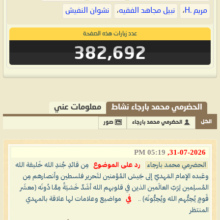
مريم .H
،
نبيل مجاهد الفقيه
،
نشوان النفيش
عدد زيارات هذه الصفحة
382,692
الحضرمي محمد بارجاء نشاط
معلومات عني
الكل
الحضرمي محمد بارجاء
صور
05:19 PM
31-07-2026,
الحضرمي محمد بارجاء
رد على الموضوع
مِن قائدِ جُندِ الله خَليفة الله
وعَبده الإمام المَهديّ إلى جَيش المُؤمنين لتَحرير فلسطين وأنصارهم مِن
المُسلِمين لِرَبّ العالَمين الذين في قلوبهم الله أشَدّ خَشيَةً مِمَّا دُونَه (معشَر
قَومٍ يُحِبُّهم الله ويُحِبُّونَه) ..
في
مواضيع وعلامات لها علاقة بالمهدي
المنتظر