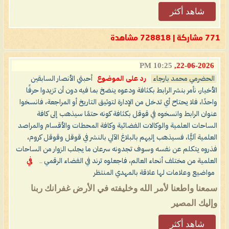
شاهد أكثر
771 مشاركة | 728818 مشاهدة
10:25 PM
22-06-2026,
الحضرمي محمد بارجاء
رد على الموضوع
أحبتي الأنصار السابقين
الأخيار، نأمر بنشر الرابط بكثافة ودعوه ينضخ بما فيه دون أن تزيدوا حرفًا
واحدًا، فلا يحتاح أي تدخل من الإدارة لتوثيق التاريخ أو المراجعة، فانسخوا
عنوان الرابط وانسخوه في قوقل بكثافة كونه حتمًا سيذهب إلى كافة
الساحات العلمية والوكالات الفضائية وكافة المحطات والأقسام والمراصد
العلمية آليًّا، فسيذهب إليهم بالبلاغ الآلي بالنشر في قوقل وقوقل كروم،
فذروه يتكلم عن نفسه وسوف تجدونه سرعان ما يجلب الزوار من الساحات
العلمية من مختلف أنحاء العالم، فاجعلوه ترند في الفضاء الرقمي ..
في
مواضيع وعلامات لها علاقة بالمهدي المنتظر
سمعنا واطعنا لأمر الله وخليفته في الأرض غفرانك ربنا
وإليك المصير
شاهد أكثر