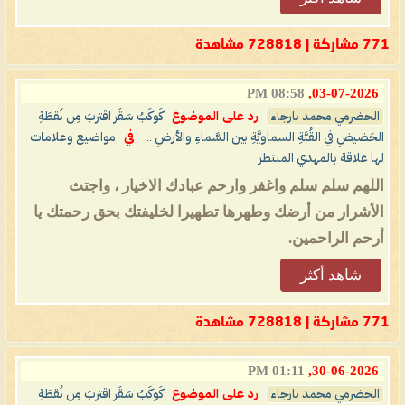
771 مشاركة | 728818 مشاهدة
08:58 PM
03-07-2026,
الحضرمي محمد بارجاء
رد على الموضوع
كَوكَبُ سَقَر اقتربَ مِن نُقطَةِ
الحَضيضِ في القُبَّةِ السماويَّةِ بين السَّماءِ والأرضِ ..
في
مواضيع وعلامات
لها علاقة بالمهدي المنتظر
اللهم سلم سلم واغفر وارحم عبادك الاخيار ، واجتث
الأشرار من أرضك وطهرها تطهيرا لخليفتك بحق رحمتك يا
أرحم الراحمين.
شاهد أكثر
771 مشاركة | 728818 مشاهدة
01:11 PM
30-06-2026,
الحضرمي محمد بارجاء
رد على الموضوع
كَوكَبُ سَقَر اقتربَ مِن نُقطَةِ