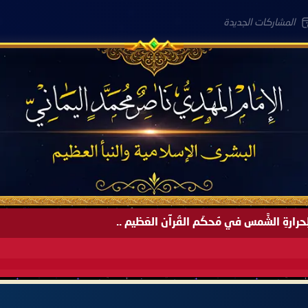
المشاركات الجديدة
لعَامِكم هذا (1445 هـ) ..