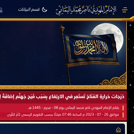
قسم البيانات
صَيْفُ سَقَرَ يَبدأُ في اجتياحِ شِتاءِ القُطبِ الشَّمالي كَما وعَدناكُم بالحقِّ 
بقلم الإمام المهدي ناصر محمد اليماني يوم 18 - جمادى الآخرة - 1445 هـ
موافق 31 - 12 - 2023 م الساعة 07:44 صباحًا بحسب التقويم الرسمي لأمّ القُرى