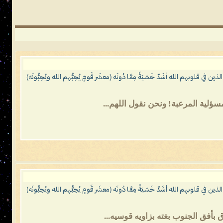
 قلوبهم الله أشَدّ خَشيَةً مِمَّا دُونَه (معشَر قَومٍ يُحِبُّهم الله ويُحِبُّونَه)
سؤلية المرعبة! ونحن نقول اللهم...
 قلوبهم الله أشَدّ خَشيَةً مِمَّا دُونَه (معشَر قَومٍ يُحِبُّهم الله ويُحِبُّونَه)
بأفق الجنوب بغته بزاويه قوسيه...