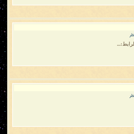
ظر
رابط:...
ظر