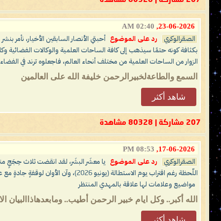
207 مشاركة | 80328 مشاهدة
02:40 AM
23-06-2026,
الصقرالوكري
رد على الموضوع
أحبتي الأنصار السابقين الأخيار، نأمر بنش
بكثافة كونه حتمًا سيذهب إلى كافة الساحات العلمية والوكالات الفضائية وك
الزوار من الساحات العلمية من مختلف أنحاء العالم، فاجعلوه ترند في الفضاء ا
السمع والطاعةلخبيرالرحمن خليفة الله على العالمين
شاهد أكثر
207 مشاركة | 80328 مشاهدة
08:53 PM
17-06-2026,
الصقرالوكري
رد على الموضوع
اللّحظة رغم اقتراب يوم الاستطالة (يونيو 2026)، وآن الأوان لوقفةٍ جادةٍ مع عقولكم مثانيَ أو فرادى ثم تتفكَّروا أصدقَ الإمامُ المهديّ ناصر محمد اليماني أم كان من الكاذِبين؟! وكلّ عامٍ وأنتم طَيِّبون وعلى الحَقِّ ثابِتون إلى يَوم الدِّين ..
مواضيع وعلامات لها علاقة بالمهدي المنتظر
الله أكبر.. وكل ايام خبير الرحمن أطيب.. ومابعدهاذاالبيان 
شاهد أكثر