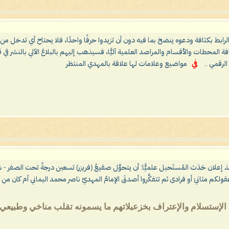
ر الرابط بكثافة ودعوه ينضخ بما فيه دون أن تزيدوا حرفًا واحدًا، فلا يحتاح أي تدخل من
افة المحطات والأقسام والمراصد العلمية آليًّا، فسيذهب إليهم بالبلاغ الآلي بالن
لرقمي ..
في
مواضيع وعلامات لها علاقة بالمهدي المنتظر
الا الإستسلام والإعتراف بخزعبلاتهم ما يسمونه تقلب مناخي وطبيعي..