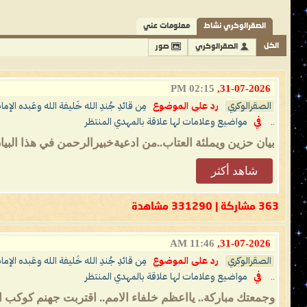
الصقرالوكري نشاط
معلومات عني
الكل
الصقرالوكري
صور
02:15 PM
31-07-2026,
الصقرالوكري
رد على الموضوع
مِن قائدِ جُندِ الله خَليفة الله وعَبده الإما
..
في
مواضيع وعلامات لها علاقة بالمهدي المنتظر
بيان حزين ويملئة العتاب..من ادعيةخبيرالرحمن في هذا البيا
شاهد أكثر
363 مشاركة | 331290 مشاهدة
11:46 AM
31-07-2026,
الصقرالوكري
رد على الموضوع
مِن قائدِ جُندِ الله خَليفة الله وعَبده الإما
..
في
مواضيع وعلامات لها علاقة بالمهدي المنتظر
وجمعتك مباركة.. يااعظم خلفاء الامم.. اقتربت جهنم كوكب ا