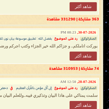
شاهد أكثر
363 مشاركة | 331290 مشاهدة
08:23 PM
30-07-2026,
الصقرالوكري
رد على الموضوع
بفضل الله : تطبيق موسوعة بيان نون للاي
بوركت اناملكم.. و جزاكم الله خير الجزاء وكتب اجركم ورض
شاهد أكثر
74 مشاركة | 310953 مشاهدة
12:50 AM
28-07-2026,
الصقرالوكري
رد على الموضوع
إلى كُل مؤمن بالقُرأن العظيم
في
دحض ال
سلمت يمناكي على هاذا البيان وتذكيري فيبه..وللعلم البيا
شاهد أكثر