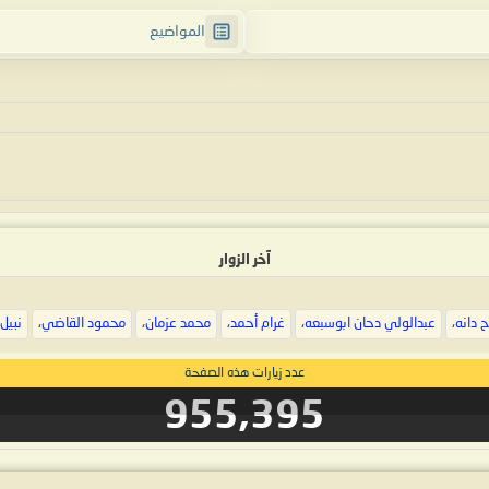
المواضيع
آخر الزوار
 دانه
،
عبدالولي دحان ابوسبعه
،
غرام أحمد
،
محمد عزمان
،
محمود القاضي
،
نبيل
عدد زيارات هذه الصفحة
955,395