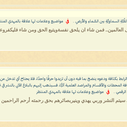
بَّةِ السماويَّةِ بين السَّماءِ والأرضِ ..
في
مواضيع وعلامات لها علاقة بالمهدي المنت
لعالمين.. فمن شاء ان يلحق نفسةويتبع الحق ومن شاء فليكفروعذاب
ر الرابط بكثافة ودعوه ينضخ بما فيه دون أن تزيدوا حرفًا واحدًا، فلا يحتاح أي تدخل من
افة المحطات والأقسام والمراصد العلمية آليًّا، فسيذهب إليهم بالبلاغ الآلي بالن
لرقمي ..
في
مواضيع وعلامات لها علاقة بالمهدي المنتظر
 سيتم النشر وربي يهدي وينيربصائرهم بحق رحمته أرحم الراحمين