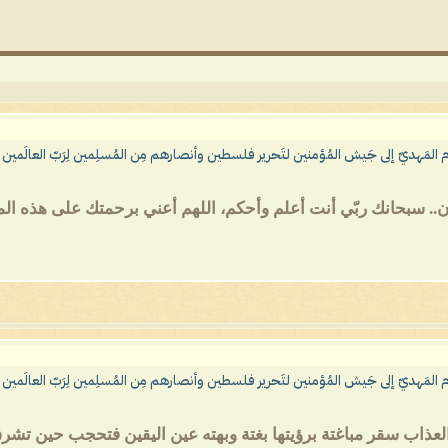
م المَهديّ إلى جَيش المُؤمنين لتَحرير فلسطين وأنصارهم مِن المُسلِمين لِرَبّ العالَمين الذين في
ن.. سبحانك ربّي أنت أعلم وأحكم، اللهم أعني برحمتك على هذه الم
م المَهديّ إلى جَيش المُؤمنين لتَحرير فلسطين وأنصارهم مِن المُسلِمين لِرَبّ العالَمين الذين في
لعذاب سقر مباغتة برؤيتها بغتة وبهته عين اليقين فتحجب حين تشرق 