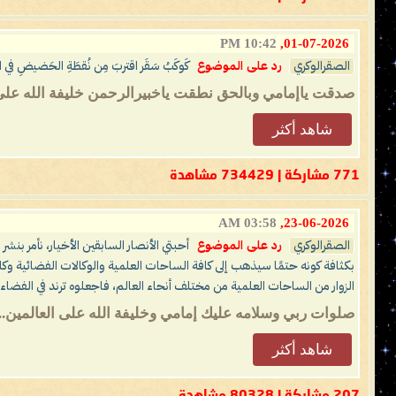
10:42 PM
01-07-2026,
الصقرالوكري
رد على الموضوع
كَوكَبُ سَقَر اقتربَ مِن نُقطَةِ الحَضيضِ في القُ
صدقت ياإمامي وبالحق نطقت ياخبيرالرحمن خليفة الله على ا
شاهد أكثر
771 مشاركة | 734429 مشاهدة
03:58 AM
23-06-2026,
الصقرالوكري
رد على الموضوع
أحبتي الأنصار السابقين الأخيار، نأمر بنش
بكثافة كونه حتمًا سيذهب إلى كافة الساحات العلمية والوكالات الفضائية وك
الزوار من الساحات العلمية من مختلف أنحاء العالم، فاجعلوه ترند في الفضاء ا
صلوات ربي وسلامه عليك إمامي وخليفة الله على العالمين..
شاهد أكثر