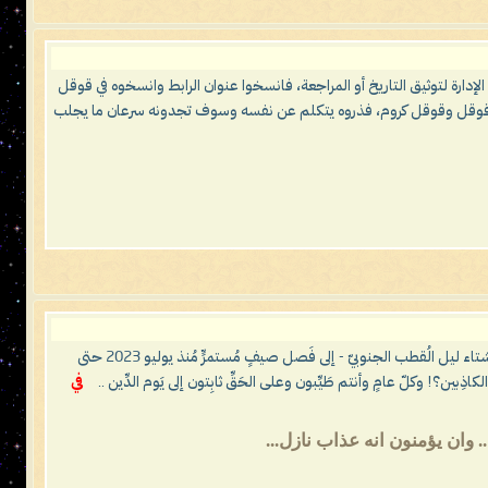
 الإدارة لتوثيق التاريخ أو المراجعة، فانسخوا عنوان الرابط وانسخوه في قوقل
شر في قوقل وقوقل كروم، فذروه يتكلم عن نفسه وسوف تجدونه سرعان ما يجلب
يا معشَر البشَر، لقد انقضت ثلاث حِجَجٍ منذ إعلان حَدَث المُستَحيل علميًّا: أن يتحوَّل صقيعُ (فريزر) تسعين درجةً تحت الصفر - شتاء ليل الُقطب الجنوبيّ - إلى فَصل صيفٍ مُستمرٍّ مُنذ يوليو 2023 حتى
في
 وان يؤمنون انه عذاب نازل...